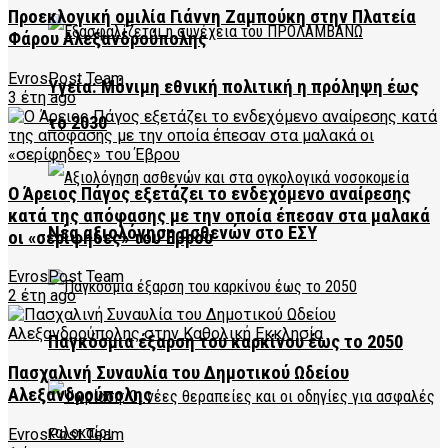
Προεκλογική ομιλία Γιάννη Ζαμπούκη στην Πλατεία
Φάρου Αλεξανδρούπολης
EvrosPost Team
Υγεία: Μόνιμη εθνική πολιτική η πρόληψη έως
3 έτη ago
το 2030
Ο Άρειος Πάγος εξετάζει το ενδεχόμενο αναίρεσης
κατά της απόφασης με την οποία έπεσαν στα μαλακά
Νέα αξιολόγηση ασθενών στο ΕΣΥ
οι «σερίφηδες» του Έβρου
EvrosPost Team
2 έτη ago
Παγκόσμια έξαρση του καρκίνου έως το 2050
Πασχαλινή Συναυλία του Δημοτικού Ωδείου
Αλεξανδρούπολης
EvrosPost Team