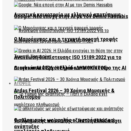
Αμυντική καινοτομία με ελληνικό αποτύπωμα
Google: Νέα εποχή στην AI με τον Demis Hassabis
Ο Μαυρόγυπας και η τεχνητή παροχή τροφής
Ανανέωση διαπίστευσης ISO 15189:2022 για το
Διαγνωστικό Εργαστήριο «ΔΗΜΟΚΡΙΤΟΣ»
Greeks in AI 2026: Η Ελλάδα στο επίκεντρο της AI
ΑΠΟΨΕΙΣ
Ardas Festival 2026 – 30 Χρόνια Μουσικής &
Πολιτισμού
Ο αθλητισμός ως μοχλός εξωστρέφειας και
Το τίμημα της ανάπτυξης – Γιατί η Ελλάδα έχει
ανάπτυξης