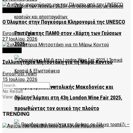
CULTURE
Ο Όλυμπος στην Παγκόσμια Κληρονομιά της UNESCO
Επιτυχία της ΠΑΜΘ στον «Χάρτη των Γεύσεων
EvrosPost Team
27 Ιουλίου, 2026
2025»
CULTURE
Συλλυπητήρια Μητσοτάκη για τη Μάρω Κοντού
EvrosPost Team
15 Ιουλίου, 2026
Η Περιφέρεια Ανατολικής Μακεδονίας και
No Result
View All Result
Θράκης λάμπει στη 43η London Wine Fair 2025,
προωθώντας τον οινικό της πλούτο
TRENDING