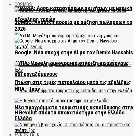
COSMOS
ΠΟΜΙΔΑ: Άρση κατασχέσεων ακινήτων με μερική
εξόφληση χρεών
JUMBO: Ανοδική πορεία με αύξηση πωλήσεων το
2026
Google: Νέα εποχή στην AI με τον Demis Hassabis
ΔΥΠΑ: Μεγάλη οικονομική στήριξη σε ανέργους
και εργαζόμενους
Πτώση στις τιμές πετρελαίου μετά τις εξελίξεις
ΗΠΑ – Ιράν
Νέα προγράμματα τουριστικής εκπαίδευσης στην
Η Revolut αποκτά υποκατάστημα στην Ελλάδα
Ελλάδα
EVROS TALK