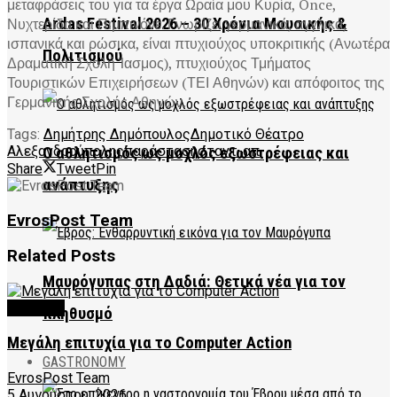
μεταφράσεις του για τα έργα Ωραία μου Κυρία, Once,
Νυχτερίδα και Πιμπινόνε. Γνωρίζει γερμανικά, αγγλικά,
Ardas Festival 2026 – 30 Χρόνια Μουσικής &
ισπανικά και ρώσικα, είναι πτυχιούχος υποκριτικής (Ανωτέρα
Πολιτισμού
Δραματική Σχολή Ίασμος), πτυχιούχος Τμήματος
Τουριστικών Επιχειρήσεων (ΤΕΙ Αθηνών) και απόφοιτος της
Γερμανικής Σχολής Αθηνών.
Tags:
Δημήτρης Δημόπουλος
Δημοτικό Θέατρο
Αλεξανδρούπολης
παράσταση
σταντ-απ
Ο αθλητισμός ως μοχλός εξωστρέφειας και
Share
Tweet
Pin
ανάπτυξης
EvrosPost Team
Related
Posts
Μαυρόγυπας στη Δαδιά: Θετικά νέα για τον
CULTURE
πληθυσμό
Μεγάλη επιτυχία για το Computer Action
GASTRONOMY
EvrosPost Team
5 Αυγούστου, 2026