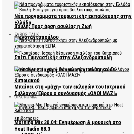
Νέα προγράμματα τουριστικής εκπαίδευσης στην
Ελλάδα
Βουλή: Προς άρση ασυλίας η Ζωή
EVROS TALK
Κωνσταντοπούλου
Σπίτι Γυμναστικής στην Αλεξανδρούπολη
Γκουτέρες: Ισχυρή δέσμευση για λύση του
Κυπριακού
Μπαίνει στη «μάχη» των εκλογών του Ιατρικού
Συλλόγου Έβρου ο συνδυασμός «ΟΛΟΙ ΜΑΖΙ»
ΟΙΚΟΝΟΜΙΑ
Morning Mix 30.04: Ενημέρωση & μουσική στο
Heat Radio 88.3