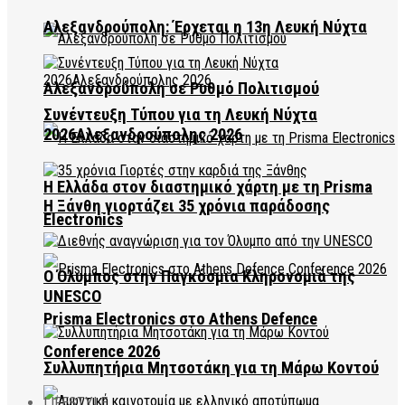
Αλεξανδρούπολη: Έρχεται η 13η Λευκή Νύχτα
Αλεξανδρούπολη σε Ρυθμό Πολιτισμού
Συνέντευξη Τύπου για τη Λευκή Νύχτα
2026Αλεξανδρούπολης 2026
Η Ελλάδα στον διαστημικό χάρτη με τη Prisma
Η Ξάνθη γιορτάζει 35 χρόνια παράδοσης
Electronics
Ο Όλυμπος στην Παγκόσμια Κληρονομιά της
UNESCO
Prisma Electronics στο Athens Defence
Conference 2026
Συλλυπητήρια Μητσοτάκη για τη Μάρω Κοντού
LIFESTYLE