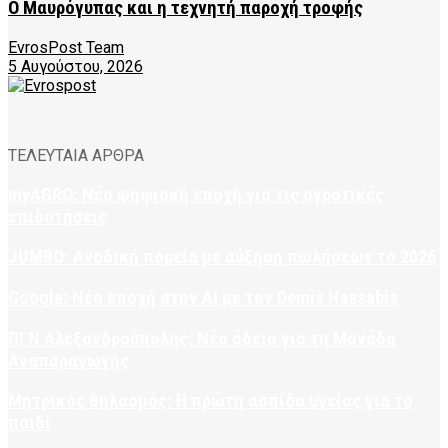
Ο Μαυρόγυπας και η τεχνητή παροχή τροφής
EvrosPost Team
5 Αυγούστου, 2026
ΤΕΛΕΥΤΑΙΑ ΑΡΘΡΑ
myAGRO: Νέα ψηφιακή εποχή για τις αγροτικές
επιδοτήσεις
JUMBO: Ανοδική πορεία με αύξηση πωλήσεων το 2026
Google: Νέα εποχή στην AI με τον Demis Hassabis
ΠΓΝ Αλεξανδρούπολης: Νέα άδεια για τη Μονάδα
Αναπαραγωγής
Μητρικός θηλασμός: Η πρώτη ασπίδα υγείας για το
παιδί