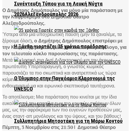
Συνέντευξη Τύπου για τη Λευκή Νύχτα
Ο Δημήτρης Δημόπουλος για μόνο μία παράσταση με
2026Αλεξανδρούπολης 2026
την Καφρόκρεμα στο Δημοτικό Θέατρο
Αλεξανδρούπολης.
Ύστερα από μια υποχρεωτική παύση (μην τα ξαναλέμε, τα
ξέρουμε όλοι!),
ο Δημήτρης Δημόπουλος επιστρέφει με
Η Ξάνθη γιορτάζει 35 χρόνια παράδοσης
την Καφρόκρεμα, τον τρίτο του σταντ-απ μονόλογο, για
τον τελευταίο κύκλο παρουσίασης της παράστασης
.
Μετά το κλασικό πια Αντί Διδακτορικού και την άκρως
πρωτότυπη Υπερπαραγωγή, ο γνωστός κωμικός
παρουσιάζει τα πιο σκωπτικά και ανατρεπτικά ως τώρα
Ο Όλυμπος στην Παγκόσμια Κληρονομιά της
κείμενά του, αντιμετωπίζοντας κάθε θέμα με αθώο
ενθουσιασμό μα και ειρωνικό σκεπτικισμό ταυτόχρονα.
UNESCO
Το αποτέλεσμα; Μια παράσταση που κινείται με την ίδια
ευκολία από την καφρίλα των πιο κρυφών σκέψεων όλων
μας, ως την αφρόκρεμα των πιο ευγενών προθέσεών μας,
ένας σταντ-απ μονόλογος και του ύψους, και του βάθους!
Συλλυπητήρια Μητσοτάκη για τη Μάρω Κοντού
Πέμπτη, 3 Νοεμβρίου στις 21:30 ǀ Δημοτικό Θέατρο