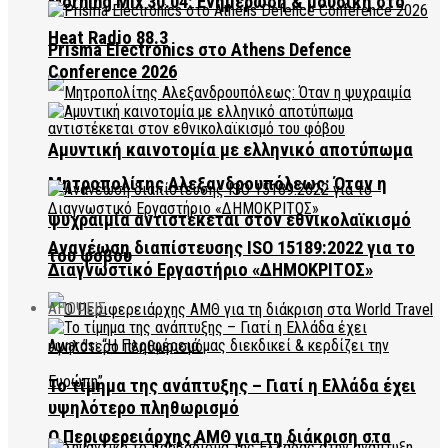
Morning Mix 30.04: Ενημέρωση & μουσική στο
Heat Radio 88.3
Prisma Electronics στο Athens Defence
Conference 2026
Αμυντική καινοτομία με ελληνικό αποτύπωμα
Μητροπολίτης Αλεξανδρουπόλεως: Όταν η
ψυχραιμία αντιστέκεται στον εθνικολαϊκισμό
Ανανέωση διαπίστευσης ISO 15189:2022 για το
του φόβου
Διαγνωστικό Εργαστήριο «ΔΗΜΟΚΡΙΤΟΣ»
ΑΠΟΨΕΙΣ
Το τίμημα της ανάπτυξης – Γιατί η Ελλάδα έχει
υψηλότερο πληθωρισμό
Ο Περιφερειάρχης ΑΜΘ για τη διάκριση στα