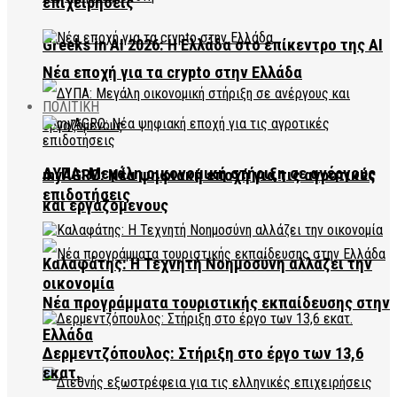
επιχειρήσεις
Greeks in AI 2026: Η Ελλάδα στο επίκεντρο της AI
Νέα εποχή για τα crypto στην Ελλάδα
ΠΟΛΙΤΙΚΗ
ΔΥΠΑ: Μεγάλη οικονομική στήριξη σε ανέργους
myAGRO: Νέα ψηφιακή εποχή για τις αγροτικές
επιδοτήσεις
και εργαζόμενους
Καλαφάτης: Η Τεχνητή Νοημοσύνη αλλάζει την
οικονομία
Νέα προγράμματα τουριστικής εκπαίδευσης στην
Ελλάδα
Δερμεντζόπουλος: Στήριξη στο έργο των 13,6
εκατ.