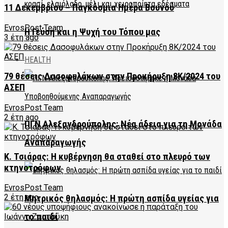
11 Δεκεμβρίου – Παγκόσμια Ημέρα Βουνού
EvrosPost Team
Η Γεύση και η Ψυχή του Τόπου μας
3 έτη ago
HEALTH
79 θέσεις Δασοφυλάκων στην Προκήρυξη 8K/2024 του
ΑΣΕΠ
EvrosPost Team
2 έτη ago
ΠΓΝ Αλεξανδρούπολης: Νέα άδεια για τη Μονάδα
Αναπαραγωγής
Κ. Τσιάρας: Η κυβέρνηση θα σταθεί στο πλευρό των
κτηνοτρόφων
EvrosPost Team
2 έτη ago
Μητρικός θηλασμός: Η πρώτη ασπίδα υγείας για
το παιδί