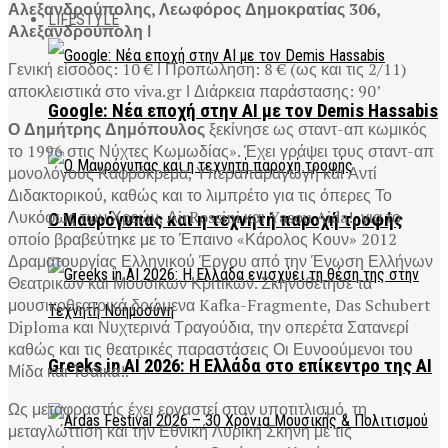
Αλεξανδρούπολης, Λεωφόρος Δημοκρατίας 306,
LIFESTYLE
Αλεξανδρούπολη ǀ
Γενική είσοδος: 10 € ǀ Προπώληση: 8 € (ως και τις 2/11)
αποκλειστικά στο viva.gr ǀ Διάρκεια παράστασης: 90’
Google: Νέα εποχή στην AI με τον Demis Hassabis
Ο Δημήτρης Δημόπουλος
ξεκίνησε ως σταντ-απ κωμικός
το 1996 στις Νύχτες Κωμωδίας». Έχει γράψει τους σταντ-απ
μονολόγους Καφρόκρεμα, Υπεραπαραγωγή και Αντί
Διδακτορικού, καθώς και το λιμπρέτο για τις όπερες Το
Λυκόφως των Χρεών, ΑirRossini και Yasou Aida!, για το
Ο Μαυρόγυπας και η τεχνητή παροχή τροφής
οποίο βραβεύτηκε με το Έπαινο «Κάρολος Κουν» 2012
Δραματουργίας Ελληνικού Έργου από την Ένωση Ελλήνων
Θεατρικών και Μουσικών Κριτικών. Σκηνοθέτησε τα
μουσικοθεατρικά δρώμενα Kafka-Fragmente, Das Schubert
Diploma και Νυχτερινά Τραγούδια, την οπερέτα Σατανερί
καθώς και τις θεατρικές παραστάσεις Οι Ευνοούμενοι του
Greeks in AI 2026: Η Ελλάδα στο επίκεντρο της AI
Μίδα και Τσάικα!.
Ως μεταφραστής έχει εργαστεί στον υποτιτλισμό, τη
μεταγλώττιση και την Εθνική Λυρική Σκηνή με τις