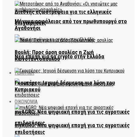
Διεθνής εξωστρέφεια για τις ελληνικές
Μήνυμα ασφάλειας από τον πρωθυπουργό στο
επιχειρήσεις
Αγαθονήσι
Βουλή: Προς άρση ασυλίας η Ζωή
Νέα εποχή για τα crypto στην Ελλάδα
Κωνσταντοπούλου
ΠΟΛΙΤΙΚΗ
Γκουτέρες: Ισχυρή δέσμευση για λύση του
Κυπριακού
ΟΙΚΟΝΟΜΙΑ
myAGRO: Νέα ψηφιακή εποχή για τις αγροτικές
επιδοτήσεις
myAGRO: Νέα ψηφιακή εποχή για τις αγροτικές
επιδοτήσεις