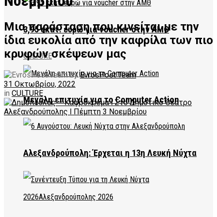
Νοεμβρίου
Μια παράσταση που κινείται με την
3,95 εκατ. ευρώ για voucher στην ΑΜΘ
ίδια ευκολία από την καφρίλα των πιο
κρυφών σκέψεων μας
CULTURE
by
EvrosPost Team
31 Οκτωβρίου, 2022
in
CULTURE
Μεγάλη επιτυχία για το Computer Action
Αλεξανδρούπολη: Έρχεται η 13η Λευκή Νύχτα