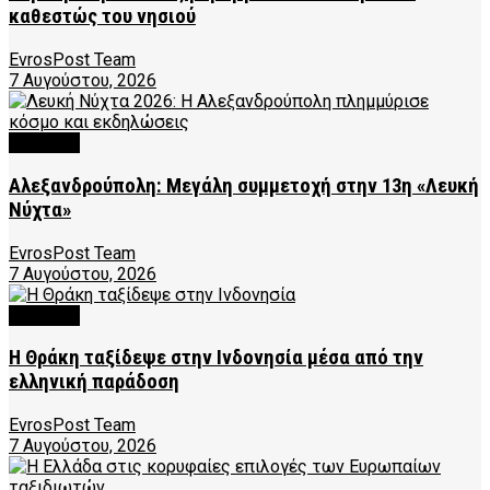
καθεστώς του νησιού
EvrosPost Team
7 Αυγούστου, 2026
CULTURE
Αλεξανδρούπολη: Μεγάλη συμμετοχή στην 13η «Λευκή
Νύχτα»
EvrosPost Team
7 Αυγούστου, 2026
CULTURE
Η Θράκη ταξίδεψε στην Ινδονησία μέσα από την
ελληνική παράδοση
EvrosPost Team
7 Αυγούστου, 2026