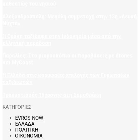
καθεστώς του νησιού
Αλεξανδρούπολη: Μεγάλη συμμετοχή στην 13η «Λευκή
Νύχτα»
Η Θράκη ταξίδεψε στην Ινδονησία μέσα από την
ελληνική παράδοση
Παραλίες: Στο μικροσκόπιο οι παραβάσεις με drones
και MyCoast
Η Ελλάδα στις κορυφαίες επιλογές των Ευρωπαίων
ταξιδιωτών
Τραυματισμός 15χρονης στη Σαμοθράκη
ΚΑΤΗΓΟΡΙΕΣ
EVROS NOW
ΕΛΛΑΔΑ
ΠΟΛΙΤΙΚΗ
ΟΙΚΟΝΟΜΙΑ