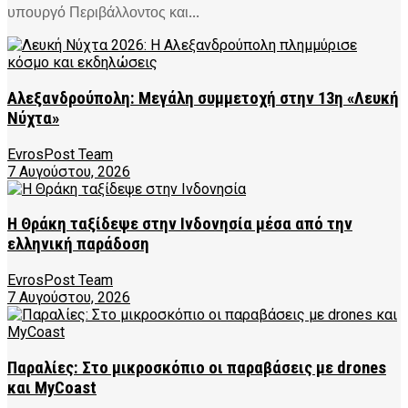
υπουργό Περιβάλλοντος και...
Αλεξανδρούπολη: Μεγάλη συμμετοχή στην 13η «Λευκή
Νύχτα»
EvrosPost Team
7 Αυγούστου, 2026
Η Θράκη ταξίδεψε στην Ινδονησία μέσα από την
ελληνική παράδοση
EvrosPost Team
7 Αυγούστου, 2026
Παραλίες: Στο μικροσκόπιο οι παραβάσεις με drones
και MyCoast