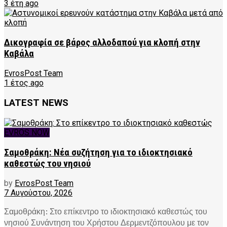
3 έτη ago
Δικογραφία σε βάρος αλλοδαπού για κλοπή στην
Καβάλα
EvrosPost Team
1 έτος ago
LATEST NEWS
EVROS NOW
Σαμοθράκη: Νέα συζήτηση για το ιδιοκτησιακό
καθεστώς του νησιού
by
EvrosPost Team
7 Αυγούστου, 2026
Σαμοθράκη: Στο επίκεντρο το ιδιοκτησιακό καθεστώς του
νησιού Συνάντηση του Χρήστου Δερμεντζόπουλου με τον