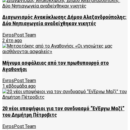
Διαγωνισμός Ανακύκλωσης Δήμου Αλεξανδρούπολης:
Δύο Νηπιαγωγεία αναδείχθηκαν νικητές
EvrosPost Team
2 έτη ago
Μήνυμα ασφάλειας από τον πρωθυπουργό στο
Αγαθονήσι
EvrosPost Team
1 εβδομάδα ago
20 νέοι υποψήφιοι για τον συνδυασμό “ΕνΈργω Μαζί”
του Δημήτρη Πέτροβιτς
EvrosPost Team