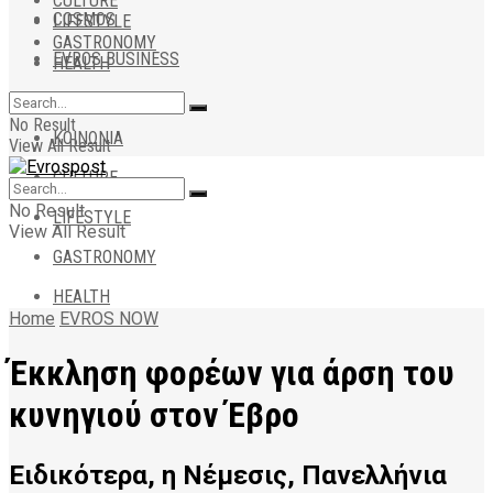
CULTURE
COSMOS
LIFESTYLE
GASTRONOMY
EVROS BUSINESS
HEALTH
ΑΠΟΨΕΙΣ
No Result
ΚΟΙΝΩΝΙΑ
View All Result
CULTURE
No Result
LIFESTYLE
View All Result
GASTRONOMY
HEALTH
Home
EVROS NOW
Έκκληση φορέων για άρση του
κυνηγιού στον Έβρο
Ειδικότερα, η Νέμεσις, Πανελλήνια