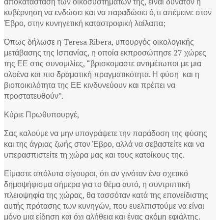
αποκατάσταση των οικοσυστημάτων της, είναι δυνατόν η
κυβέρνηση να ενδώσει και να παραδώσει ό,τι απέμεινε στον
Έβρο, στην κυνηγετική καταστροφική λαίλαπα;
Όπως δήλωσε η Teresa Ribera, υπουργός οικολογικής
μετάβασης της Ισπανίας, η οποία εκπροσώπησε 27 χώρες
της ΕΕ στις συνομιλίες, “βρισκομαστε αντιμέτωποι με μια
ολοένα και πιο δραματική πραγματικότητα. Η φύση και η
βιοποικιλότητα της ΕΕ κινδυνεύουν και πρέπει να
προστατευθούν”.
Κύριε Πρωθυπουργέ,
Σας καλούμε να μην υπογράψετε την παράδοση της φύσης
και της άγριας ζωής στον Έβρο, αλλά να σεβαστείτε και να
υπερασπιστείτε τη χώρα μας και τους κατοίκους της.
Είμαστε απόλυτα σίγουροι, ότι αν γινόταν ένα σχετικό
δημοψήφισμα σήμερα για το θέμα αυτό, η συντριπτική
πλειοψηφία της χώρας, θα τασσόταν κατά της επονείδιστης
αυτής πρότασης των κυνηγών, που ευελπιστούμε να είναι
μόνο μια είδηση και όχι αλήθεια και ένας ακόμη εφιάλτης.