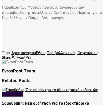
Παράθεση των Φορέων που συνυπογράφουν την
πρωτοβουλία της πανελλήνιας Ομοσπονδίας Νέμεσις, για το
Περιβάλλον, τα Ζώα, το Αντί – κυνήγι.
Tags:
Άρση κυνηγιού
Έβρος
Περιβαλλοντικές Οργανώσεις
Share
Tweet
Pin
EvrosPost Team
Related
Posts
EVROS NOW
Σαμοθράκη: Νέα συζήτηση για το ιδιοκτησιακό