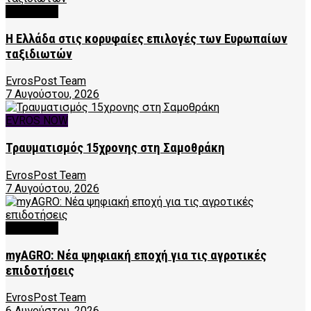
FEATURED
Η Ελλάδα στις κορυφαίες επιλογές των Ευρωπαίων
ταξιδιωτών
EvrosPost Team
7 Αυγούστου, 2026
EVROS NOW
Τραυματισμός 15χρονης στη Σαμοθράκη
EvrosPost Team
7 Αυγούστου, 2026
FEATURED
myAGRO: Νέα ψηφιακή εποχή για τις αγροτικές
επιδοτήσεις
EvrosPost Team
6 Αυγούστου, 2026