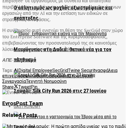
Employee” σε οργανισμούς με σύνθετα και απαιτητικά
περιβάλλοντα, με στόχο την ανάληψη επαναλαμβανόμενων
Ο αθλητισμός ως μοχλός εξωστρέφειας και
εργασιών από την AI και την εστίαση των ειδικών σε
ανάπτυξης
στρατηγικές αποφάσεις.
Η συνεργασία αυτή ενισχύει τη θέση της SecGrid στον χώρο
του Enterprise Software και της κυβερνοασφάλειας,
επιβεβαιώνοντας τον προσανατολισμό της σε καινοτόμες
λύσεις με αξιοποίηση Τεχνητής Νοημοσύνης.
Μαυρόγυπας στη Δαδιά: Θετικά νέα για τον
πληθυσμό
ΑΠΕ-ΜΠΕ ΑΕ
Tags:
AI
Digital Employee
SecGrid
Twine Security
ασφάλεια
επιχειρήσεων
Κυβερνοασφάλεια
Στρατηγική
Συνεργασία
Τεχνητή Νοημοσύνη
Share
Tweet
Pin
Σουφλί: Silk City Run 2026 στις 27 Ιουνίου
EvrosPost Team
GASTRONOMY
Related
Posts