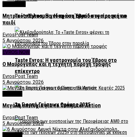
FEATURED
Taste Evros: Η γεύση του Έβρου στο προσκήνιο
Μητρικός θηλασμός: Η πρώτη ασπίδα υγείας για το
παιδί
EvrosPost Team
5 Αυγούστου, 2026
EVROS NOW
Taste Evros: Η γαστρονομία του Έβρου στο
Ο Μαυρόγυπας και η τεχνητή παροχή τροφής
επίκεντρο
EvrosPost Team
5 Αυγούστου, 2026
CULTURE
2η Γιορτή Γεύσεων Θράκης 2025
Μεγάλη επιτυχία για το Computer Action
EvrosPost Team
5 Αυγούστου, 2026
CULTURE