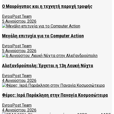
Ο Μαυρόγυπας και η τεχνητή παροχή τροφής
EvrosPost Team
5 Αυγούστου, 2026
Μεγάλη επιτυχία για το Computer Action
EvrosPost Team
5 Αυγούστου, 2026
Αλεξανδρούπολη: Έρχεται η 13η Λευκή Νύχτα
EvrosPost Team
4 Αυγούστου, 2026
Φέρες: Ιερά Παράκληση στην Παναγία Κοσμοσώτειρα
EvrosPost Team
4 Αυγούστου, 2026