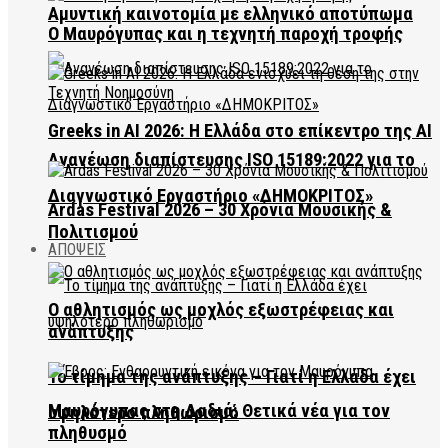
Αμυντική καινοτομία με ελληνικό αποτύπωμα
Ο Μαυρόγυπας και η τεχνητή παροχή τροφής
Greeks in AI 2026: Η Ελλάδα στο επίκεντρο της AI
Ανανέωση διαπίστευσης ISO 15189:2022 για το
Διαγνωστικό Εργαστήριο «ΔΗΜΟΚΡΙΤΟΣ»
Ardas Festival 2026 – 30 Χρόνια Μουσικής &
Πολιτισμού
ΑΠΟΨΕΙΣ
Ο αθλητισμός ως μοχλός εξωστρέφειας και
ανάπτυξης
Το τίμημα της ανάπτυξης – Γιατί η Ελλάδα έχει
Μαυρόγυπας στη Δαδιά: Θετικά νέα για τον
υψηλότερο πληθωρισμό
πληθυσμό