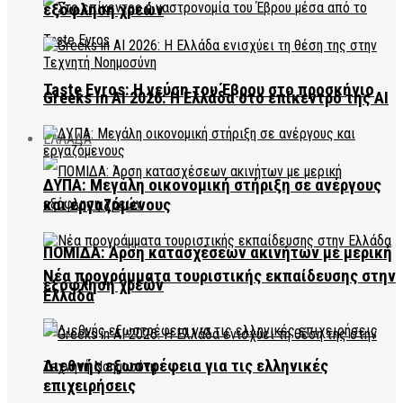
εξόφληση χρεών
Taste Evros: Η γεύση του Έβρου στο προσκήνιο
Greeks in AI 2026: Η Ελλάδα στο επίκεντρο της AI
ΕΛΛΑΔΑ
ΔΥΠΑ: Μεγάλη οικονομική στήριξη σε ανέργους
και εργαζόμενους
ΠΟΜΙΔΑ: Άρση κατασχέσεων ακινήτων με μερική
Νέα προγράμματα τουριστικής εκπαίδευσης στην
εξόφληση χρεών
Ελλάδα
Διεθνής εξωστρέφεια για τις ελληνικές
επιχειρήσεις