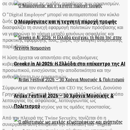
σε συνεργασία με τις ομάδες ασφάλειας των οργανισμών.
Ο “Digital Employee” μπορεί να αυτοματοποιεί τον κύκλο
ζωής των ψηφιακών ταυτοτήτων σε μεγάλη κλίμακα, να
Ο Μαυρόγυπας και η τεχνητή παροχή τροφής
διασφαλίζει τη συνεχή εφαρμογή πολιτικών πρόσβασης και
να γεφυρώνει το χάσμα μεταξύ κανόνων ασφαλείας και
πρακτικής εφαρμογής τους, χωρίς την ανάγκη ανθρώπινης
παρέμβασης.
Η λύση έρχεται να απαντήσει στις αυξανόμενες
κυβερνοαπειλές και στην έλλειψη εξειδικευμένου
Greeks in AI 2026: Η Ελλάδα στο επίκεντρο της AI
προσωπικού, ενισχύοντας την αποδοτικότητα και την
ανθεκτικότητα των οργανισμών.
Σύμφωνα με τον συνιδρυτή και CEO της SecGrid, Διονύσιο
Γρηγοράτο, η Τεχνητή Νοημοσύνη αλλάζει ριζικά τον τρόπο
Ardas Festival 2026 – 30 Χρόνια Μουσικής &
λειτουργίας της ασφάλειας, λειτουργώντας ως
Πολιτισμού
πολλαπλασιαστής ισχύος για τις ομάδες προστασίας.
Από την πλευρά της Twine Security, τονίζεται ότι η
συνεργασία αυτή επιτρέπει την επέκταση του “Digital