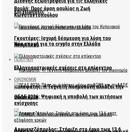
Διεθνής εξωστρέφεια για τις ελληνικές
Βουλή: Προς άρση ασυλίας η Ζωή
επιχειρήσεις
Κωνσταντοπούλου
Γκουτέρες: Ισχυρή δέσμευση για λύση του
Νέα εποχή για τα crypto στην Ελλάδα
Κυπριακού
ΠΟΛΙΤΙΚΗ
Ελληνοαυστριακές σχέσεις στο επίκεντρο
ΟΙΚΟΝΟΜΙΑ
Καλαφάτης: Η Τεχνητή Νοημοσύνη αλλάζει την
ΟΣΔΕ 2026: Ψηφιακή η υποβολή των αιτήσεων
οικονομία
ενίσχυσης
Δερμεντζόπουλος: Στήριξη στο έργο των 13,6
ΠΟΜΙΔΑ: Άρση κατασχέσεων ακινήτων με μερική