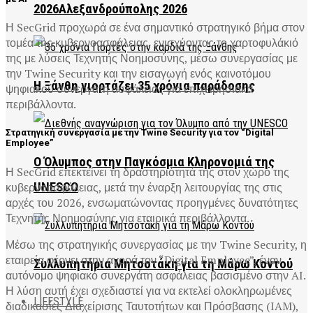
2026Αλεξανδρούπολης 2026
Η SecGrid προχωρά σε ένα σημαντικό στρατηγικό βήμα στον
τομέα της κυβερνοασφάλειας, ενισχύοντας το χαρτοφυλάκιό
της με λύσεις Τεχνητής Νοημοσύνης, μέσω συνεργασίας με
την Twine Security και την εισαγωγή ενός καινοτόμου
Η Ξάνθη γιορτάζει 35 χρόνια παράδοσης
ψηφιακού συνεργάτη ασφάλειας για επιχειρησιακά
περιβάλλοντα.
Στρατηγική συνεργασία με την Twine Security για τον “Digital
Employee”
Ο Όλυμπος στην Παγκόσμια Κληρονομιά της
Η SecGrid επεκτείνει τη δραστηριότητά της στον χώρο της
κυβερνοασφάλειας, μετά την έναρξη λειτουργίας της στις
UNESCO
αρχές του 2026, ενσωματώνοντας προηγμένες δυνατότητες
Τεχνητής Νοημοσύνης για εταιρικά περιβάλλοντα.
Μέσω της στρατηγικής συνεργασίας με την Twine Security, η
εταιρεία φέρνει στην αγορά τον “Digital Employee”, έναν
Συλλυπητήρια Μητσοτάκη για τη Μάρω Κοντού
αυτόνομο ψηφιακό συνεργάτη ασφάλειας βασισμένο στην AI.
Η λύση αυτή έχει σχεδιαστεί για να εκτελεί ολοκληρωμένες
LIFESTYLE
διαδικασίες Διαχείρισης Ταυτοτήτων και Πρόσβασης (IAM),