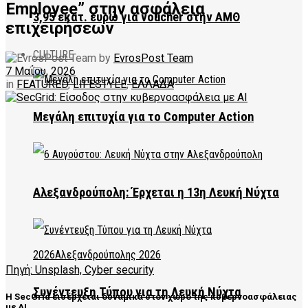
Employee” στην ασφάλεια
3,95 εκατ. ευρώ για voucher στην ΑΜΘ
επιχειρήσεων
CULTURE
by
EvrosPost Team
7 Μαΐου, 2026
in
FEATURED
,
LIFESTYLE
,
ΕΛΛΑΔΑ
Μεγάλη επιτυχία για το Computer Action
Αλεξανδρούπολη: Έρχεται η 13η Λευκή Νύχτα
Πηγή: Unsplash, Cyber security
Συνέντευξη Τύπου για τη Λευκή Νύχτα
Η SecGrid εισέρχεται δυναμικά στον χώρο της κυβερνοασφάλειας
με AI