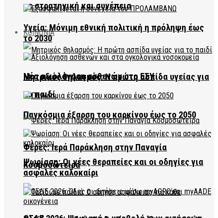
με στρατηγική και συνέπεια
Υγεία: Μόνιμη εθνική πολιτική η πρόληψη έως
ΚΟΙΝΩΝΙΑ
το 2030
Νέα αξιολόγηση ασθενών στο ΕΣΥ
Μητρικός θηλασμός: Η πρώτη ασπίδα υγείας για
το παιδί
Παγκόσμια έξαρση του καρκίνου έως το 2050
Φέρες: Ιερά Παράκληση στην Παναγία
Ψωρίαση: Οι νέες θεραπείες και οι οδηγίες για
Κοσμοσώτειρα
ασφαλές καλοκαίρι