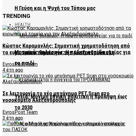
Η Γεύση και η Ψυχή του Τόπου μας
TRENDING
HEALTH
Κώστας Καραμανλής: Σημαντική χρηματοδότηση από
Μητρικός θηλασμός: Η πρώτη ασπίδα υγείας για
τα ευρωπαϊκά ταμεία για την Αλεξανδρούπολη
το παιδί
EvrosPost Team
4 έτη ago
Σε λειτουργία το νέο μηχάνημα PET Scan στο
Υγεία: Μόνιμη εθνική πολιτική η πρόληψη έως
νοσοκομείο Αλεξανδρούπολης
το 2030
EvrosPost Team
3 έτη ago