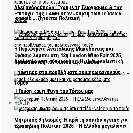
Αλεξανδρούπολη: Έχουμε τη Γεωγραφία & την
Επιτυχία της ΠΑΜΘ στον «Χάρτη των Γεύσεων
Ιστορία … ζητείται Πολιτική
2025»
Η Περιφέρεια Ανατολικής Μακεδονίας και
Θράκης λάμπει στη 43η London Wine Fair 2025,
Διάλογος αντί σύγκρουσης: Η μόνη ρεαλιστική
προωθώντας τον οινικό της πλούτο
απάντηση στα προβλήματα του πρωτογενούς
τομέα
Η Γεύση και η Ψυχή του Τόπου μας
HEALTH
Μητρικός θηλασμός: Η πρώτη ασπίδα υγείας για
Εξωτερική Πολιτική 2025 – Η Ελλάδα μεγαλώνει
το παιδί