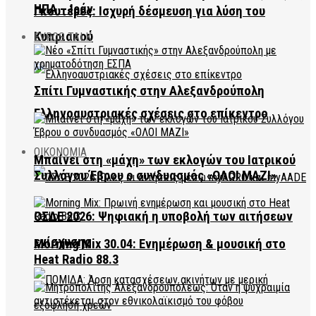
ΗΠΑ – Ιράν
Γκουτέρες: Ισχυρή δέσμευση για λύση του
Κυπριακού
EVROS TALK
Σπίτι Γυμναστικής στην Αλεξανδρούπολη
Ελληνοαυστριακές σχέσεις στο επίκεντρο
ΟΙΚΟΝΟΜΙΑ
Μπαίνει στη «μάχη» των εκλογών του Ιατρικού
Συλλόγου Έβρου ο συνδυασμός «ΟΛΟΙ ΜΑΖΙ»
ΟΣΔΕ 2026: Ψηφιακή η υποβολή των αιτήσεων
ενίσχυσης
Morning Mix 30.04: Ενημέρωση & μουσική στο
Heat Radio 88.3