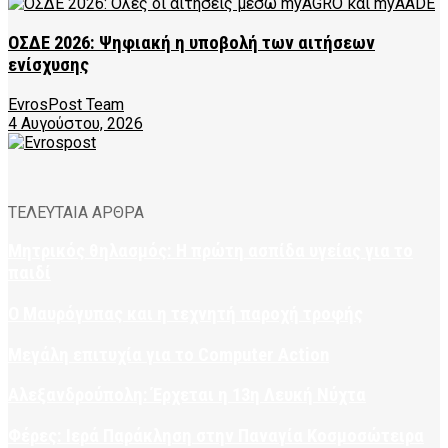
ΟΣΔΕ 2026: Ψηφιακή η υποβολή των αιτήσεων
ενίσχυσης
EvrosPost Team
4 Αυγούστου, 2026
ΤΕΛΕΥΤΑΙΑ ΑΡΘΡΑ
Μητρικός θηλασμός: Η πρώτη ασπίδα υγείας για το
παιδί
Ο Μαυρόγυπας και η τεχνητή παροχή τροφής
Μεγάλη επιτυχία για το Computer Action
Αλεξανδρούπολη: Έρχεται η 13η Λευκή Νύχτα
Φέρες: Ιερά Παράκληση στην Παναγία Κοσμοσώτειρα