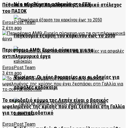
Νέα αξιολόγηση ασθενών στο ΕΣΥ
Πέθανε ο Μιχάλης Χαραλαμπίδης, ιστορικό στέλεχος
του ΠΑΣΟΚ
EvrosPost Team
2 έτη ago
Παγκόσμια έξαρση του καρκίνου έως το 2050
Περιφέρεια ΑΜΘ: Ευρεία σύσκεψη για τα
αντιπλημμυρικά έργα
EvrosPost Team
3 έτη ago
Ψωρίαση: Οι νέες θεραπείες και οι οδηγίες για
ασφαλές καλοκαίρι
Το ακροδεξιό κόμμα της Λεπέν είναι ο βασικός
ωφελημένος της κρίσης που έχει ξεσπάσει στη Γαλλία
για το συνταξιοδοτικό
EvrosPost Team