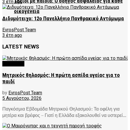
Ταξίδι με παιδιά: Ο οδηγός ασφάλειας για κάθε
3 έτη ago
οικογένεια
Διδυμότειχο: 12ο Πανελλήνιο Πανθρακικό Αντάμωμα
EvrosPost Team
3 έτη ago
LATEST NEWS
FEATURED
Μητρικός θηλασμός: Η πρώτη ασπίδα υγείας για το
παιδί
by
EvrosPost Team
5 Αυγούστου, 2026
Παγκόσμια Εβδομάδα Μητρικού Θηλασμού: Τα οφέλη για
μητέρα και βρέφος – Γιατί η Ελλάδα εξακολουθεί να υστερεί...