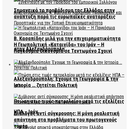
Σημαντικό το προβάδισμα της Ελλάδας στην
ανάπτυξη παρά τις ευρωπαϊκές αναταράξεις
Β. Κασαπίδης μιλά για την επιχειρηματικότητα
Η Γεωπολιτική «Καταιγίδα» του Ιράν – Η
στην Αλεξανδρούπολη
Παγκόσμια Οικονομία σε Τεντωμένο Σχοινί
COSMOS
Αλεξανδρούπολη: Έχουμε τη Γεωγραφία & την
Ιστορία … ζητείται Πολιτική
Πτώση στις τιμές πετρελαίου μετά τις εξελίξεις
ΗΠΑ – Ιράν
Διάλογος αντί σύγκρουσης: Η μόνη ρεαλιστική
απάντηση στα προβλήματα του πρωτογενούς
τομέα