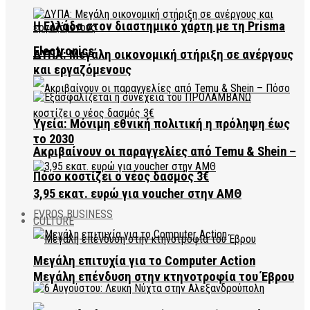
Η Ελλάδα στον διαστημικό χάρτη με τη Prisma
Electronics
ΔΥΠΑ: Μεγάλη οικονομική στήριξη σε ανέργους
και εργαζόμενους
Υγεία: Μόνιμη εθνική πολιτική η πρόληψη έως
το 2030
Ακριβαίνουν οι παραγγελίες από Temu & Shein –
Πόσο κοστίζει ο νέος δασμός 3€
3,95 εκατ. ευρώ για voucher στην ΑΜΘ
EVROS BUSINESS
CULTURE
Μεγάλη επιτυχία για το Computer Action
Μεγάλη επένδυση στην κτηνοτροφία του Έβρου