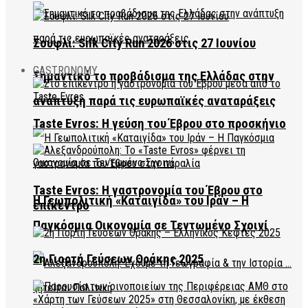
Σουφλί: Silk City Run 2026 στις 27 Ιουνίου
GASTRONOMY
Σημαντικό το προβάδισμα της Ελλάδας στην
ανάπτυξη παρά τις ευρωπαϊκές αναταράξεις
Taste Evros: Η γεύση του Έβρου στο προσκήνιο
Taste Evros: Η γαστρονομία του Έβρου στο
Η Γεωπολιτική «Καταιγίδα» του Ιράν – Η
επίκεντρο
Παγκόσμια Οικονομία σε Τεντωμένο Σχοινί
2η Γιορτή Γεύσεων Θράκης 2025