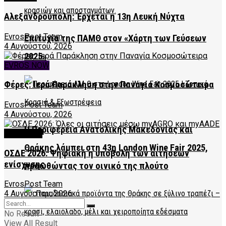
Αλεξανδρούπολη: Έρχεται η 13η Λευκή Νύχτα
EvrosPost Team
Επιτυχία της ΠΑΜΘ στον «Χάρτη των Γεύσεων
4 Αυγούστου, 2026
2025»
EVROS NOW
Φέρες: Ιερά Παράκληση στην Παναγία Κοσμοσώτειρα
EvrosPost Team
4 Αυγούστου, 2026
Η Περιφέρεια Ανατολικής Μακεδονίας και
FEATURED
Θράκης λάμπει στη 43η London Wine Fair 2025,
ΟΣΔΕ 2026: Ψηφιακή η υποβολή των αιτήσεων
ενίσχυσης
προωθώντας τον οινικό της πλούτο
EvrosPost Team
4 Αυγούστου, 2026
No Result
View All Result