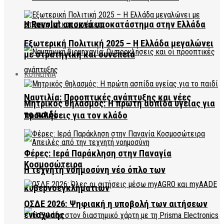
Η Revolut αποκτά υποκατάστημα στην Ελλάδα
Εξωτερική Πολιτική 2025 – Η Ελλάδα μεγαλώνει
με στρατηγική και συνέπεια
ΚΟΙΝΩΝΙΑ
Ναυτιλία: Προοπτικές ανάπτυξης και νέες
Μητρικός θηλασμός: Η πρώτη ασπίδα υγείας για
το παιδί
προκλήσεις για τον κλάδο
Φέρες: Ιερά Παράκληση στην Παναγία
Κοσμοσώτειρα
Η τεχνητή νοημοσύνη νέο όπλο των
κυβερνοεγκληματιών
ΟΣΔΕ 2026: Ψηφιακή η υποβολή των αιτήσεων
ενίσχυσης