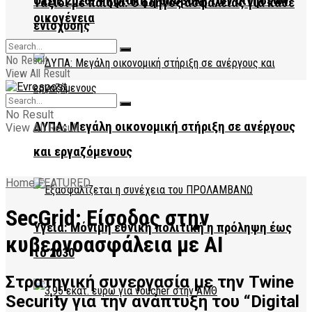
ΟΣΔΕ 2026: Ψηφιακή η υποβολή των αιτήσεων
Ταξίδι με παιδιά: Ο οδηγός ασφάλειας για κάθε
οικογένεια
ενίσχυσης
No Result
View All Result
No Result
ΔΥΠΑ: Μεγάλη οικονομική στήριξη σε ανέργους
View All Result
και εργαζόμενους
Home
FEATURED
SecGrid: Είσοδος στην
Υγεία: Μόνιμη εθνική πολιτική η πρόληψη έως
κυβερνοασφάλεια με AI
το 2030
Στρατηγική συνεργασία με την Twine
Security για την ανάπτυξη του “Digital