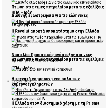
Πτώση στις τιμές πετρελαίου μετά τις εξελίξεις
ΗΠΑ – Ιράν
Διεθνής εξωστρέφεια για τις ελληνικές
επιχειρήσεις
Η Revolut αποκτά υποκατάστημα στην Ελλάδα
Ναυτιλία: Προοπτικές ανάπτυξης και νέες
Πτώση στις τιμές πετρελαίου μετά τις εξελίξεις
προκλήσεις για τον κλάδο
ΗΠΑ – Ιράν
Η τεχνητή νοημοσύνη νέο όπλο των
EVROS TALK
κυβερνοεγκληματιών
Η Ελλάδα στον διαστημικό χάρτη με τη Prisma