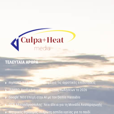
ΤΕΛΕΥΤΑΙΑ ΑΡΘΡΑ
myAGRO: Νέα ψηφιακή εποχή για τις αγροτικές επιδοτήσεις
JUMBO: Ανοδική πορεία με αύξηση πωλήσεων το 2026
Google: Νέα εποχή στην AI με τον Demis Hassabis
ΠΓΝ Αλεξανδρούπολης: Νέα άδεια για τη Μονάδα Αναπαραγωγής
Μητρικός θηλασμός: Η πρώτη ασπίδα υγείας για το παιδί