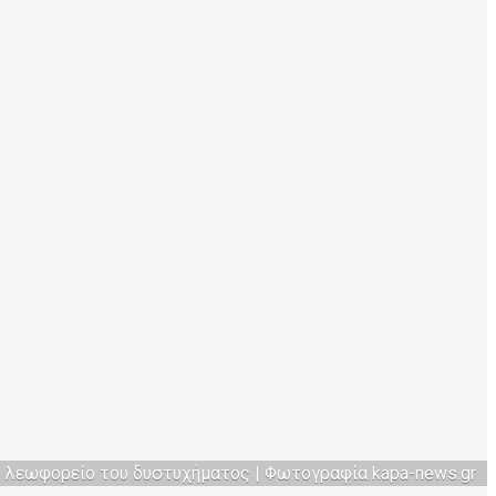
ο λεωφορείο του δυστυχήματος | Φωτογραφία kapa-news.gr