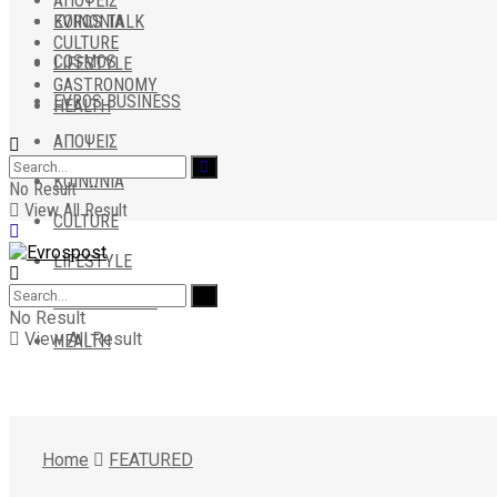
ΑΠΟΨΕΙΣ
EVROS TALK
ΚΟΙΝΩΝΙΑ
CULTURE
COSMOS
LIFESTYLE
GASTRONOMY
EVROS BUSINESS
HEALTH
ΑΠΟΨΕΙΣ
ΚΟΙΝΩΝΙΑ
No Result
View All Result
CULTURE
LIFESTYLE
GASTRONOMY
No Result
View All Result
HEALTH
Home
FEATURED