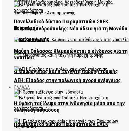
Πανελλαδικό δίκτυο Πειραματικών ΣΑΕΚ
Τουρισμού
ΠΓΝ Αλεξανδρούπολης: Νέα άδεια για τη Μονάδα
Αναπαραγωγής
Μαύρη Θάλασσα: Κλιμακώνεται ο κίνδυνος για τη
ναυτιλία
Ο Μαυρόγυπας και η τεχνητή παροχή τροφής
ΔΕΗ: Είσοδος στην πολωνική αγορά ενέργειας
ΕΛΛΑΔΑ
Η Θράκη ταξίδεψε στην Ινδονησία μέσα από την
ελληνική παράδοση
Πανελλαδικό δίκτυο Πειραματικών ΣΑΕΚ