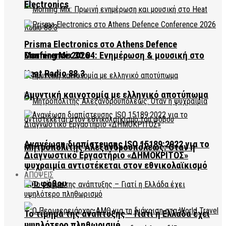
Electronics
Prisma Electronics στο Athens Defence
Conference 2026
Morning Mix 30.04: Ενημέρωση & μουσική στο
Heat Radio 88.3
Αμυντική καινοτομία με ελληνικό αποτύπωμα
Ανανέωση διαπίστευσης ISO 15189:2022 για το
Μητροπολίτης Αλεξανδρουπόλεως: Όταν η
Διαγνωστικό Εργαστήριο «ΔΗΜΟΚΡΙΤΟΣ»
ψυχραιμία αντιστέκεται στον εθνικολαϊκισμό
ΑΠΟΨΕΙΣ
του φόβου
Το τίμημα της ανάπτυξης – Γιατί η Ελλάδα έχει
υψηλότερο πληθωρισμό