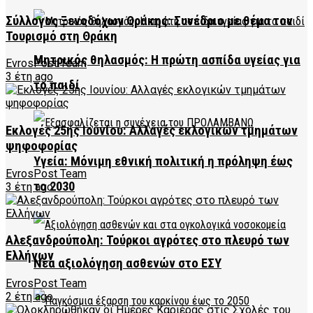
Σύλλογος Ξενοδόχων Θράκης: Συνέδριο με θέμα τον
Τουρισμό στη Θράκη
Μητρικός θηλασμός: Η πρώτη ασπίδα υγείας για
EvrosPost Team
3 έτη ago
το παιδί
Εκλογές 25ης Ιουνίου: Αλλαγές εκλογικών τμημάτων
ψηφοφορίας
Υγεία: Μόνιμη εθνική πολιτική η πρόληψη έως
EvrosPost Team
το 2030
3 έτη ago
Αλεξανδρούπολη: Τούρκοι αγρότες στο πλευρό των
Ελλήνων
Νέα αξιολόγηση ασθενών στο ΕΣΥ
EvrosPost Team
2 έτη ago