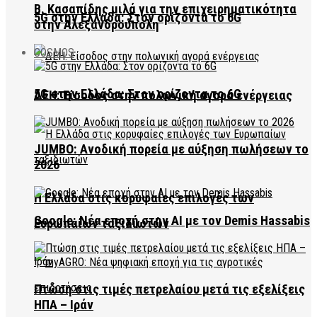
Β. Κασαπίδης μιλά για την επιχειρηματικότητα
5G στην Ελλάδα: Στον ορίζοντα το 6G
στην Αλεξανδρούπολη
COSMOS
5G στην Ελλάδα: Στον ορίζοντα το 6G
ΔΕΗ: Είσοδος στην πολωνική αγορά ενέργειας
JUMBO: Ανοδική πορεία με αύξηση πωλήσεων το
2026
Η Ελλάδα στις κορυφαίες επιλογές των
Google: Νέα εποχή στην AI με τον Demis Hassabis
Ευρωπαίων ταξιδιωτών
Πτώση στις τιμές πετρελαίου μετά τις εξελίξεις
ΗΠΑ – Ιράν