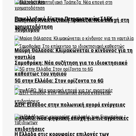
Πανελλαδικό δίκτυο Πειραματικών ΣΑΕΚ
Ελληνική Αναπτυξιακή Τράπεζα: Νέα εποχή στη
χρηματοδότηση
Τουρισμού
Μαύρη Θάλασσα: Κλιμακώνεται ο κίνδυνος για τη
ναυτιλία
Σαμοθράκη: Νέα συζήτηση για το ιδιοκτησιακό
καθεστώς του νησιού
5G στην Ελλάδα: Στον ορίζοντα το 6G
ΔΕΗ: Είσοδος στην πολωνική αγορά ενέργειας
myAGRO: Νέα ψηφιακή εποχή για τις αγροτικές
επιδοτήσεις
Η Ελλάδα στις κορυφαίες επιλογές των