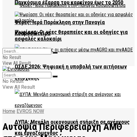
Παγκόσμια έξαρση του καρκίνου έως το 2050
Φέρες: Ιερά Παράκληση στην Παναγία
Ψωρίαση: Οι νέες θεραπείες και οι οδηγίες για
Κοσμοσώτειρα
ασφαλές καλοκαίρι
No Result
View All Result
ΟΣΔΕ 2026: Ψηφιακή η υποβολή των αιτήσεων
ενίσχυσης
No Result
View All Result
Home
EVROS NOW
ΔΥΠΑ: Μεγάλη οικονομική στήριξη σε ανέργους
Αυτοψία Περιφερειάρχη ΑΜΘ
και εργαζόμενους