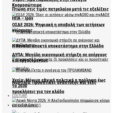
Κοσμοσώτειρα
Πτώση στις τιμές πετρελαίου μετά τις εξελίξεις
ΗΠΑ – Ιράν
ΟΣΔΕ 2026: Ψηφιακή η υποβολή των αιτήσεων
ενίσχυσης
Η Revolut αποκτά υποκατάστημα στην Ελλάδα
ΔΥΠΑ: Μεγάλη οικονομική στήριξη σε ανέργους
και εργαζόμενους
Υγεία: Μόνιμη εθνική πολιτική η πρόληψη έως
Ναυτιλία: Προοπτικές ανάπτυξης και νέες
το 2030
προκλήσεις για τον κλάδο
CULTURE
EVROS BUSINESS