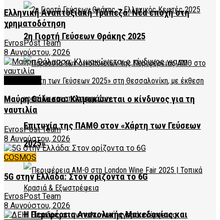
Ελληνική Αναπτυξιακή Τράπεζα: Νέα εποχή στη
χρηματοδότηση
2η Γιορτή Γεύσεων Θράκης 2025
EvrosPost Team
8 Αυγούστου, 2026
FEATURED
Μαύρη Θάλασσα: Κλιμακώνεται ο κίνδυνος για τη
ναυτιλία
Επιτυχία της ΠΑΜΘ στον «Χάρτη των Γεύσεων
EvrosPost Team
8 Αυγούστου, 2026
2025»
COSMOS
5G στην Ελλάδα: Στον ορίζοντα το 6G
EvrosPost Team
8 Αυγούστου, 2026
Η Περιφέρεια Ανατολικής Μακεδονίας και