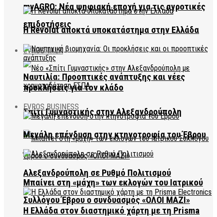
myAGRO: Νέα ψηφιακή εποχή για τις αγροτικές
επιδοτήσεις
Η Revolut αποκτά υποκατάστημα στην Ελλάδα
EVROS TALK
Ναυτιλία: Προοπτικές ανάπτυξης και νέες
προκλήσεις για τον κλάδο
EVROS BUSINESS
Σπίτι Γυμναστικής στην Αλεξανδρούπολη
Μεγάλη επένδυση στην κτηνοτροφία του Έβρου
Αλεξανδρούπολη σε Ρυθμό Πολιτισμού
Μπαίνει στη «μάχη» των εκλογών του Ιατρικού
Συλλόγου Έβρου ο συνδυασμός «ΟΛΟΙ ΜΑΖΙ»
Η Ελλάδα στον διαστημικό χάρτη με τη Prisma