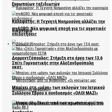
Ευρωπαίων ταξιδιωτών
Καλαφάτης: Η Τεχνητή Νοημοσύνη αλλάζει την
myAGRO: Νέα ψηφιακή εποχή για τις αγροτικές
οικονομία
επιδοτήσεις
EVROS TALK
Δερμεντζόπουλος: Στήριξη στο έργο των 13,6
Σπίτι Γυμναστικής στην Αλεξανδρούπολη
εκατ.
Μπαίνει στη «μάχη» των εκλογών του Ιατρικού
Συλλόγου Έβρου ο συνδυασμός «ΟΛΟΙ ΜΑΖΙ»
Μήνυμα ασφάλειας από τον πρωθυπουργό στο