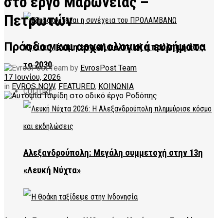
στο έργο Μαρώνειας –
Πετρωτών
Πρόοδος και αρχαιολογικά ευρήματα
Υγεία: Μόνιμη εθνική πολιτική η πρόληψη έως
το 2030
by
EvrosPost Team
17 Ιουνίου, 2026
in
EVROS NOW
,
FEATURED
,
ΚΟΙΝΩΝΙΑ
CULTURE
Αλεξανδρούπολη: Μεγάλη συμμετοχή στην 13η
«Λευκή Νύχτα»