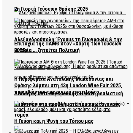
2η Γιορτή Γεύσεων Θράκης 2025
Αλεξανδρούπολη: Έχουμε τη Γεωγραφία & την
Επιτυχία της ΠΑΜΘ στον «Χάρτη των Γεύσεων
2025»
Ιστορία … ζητείται Πολιτική
Η Περιφέρεια Ανατολικής Μακεδονίας και
Θράκης λάμπει στη 43η London Wine Fair 2025,
προωθώντας τον οινικό της πλούτο
Διάλογος αντί σύγκρουσης: Η μόνη ρεαλιστική
απάντηση στα προβλήματα του πρωτογενούς
τομέα
Η Γεύση και η Ψυχή του Τόπου μας
HEALTH