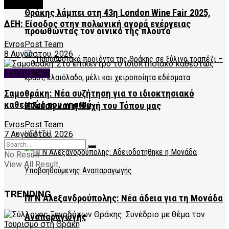
FEATURED
Θράκης λάμπει στη 43η London Wine Fair 2025,
ΔΕΗ: Είσοδος στην πολωνική αγορά ενέργειας
προωθώντας τον οινικό της πλούτο
EvrosPost Team
8 Αυγούστου, 2026
EVROS NOW
Σαμοθράκη: Νέα συζήτηση για το ιδιοκτησιακό
καθεστώς του νησιού
Η Γεύση και η Ψυχή του Τόπου μας
EvrosPost Team
HEALTH
7 Αυγούστου, 2026
No Result
View All Result
TRENDING
ΠΓΝ Αλεξανδρούπολης: Νέα άδεια για τη Μονάδα
Αναπαραγωγής