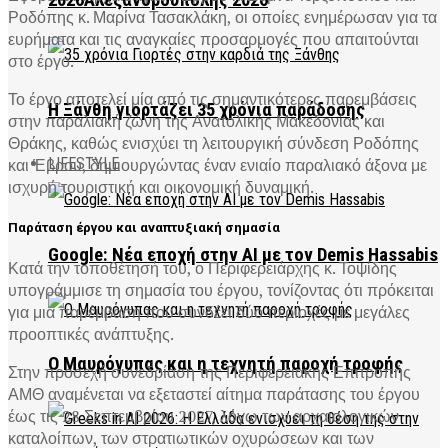
2026Αλεξανδρούπολης 2026
Ροδόπης κ. Μαρίνα Τασακλάκη, οι οποίες ενημέρωσαν για τα
ευρήματα και τις αναγκαίες προσαρμογές που απαιτούνται
στο έργο.
Το έργο αποτελεί μία από τις σημαντικότερες παρεμβάσεις
Η Ξάνθη γιορτάζει 35 χρόνια παράδοσης
στην παραλιακή ζώνη της Ανατολικής Μακεδονίας και
Θράκης, καθώς ενισχύει τη λειτουργική σύνδεση Ροδόπης
και Έβρου, δημιουργώντας έναν ενιαίο παραλιακό άξονα με
LIFESTYLE
ισχυρή τουριστική και οικονομική δυναμική.
Παράταση έργου και αναπτυξιακή σημασία
Google: Νέα εποχή στην AI με τον Demis Hassabis
Κατά την τοποθέτησή του, ο Περιφερειάρχης κ. Τοψίδης
υπογράμμισε τη σημασία του έργου, τονίζοντας ότι πρόκειται
για μια παρέμβαση που συνδέει δύο περιοχές με μεγάλες
προοπτικές ανάπτυξης.
Ο Μαυρόγυπας και η τεχνητή παροχή τροφής
Στην προσεχή συνεδρίαση της Περιφερειακής Επιτροπής
ΑΜΘ αναμένεται να εξεταστεί αίτημα παράτασης του έργου
έως τις 28 Σεπτεμβρίου 2027, λόγω των αρχαιολογικών
καταλοίπων, των στρατιωτικών οχυρώσεων και των