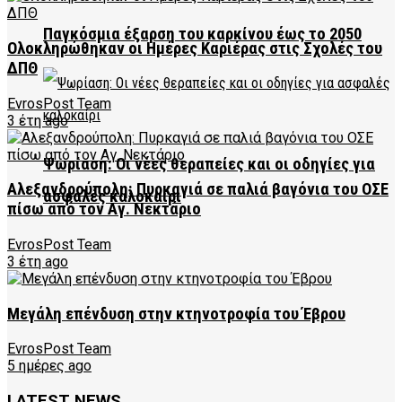
Παγκόσμια έξαρση του καρκίνου έως το 2050
Ολοκληρώθηκαν οι Ημέρες Καριέρας στις Σχολές του
ΔΠΘ
EvrosPost Team
3 έτη ago
Ψωρίαση: Οι νέες θεραπείες και οι οδηγίες για
Αλεξανδρούπολη: Πυρκαγιά σε παλιά βαγόνια του ΟΣΕ
ασφαλές καλοκαίρι
πίσω από τον Αγ. Νεκτάριο
EvrosPost Team
3 έτη ago
Μεγάλη επένδυση στην κτηνοτροφία του Έβρου
EvrosPost Team
5 ημέρες ago
LATEST NEWS