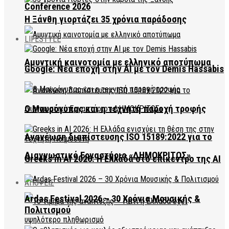
Conference 2026
Η Ξάνθη γιορτάζει 35 χρόνια παράδοσης
LIFESTYLE
Αμυντική καινοτομία με ελληνικό αποτύπωμα
Google: Νέα εποχή στην AI με τον Demis Hassabis
Ο Μαυρόγυπας και η τεχνητή παροχή τροφής
Ανανέωση διαπίστευσης ISO 15189:2022 για το
Διαγνωστικό Εργαστήριο «ΔΗΜΟΚΡΙΤΟΣ»
Greeks in AI 2026: Η Ελλάδα στο επίκεντρο της AI
ΑΠΟΨΕΙΣ
Ardas Festival 2026 – 30 Χρόνια Μουσικής &
Πολιτισμού