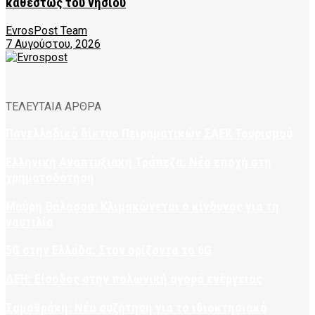
καθεστώς του νησιού
EvrosPost Team
7 Αυγούστου, 2026
ΤΕΛΕΥΤΑΙΑ ΑΡΘΡΑ
Πανελλαδικό δίκτυο Πειραματικών ΣΑΕΚ Τουρισμού
Ελληνική Αναπτυξιακή Τράπεζα: Νέα εποχή στη
χρηματοδότηση
Μαύρη Θάλασσα: Κλιμακώνεται ο κίνδυνος για τη
ναυτιλία
5G στην Ελλάδα: Στον ορίζοντα το 6G
ΔΕΗ: Είσοδος στην πολωνική αγορά ενέργειας
Σαμοθράκη: Νέα συζήτηση για το ιδιοκτησιακό