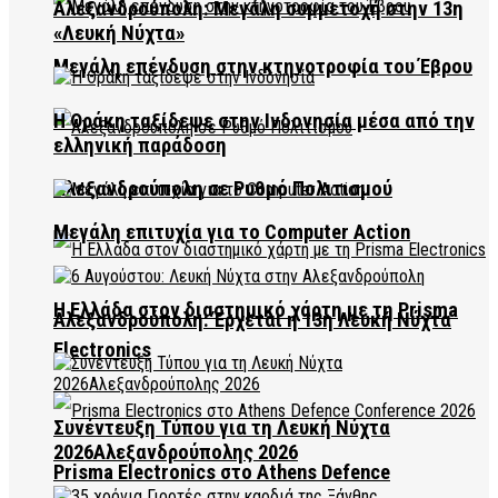
Αλεξανδρούπολη: Μεγάλη συμμετοχή στην 13η
«Λευκή Νύχτα»
Μεγάλη επένδυση στην κτηνοτροφία του Έβρου
Η Θράκη ταξίδεψε στην Ινδονησία μέσα από την
ελληνική παράδοση
Αλεξανδρούπολη σε Ρυθμό Πολιτισμού
Μεγάλη επιτυχία για το Computer Action
Η Ελλάδα στον διαστημικό χάρτη με τη Prisma
Αλεξανδρούπολη: Έρχεται η 13η Λευκή Νύχτα
Electronics
Συνέντευξη Τύπου για τη Λευκή Νύχτα
2026Αλεξανδρούπολης 2026
Prisma Electronics στο Athens Defence