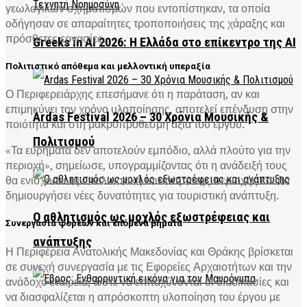
γεωλογικών σχηματισμών που εντοπίστηκαν, τα οποία
οδήγησαν σε απαραίτητες τροποποιήσεις της χάραξης και
πρόσθετες εργασίες.
Greeks in AI 2026: Η Ελλάδα στο επίκεντρο της AI
Πολιτιστικό απόθεμα και μελλοντική υπεραξία
Ο Περιφερειάρχης επεσήμανε ότι η παράταση, αν και
επιμηκύνει τον χρόνο υλοποίησης, αποτελεί επένδυση στην
Ardas Festival 2026 – 30 Χρόνια Μουσικής &
ποιότητα και στη μακροπρόθεσμη αξία του έργου.
Πολιτισμού
«Τα ευρήματα δεν αποτελούν εμπόδιο, αλλά πλούτο για την
περιοχή», σημείωσε, υπογραμμίζοντας ότι η ανάδειξή τους
θα ενισχύσει την πολιτιστική ταυτότητα της περιοχής και θα
δημιουργήσει νέες δυνατότητες για τουριστική ανάπτυξη.
Ο αθλητισμός ως μοχλός εξωστρέφειας και
Συνεργασία φορέων και επόμενα βήματα
ανάπτυξης
Η Περιφέρεια Ανατολικής Μακεδονίας και Θράκης βρίσκεται
σε συνεχή συνεργασία με τις Εφορείες Αρχαιοτήτων και την
ανάδοχο εταιρεία, ώστε να επιταχύνονται οι διαδικασίες και
να διασφαλίζεται η απρόσκοπτη υλοποίηση του έργου με