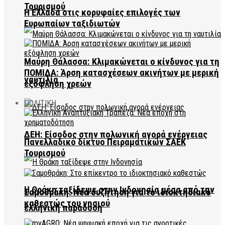
Τουρισμού
Η Ελλάδα στις κορυφαίες επιλογές των
Ευρωπαίων ταξιδιωτών
Μαύρη Θάλασσα: Κλιμακώνεται ο κίνδυνος για τη
ΠΟΜΙΔΑ: Άρση κατασχέσεων ακινήτων με μερική
ναυτιλία
εξόφληση χρεών
ΠΟΛΙΤΙΚΗ
ΔΕΗ: Είσοδος στην πολωνική αγορά ενέργειας
Πανελλαδικό δίκτυο Πειραματικών ΣΑΕΚ
Τουρισμού
Η Θράκη ταξίδεψε στην Ινδονησία μέσα από την
Σαμοθράκη: Νέα συζήτηση για το ιδιοκτησιακό
καθεστώς του νησιού
ελληνική παράδοση