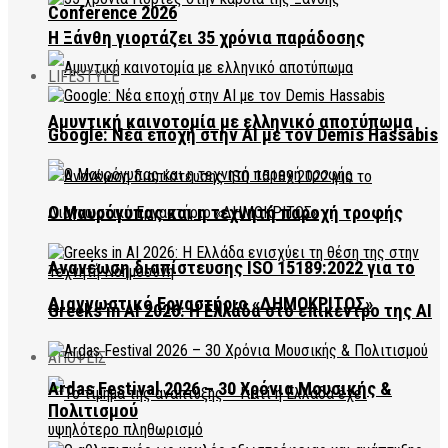
Conference 2026
Η Ξάνθη γιορτάζει 35 χρόνια παράδοσης
LIFESTYLE
Αμυντική καινοτομία με ελληνικό αποτύπωμα
Google: Νέα εποχή στην AI με τον Demis Hassabis
Ο Μαυρόγυπας και η τεχνητή παροχή τροφής
Ανανέωση διαπίστευσης ISO 15189:2022 για το
Διαγνωστικό Εργαστήριο «ΔΗΜΟΚΡΙΤΟΣ»
Greeks in AI 2026: Η Ελλάδα στο επίκεντρο της AI
ΑΠΟΨΕΙΣ
Ardas Festival 2026 – 30 Χρόνια Μουσικής &
Πολιτισμού