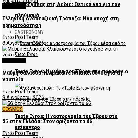
Μαυρόγυπας στη Δαδιά: Θετικά νέα για τον
FEATURED
πληθυσμό
Ελληνική Αναπτυξιακή Τράπεζα: Νέα εποχή στη
χρηματοδότηση
GASTRONOMY
EvrosPost Team
8 Αυγούστου, 2026
FEATURED
Taste Evros: Η γεύση του Έβρου στο προσκήνιο
Μαύρη Θάλασσα: Κλιμακώνεται ο κίνδυνος για τη
ναυτιλία
EvrosPost Team
8 Αυγούστου, 2026
COSMOS
Taste Evros: Η γαστρονομία του Έβρου στο
5G στην Ελλάδα: Στον ορίζοντα το 6G
επίκεντρο
EvrosPost Team