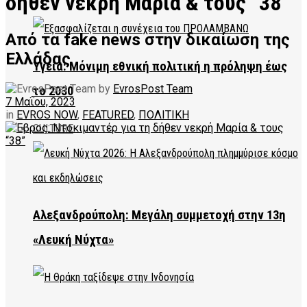
δήθεν νεκρή Μαρία & τους “38”
Από τα fake news στην δικαίωση της
Ελλάδας
Υγεία: Μόνιμη εθνική πολιτική η πρόληψη έως
by
EvrosPost Team
το 2030
7 Μαΐου, 2023
in
EVROS NOW
,
FEATURED
,
ΠΟΛΙΤΙΚΗ
CULTURE
Αλεξανδρούπολη: Μεγάλη συμμετοχή στην 13η
«Λευκή Νύχτα»