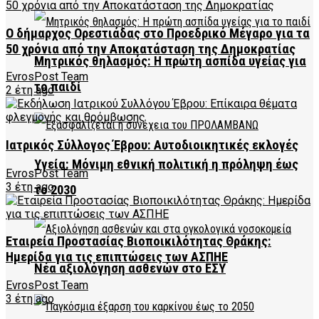
Ο δήμαρχος Ορεστιάδας στο Προεδρικό Μέγαρο για τα
50 χρόνια από την Αποκατάσταση της Δημοκρατίας
Μητρικός θηλασμός: Η πρώτη ασπίδα υγείας για
EvrosPost Team
το παιδί
2 έτη ago
Ιατρικός Σύλλογος Έβρου: Αυτοδιοικητικές εκλογές
Υγεία: Μόνιμη εθνική πολιτική η πρόληψη έως
EvrosPost Team
3 έτη ago
το 2030
Εταιρεία Προστασίας Βιοποικιλότητας Θράκης:
Ημερίδα για τις επιπτώσεις των ΑΣΠΗΕ
Νέα αξιολόγηση ασθενών στο ΕΣΥ
EvrosPost Team
3 έτη ago