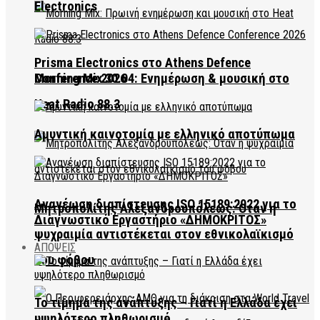
Electronics
Prisma Electronics στο Athens Defence
Conference 2026
Morning Mix 30.04: Ενημέρωση & μουσική στο
Heat Radio 88.3
Αμυντική καινοτομία με ελληνικό αποτύπωμα
Ανανέωση διαπίστευσης ISO 15189:2022 για το
Μητροπολίτης Αλεξανδρουπόλεως: Όταν η
Διαγνωστικό Εργαστήριο «ΔΗΜΟΚΡΙΤΟΣ»
ψυχραιμία αντιστέκεται στον εθνικολαϊκισμό
ΑΠΟΨΕΙΣ
του φόβου
Το τίμημα της ανάπτυξης – Γιατί η Ελλάδα έχει
υψηλότερο πληθωρισμό