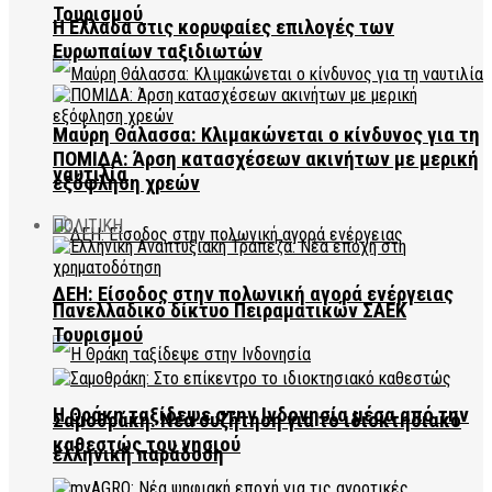
Τουρισμού
Η Ελλάδα στις κορυφαίες επιλογές των
Ευρωπαίων ταξιδιωτών
Μαύρη Θάλασσα: Κλιμακώνεται ο κίνδυνος για τη
ΠΟΜΙΔΑ: Άρση κατασχέσεων ακινήτων με μερική
ναυτιλία
εξόφληση χρεών
ΠΟΛΙΤΙΚΗ
ΔΕΗ: Είσοδος στην πολωνική αγορά ενέργειας
Πανελλαδικό δίκτυο Πειραματικών ΣΑΕΚ
Τουρισμού
Η Θράκη ταξίδεψε στην Ινδονησία μέσα από την
Σαμοθράκη: Νέα συζήτηση για το ιδιοκτησιακό
καθεστώς του νησιού
ελληνική παράδοση