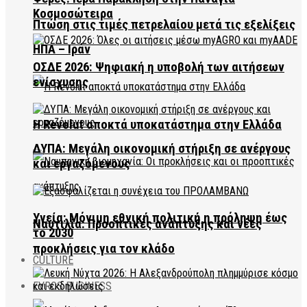
Κοσμοσώτειρα
Πτώση στις τιμές πετρελαίου μετά τις εξελίξεις
ΗΠΑ – Ιράν
ΟΣΔΕ 2026: Ψηφιακή η υποβολή των αιτήσεων
ενίσχυσης
Η Revolut αποκτά υποκατάστημα στην Ελλάδα
ΔΥΠΑ: Μεγάλη οικονομική στήριξη σε ανέργους
και εργαζόμενους
Υγεία: Μόνιμη εθνική πολιτική η πρόληψη έως
Ναυτιλία: Προοπτικές ανάπτυξης και νέες
το 2030
προκλήσεις για τον κλάδο
CULTURE
EVROS BUSINESS