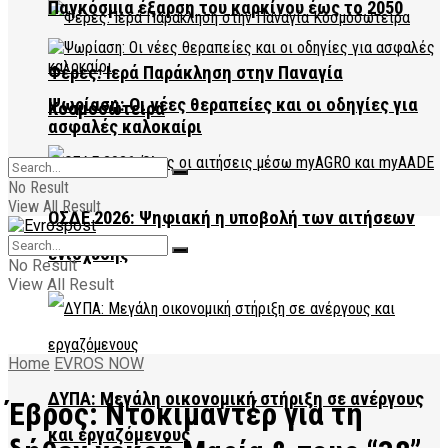
Παγκόσμια έξαρση του καρκίνου έως το 2050
Φέρες: Ιερά Παράκληση στην Παναγία
Ψωρίαση: Οι νέες θεραπείες και οι οδηγίες για
Κοσμοσώτειρα
ασφαλές καλοκαίρι
No Result
View All Result
ΟΣΔΕ 2026: Ψηφιακή η υποβολή των αιτήσεων
ενίσχυσης
No Result
View All Result
Home
EVROS NOW
ΔΥΠΑ: Μεγάλη οικονομική στήριξη σε ανέργους
Έβρος: Ντοκιμαντέρ για τη
και εργαζόμενους