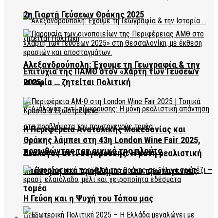
2η Γιορτή Γεύσεων Θράκης 2025
Αλεξανδρούπολη: Έχουμε τη Γεωγραφία & την
Επιτυχία της ΠΑΜΘ στον «Χάρτη των Γεύσεων
2025»
Ιστορία … ζητείται Πολιτική
Η Περιφέρεια Ανατολικής Μακεδονίας και
Θράκης λάμπει στη 43η London Wine Fair 2025,
προωθώντας τον οινικό της πλούτο
Διάλογος αντί σύγκρουσης: Η μόνη ρεαλιστική
απάντηση στα προβλήματα του πρωτογενούς
τομέα
Η Γεύση και η Ψυχή του Τόπου μας
HEALTH