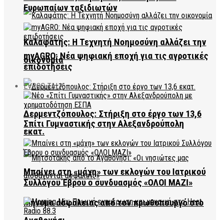
Ευρωπαίων ταξιδιωτών
Καλαφάτης: Η Τεχνητή Νοημοσύνη αλλάζει την
myAGRO: Νέα ψηφιακή εποχή για τις αγροτικές
οικονομία
επιδοτήσεις
EVROS TALK
Δερμεντζόπουλος: Στήριξη στο έργο των 13,6
Σπίτι Γυμναστικής στην Αλεξανδρούπολη
εκατ.
Μπαίνει στη «μάχη» των εκλογών του Ιατρικού
Συλλόγου Έβρου ο συνδυασμός «ΟΛΟΙ ΜΑΖΙ»
Μήνυμα ασφάλειας από τον πρωθυπουργό στο