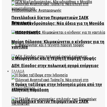
Πανελλαδικό δίκτυο Πειραματικών ΣΑΕΚ
Τουρισμού
ΠΓΝ Αλεξανδρούπολης: Νέα άδεια για τη Μονάδα
Αναπαραγωγής
Μαύρη Θάλασσα: Κλιμακώνεται ο κίνδυνος για τη
ναυτιλία
Ο Μαυρόγυπας και η τεχνητή παροχή τροφής
ΔΕΗ: Είσοδος στην πολωνική αγορά ενέργειας
ΕΛΛΑΔΑ
Η Θράκη ταξίδεψε στην Ινδονησία μέσα από την
ελληνική παράδοση
Πανελλαδικό δίκτυο Πειραματικών ΣΑΕΚ