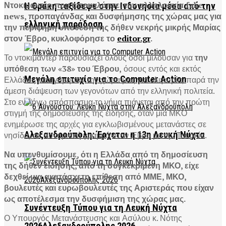
Ντοκιμαντέρ που αποκαλύπτει την αλληλουχία fake
Η Θράκη ταξίδεψε στην Ινδονησία μέσα από την
news, προπαγάνδας και δυσφήμησης της χώρας μας για
ελληνική παράδοση
την περίφημη υπόθεση της δήθεν νεκρής μικρής Μαρίας
στον Έβρο, κυκλοφόρησε το
editor.gr
.
Το ντοκιμαντέρ παρουσιάζει όλους όσοι μιλούσαν για
την
υπόθεση των «38» του Έβρου,
όσους εντός και εκτός
Μεγάλη επιτυχία για το Computer Action
Ελλάδος κατηγόρησαν την χώρα μας για ολιγωρία, παρά την
άμεση διάψευση των γεγονότων από την ελληνική πολιτεία.
Στο εν λόγω απόσπασμα το νήμα πιάνεται από την πρώτη
στιγμή της δημοσίευσης της είδησης, όταν μια ΜΚΟ
ενημέρωσε της αρχές για εγκλωβισμένους μετανάστες σε
Αλεξανδρούπολη: Έρχεται η 13η Λευκή Νύχτα
νησίδα, σε συνοριακή γραμμή στον Έβρο με την Τουρκία.
Να υπενθυμίσουμε, ότι η Ελλάδα από τη δημοσίευση
της δήθεν είδησης, από τη συγκεκριμένη ΜΚΟ, είχε
δεχθεί μια ακατάσχετη επίθεση από ΜΜΕ, ΜΚΟ,
βουλευτές και ευρωβουλευτές της Αριστεράς που είχαν
ως αποτέλεσμα την δυσφήμιση της χώρας μας.
Συνέντευξη Τύπου για τη Λευκή Νύχτα
Ο Υπουργός Μετανάστευσης και Ασύλου κ. Νότης