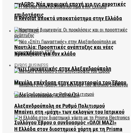
myAGRO: Νέα ψηφιακή εποχή για τις αγροτικές
επιδοτήσεις
Η Revolut αποκτά υποκατάστημα στην Ελλάδα
EVROS TALK
Ναυτιλία: Προοπτικές ανάπτυξης και νέες
προκλήσεις για τον κλάδο
EVROS BUSINESS
Σπίτι Γυμναστικής στην Αλεξανδρούπολη
Μεγάλη επένδυση στην κτηνοτροφία του Έβρου
Αλεξανδρούπολη σε Ρυθμό Πολιτισμού
Μπαίνει στη «μάχη» των εκλογών του Ιατρικού
Συλλόγου Έβρου ο συνδυασμός «ΟΛΟΙ ΜΑΖΙ»
Η Ελλάδα στον διαστημικό χάρτη με τη Prisma