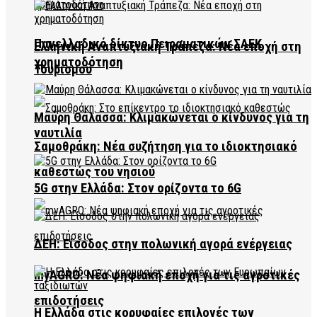
Πανελλαδικό δίκτυο Πειραματικών ΣΑΕΚ
Ελληνική Αναπτυξιακή Τράπεζα: Νέα εποχή στη
χρηματοδότηση
Τουρισμού
Μαύρη Θάλασσα: Κλιμακώνεται ο κίνδυνος για τη
ναυτιλία
Σαμοθράκη: Νέα συζήτηση για το ιδιοκτησιακό
καθεστώς του νησιού
5G στην Ελλάδα: Στον ορίζοντα το 6G
ΔΕΗ: Είσοδος στην πολωνική αγορά ενέργειας
myAGRO: Νέα ψηφιακή εποχή για τις αγροτικές
επιδοτήσεις
Η Ελλάδα στις κορυφαίες επιλογές των