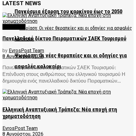
LATEST NEWS
Παγκόσμια έξαρση του καρκίνου έως το 2050
FEATURED
Πανελλαδικό δίκτυο Πειραματικών ΣΑΕΚ Τουρισμού
by
EvrosPost Team
Ψωρίαση: Οι νέες θεραπείες και οι οδηγίες για
8 Αυγούστου, 2026
ασφαλές καλοκαίρι
Πανελλαδικό δίκτυο Πειραματικών ΣΑΕΚ Τουρισμού:
Επένδυση στους ανθρώπους του ελληνικού τουρισμού Η
δημιουργία ενός πανελλαδικού δικτύου Πειραματικών...
Ελληνική Αναπτυξιακή Τράπεζα: Νέα εποχή στη
χρηματοδότηση
EvrosPost Team
8 Αυγούστου, 2026