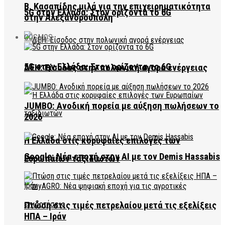
Β. Κασαπίδης μιλά για την επιχειρηματικότητα
5G στην Ελλάδα: Στον ορίζοντα το 6G
στην Αλεξανδρούπολη
COSMOS
5G στην Ελλάδα: Στον ορίζοντα το 6G
ΔΕΗ: Είσοδος στην πολωνική αγορά ενέργειας
JUMBO: Ανοδική πορεία με αύξηση πωλήσεων το
2026
Η Ελλάδα στις κορυφαίες επιλογές των
Google: Νέα εποχή στην AI με τον Demis Hassabis
Ευρωπαίων ταξιδιωτών
Πτώση στις τιμές πετρελαίου μετά τις εξελίξεις
ΗΠΑ – Ιράν