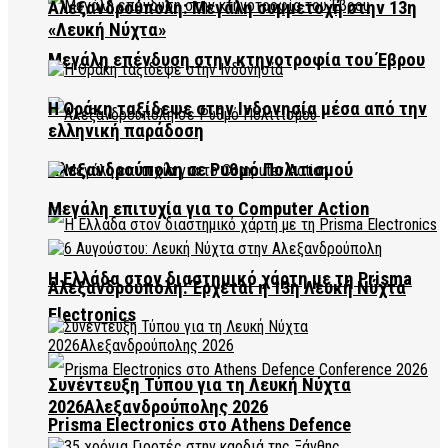
Αλεξανδρούπολη: Μεγάλη συμμετοχή στην 13η
«Λευκή Νύχτα»
Μεγάλη επένδυση στην κτηνοτροφία του Έβρου
Η Θράκη ταξίδεψε στην Ινδονησία μέσα από την
ελληνική παράδοση
Αλεξανδρούπολη σε Ρυθμό Πολιτισμού
Μεγάλη επιτυχία για το Computer Action
Η Ελλάδα στον διαστημικό χάρτη με τη Prisma
Αλεξανδρούπολη: Έρχεται η 13η Λευκή Νύχτα
Electronics
Συνέντευξη Τύπου για τη Λευκή Νύχτα
2026Αλεξανδρούπολης 2026
Prisma Electronics στο Athens Defence