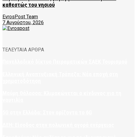
καθεστώς του νησιού
EvrosPost Team
7 Αυγούστου, 2026
ΤΕΛΕΥΤΑΙΑ ΑΡΘΡΑ
Πανελλαδικό δίκτυο Πειραματικών ΣΑΕΚ Τουρισμού
Ελληνική Αναπτυξιακή Τράπεζα: Νέα εποχή στη
χρηματοδότηση
Μαύρη Θάλασσα: Κλιμακώνεται ο κίνδυνος για τη
ναυτιλία
5G στην Ελλάδα: Στον ορίζοντα το 6G
ΔΕΗ: Είσοδος στην πολωνική αγορά ενέργειας