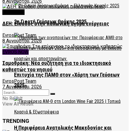
8 Αυγούστου, 2026
FEATURED
2η Γιορτή Γεύσεων Θράκης 2025
ΔΕΗ: Είσοδος στην πολωνική αγορά ενέργειας
EvrosPost Team
8 Αυγούστου, 2026
EVROS NOW
Σαμοθράκη: Νέα συζήτηση για το ιδιοκτησιακό
καθεστώς του νησιού
Επιτυχία της ΠΑΜΘ στον «Χάρτη των Γεύσεων
EvrosPost Team
2025»
7 Αυγούστου, 2026
No Result
View All Result
TRENDING
Η Περιφέρεια Ανατολικής Μακεδονίας και