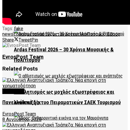
Greeks in AI 2026: Η Ελλάδα στο επίκεντρο της AI
Tags:
fake
news
Έβρος
μετανάστες
μεταναστευτικό
Ποταμός Έβρος
Share
Tweet
Pin
Ardas Festival 2026 – 30 Χρόνια Μουσικής &
EvrosPost Team
Πολιτισμού
Related
Posts
FEATURED
Ο αθλητισμός ως μοχλός εξωστρέφειας και
ανάπτυξης
Πανελλαδικό δίκτυο Πειραματικών ΣΑΕΚ Τουρισμού
EvrosPost Team
8 Αυγούστου, 2026