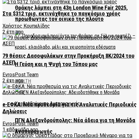
Θράκης λάμπει στη 43η London Wine Fair 2025,
Στα $312 τρισ. εκτινάχθηκε το παγκόσμιο χρέος
προωθώντας τον οινικό της πλούτο
Χρήστος Κουπελίδης
2 έτη ago
79 θέσεις Δασοφυλάκων στην Προκήρυξη 8K/2024 του
ΑΣΕΠ
Η Γεύση και η Ψυχή του Τόπου μας
EvrosPost Team
2 έτη ago
HEALTH
e-ΕΦΚΑ: Νέα προθεσμία για τις Αναλυτικές Περιοδικές
Δηλώσεις
ΠΓΝ Αλεξανδρούπολης: Νέα άδεια για τη Μονάδα
EvrosPost Team
1 εβδομάδα ago
Αναπαραγωγής