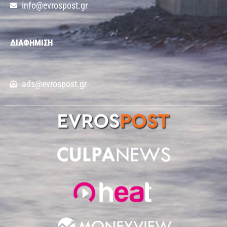
info@evrospost.gr
ΔΙΑΦΗΜΙΣΗ
ads@evrospost.gr