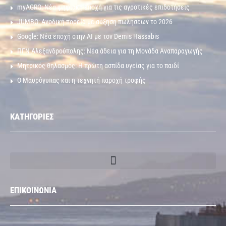
myAGRO: Νέα ψηφιακή εποχή για τις αγροτικές επιδοτήσεις
JUMBO: Ανοδική πορεία με αύξηση πωλήσεων το 2026
Google: Νέα εποχή στην AI με τον Demis Hassabis
ΠΓΝ Αλεξανδρούπολης: Νέα άδεια για τη Μονάδα Αναπαραγωγής
Μητρικός θηλασμός: Η πρώτη ασπίδα υγείας για το παιδί
Ο Μαυρόγυπας και η τεχνητή παροχή τροφής
ΚΑΤΗΓΟΡΙΕΣ
ΕΠΙΚΟΙΝΩΝΙΑ