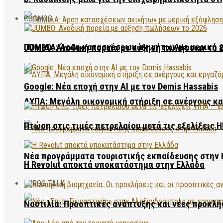
COSMOS
ΠΟΜΙΔΑ: Άρση κατασχέσεων ακινήτων με μερική 
JUMBO: Ανοδική πορεία με αύξηση πωλήσεων το 
Google: Νέα εποχή στην AI με τον Demis Hassabis
ΔΥΠΑ: Μεγάλη οικονομική στήριξη σε ανέργους κ
Πτώση στις τιμές πετρελαίου μετά τις εξελίξεις Η
Νέα προγράμματα τουριστικής εκπαίδευσης στην 
Η Revolut αποκτά υποκατάστημα στην Ελλάδα
EVROS TALK
Ναυτιλία: Προοπτικές ανάπτυξης και νέες προκλή