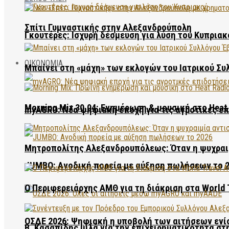
Σπίτι Γυμναστικής στην Αλεξανδρούπολη
Γκουτέρες: Ισχυρή δέσμευση για λύση του Κυπριακ
ΟΙΚΟΝΟΜΙΑ
Μπαίνει στη «μάχη» των εκλογών του Ιατρικού Συ
Morning Mix 30.04: Ενημέρωση & μουσική στο Heat 
myAGRO: Νέα ψηφιακή εποχή για τις αγροτικές ε
Μητροπολίτης Αλεξανδρουπόλεως: Όταν η ψυχραιμ
JUMBO: Ανοδική πορεία με αύξηση πωλήσεων το 
Ο Περιφερειάρχης ΑΜΘ για τη διάκριση στα World 
ΟΣΔΕ 2026: Ψηφιακή η υποβολή των αιτήσεων ενί
Β. Κασαπίδης μιλά για την επιχειρηματικότητα σ