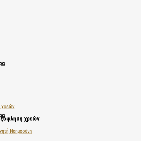
ρα
ρα
εξόφληση χρεών