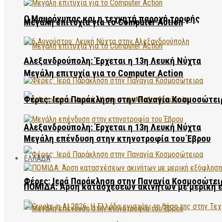
Ο Μαυρόγυπας και η τεχνητή παροχή τροφής
Μεγάλη επιτυχία για το Computer Action
Αλεξανδρούπολη: Έρχεται η 13η Λευκή Νύχτα
Μεγάλη επιτυχία για το Computer Action
Φέρες: Ιερά Παράκληση στην Παναγία Κοσμοσώτει
Αλεξανδρούπολη: Έρχεται η 13η Λευκή Νύχτα
Μεγάλη επένδυση στην κτηνοτροφία του Έβρου
ΕΛΛΑΔΑ
Φέρες: Ιερά Παράκληση στην Παναγία Κοσμοσώτει
ΠΟΜΙΔΑ: Άρση κατασχέσεων ακινήτων με μερική 