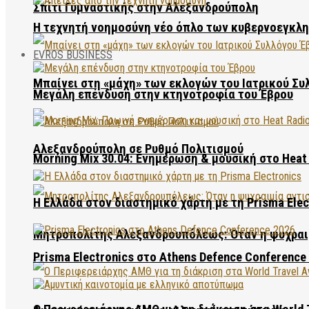
Σπίτι Γυμναστικής στην Αλεξανδρούπολη
Η τεχνητή νοημοσύνη νέο όπλο των κυβερνοεγκλ
EVROS BUSINESS
Μπαίνει στη «μάχη» των εκλογών του Ιατρικού Συ
Μεγάλη επένδυση στην κτηνοτροφία του Έβρου
Αλεξανδρούπολη σε Ρυθμό Πολιτισμού
Morning Mix 30.04: Ενημέρωση & μουσική στο Heat 
Η Ελλάδα στον διαστημικό χάρτη με τη Prisma Elec
Μητροπολίτης Αλεξανδρουπόλεως: Όταν η ψυχραιμ
Prisma Electronics στο Athens Defence Conference