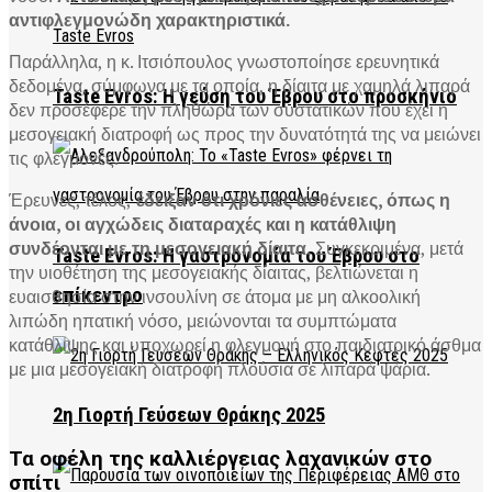
αντιφλεγμονώδη χαρακτηριστικά.
Παράλληλα, η κ. Ιτσιόπουλος γνωστοποίησε ερευνητικά
δεδομένα, σύμφωνα με τα οποία, η δίαιτα με χαμηλά λιπαρά
Taste Evros: Η γεύση του Έβρου στο προσκήνιο
δεν προσέφερε την πληθώρα των συστατικών που έχει η
μεσογειακή διατροφή ως προς την δυνατότητά της να μειώνει
τις φλεγμονές.
Έρευνες, τέλος,
έδειξαν ότι χρόνιες ασθένειες, όπως η
άνοια, οι αγχώδεις διαταραχές και η κατάθλιψη
συνδέονται με τη μεσογειακή δίαιτα.
Συγκεκριμένα, μετά
Taste Evros: Η γαστρονομία του Έβρου στο
την υιοθέτηση της μεσογειακής δίαιτας, βελτιώνεται η
επίκεντρο
ευαισθησία στην ινσουλίνη σε άτομα με μη αλκοολική
λιπώδη ηπατική νόσο, μειώνονται τα συμπτώματα
κατάθλιψης και υποχωρεί η φλεγμονή στο παιδιατρικό άσθμα
με μια μεσογειακή διατροφή πλούσια σε λιπαρά ψάρια.
2η Γιορτή Γεύσεων Θράκης 2025
Τα οφέλη της καλλιέργειας λαχανικών στο
σπίτι