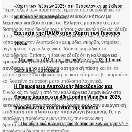
Πέραν όλων των παραπάνω, έρευνα που ασχολήθηκε το
2018 με την
καλλιέργεια οικογενειακών κήπων με
λαχανικά και βασίστηκε σε Έλληνες μετανάστες
που
διατηρούν τους δικούς τους κήπους σε μεγάλη ηλικία, έδειξε
Επιτυχία της ΠΑΜΘ στον «Χάρτη των Γεύσεων
ότι το 75% των ηλικιωμένων Ελλήνων καλλιεργούν στον
κήπο τους στην Αυστραλία κρεμμύδια, σκόρδο, ντομάτες,
2025»
αγγουράκια, άγρια λαχανικά, βότανα, μυρωδικά και
ελαιόδεντρα. Επίσης, η έρευνα έδειξε ότι
η καλλιέργεια
κρεμμυδιού, σκόρδου και φυλλωδών λαχανικών
συνδέεται με χαμηλότερη αρτηριακή πίεση
και ότι τα
χόρτα έχουν 70% υψηλότερη περιεκτικότητα σε β – καροτένιο
και λουτεΐνη σε σχέση με τα υπόλοιπα λαχανικά.
Η Περιφέρεια Ανατολικής Μακεδονίας και
Συνολικά, τα οφέλη από την
καλλιέργεια λαχανικών στο
Θράκης λάμπει στη 43η London Wine Fair 2025,
σπίτι περιλαμβάνουν τη φυσική άσκηση, την
κατανάλωση περισσοτέρων λαχανικών, την ευεργετική
προωθώντας τον οινικό της πλούτο
επίδραση του ήλιου στην παραγωγή βιταμίνης D,
την
ανταλλαγή προϊόντων με γείτονες, την κοινωνική
δραστηριοποίηση των καλλιεργητών και την παραγωγή
προϊόντων βιώσιμης ανάπτυξης.