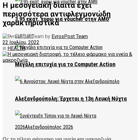
Η μεσογειακή δίαιτα έχει
περισσότερα αντιφλεγμονώδη
3,95 εκατ. ευρώ για voucher στην ΑΜΘ
χαρακτηριστικά
CULTURE
by
EvrosPost Team
22 Ιουλίου, 2022
in
HEALTH
Μεγάλη επιτυχία για το Computer Action
Αλεξανδρούπολη: Έρχεται η 13η Λευκή Νύχτα
Ως το τέλειο φάρμακο για υγεία και μακροζωία