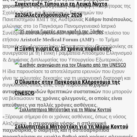
Συνέντευξη Τύπου για τη Λευκή Νύχτα
χαρακτήρισε τη μεσογειακή διατροφή
η Κοσμήτορας της
Σχολής Υγείας και Βιοϊατρικών Επιστημών του
2026Αλεξανδρούπολης 2026
Πανεπιστημίου RMIT της Αυστραλίας
Κάθριν Ιτσιόπουλος
,
μιλώντας στο 1ο Παγκόσμιο Πανομογενειακό Ιατρικό
Συνέδριο, που διοργάνωσαν προ ημερών -στο πλαίσιο του
ετήσιου
Aristotle Medical Forum (AMF)
– το Τμήμα
Ιατρικής του Αριστοτελείου Πανεπιστημίου Θεσσαλονίκης σε
Η Ξάνθη γιορτάζει 35 χρόνια παράδοσης
συνεργασία με τη Γενική Γραμματεία Απόδημου Ελληνισμού
& Δημόσιας Διπλωματίας του Υπουργείου Εξωτερικών.
Η ίδια παρουσίασε τα αποτελέσματα ερευνών που έχουν
γίνει τις τελευταίες δεκαετίες για τη μεσογειακή διατροφή και
Ο Όλυμπος στην Παγκόσμια Κληρονομιά της
συγκλίνουν, όπως είπε, στην παρουσία
ισχυρών
αντιφλεγμονωδών θρεπτικών συστατικών
που μπορούν
UNESCO
να βελτιώσουν
τις χρόνιες φλεγμονές, οι οποίες είναι
υπεύθυνες για πολλές χρόνιες ασθένειες.
«Ξέρουμε σήμερα ότι οι χρόνιες ασθένειες, όπως η νόσος
Αλτζχάιμερ,
η στεφανιαία νόσος, η σπλαχνική
Συλλυπητήρια Μητσοτάκη για τη Μάρω Κοντού
παχυσαρκία, ο διαβήτης και η οστεοαρθρίτιδα
προκαλούνται σε μεγάλο βαθμό από χρόνιες φλεγμονές.