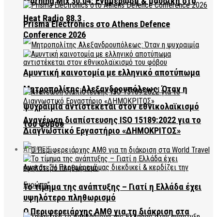
Morning Mix 30.04: Ενημέρωση & μουσική στο
Heat Radio 88.3
Prisma Electronics στο Athens Defence
Conference 2026
Αμυντική καινοτομία με ελληνικό αποτύπωμα
Μητροπολίτης Αλεξανδρουπόλεως: Όταν η
ψυχραιμία αντιστέκεται στον εθνικολαϊκισμό
Ανανέωση διαπίστευσης ISO 15189:2022 για το
του φόβου
Διαγνωστικό Εργαστήριο «ΔΗΜΟΚΡΙΤΟΣ»
ΑΠΟΨΕΙΣ
Το τίμημα της ανάπτυξης – Γιατί η Ελλάδα έχει
υψηλότερο πληθωρισμό
Ο Περιφερειάρχης ΑΜΘ για τη διάκριση στα