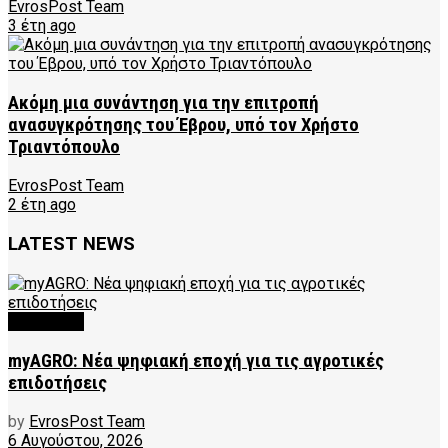
EvrosPost Team
3 έτη ago
Ακόμη μια συνάντηση για την επιτροπή
ανασυγκρότησης του Έβρου, υπό τον Χρήστο
Τριαντόπουλο
EvrosPost Team
2 έτη ago
LATEST NEWS
FEATURED
myAGRO: Νέα ψηφιακή εποχή για τις αγροτικές
επιδοτήσεις
by
EvrosPost Team
6 Αυγούστου, 2026