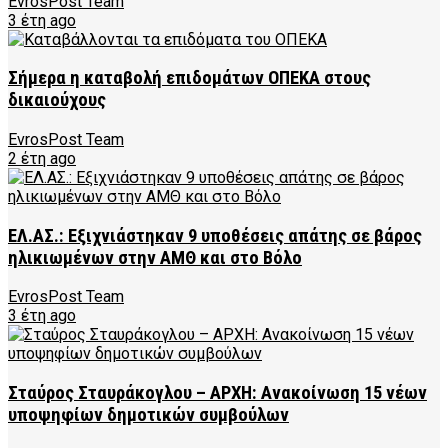
EvrosPost Team
3 έτη ago
Σήμερα η καταβολή επιδομάτων ΟΠΕΚΑ στους
δικαιούχους
EvrosPost Team
2 έτη ago
ΕΛ.ΑΣ.: Εξιχνιάστηκαν 9 υποθέσεις απάτης σε βάρος
ηλικιωμένων στην ΑΜΘ και στο Βόλο
EvrosPost Team
3 έτη ago
Σταύρος Σταυράκογλου – ΑΡΧΗ: Ανακοίνωση 15 νέων
υποψηφίων δημοτικών συμβούλων