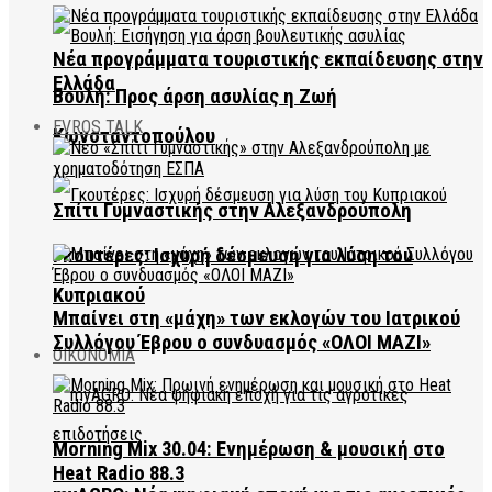
Νέα προγράμματα τουριστικής εκπαίδευσης στην
Ελλάδα
Βουλή: Προς άρση ασυλίας η Ζωή
EVROS TALK
Κωνσταντοπούλου
Σπίτι Γυμναστικής στην Αλεξανδρούπολη
Γκουτέρες: Ισχυρή δέσμευση για λύση του
Κυπριακού
Μπαίνει στη «μάχη» των εκλογών του Ιατρικού
Συλλόγου Έβρου ο συνδυασμός «ΟΛΟΙ ΜΑΖΙ»
ΟΙΚΟΝΟΜΙΑ
Morning Mix 30.04: Ενημέρωση & μουσική στο
Heat Radio 88.3