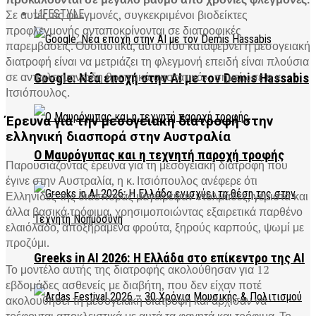
Σε αυτές τις φλεγμονές, συγκεκριμένοι βιοδείκτες
LIFESTYLE
προφλεγμονής ανταποκρίνονται σε διατροφικές
παρεμβάσεις. Ουσιαστικά, αυτό που καταφέρνει η μεσογειακή
διατροφή είναι να μετριάζει τη φλεγμονή επειδή είναι πλούσια
σε αντιφλεγμονώδη θρεπτικά συστατικά», σημείωσε η κ.
Google: Νέα εποχή στην AI με τον Demis Hassabis
Ιτσιόπουλος.
Έρευνα για την μεσογειακή διατροφή στην
ελληνική διασπορά στην Αυστραλία
Ο Μαυρόγυπας και η τεχνητή παροχή τροφής
Παρουσιάζοντας έρευνα για τη μεσογειακή διατροφή που
έγινε στην Αυστραλία, η κ. Ιτσιόπουλος ανέφερε ότι
Ελληνίδες της διασποράς μαγείρεψαν ντολμάδες, γεμιστά και
άλλα βασικά τρόφιμα, χρησιμοποιώντας εξαιρετικά παρθένο
ελαιόλαδο, αποξηραμένα φρούτα, ξηρούς καρπούς, ψωμί με
προζύμι.
Greeks in AI 2026: Η Ελλάδα στο επίκεντρο της AI
Το μοντέλο αυτής της διατροφής ακολούθησαν για 12
εβδομάδες ασθενείς με διαβήτη, που δεν είχαν ποτέ
ακολουθήσει τη μεσογειακή διατροφή και άρχισαν να