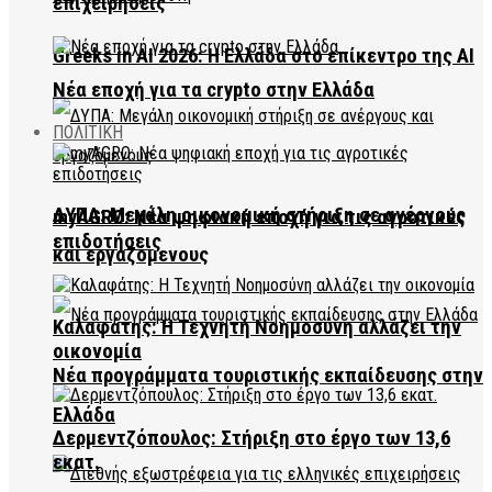
επιχειρήσεις
Greeks in AI 2026: Η Ελλάδα στο επίκεντρο της AI
Νέα εποχή για τα crypto στην Ελλάδα
ΠΟΛΙΤΙΚΗ
ΔΥΠΑ: Μεγάλη οικονομική στήριξη σε ανέργους
myAGRO: Νέα ψηφιακή εποχή για τις αγροτικές
επιδοτήσεις
και εργαζόμενους
Καλαφάτης: Η Τεχνητή Νοημοσύνη αλλάζει την
οικονομία
Νέα προγράμματα τουριστικής εκπαίδευσης στην
Ελλάδα
Δερμεντζόπουλος: Στήριξη στο έργο των 13,6
εκατ.