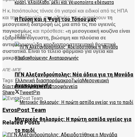
Η κ. Ιτσιόπουλος τόνισε ότι γιατροί και ειδικοί από τις ΗΠΑ
και την Αυστραλία, στις οδηγίες τους αναφέρουν
τη
Η Γεύση και η Ψυχή του Τόπου μας
μεσογειακή διατροφή ως μια από τις πιο υγιεινές
παγκοσμίως
και πρόσθεσε:
«η μεσογειακή κουζίνα είναι
HEALTH
εξαιρετικά εύγευστη, βιώσιμη και πλούσια σε
αντιφλεγμονώδη καρδιοπροστατευτικά θρεπτικά
συστατικά. Είναι το τέλειο φάρμακο για υγεία και
μακροζωία».
ΑΠΕ-ΜΠΕ
ΠΓΝ Αλεξανδρούπολης: Νέα άδεια για τη Μονάδα
Tags:
Ελληνική διασπορά
μακροζωία
Μεσογειακή
Αναπαραγωγής
δίαιτα
Μεσογειακή διατροφή
υγεία
Share
Tweet
Pin
EvrosPost Team
Μητρικός θηλασμός: Η πρώτη ασπίδα υγείας για
Related
Posts
το παιδί