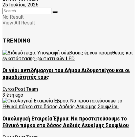
25 Ιουλίου, 2026
No Result
View All Result
TRENDING
Οι νέοι αντιδήμαρχοι του Δήμου Διδυμοτείχου και οι
αρμοδιότητές τους
EvrosPost Team
3 έτη ago
Οικολογική Εταιρεία Έβρου: Να προστατεύσουμε το
Εθνικό πάρκο στο δάσος Δαδιάς Λευκίμης Σουφλίου