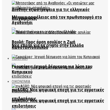
Διεθνής εξωστρέφεια για τις ελληνικές
Μήνυμα ασφάλειας από τον πρωθυπουργό στο
επιχειρήσεις
Αγαθονήσι
Βουλή: Προς άρση ασυλίας η Ζωή
Νέα εποχή για τα crypto στην Ελλάδα
Κωνσταντοπούλου
ΠΟΛΙΤΙΚΗ
Γκουτέρες: Ισχυρή δέσμευση για λύση του
Κυπριακού
ΟΙΚΟΝΟΜΙΑ
myAGRO: Νέα ψηφιακή εποχή για τις αγροτικές
επιδοτήσεις
myAGRO: Νέα ψηφιακή εποχή για τις αγροτικές
επιδοτήσεις