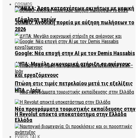
COSMOS
ΠΟΜΙΔΑ: Άρση κατασχέσεων ακινήτων με μερική
εξόφληση χρεών
JUMBO: Ανοδική πορεία με αύξηση πωλήσεων το
2026
Google: Νέα εποχή στην AI με τον Demis Hassabis
ΔΥΠΑ: Μεγάλη οικονομική στήριξη σε ανέργους
και εργαζόμενους
Πτώση στις τιμές πετρελαίου μετά τις εξελίξεις
ΗΠΑ – Ιράν
Νέα προγράμματα τουριστικής εκπαίδευσης στην
Η Revolut αποκτά υποκατάστημα στην Ελλάδα
Ελλάδα
EVROS TALK