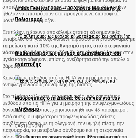
τρέφονται αποκλειστικά με αυτά τα φαγητά και τρόφιμα. Το
αποτέλεσμα ήταν ότι λάτρεψαν το φαγητό και μάλιστα δεν
Ardas Festival 2026 – 30 Χρόνια Μουσικής &
ήθελαν να επιστρέψουν στα προηγούμενα διατροφικά
Πολιτισμού
μοντέλα που εφάρμοζαν.
Επιπλέον, η έρευνα αποκάλυψε στατιστικά σημαντικές
μεταβολές στη γλυκοζυλιωμένη αιμοσφαιρίνη, ισοδύναμες
με
τη μείωση κατά 10% της θνησιμότητας από στεφανιαία
νόσο σε διαβήτη τύπου δύο
. Τα θετικά αποτελέσματα στην
Ο αθλητισμός ως μοχλός εξωστρέφειας και
υγεία καταγράφηκαν, επίσης, ανεξάρτητα από την απώλεια
ανάπτυξης
βάρους.
Καινοτόμος μέθοδος από τις ΗΠΑ για τη μέτρηση της
αντιφλεγμονώδους δυναμικής της δίαιτας
Στο πλαίσιο, άλλωστε, της εφαρμογής μιας καινοτόμου
Μαυρόγυπας στη Δαδιά: Θετικά νέα για τον
μεθόδου από τις ΗΠΑ για τη μέτρηση της αντιφλεγμονώδους
πληθυσμό
δυναμικής της δίαιτας, χρησιμοποιήθηκαν 45 παράμετροι.
Από αυτές, οι υψηλότεροι προφλεγμονώδεις δείκτες
συνδέονται θετικά με τη φλεγμονή, την υψηλή πίεση, την
GASTRONOMY
παχυσαρκία, το μεταβολικό σύνδρομο και τη στεφανιαία
νόσο.
Αντίθετα, η μεσογειακή δίαιτα έχει περισσότερα