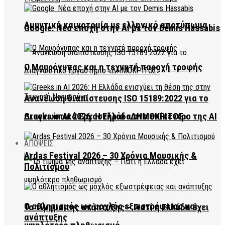
Αμυντική καινοτομία με ελληνικό αποτύπωμα
Google: Νέα εποχή στην AI με τον Demis Hassabis
Ο Μαυρόγυπας και η τεχνητή παροχή τροφής
Ανανέωση διαπίστευσης ISO 15189:2022 για το
Διαγνωστικό Εργαστήριο «ΔΗΜΟΚΡΙΤΟΣ»
Greeks in AI 2026: Η Ελλάδα στο επίκεντρο της AI
ΑΠΟΨΕΙΣ
Ardas Festival 2026 – 30 Χρόνια Μουσικής &
Πολιτισμού
Ο αθλητισμός ως μοχλός εξωστρέφειας και
Το τίμημα της ανάπτυξης – Γιατί η Ελλάδα έχει
ανάπτυξης