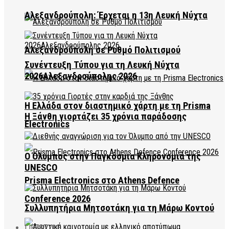
Αλεξανδρούπολη: Έρχεται η 13η Λευκή Νύχτα
Αλεξανδρούπολη σε Ρυθμό Πολιτισμού
Συνέντευξη Τύπου για τη Λευκή Νύχτα
2026Αλεξανδρούπολης 2026
Η Ελλάδα στον διαστημικό χάρτη με τη Prisma
Η Ξάνθη γιορτάζει 35 χρόνια παράδοσης
Electronics
Ο Όλυμπος στην Παγκόσμια Κληρονομιά της
UNESCO
Prisma Electronics στο Athens Defence
Conference 2026
Συλλυπητήρια Μητσοτάκη για τη Μάρω Κοντού
LIFESTYLE