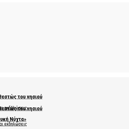
θεστώς του νησιού
θεστώς του νησιού
ευκή Νύχτα»