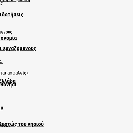
πιδοτήσεις
κονομία
αι εργαζόμενους
τ.
Ελλάδα
αθονήσι
ου
θεστώς του νησιού