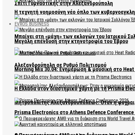
Σπίτι Γυμναστικής στην Αλεξανδρούπολη
Η τεχνητή νοημοσύνη νέο όπλο των κυβερνοεγκλ
EVROS BUSINESS
Μπαίνει στη «μάχη» των εκλογών του Ιατρικού Συ
Μεγάλη επένδυση στην κτηνοτροφία του Έβρου
Αλεξανδρούπολη σε Ρυθμό Πολιτισμού
Morning Mix 30.04: Ενημέρωση & μουσική στο Heat 
Η Ελλάδα στον διαστημικό χάρτη με τη Prisma Elec
Μητροπολίτης Αλεξανδρουπόλεως: Όταν η ψυχραιμ
Prisma Electronics στο Athens Defence Conference