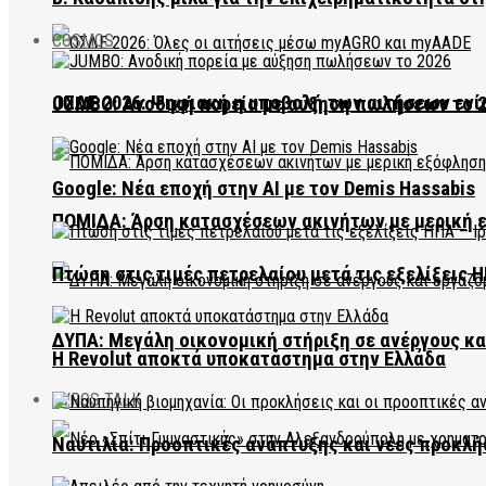
COSMOS
ΟΣΔΕ 2026: Ψηφιακή η υποβολή των αιτήσεων ενί
JUMBO: Ανοδική πορεία με αύξηση πωλήσεων το 
Google: Νέα εποχή στην AI με τον Demis Hassabis
ΠΟΜΙΔΑ: Άρση κατασχέσεων ακινήτων με μερική 
Πτώση στις τιμές πετρελαίου μετά τις εξελίξεις Η
ΔΥΠΑ: Μεγάλη οικονομική στήριξη σε ανέργους κ
Η Revolut αποκτά υποκατάστημα στην Ελλάδα
EVROS TALK
Ναυτιλία: Προοπτικές ανάπτυξης και νέες προκλή