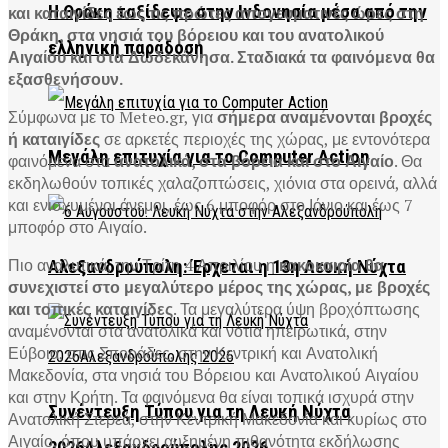
Η Θράκη ταξίδεψε στην Ινδονησία μέσα από την
και καταιγίδες έως τις πρώτες απογευματινές ώρες στη
Θράκη, στα νησιά του βόρειου και του ανατολικού
ελληνική παράδοση
Αιγαίου και στα Δωδεκάνησα. Σταδιακά τα φαινόμενα θα
εξασθενήσουν.
Σύμφωνα με το Meteo.gr, για
σήμερα αναμένονται βροχές
ή καταιγίδες
σε αρκετές περιοχές της χώρας, με εντονότερα
Μεγάλη επιτυχία για το Computer Action
φαινόμενα στα
ανατολικά, στα βόρεια και στο Αιγαίο
. Θα
εκδηλωθούν τοπικές χαλαζοπτώσεις, χιόνια στα ορεινά, αλλά
και ενισχυμένοι άνεμοι, έως 6 μποφόρ στο Ιόνιο και έως 7
μποφόρ στο Αιγαίο.
Πιο αναλυτικά, την Τρίτη 4 Απριλίου η
κακοκαιρία θα
Αλεξανδρούπολη: Έρχεται η 13η Λευκή Νύχτα
συνεχιστεί στο μεγαλύτερο μέρος της χώρας, με βροχές
και τοπικές καταιγίδες
. Τα μεγαλύτερα ύψη βροχόπτωσης
αναμένονται στα ανατολικά και νότια ηπειρωτικά, στην
Εύβοια, στις Σποράδες, στην Κεντρική και Ανατολική
Μακεδονία, στα νησιά του Βόρειου και Ανατολικού Αιγαίου
και στην Κρήτη. Τα φαινόμενα θα είναι τοπικά ισχυρά στην
Συνέντευξη Τύπου για τη Λευκή Νύχτα
Ανατολική Στερεά, στην Κεντρική Μακεδονία και κυρίως στο
Αιγαίο, όπου υπάρχει αυξημένη πιθανότητα εκδήλωσης