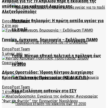
Αναβολή για τις 19 Απριλίου πήρε η εκδίκαση της
υπόθεσης του καθηγητή Λυκείου της
Αλεξανδρούπολης
Μητρικός θηλασμός: Η πρώτη ασπίδα υγείας για
EvrosPost Team
2 έτη ago
το παιδί
Γυναίκα, έμπνευση, δημιουργία – Εκδήλωση ΠΑΜΘ
EvrosPost Team
5 μήνες ago
Υγεία: Μόνιμη εθνική πολιτική η πρόληψη έως
το 2030
Δήμος Ορεστιάδας: Ίδρυση Κέντρου Διαχείρισης
Κρίσεων Πολιτικής Προστασίας (ΚΕ.ΔΙ.Κ.Π.Π.)
EvrosPost Team
Νέα αξιολόγηση ασθενών στο ΕΣΥ
1 έτος ago