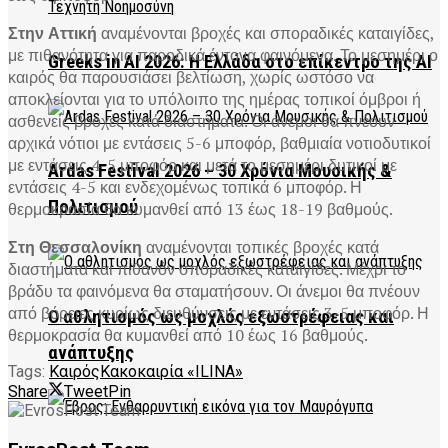
Στην Αττική
αναμένονται βροχές και σποραδικές καταιγίδες,
με πιθανότητα για παροδικά έντονα φαινόμενα. Το μεσημέρι ο
Greeks in AI 2026: Η Ελλάδα στο επίκεντρο της AI
καιρός θα παρουσιάσει βελτίωση, χωρίς ωστόσο να
αποκλείονται για το υπόλοιπο της ημέρας τοπικοί όμβροι ή
ασθενείς βροχές κατά διαστήματα. Οι άνεμοι θα πνέουν
αρχικά νότιοι με εντάσεις 5-6 μποφόρ, βαθμιαία νοτιοδυτικοί
με εντάσεις 4-5 μποφόρ και μετά το μεσημέρι δυτικοί με
Ardas Festival 2026 – 30 Χρόνια Μουσικής &
εντάσεις 4-5 και ενδεχομένως τοπικά 6 μποφόρ. Η
Πολιτισμού
θερμοκρασία θα κυμανθεί από 13 έως 18-19 βαθμούς.
Στη Θεσσαλονίκη
αναμένονται τοπικές βροχές κατά
διαστήματα και πιθανόν σποραδικές καταιγίδες. Μέχρι το
βράδυ τα φαινόμενα θα σταματήσουν. Οι άνεμοι θα πνέουν
από βόρειες κυρίως διευθύνσεις με εντάσεις 3-5 μποφόρ. Η
Ο αθλητισμός ως μοχλός εξωστρέφειας και
θερμοκρασία θα κυμανθεί από 10 έως 16 βαθμούς.
ανάπτυξης
Tags:
Καιρός
Κακοκαιρία «ILINA»
Share
Tweet
Pin