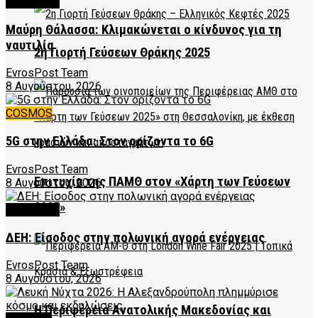
FEATURED
Μαύρη Θάλασσα: Κλιμακώνεται ο κίνδυνος για τη
ναυτιλία
2η Γιορτή Γεύσεων Θράκης 2025
EvrosPost Team
8 Αυγούστου, 2026
COSMOS
5G στην Ελλάδα: Στον ορίζοντα το 6G
EvrosPost Team
Επιτυχία της ΠΑΜΘ στον «Χάρτη των Γεύσεων
8 Αυγούστου, 2026
2025»
FEATURED
ΔΕΗ: Είσοδος στην πολωνική αγορά ενέργειας
EvrosPost Team
8 Αυγούστου, 2026
Η Περιφέρεια Ανατολικής Μακεδονίας και