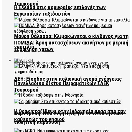
Τουρισμού
Η Ελλάδα στις κορυφαίες επιλογές των
Ευρωπαίων ταξιδιωτών
Μαύρη Θάλασσα: Κλιμακώνεται ο κίνδυνος για τη
ΠΟΜΙΔΑ: Άρση κατασχέσεων ακινήτων με μερική
ναυτιλία
εξόφληση χρεών
ΠΟΛΙΤΙΚΗ
ΔΕΗ: Είσοδος στην πολωνική αγορά ενέργειας
Πανελλαδικό δίκτυο Πειραματικών ΣΑΕΚ
Τουρισμού
Η Θράκη ταξίδεψε στην Ινδονησία μέσα από την
Σαμοθράκη: Νέα συζήτηση για το ιδιοκτησιακό
καθεστώς του νησιού
ελληνική παράδοση