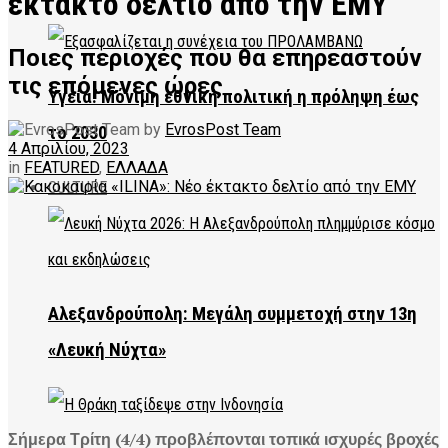
έκτακτο δελτίο από την ΕΜΥ
Ποιες περιοχές που θα επηρεαστούν
τις επόμενες ώρες
Υγεία: Μόνιμη εθνική πολιτική η πρόληψη έως
by
EvrosPost Team
το 2030
4 Απριλίου, 2023
in
FEATURED
,
ΕΛΛΑΔΑ
CULTURE
Αλεξανδρούπολη: Μεγάλη συμμετοχή στην 13η
«Λευκή Νύχτα»
Σήμερα Τρίτη (4/4) προβλέπονται τοπικά ισχυρές βροχές