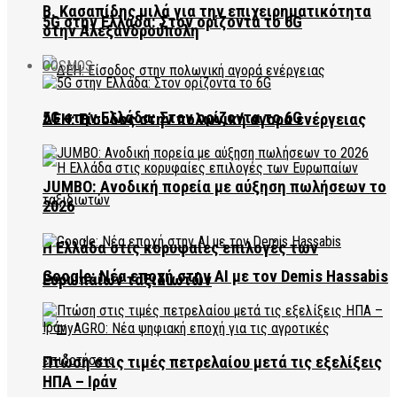
Β. Κασαπίδης μιλά για την επιχειρηματικότητα
5G στην Ελλάδα: Στον ορίζοντα το 6G
στην Αλεξανδρούπολη
COSMOS
5G στην Ελλάδα: Στον ορίζοντα το 6G
ΔΕΗ: Είσοδος στην πολωνική αγορά ενέργειας
JUMBO: Ανοδική πορεία με αύξηση πωλήσεων το
2026
Η Ελλάδα στις κορυφαίες επιλογές των
Google: Νέα εποχή στην AI με τον Demis Hassabis
Ευρωπαίων ταξιδιωτών
Πτώση στις τιμές πετρελαίου μετά τις εξελίξεις
ΗΠΑ – Ιράν