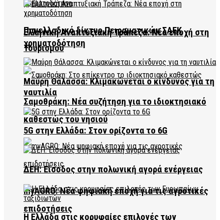
Πανελλαδικό δίκτυο Πειραματικών ΣΑΕΚ
Ελληνική Αναπτυξιακή Τράπεζα: Νέα εποχή στη
χρηματοδότηση
Τουρισμού
Μαύρη Θάλασσα: Κλιμακώνεται ο κίνδυνος για τη
ναυτιλία
Σαμοθράκη: Νέα συζήτηση για το ιδιοκτησιακό
καθεστώς του νησιού
5G στην Ελλάδα: Στον ορίζοντα το 6G
ΔΕΗ: Είσοδος στην πολωνική αγορά ενέργειας
myAGRO: Νέα ψηφιακή εποχή για τις αγροτικές
επιδοτήσεις
Η Ελλάδα στις κορυφαίες επιλογές των