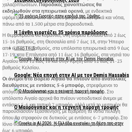
2026Αλεξανδρούπολης 2026
χαλαζοπτώσεων.
Παροδικές χιονοπτώσεις θα
εκδηλωθούν στα ηπειρωτικά ορεινά
, με ενδεικτικά
υψόμετρα πάνω από τα 1.800 μέτρα στα κεντρικά και νότια,
πάνω από τα 1.500 μέτρα στα βορειοδυτικά.
Η Ξάνθη γιορτάζει 35 χρόνια παράδοσης
Η θερμοκρασία θα κυμανθεί, στη Βόρεια Ελλάδα από 2 έως
15-16 βαθμούς, στη Θεσσαλία από 7 έως 18, στην Ήπειρο
από 6 έως 16 βαθμούς, στα υπόλοιπα ηπειρωτικά από 9 έως
LIFESTYLE
17-19, στα Επτάνησα από 11 έως 16 βαθμούς, στα νησιά του
Αιγαίου από 12 έως 18 και στην Κρήτη από 12 έως 21-23
βαθμούς Κελσίου.
Google: Νέα εποχή στην AI με τον Demis Hassabis
Οι άνεμοι στο Βόρειο Αιγαίο θα πνέουν από ανατολικές
διευθύνσεις με εντάσεις 5-6 μποφόρ,
στρεφόμενοι το
απόγευμα σε δυτικούς με εντάσεις έως 5 μποφόρ. Στο
υπόλοιπο Αιγαίο αρχικά θα πνέουν νοτιοδυτικοί άνεμοι με
εντάσεις 5-6 και τοπικά 7 μποφόρ, αλλά μετά το μεσημέρι θα
Ο Μαυρόγυπας και η τεχνητή παροχή τροφής
παρουσιάσουν εξασθένηση, με εξαίρεση τα νότια πελάγη
όπου θα στραφούν σε δυτικούς με εντάσεις 6-7 μποφόρ. Στο
Ιόνιο θα πνέουν βόρειοι-βορειοδυτικοί άνεμοι με εντάσεις
έως 6 μποφόρ.