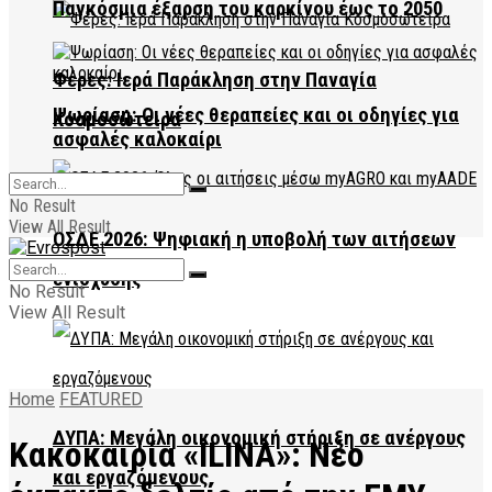
Παγκόσμια έξαρση του καρκίνου έως το 2050
Φέρες: Ιερά Παράκληση στην Παναγία
Ψωρίαση: Οι νέες θεραπείες και οι οδηγίες για
Κοσμοσώτειρα
ασφαλές καλοκαίρι
No Result
View All Result
ΟΣΔΕ 2026: Ψηφιακή η υποβολή των αιτήσεων
ενίσχυσης
No Result
View All Result
Home
FEATURED
ΔΥΠΑ: Μεγάλη οικονομική στήριξη σε ανέργους
Κακοκαιρία «ILINA»: Νέο
και εργαζόμενους