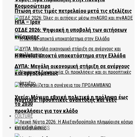
Κοσμοσώτειρα
Πτώση στις τιμές πετρελαίου μετά τις εξελίξεις
ΗΠΑ – Ιράν
ΟΣΔΕ 2026: Ψηφιακή η υποβολή των αιτήσεων
ενίσχυσης
Η Revolut αποκτά υποκατάστημα στην Ελλάδα
ΔΥΠΑ: Μεγάλη οικονομική στήριξη σε ανέργους
και εργαζόμενους
Υγεία: Μόνιμη εθνική πολιτική η πρόληψη έως
Ναυτιλία: Προοπτικές ανάπτυξης και νέες
το 2030
προκλήσεις για τον κλάδο
CULTURE
EVROS BUSINESS