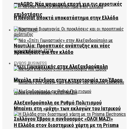
myAGRO: Νέα ψηφιακή εποχή για τις αγροτικές
επιδοτήσεις
Η Revolut αποκτά υποκατάστημα στην Ελλάδα
EVROS TALK
Ναυτιλία: Προοπτικές ανάπτυξης και νέες
προκλήσεις για τον κλάδο
EVROS BUSINESS
Σπίτι Γυμναστικής στην Αλεξανδρούπολη
Μεγάλη επένδυση στην κτηνοτροφία του Έβρου
Αλεξανδρούπολη σε Ρυθμό Πολιτισμού
Μπαίνει στη «μάχη» των εκλογών του Ιατρικού
Συλλόγου Έβρου ο συνδυασμός «ΟΛΟΙ ΜΑΖΙ»
Η Ελλάδα στον διαστημικό χάρτη με τη Prisma