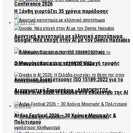
Conference 2026
Η Ξάνθη γιορτάζει 35 χρόνια παράδοσης
LIFESTYLE
Αμυντική καινοτομία με ελληνικό αποτύπωμα
Google: Νέα εποχή στην AI με τον Demis Hassabis
Ο Μαυρόγυπας και η τεχνητή παροχή τροφής
Ανανέωση διαπίστευσης ISO 15189:2022 για το
Διαγνωστικό Εργαστήριο «ΔΗΜΟΚΡΙΤΟΣ»
Greeks in AI 2026: Η Ελλάδα στο επίκεντρο της AI
ΑΠΟΨΕΙΣ
Ardas Festival 2026 – 30 Χρόνια Μουσικής &
Πολιτισμού