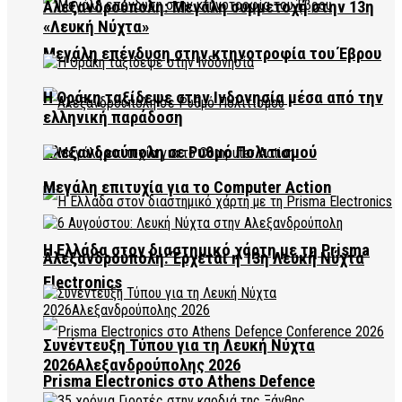
Αλεξανδρούπολη: Μεγάλη συμμετοχή στην 13η
«Λευκή Νύχτα»
Μεγάλη επένδυση στην κτηνοτροφία του Έβρου
Η Θράκη ταξίδεψε στην Ινδονησία μέσα από την
ελληνική παράδοση
Αλεξανδρούπολη σε Ρυθμό Πολιτισμού
Μεγάλη επιτυχία για το Computer Action
Η Ελλάδα στον διαστημικό χάρτη με τη Prisma
Αλεξανδρούπολη: Έρχεται η 13η Λευκή Νύχτα
Electronics
Συνέντευξη Τύπου για τη Λευκή Νύχτα
2026Αλεξανδρούπολης 2026
Prisma Electronics στο Athens Defence