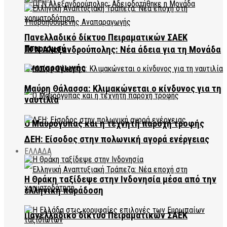
Πανελλαδικό δίκτυο Πειραματικών ΣΑΕΚ
Τουρισμού
ΠΓΝ Αλεξανδρούπολης: Νέα άδεια για τη Μονάδα
Αναπαραγωγής
Μαύρη Θάλασσα: Κλιμακώνεται ο κίνδυνος για τη
ναυτιλία
Ο Μαυρόγυπας και η τεχνητή παροχή τροφής
ΔΕΗ: Είσοδος στην πολωνική αγορά ενέργειας
ΕΛΛΑΔΑ
Η Θράκη ταξίδεψε στην Ινδονησία μέσα από την
ελληνική παράδοση
Πανελλαδικό δίκτυο Πειραματικών ΣΑΕΚ