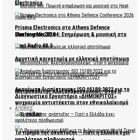
Electronics
Prisma Electronics στο Athens Defence
Conference 2026
Morning Mix 30.04: Ενημέρωση & μουσική στο
Heat Radio 88.3
Αμυντική καινοτομία με ελληνικό αποτύπωμα
Ανανέωση διαπίστευσης ISO 15189:2022 για το
Μητροπολίτης Αλεξανδρουπόλεως: Όταν η
Διαγνωστικό Εργαστήριο «ΔΗΜΟΚΡΙΤΟΣ»
ψυχραιμία αντιστέκεται στον εθνικολαϊκισμό
ΑΠΟΨΕΙΣ
του φόβου
Το τίμημα της ανάπτυξης – Γιατί η Ελλάδα έχει
υψηλότερο πληθωρισμό