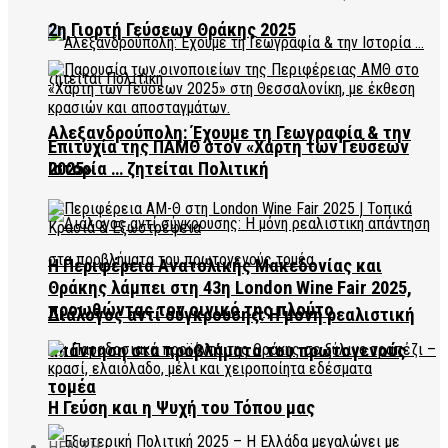
2η Γιορτή Γεύσεων Θράκης 2025
Αλεξανδρούπολη: Έχουμε τη Γεωγραφία & την
Επιτυχία της ΠΑΜΘ στον «Χάρτη των Γεύσεων
2025»
Ιστορία … ζητείται Πολιτική
Η Περιφέρεια Ανατολικής Μακεδονίας και
Θράκης λάμπει στη 43η London Wine Fair 2025,
προωθώντας τον οινικό της πλούτο
Διάλογος αντί σύγκρουσης: Η μόνη ρεαλιστική
απάντηση στα προβλήματα του πρωτογενούς
τομέα
Η Γεύση και η Ψυχή του Τόπου μας
HEALTH