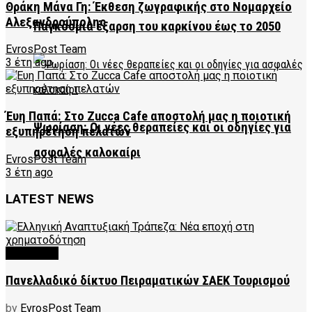
Θράκη Μάνα Γη: Έκθεση ζωγραφικής στο Νομαρχείο
Αλεξανδρούπολης
Παγκόσμια έξαρση του καρκίνου έως το 2050
EvrosPost Team
3 έτη ago
Έυη Παπά: Στο Zucca Cafe αποστολή μας η ποιοτική
Ψωρίαση: Οι νέες θεραπείες και οι οδηγίες για
εξυπηρέτηση πελατών
ασφαλές καλοκαίρι
EvrosPost Team
3 έτη ago
LATEST NEWS
FEATURED
Πανελλαδικό δίκτυο Πειραματικών ΣΑΕΚ Τουρισμού
by
EvrosPost Team