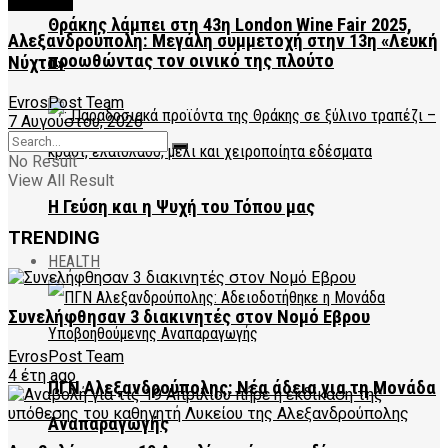
CULTURE
Θράκης λάμπει στη 43η London Wine Fair 2025,
Αλεξανδρούπολη: Μεγάλη συμμετοχή στην 13η «Λευκή
προωθώντας τον οινικό της πλούτο
Νύχτα»
EvrosPost Team
7 Αυγούστου, 2026
No Result
View All Result
Η Γεύση και η Ψυχή του Τόπου μας
TRENDING
HEALTH
Συνελήφθησαν 3 διακινητές στον Nομό Εβρου
EvrosPost Team
4 έτη ago
ΠΓΝ Αλεξανδρούπολης: Νέα άδεια για τη Μονάδα
Αναπαραγωγής