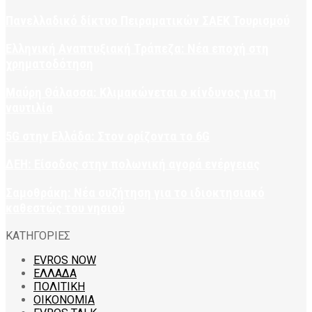
Πανελλαδικό δίκτυο Πειραματικών ΣΑΕΚ Τουρισμού
Ελληνική Αναπτυξιακή Τράπεζα: Νέα εποχή στη
χρηματοδότηση
Μαύρη Θάλασσα: Κλιμακώνεται ο κίνδυνος για τη
ναυτιλία
5G στην Ελλάδα: Στον ορίζοντα το 6G
ΔΕΗ: Είσοδος στην πολωνική αγορά ενέργειας
Σαμοθράκη: Νέα συζήτηση για το ιδιοκτησιακό
καθεστώς του νησιού
ΚΑΤΗΓΟΡΙΕΣ
EVROS NOW
ΕΛΛΑΔΑ
ΠΟΛΙΤΙΚΗ
ΟΙΚΟΝΟΜΙΑ