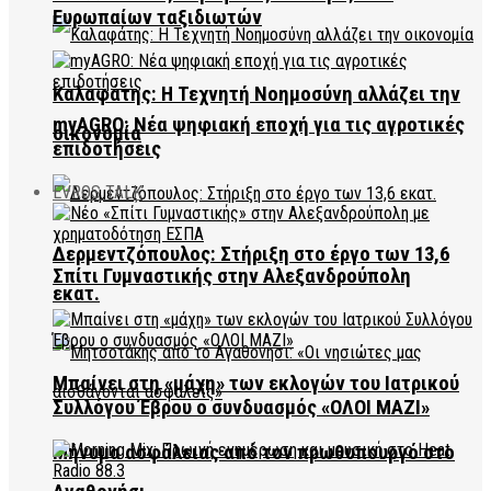
Ευρωπαίων ταξιδιωτών
Καλαφάτης: Η Τεχνητή Νοημοσύνη αλλάζει την
myAGRO: Νέα ψηφιακή εποχή για τις αγροτικές
οικονομία
επιδοτήσεις
EVROS TALK
Δερμεντζόπουλος: Στήριξη στο έργο των 13,6
Σπίτι Γυμναστικής στην Αλεξανδρούπολη
εκατ.
Μπαίνει στη «μάχη» των εκλογών του Ιατρικού
Συλλόγου Έβρου ο συνδυασμός «ΟΛΟΙ ΜΑΖΙ»
Μήνυμα ασφάλειας από τον πρωθυπουργό στο