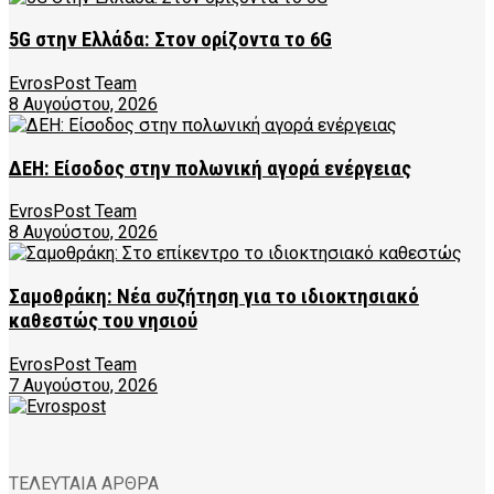
5G στην Ελλάδα: Στον ορίζοντα το 6G
EvrosPost Team
8 Αυγούστου, 2026
ΔΕΗ: Είσοδος στην πολωνική αγορά ενέργειας
EvrosPost Team
8 Αυγούστου, 2026
Σαμοθράκη: Νέα συζήτηση για το ιδιοκτησιακό
καθεστώς του νησιού
EvrosPost Team
7 Αυγούστου, 2026
ΤΕΛΕΥΤΑΙΑ ΑΡΘΡΑ