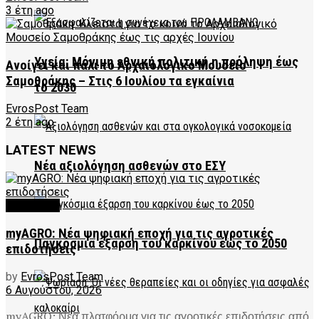
3 έτη ago
Υγεία: Μόνιμη εθνική πολιτική η πρόληψη έως
Ανοίγει και πάλι το Αρχαιολογικό Μουσείο
Σαμοθράκης – Στις 6 Ιουλίου τα εγκαίνια
το 2030
EvrosPost Team
2 έτη ago
LATEST NEWS
Νέα αξιολόγηση ασθενών στο ΕΣΥ
FEATURED
myAGRO: Νέα ψηφιακή εποχή για τις αγροτικές
Παγκόσμια έξαρση του καρκίνου έως το 2050
επιδοτήσεις
by
EvrosPost Team
6 Αυγούστου, 2026
myAGRO: Νέα πλατφόρμα για τις αγροτικές επιδοτήσεις από