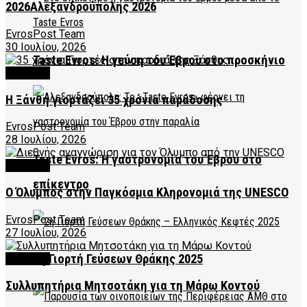
2026Αλεξανδρούπολης 2026
EvrosPost Team
30 Ιουλίου, 2026
Taste Evros: Η γεύση του Έβρου στο προσκήνιο
CULTURE
Η Ξάνθη γιορτάζει 35 χρόνια παράδοσης
EvrosPost Team
28 Ιουλίου, 2026
Taste Evros: Η γαστρονομία του Έβρου στο
CULTURE
επίκεντρο
Ο Όλυμπος στην Παγκόσμια Κληρονομιά της UNESCO
EvrosPost Team
27 Ιουλίου, 2026
2η Γιορτή Γεύσεων Θράκης 2025
CULTURE
Συλλυπητήρια Μητσοτάκη για τη Μάρω Κοντού