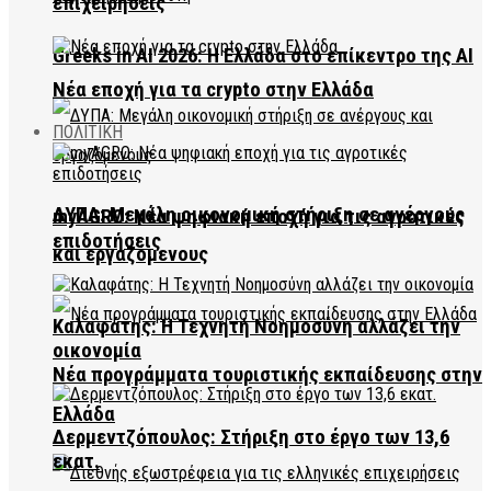
επιχειρήσεις
Greeks in AI 2026: Η Ελλάδα στο επίκεντρο της AI
Νέα εποχή για τα crypto στην Ελλάδα
ΠΟΛΙΤΙΚΗ
ΔΥΠΑ: Μεγάλη οικονομική στήριξη σε ανέργους
myAGRO: Νέα ψηφιακή εποχή για τις αγροτικές
επιδοτήσεις
και εργαζόμενους
Καλαφάτης: Η Τεχνητή Νοημοσύνη αλλάζει την
οικονομία
Νέα προγράμματα τουριστικής εκπαίδευσης στην
Ελλάδα
Δερμεντζόπουλος: Στήριξη στο έργο των 13,6
εκατ.