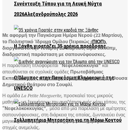
Συνέντευξη Τύπου για τη Λευκή Νύχτα
2026Αλεξανδρούπολης 2026
Με αφορμή την Παγκόσμια Ημέρα Νερού (22 Μαρτίου),
το Πολιτιστικό Ίδρυμα Ομίλου Πειραιώς (
ΠΙΟΠ)
,
Η Ξάνθη γιορτάζει 35 χρόνια παράδοσης
διοργανωνει την Τετάρτη 22 Μαρτίου, ώρα 10:00πμ,
διαδραστική παράσταση με σαπουνόφουσκες.
Η παράσταση τιτλοφορείται
“Νεφελοκοκκυγία”
και
απευθύνεται σε σχολικές ομάδες
Πρωτοβάθμιας
Ο Όλυμπος στην Παγκόσμια Κληρονομιά της
Εκπαίδευσης
. Η παράσταση θα
λάβει χώρα στην Αίθουσα
Δημοτικού Θεάτρου στο Σουφλί.
UNESCO
Η ομάδα
La Petite Marguerite,
προσκαλεί τους μικρούς
μαθητές, νσ ξεκινήσουν την αναζήτηση ενός νέου τόπου, της
“Νεφελοκοκκυγίας”
, μέσα από μία παρέλαση με αμέτρητες
σαπουνόφουσκες, στη διάρκεια της οποίας, ζωντανεύει ένας
Συλλυπητήρια Μητσοτάκη για τη Μάρω Κοντού
μαγικός, αιωρούμενος κόσμος, με πολλά χαμόγελα και
στιγμές ανεμελιάς.