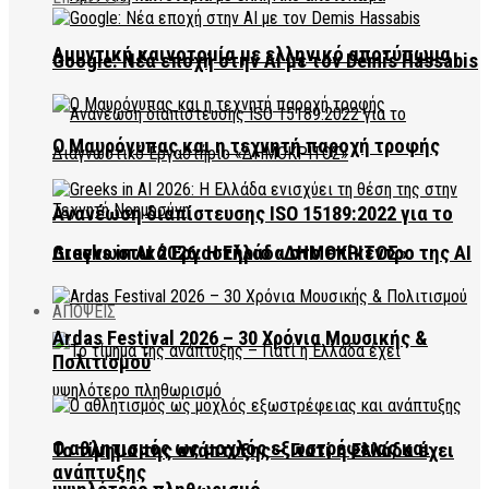
Αμυντική καινοτομία με ελληνικό αποτύπωμα
Google: Νέα εποχή στην AI με τον Demis Hassabis
Ο Μαυρόγυπας και η τεχνητή παροχή τροφής
Ανανέωση διαπίστευσης ISO 15189:2022 για το
Διαγνωστικό Εργαστήριο «ΔΗΜΟΚΡΙΤΟΣ»
Greeks in AI 2026: Η Ελλάδα στο επίκεντρο της AI
ΑΠΟΨΕΙΣ
Ardas Festival 2026 – 30 Χρόνια Μουσικής &
Πολιτισμού
Ο αθλητισμός ως μοχλός εξωστρέφειας και
Το τίμημα της ανάπτυξης – Γιατί η Ελλάδα έχει
ανάπτυξης