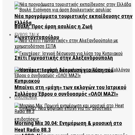
Νέα προγράμματα τουριστικής εκπαίδευσης στην
Ελλάδα
Βουλή: Προς άρση ασυλίας η Ζωή
EVROS TALK
Κωνσταντοπούλου
Σπίτι Γυμναστικής στην Αλεξανδρούπολη
Γκουτέρες: Ισχυρή δέσμευση για λύση του
Κυπριακού
Μπαίνει στη «μάχη» των εκλογών του Ιατρικού
Συλλόγου Έβρου ο συνδυασμός «ΟΛΟΙ ΜΑΖΙ»
ΟΙΚΟΝΟΜΙΑ
Morning Mix 30.04: Ενημέρωση & μουσική στο
Heat Radio 88.3