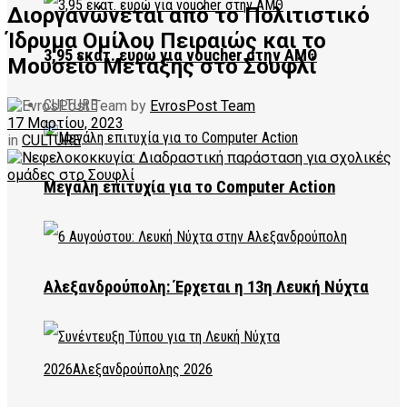
Διοργανώνεται από το Πολιτιστικό
Ίδρυμα Ομίλου Πειραιώς και το
3,95 εκατ. ευρώ για voucher στην ΑΜΘ
Μουσείο Μετάξης στο Σουφλί
CULTURE
by
EvrosPost Team
17 Μαρτίου, 2023
in
CULTURE
Μεγάλη επιτυχία για το Computer Action
Αλεξανδρούπολη: Έρχεται η 13η Λευκή Νύχτα