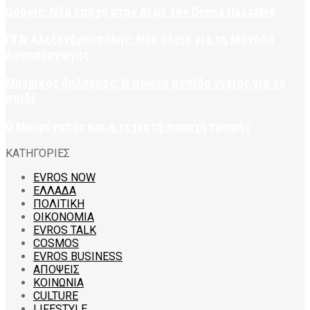
Google: Νέα εποχή στην AI με τον Demis Hassabis
ΠΓΝ Αλεξανδρούπολης: Νέα άδεια για τη Μονάδα
Αναπαραγωγής
Μητρικός θηλασμός: Η πρώτη ασπίδα υγείας για το
παιδί
Ο Μαυρόγυπας και η τεχνητή παροχή τροφής
ΚΑΤΗΓΟΡΙΕΣ
EVROS NOW
ΕΛΛΑΔΑ
ΠΟΛΙΤΙΚΗ
ΟΙΚΟΝΟΜΙΑ
EVROS TALK
COSMOS
EVROS BUSINESS
ΑΠΟΨΕΙΣ
ΚΟΙΝΩΝΙΑ
CULTURE
LIFESTYLE