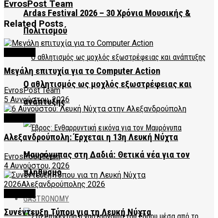
EvrosPost Team
Ardas Festival 2026 – 30 Χρόνια Μουσικής &
Related
Posts
Πολιτισμού
CULTURE
Μεγάλη επιτυχία για το Computer Action
Ο αθλητισμός ως μοχλός εξωστρέφειας και
EvrosPost Team
5 Αυγούστου, 2026
ανάπτυξης
CULTURE
Αλεξανδρούπολη: Έρχεται η 13η Λευκή Νύχτα
Μαυρόγυπας στη Δαδιά: Θετικά νέα για τον
EvrosPost Team
4 Αυγούστου, 2026
πληθυσμό
CULTURE
GASTRONOMY
Συνέντευξη Τύπου για τη Λευκή Νύχτα