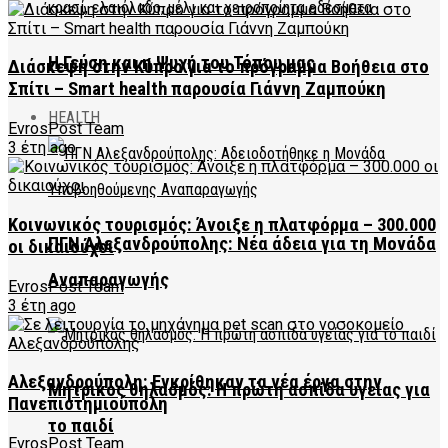
Η Γεύση και η Ψυχή του Τόπου μας
Διάσκεψη στην Κύπρο για το πρόγραμμα Βοήθεια στο
Σπίτι – Smart health παρουσία Γιάννη Ζαμπούκη
HEALTH
EvrosPost Team
3 έτη ago
Κοινωνικός τουρισμός: Άνοιξε η πλατφόρμα – 300.000
ΠΓΝ Αλεξανδρούπολης: Νέα άδεια για τη Μονάδα
οι δικαιούχοι
Αναπαραγωγής
EvrosPost Team
3 έτη ago
Αλεξανδρούπολη: Εγκρίθηκαν τα νέα έργα στην
Μητρικός θηλασμός: Η πρώτη ασπίδα υγείας για
Πανεπιστημιούπολη
το παιδί
EvrosPost Team