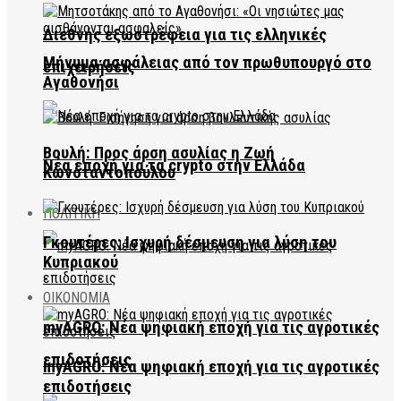
Διεθνής εξωστρέφεια για τις ελληνικές
Μήνυμα ασφάλειας από τον πρωθυπουργό στο
επιχειρήσεις
Αγαθονήσι
Βουλή: Προς άρση ασυλίας η Ζωή
Νέα εποχή για τα crypto στην Ελλάδα
Κωνσταντοπούλου
ΠΟΛΙΤΙΚΗ
Γκουτέρες: Ισχυρή δέσμευση για λύση του
Κυπριακού
ΟΙΚΟΝΟΜΙΑ
myAGRO: Νέα ψηφιακή εποχή για τις αγροτικές
επιδοτήσεις
myAGRO: Νέα ψηφιακή εποχή για τις αγροτικές
επιδοτήσεις