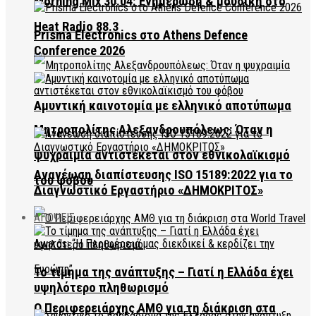
Morning Mix 30.04: Ενημέρωση & μουσική στο
Heat Radio 88.3
Prisma Electronics στο Athens Defence
Conference 2026
Αμυντική καινοτομία με ελληνικό αποτύπωμα
Μητροπολίτης Αλεξανδρουπόλεως: Όταν η
ψυχραιμία αντιστέκεται στον εθνικολαϊκισμό
Ανανέωση διαπίστευσης ISO 15189:2022 για το
του φόβου
Διαγνωστικό Εργαστήριο «ΔΗΜΟΚΡΙΤΟΣ»
ΑΠΟΨΕΙΣ
Το τίμημα της ανάπτυξης – Γιατί η Ελλάδα έχει
υψηλότερο πληθωρισμό
Ο Περιφερειάρχης ΑΜΘ για τη διάκριση στα