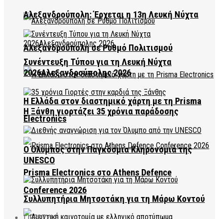
Αλεξανδρούπολη: Έρχεται η 13η Λευκή Νύχτα
Αλεξανδρούπολη σε Ρυθμό Πολιτισμού
Συνέντευξη Τύπου για τη Λευκή Νύχτα
2026Αλεξανδρούπολης 2026
Η Ελλάδα στον διαστημικό χάρτη με τη Prisma
Η Ξάνθη γιορτάζει 35 χρόνια παράδοσης
Electronics
Ο Όλυμπος στην Παγκόσμια Κληρονομιά της
UNESCO
Prisma Electronics στο Athens Defence
Conference 2026
Συλλυπητήρια Μητσοτάκη για τη Μάρω Κοντού
LIFESTYLE