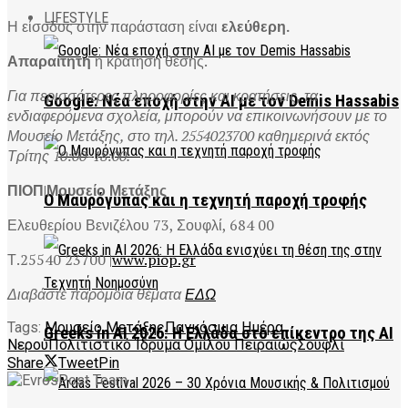
LIFESTYLE
Η είσοδος στην παράσταση είναι
ελεύθερη.
Απαραίτητη
η κράτηση θέσης.
Για περισσότερες πληροφορίες και κρατήσεις, τα
Google: Νέα εποχή στην AI με τον Demis Hassabis
ενδιαφερόμενα σχολεία, μπορούν να επικοινωνήσουν με το
Μουσείο Μετάξης, στο τηλ. 2554023700 καθημερινά εκτός
Τρίτης 10:00-18:00.
ΠΙΟΠ|Μουσείο Μετάξης
Ο Μαυρόγυπας και η τεχνητή παροχή τροφής
Ελευθερίου Βενιζέλου 73, Σουφλί, 684 00
Τ.25540 23700 |
www.piop.gr
Διαβάστε παρόμοια θέματα
ΕΔΩ
Tags:
Μουσείο Μετάξης
Παγκόσμια Ημέρα
Greeks in AI 2026: Η Ελλάδα στο επίκεντρο της AI
Νερού
Πολιτιστικό Ίδρυμα Ομίλου Πειραιώς
Σουφλί
Share
Tweet
Pin