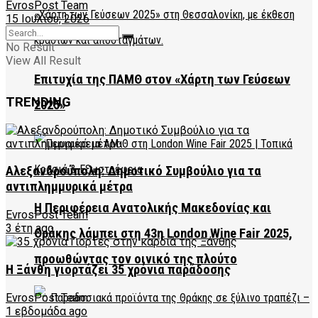
EvrosPost Team
15 Ιουλίου, 2026
No Result
View All Result
Επιτυχία της ΠΑΜΘ στον «Χάρτη των Γεύσεων
TRENDING
2025»
Αλεξανδρούπολη: Δημοτικό Συμβούλιο για τα
αντιπλημμυρικά μέτρα
Η Περιφέρεια Ανατολικής Μακεδονίας και
EvrosPost Team
3 έτη ago
Θράκης λάμπει στη 43η London Wine Fair 2025,
προωθώντας τον οινικό της πλούτο
Η Ξάνθη γιορτάζει 35 χρόνια παράδοσης
EvrosPost Team
1 εβδομάδα ago