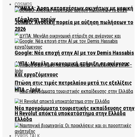
COSMOS
ΠΟΜΙΔΑ: Άρση κατασχέσεων ακινήτων με μερική
εξόφληση χρεών
JUMBO: Ανοδική πορεία με αύξηση πωλήσεων το
2026
Google: Νέα εποχή στην AI με τον Demis Hassabis
ΔΥΠΑ: Μεγάλη οικονομική στήριξη σε ανέργους
και εργαζόμενους
Πτώση στις τιμές πετρελαίου μετά τις εξελίξεις
ΗΠΑ – Ιράν
Νέα προγράμματα τουριστικής εκπαίδευσης στην
Η Revolut αποκτά υποκατάστημα στην Ελλάδα
Ελλάδα
EVROS TALK