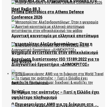
Morning Mix 30.04: Ενημέρωση & μουσική στο
Heat Radio 88.3
Prisma Electronics στο Athens Defence
Conference 2026
Αμυντική καινοτομία με ελληνικό αποτύπωμα
Μητροπολίτης Αλεξανδρουπόλεως: Όταν η
ψυχραιμία αντιστέκεται στον εθνικολαϊκισμό
Ανανέωση διαπίστευσης ISO 15189:2022 για το
του φόβου
Διαγνωστικό Εργαστήριο «ΔΗΜΟΚΡΙΤΟΣ»
ΑΠΟΨΕΙΣ
Το τίμημα της ανάπτυξης – Γιατί η Ελλάδα έχει
υψηλότερο πληθωρισμό
Ο Περιφερειάρχης ΑΜΘ για τη διάκριση στα