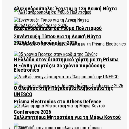
Αλεξανδρούπολη: Έρχεται η 13η Λευκή Νύχτα
Αλεξανδρούπολη σε Ρυθμό Πολιτισμού
Συνέντευξη Τύπου για τη Λευκή Νύχτα
2026Αλεξανδρούπολης 2026
Η Ελλάδα στον διαστημικό χάρτη με τη Prisma
Η Ξάνθη γιορτάζει 35 χρόνια παράδοσης
Electronics
Ο Όλυμπος στην Παγκόσμια Κληρονομιά της
UNESCO
Prisma Electronics στο Athens Defence
Conference 2026
Συλλυπητήρια Μητσοτάκη για τη Μάρω Κοντού
LIFESTYLE