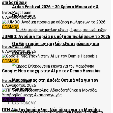
επιδοτήσεις
Ardas Festival 2026 – 30 Χρόνια Μουσικής &
EvrosPost Team
Πολιτισμού
6 Αυγούστου, 2026
COSMOS
JUMBO: Ανοδική πορεία με αύξηση πωλήσεων το 2026
Ο αθλητισμός ως μοχλός εξωστρέφειας και
EvrosPost Team
6 Αυγούστου, 2026
ανάπτυξης
COSMOS
Google: Νέα εποχή στην AI με τον Demis Hassabis
Μαυρόγυπας στη Δαδιά: Θετικά νέα για τον
EvrosPost Team
6 Αυγούστου, 2026
πληθυσμό
EVROS NOW
GASTRONOMY
ΠΓΝ Αλεξανδρούπολης: Νέα άδεια για τη Μονάδα