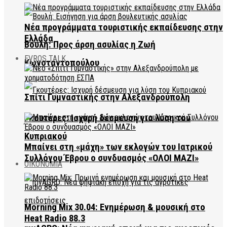
Νέα προγράμματα τουριστικής εκπαίδευσης στην
Ελλάδα
Βουλή: Προς άρση ασυλίας η Ζωή
EVROS TALK
Κωνσταντοπούλου
Σπίτι Γυμναστικής στην Αλεξανδρούπολη
Γκουτέρες: Ισχυρή δέσμευση για λύση του
Κυπριακού
Μπαίνει στη «μάχη» των εκλογών του Ιατρικού
Συλλόγου Έβρου ο συνδυασμός «ΟΛΟΙ ΜΑΖΙ»
ΟΙΚΟΝΟΜΙΑ
Morning Mix 30.04: Ενημέρωση & μουσική στο
Heat Radio 88.3