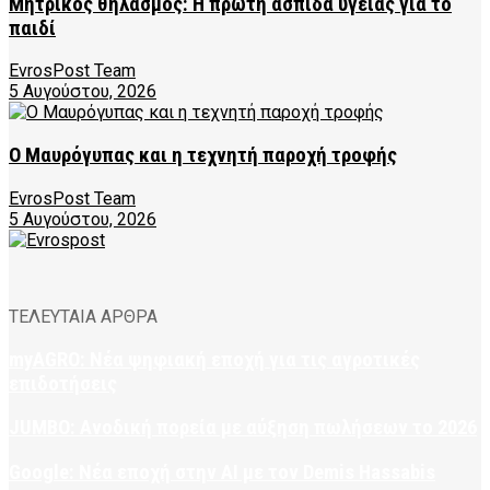
Μητρικός θηλασμός: Η πρώτη ασπίδα υγείας για το
παιδί
EvrosPost Team
5 Αυγούστου, 2026
Ο Μαυρόγυπας και η τεχνητή παροχή τροφής
EvrosPost Team
5 Αυγούστου, 2026
ΤΕΛΕΥΤΑΙΑ ΑΡΘΡΑ
myAGRO: Νέα ψηφιακή εποχή για τις αγροτικές
επιδοτήσεις
JUMBO: Ανοδική πορεία με αύξηση πωλήσεων το 2026
Google: Νέα εποχή στην AI με τον Demis Hassabis