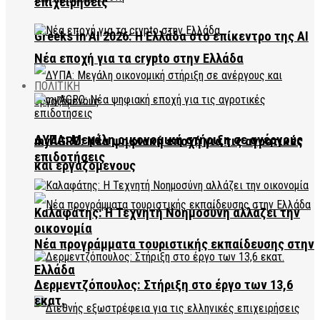
επιχειρήσεις
Greeks in AI 2026: Η Ελλάδα στο επίκεντρο της AI
Νέα εποχή για τα crypto στην Ελλάδα
ΠΟΛΙΤΙΚΗ
ΔΥΠΑ: Μεγάλη οικονομική στήριξη σε ανέργους
myAGRO: Νέα ψηφιακή εποχή για τις αγροτικές
επιδοτήσεις
και εργαζόμενους
Καλαφάτης: Η Τεχνητή Νοημοσύνη αλλάζει την
οικονομία
Νέα προγράμματα τουριστικής εκπαίδευσης στην
Ελλάδα
Δερμεντζόπουλος: Στήριξη στο έργο των 13,6
εκατ.