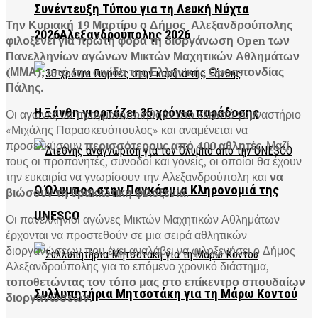
Συνέντευξη Τύπου για τη Λευκή Νύχτα
Την Κυριακή 19 Μαρτίου ο Δήμος Αλεξανδρούπολης
2026Αλεξανδρούπολης 2026
φιλοξενεί για πρώτη φορά τη διοργάνωση Open των
Πανελληνίων αγώνων Μικτών Μαχητικών Αθλημάτων
(ΜΜΑ), υπό την αιγίδα της Ελληνικής Ομοσπονδίας
Πάλης.
Η Ξάνθη γιορτάζει 35 χρόνια παράδοσης
Οι αγώνες θα πραγματοποιηθούν στο κλειστό γυμναστήριο
«Μιχάλης Παρασκευόπουλος» και αναμένεται να
προσελκύσουν
περισσότερους από 400 αθλητές
. Μαζί
τους οι προπονητές, συνοδοί και γονείς, οι οποίοι θα έχουν
την ευκαιρία να γνωρίσουν την Αλεξανδρούπολη και
να
Ο Όλυμπος στην Παγκόσμια Κληρονομιά της
βιώσουν τη θρακιώτικη φιλοξενία
.
UNESCO
Οι πανελλήνιοι αγώνες Μικτών Μαχητικών Αθλημάτων
έρχονται να προστεθούν σε μια σειρά αθλητικών
διοργανώσεων που έχει αναλάβει να φιλοξενήσει ο Δήμος
Αλεξανδρούπολης για το επόμενο χρονικό διάστημα,
τοποθετώντας τον τόπο μας στο επίκεντρο σπουδαίων
Συλλυπητήρια Μητσοτάκη για τη Μάρω Κοντού
διοργανώσεων.