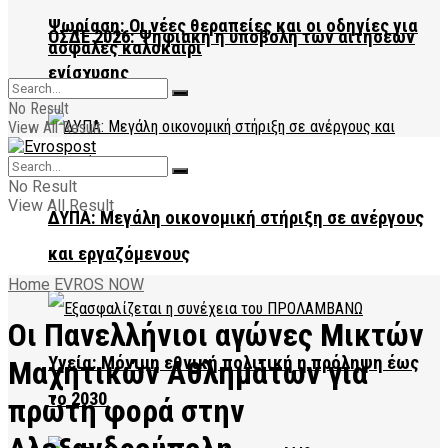
Ψωρίαση: Οι νέες θεραπείες και οι οδηγίες για
ΟΣΔΕ 2026: Ψηφιακή η υποβολή των αιτήσεων
ασφαλές καλοκαίρι
ενίσχυσης
No Result
View All Result
No Result
View All Result
ΔΥΠΑ: Μεγάλη οικονομική στήριξη σε ανέργους
και εργαζόμενους
Home
EVROS NOW
Οι Πανελλήνιοι αγώνες Μικτών
Υγεία: Μόνιμη εθνική πολιτική η πρόληψη έως
Μαχητικών Αθλημάτων για
το 2030
πρώτη φορά στην