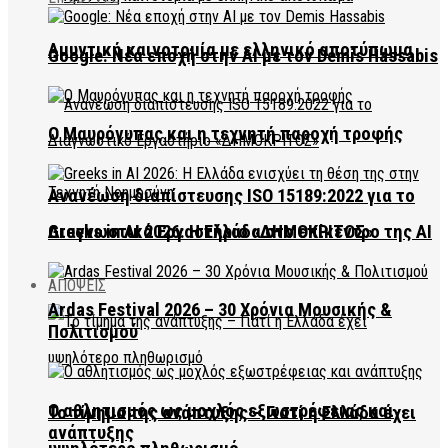
Αμυντική καινοτομία με ελληνικό αποτύπωμα
Google: Νέα εποχή στην AI με τον Demis Hassabis
Ο Μαυρόγυπας και η τεχνητή παροχή τροφής
Ανανέωση διαπίστευσης ISO 15189:2022 για το
Διαγνωστικό Εργαστήριο «ΔΗΜΟΚΡΙΤΟΣ»
Greeks in AI 2026: Η Ελλάδα στο επίκεντρο της AI
ΑΠΟΨΕΙΣ
Ardas Festival 2026 – 30 Χρόνια Μουσικής &
Πολιτισμού
Ο αθλητισμός ως μοχλός εξωστρέφειας και
Το τίμημα της ανάπτυξης – Γιατί η Ελλάδα έχει
ανάπτυξης