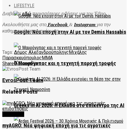
LIFESTYLE
Διαβάστε
εδώ
περισσότερες ειδήσεις για τον Έβρο
Ακολουθήστε μας στο
Facebook
&
Instagram
για την
καθημερινή σας ενημέρωση
Google: Νέα εποχή στην AI με τον Demis Hassabis
Tags:
Δήμος Αλεξανδρούποληγς
Μιχάλης
Παρασκευόπουλος
ΜΜΑ
Ο Μαυρόγυπας και η τεχνητή παροχή τροφής
Share
Tweet
Pin
EvrosPost Team
Related
Posts
Greeks in AI 2026: Η Ελλάδα στο επίκεντρο της AI
FEATURED
myAGRO: Νέα ψηφιακή εποχή για τις αγροτικές