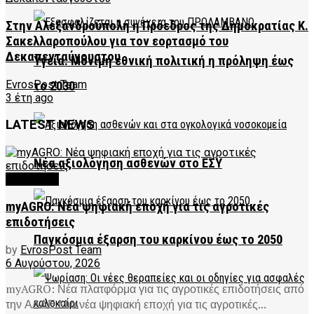
Στην Αλεξανδρούπολη η Πρόεδρος της Δημοκρατίας Κ.
Σακελλαροπούλου για τον εορτασμό του
Δεκαπενταύγουστου
Υγεία: Μόνιμη εθνική πολιτική η πρόληψη έως
EvrosPost Team
το 2030
3 έτη ago
LATEST NEWS
Νέα αξιολόγηση ασθενών στο ΕΣΥ
FEATURED
myAGRO: Νέα ψηφιακή εποχή για τις αγροτικές
επιδοτήσεις
Παγκόσμια έξαρση του καρκίνου έως το 2050
by
EvrosPost Team
6 Αυγούστου, 2026
myAGRO: Νέα πλατφόρμα για τις αγροτικές επιδοτήσεις από
την ΑΑΔΕ Μια νέα ψηφιακή εποχή για τις αγροτικές...