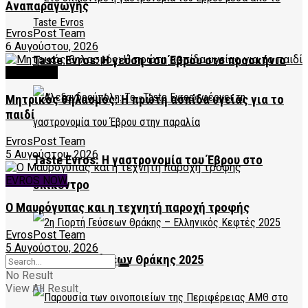
Αναπαραγωγής
EvrosPost Team
6 Αυγούστου, 2026
Taste Evros: Η γεύση του Έβρου στο προσκήνιο
FEATURED
Μητρικός θηλασμός: Η πρώτη ασπίδα υγείας για το
παιδί
EvrosPost Team
5 Αυγούστου, 2026
Taste Evros: Η γαστρονομία του Έβρου στο
EVROS NOW
επίκεντρο
Ο Μαυρόγυπας και η τεχνητή παροχή τροφής
EvrosPost Team
5 Αυγούστου, 2026
2η Γιορτή Γεύσεων Θράκης 2025
No Result
View All Result