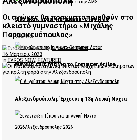
Αλεξανδρούπολη
Οι αγώνες θα πραγματοποιηθούν στο
3,95 εκατ. ευρώ για voucher στην ΑΜΘ
κλειστό γυμναστήριο «Μιχάλης
Παρασκευόπουλος»
CULTURE
by
EvrosPost Team
16 Μαρτίου, 2023
in
EVROS NOW
,
FEATURED
Μεγάλη επιτυχία για το Computer Action
Αλεξανδρούπολη: Έρχεται η 13η Λευκή Νύχτα