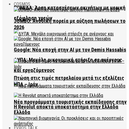
COSMOS
ΠΟΜΙΔΑ: Άρση κατασχέσεων ακινήτων με μερική
εξόφληση χρεών
JUMBO: Ανοδική πορεία με αύξηση πωλήσεων το
2026
Google: Νέα εποχή στην AI με τον Demis Hassabis
ΔΥΠΑ: Μεγάλη οικονομική στήριξη σε ανέργους
και εργαζόμενους
Πτώση στις τιμές πετρελαίου μετά τις εξελίξεις
ΗΠΑ – Ιράν
Νέα προγράμματα τουριστικής εκπαίδευσης στην
Η Revolut αποκτά υποκατάστημα στην Ελλάδα
Ελλάδα
EVROS TALK