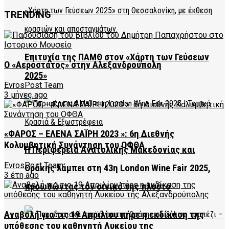
TRENDING
Επιτυχία της ΠΑΜΘ στον «Χάρτη των Γεύσεων
Ο «Αερόστατος» στην Αλεξανδρούπολη
2025»
EvrosPost Team
3 μήνες ago
«ΦΑΡΟΣ – ΕΛΕΝΑ ΣΑΪΡΗ 2023 »: 6η Διεθνής
Κολυμβητική Συνάντηση του ΟΦΘΑ
Η Περιφέρεια Ανατολικής Μακεδονίας και
EvrosPost Team
Θράκης λάμπει στη 43η London Wine Fair 2025,
3 έτη ago
προωθώντας τον οινικό της πλούτο
Αναβολή για τις 19 Απριλίου πήρε η εκδίκαση της
υπόθεσης του καθηγητή Λυκείου της