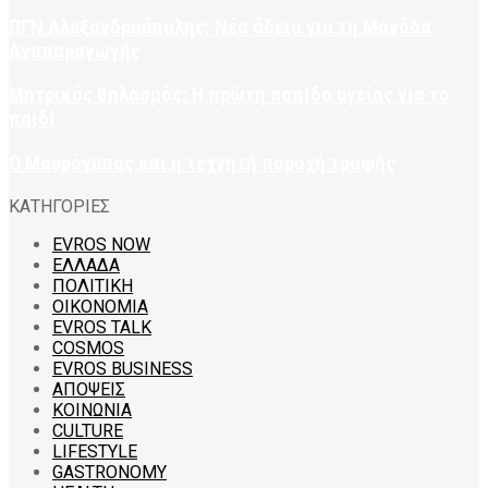
ΠΓΝ Αλεξανδρούπολης: Νέα άδεια για τη Μονάδα
Αναπαραγωγής
Μητρικός θηλασμός: Η πρώτη ασπίδα υγείας για το
παιδί
Ο Μαυρόγυπας και η τεχνητή παροχή τροφής
ΚΑΤΗΓΟΡΙΕΣ
EVROS NOW
ΕΛΛΑΔΑ
ΠΟΛΙΤΙΚΗ
ΟΙΚΟΝΟΜΙΑ
EVROS TALK
COSMOS
EVROS BUSINESS
ΑΠΟΨΕΙΣ
ΚΟΙΝΩΝΙΑ
CULTURE
LIFESTYLE
GASTRONOMY