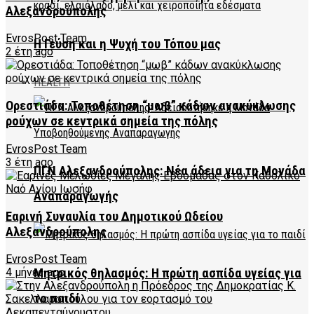
Αλεξανδρούπολης
EvrosPost Team
Η Γεύση και η Ψυχή του Τόπου μας
2 έτη ago
HEALTH
Ορεστιάδα: Τοποθέτηση “μωβ” κάδων ανακύκλωσης
ρούχων σε κεντρικά σημεία της πόλης
EvrosPost Team
3 έτη ago
ΠΓΝ Αλεξανδρούπολης: Νέα άδεια για τη Μονάδα
Αναπαραγωγής
Εαρινή Συναυλία του Δημοτικού Ωδείου
Αλεξανδρούπολης
EvrosPost Team
Μητρικός θηλασμός: Η πρώτη ασπίδα υγείας για
4 μήνες ago
το παιδί