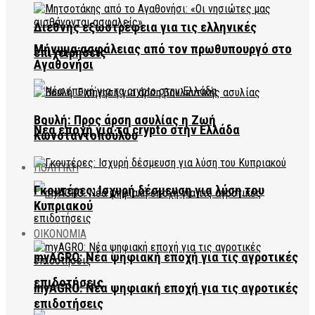
Διεθνής εξωστρέφεια για τις ελληνικές
Μήνυμα ασφάλειας από τον πρωθυπουργό στο
επιχειρήσεις
Αγαθονήσι
Βουλή: Προς άρση ασυλίας η Ζωή
Νέα εποχή για τα crypto στην Ελλάδα
Κωνσταντοπούλου
ΠΟΛΙΤΙΚΗ
Γκουτέρες: Ισχυρή δέσμευση για λύση του
Κυπριακού
ΟΙΚΟΝΟΜΙΑ
myAGRO: Νέα ψηφιακή εποχή για τις αγροτικές
επιδοτήσεις
myAGRO: Νέα ψηφιακή εποχή για τις αγροτικές
επιδοτήσεις