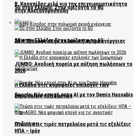
Β. Κασαπίδης μιλά για την επιχειρηματικότητα
5G στην Ελλάδα: Στον ορίζοντα το 6G
στην Αλεξανδρούπολη
COSMOS
5G στην Ελλάδα: Στον ορίζοντα το 6G
ΔΕΗ: Είσοδος στην πολωνική αγορά ενέργειας
JUMBO: Ανοδική πορεία με αύξηση πωλήσεων το
2026
Η Ελλάδα στις κορυφαίες επιλογές των
Google: Νέα εποχή στην AI με τον Demis Hassabis
Ευρωπαίων ταξιδιωτών
Πτώση στις τιμές πετρελαίου μετά τις εξελίξεις
ΗΠΑ – Ιράν