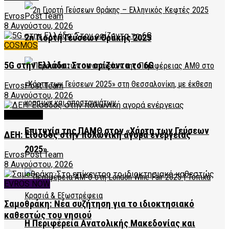
EvrosPost Team
8 Αυγούστου, 2026
2η Γιορτή Γεύσεων Θράκης 2025
COSMOS
5G στην Ελλάδα: Στον ορίζοντα το 6G
EvrosPost Team
8 Αυγούστου, 2026
FEATURED
Επιτυχία της ΠΑΜΘ στον «Χάρτη των Γεύσεων
ΔΕΗ: Είσοδος στην πολωνική αγορά ενέργειας
2025»
EvrosPost Team
8 Αυγούστου, 2026
EVROS NOW
Σαμοθράκη: Νέα συζήτηση για το ιδιοκτησιακό
καθεστώς του νησιού
Η Περιφέρεια Ανατολικής Μακεδονίας και