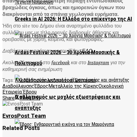
σπάνιους για την ευρύτερη περιοχή εντυπωσιακούς
βραχώδεις όγκους, όπως και ημιορεινών όγκων που
διακρίνονται από τα σπάνια γεωλογικά ευρήματα.
Greeks in AI 2026: Η Ελλάδα στο επίκεντρο της AI
Ήδη στο site του Δήμου είναι αναρτημένο φυλλάδιο του
συλλόγου μας με τίτλο ορεινές διαδρομές άθλησης και
ορειβασίες με χάρτη, κείμενα, και φωτογραφίες.
Διαβάστε περισσότερα για τον Έβρο
ΕΔΩ
Ardas Festival 2026 – 30 Χρόνια Μουσικής &
Ακολουθήστε μασ στο
facebook
και στο
Instagram
για την
Πολιτισμού
καθημερινή σας ενημέρωση
Tags:
Αλεξανδρούπολη
Δημοτική Επιτροπή
Διαβούλευσης
Έβρος
Μεταλλείο της Κίρκης
Οικολογική
Εταιρεία Έβρου
Ο αθλητισμός ως μοχλός εξωστρέφειας και
Share
Tweet
Pin
ανάπτυξης
EvrosPost Team
Related
Posts