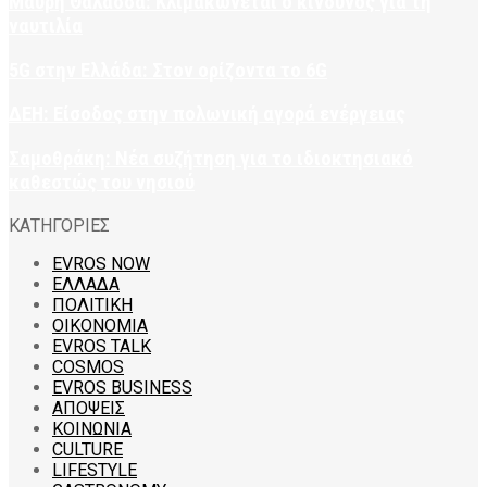
Μαύρη Θάλασσα: Κλιμακώνεται ο κίνδυνος για τη
ναυτιλία
5G στην Ελλάδα: Στον ορίζοντα το 6G
ΔΕΗ: Είσοδος στην πολωνική αγορά ενέργειας
Σαμοθράκη: Νέα συζήτηση για το ιδιοκτησιακό
καθεστώς του νησιού
ΚΑΤΗΓΟΡΙΕΣ
EVROS NOW
ΕΛΛΑΔΑ
ΠΟΛΙΤΙΚΗ
ΟΙΚΟΝΟΜΙΑ
EVROS TALK
COSMOS
EVROS BUSINESS
ΑΠΟΨΕΙΣ
ΚΟΙΝΩΝΙΑ
CULTURE
LIFESTYLE