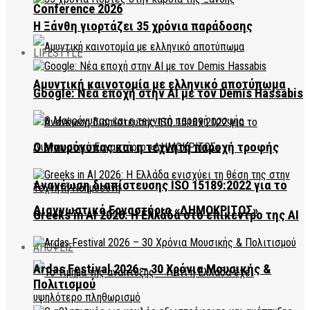
Conference 2026
Η Ξάνθη γιορτάζει 35 χρόνια παράδοσης
LIFESTYLE
Αμυντική καινοτομία με ελληνικό αποτύπωμα
Google: Νέα εποχή στην AI με τον Demis Hassabis
Ο Μαυρόγυπας και η τεχνητή παροχή τροφής
Ανανέωση διαπίστευσης ISO 15189:2022 για το
Διαγνωστικό Εργαστήριο «ΔΗΜΟΚΡΙΤΟΣ»
Greeks in AI 2026: Η Ελλάδα στο επίκεντρο της AI
ΑΠΟΨΕΙΣ
Ardas Festival 2026 – 30 Χρόνια Μουσικής &
Πολιτισμού