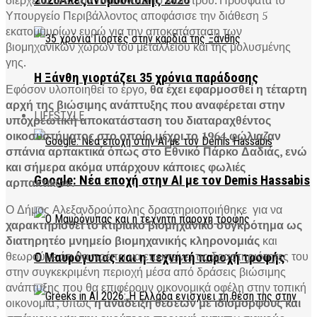
2026Αλεξανδρούπολης 2026
Υπουργείο Περιβάλλοντος αποφάσισε την διάθεση 5
εκατομμυρίων ευρώ για την αποκατάσταση των
βιομηχανικών χώρων του μεταλλείου και της μολυσμένης
γης.
Η Ξάνθη γιορτάζει 35 χρόνια παράδοσης
Εφόσον υλοποιηθεί το έργο,
θα έχει εφαρμοσθεί η τέταρτη
αρχή της βιώσιμης ανάπτυξης που αναφέρεται στην
LIFESTYLE
υποχρεωτική αποκατάσταση του διαταραχθέντος
οικοσυστήματος στο οποίο μέχρι το 1964 φώλιαζαν
σπάνια αρπακτικά όπως στο Εθνικό Πάρκο Δαδιάς, ενώ
και σήμερα ακόμα υπάρχουν κάποιες φωλιές
Google: Νέα εποχή στην AI με τον Demis Hassabis
αρπακτικών.
Ο Δήμος Αλεξανδρούπολης δραστηριοποιήθηκε για να
χαρακτηρισθεί το κτιριακό βιομηχανικό συγκρότημα ως
διατηρητέο μνημείο βιομηχανικής κληρονομιάς
και
θεωρούμε ότι θα πρέπει να επεκτείνει τις δραστηριότητες του
Ο Μαυρόγυπας και η τεχνητή παροχή τροφής
στην συγκεκριμένη περιοχή μέσα από δράσεις βιώσιμης
ανάπτυξης που θα επιφέρουν οικονομικά οφέλη στην τοπική
οικονομία , όπως
η ανάδειξη θέσεων με ιδιόμορφους και