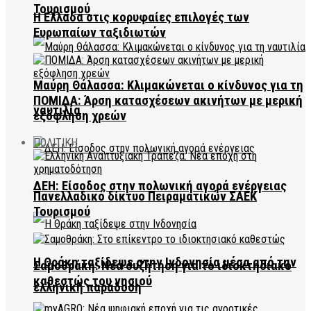
Τουρισμού
Η Ελλάδα στις κορυφαίες επιλογές των
Ευρωπαίων ταξιδιωτών
Μαύρη Θάλασσα: Κλιμακώνεται ο κίνδυνος για τη
ΠΟΜΙΔΑ: Άρση κατασχέσεων ακινήτων με μερική
ναυτιλία
εξόφληση χρεών
ΠΟΛΙΤΙΚΗ
ΔΕΗ: Είσοδος στην πολωνική αγορά ενέργειας
Πανελλαδικό δίκτυο Πειραματικών ΣΑΕΚ
Τουρισμού
Η Θράκη ταξίδεψε στην Ινδονησία μέσα από την
Σαμοθράκη: Νέα συζήτηση για το ιδιοκτησιακό
καθεστώς του νησιού
ελληνική παράδοση