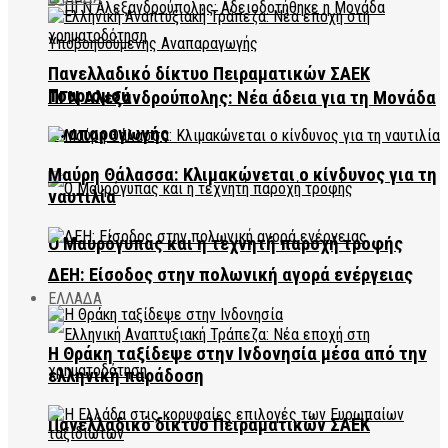
Πανελλαδικό δίκτυο Πειραματικών ΣΑΕΚ
Τουρισμού
ΠΓΝ Αλεξανδρούπολης: Νέα άδεια για τη Μονάδα
Αναπαραγωγής
Μαύρη Θάλασσα: Κλιμακώνεται ο κίνδυνος για τη
ναυτιλία
Ο Μαυρόγυπας και η τεχνητή παροχή τροφής
ΔΕΗ: Είσοδος στην πολωνική αγορά ενέργειας
ΕΛΛΑΔΑ
Η Θράκη ταξίδεψε στην Ινδονησία μέσα από την
ελληνική παράδοση
Πανελλαδικό δίκτυο Πειραματικών ΣΑΕΚ