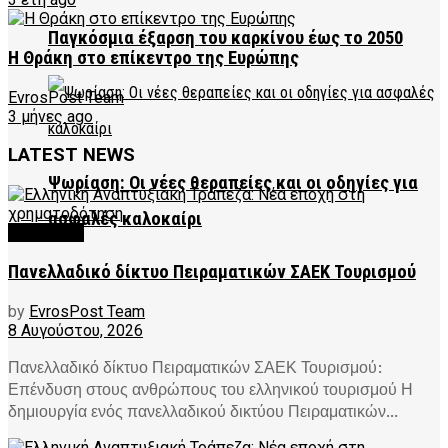
Παγκόσμια έξαρση του καρκίνου έως το 2050
Η Θράκη στο επίκεντρο της Ευρώπης
EvrosPost Team
3 μήνες ago
LATEST NEWS
Ψωρίαση: Οι νέες θεραπείες και οι οδηγίες για
ασφαλές καλοκαίρι
FEATURED
Πανελλαδικό δίκτυο Πειραματικών ΣΑΕΚ Τουρισμού
by
EvrosPost Team
8 Αυγούστου, 2026
Πανελλαδικό δίκτυο Πειραματικών ΣΑΕΚ Τουρισμού:
Επένδυση στους ανθρώπους του ελληνικού τουρισμού Η
δημιουργία ενός πανελλαδικού δικτύου Πειραματικών...