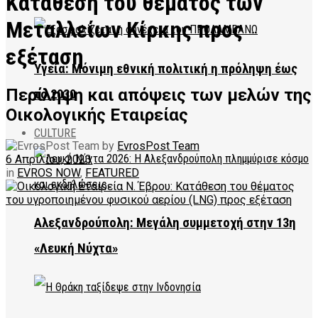
Κατάθεση του θέματος των
Μεταλλείων Κίρκης προς
εξέταση
Υγεία: Μόνιμη εθνική πολιτική η πρόληψη έως
Περίληψη και απόψεις των μελών της
το 2030
Οικολογικής Εταιρείας
CULTURE
by
EvrosPost Team
6 Απριλίου, 2023
in
EVROS NOW
,
FEATURED
Αλεξανδρούπολη: Μεγάλη συμμετοχή στην 13η
«Λευκή Νύχτα»