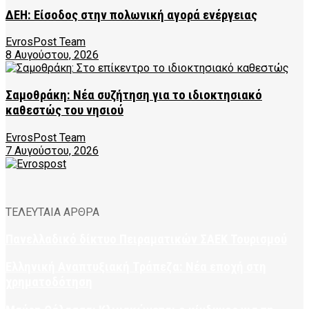
ΔΕΗ: Είσοδος στην πολωνική αγορά ενέργειας
EvrosPost Team
8 Αυγούστου, 2026
Σαμοθράκη: Νέα συζήτηση για το ιδιοκτησιακό
καθεστώς του νησιού
EvrosPost Team
7 Αυγούστου, 2026
ΤΕΛΕΥΤΑΙΑ ΑΡΘΡΑ
Πανελλαδικό δίκτυο Πειραματικών ΣΑΕΚ Τουρισμού
Ελληνική Αναπτυξιακή Τράπεζα: Νέα εποχή στη
χρηματοδότηση