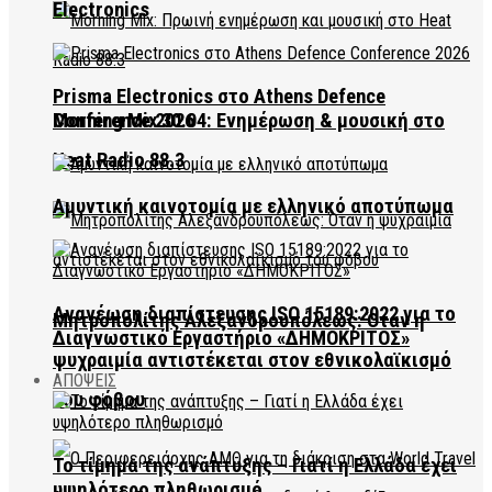
Electronics
Prisma Electronics στο Athens Defence
Conference 2026
Morning Mix 30.04: Ενημέρωση & μουσική στο
Heat Radio 88.3
Αμυντική καινοτομία με ελληνικό αποτύπωμα
Ανανέωση διαπίστευσης ISO 15189:2022 για το
Μητροπολίτης Αλεξανδρουπόλεως: Όταν η
Διαγνωστικό Εργαστήριο «ΔΗΜΟΚΡΙΤΟΣ»
ψυχραιμία αντιστέκεται στον εθνικολαϊκισμό
ΑΠΟΨΕΙΣ
του φόβου
Το τίμημα της ανάπτυξης – Γιατί η Ελλάδα έχει
υψηλότερο πληθωρισμό