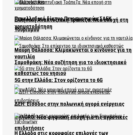
Πανελλαδικό δίκτυο Πειραματικών ΣΑΕΚ
Ελληνική Αναπτυξιακή Τράπεζα: Νέα εποχή στη
χρηματοδότηση
Τουρισμού
Μαύρη Θάλασσα: Κλιμακώνεται ο κίνδυνος για τη
ναυτιλία
Σαμοθράκη: Νέα συζήτηση για το ιδιοκτησιακό
καθεστώς του νησιού
5G στην Ελλάδα: Στον ορίζοντα το 6G
ΔΕΗ: Είσοδος στην πολωνική αγορά ενέργειας
myAGRO: Νέα ψηφιακή εποχή για τις αγροτικές
επιδοτήσεις
Η Ελλάδα στις κορυφαίες επιλογές των