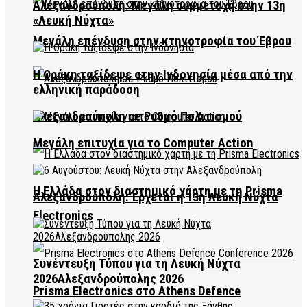
Αλεξανδρούπολη: Μεγάλη συμμετοχή στην 13η
«Λευκή Νύχτα»
Μεγάλη επένδυση στην κτηνοτροφία του Έβρου
Η Θράκη ταξίδεψε στην Ινδονησία μέσα από την
ελληνική παράδοση
Αλεξανδρούπολη σε Ρυθμό Πολιτισμού
Μεγάλη επιτυχία για το Computer Action
Η Ελλάδα στον διαστημικό χάρτη με τη Prisma
Αλεξανδρούπολη: Έρχεται η 13η Λευκή Νύχτα
Electronics
Συνέντευξη Τύπου για τη Λευκή Νύχτα
2026Αλεξανδρούπολης 2026
Prisma Electronics στο Athens Defence