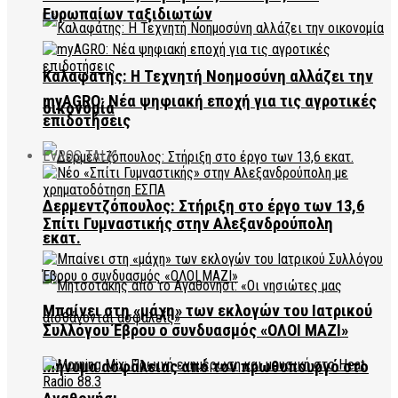
Ευρωπαίων ταξιδιωτών
Καλαφάτης: Η Τεχνητή Νοημοσύνη αλλάζει την
myAGRO: Νέα ψηφιακή εποχή για τις αγροτικές
οικονομία
επιδοτήσεις
EVROS TALK
Δερμεντζόπουλος: Στήριξη στο έργο των 13,6
Σπίτι Γυμναστικής στην Αλεξανδρούπολη
εκατ.
Μπαίνει στη «μάχη» των εκλογών του Ιατρικού
Συλλόγου Έβρου ο συνδυασμός «ΟΛΟΙ ΜΑΖΙ»
Μήνυμα ασφάλειας από τον πρωθυπουργό στο