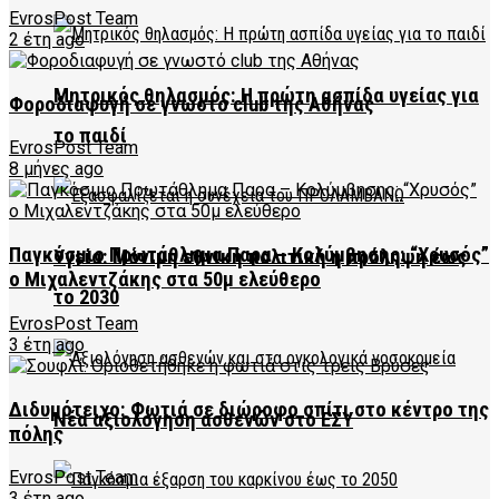
EvrosPost Team
2 έτη ago
Μητρικός θηλασμός: Η πρώτη ασπίδα υγείας για
Φοροδιαφυγή σε γνωστό club της Αθήνας
το παιδί
EvrosPost Team
8 μήνες ago
Παγκόσμιο Πρωτάθλημα Παρα – Κολύμβησης: “Χρυσός”
Υγεία: Μόνιμη εθνική πολιτική η πρόληψη έως
ο Μιχαλεντζάκης στα 50μ ελεύθερο
το 2030
EvrosPost Team
3 έτη ago
Διδυμότειχο: Φωτιά σε διώροφο σπίτι στο κέντρο της
Νέα αξιολόγηση ασθενών στο ΕΣΥ
πόλης
EvrosPost Team
3 έτη ago