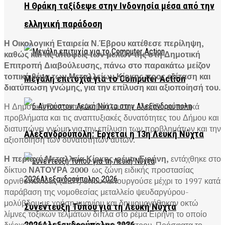
Η Θράκη ταξίδεψε στην Ινδονησία μέσα από την
ελληνική παράδοση
Η Οικολογική Εταιρεία Ν.Έβρου κατέθεσε περίληψη,
καθώς και τις απόψεις των μελών της στη Δημοτική
Επιτροπή Διαβούλευσης, πάνω στο παρακάτω μείζον
τοπικό θέμα των Μεταλλείων Κίρκης προς εξέταση και
Μεγάλη επιτυχία για το Computer Action
διατύπωση γνώμης, για την επίλυση και αξιοποίησή του.
Η Δημοτική Επιτροπή Διαβούλευσης εξετάζει τα τοπικά
προβλήματα και τις αναπτυξιακές δυνατότητες του Δήμου και
διατυπώνει γνώμη για την επίλυση των προβλημάτων και την
Αλεξανδρούπολη: Έρχεται η 13η Λευκή Νύχτα
αξιοποίηση των δυνατοτήτων αυτών.
Η περιοχή Μεταλλεία Κίρκης-ρέμα Ειρήνη,
εντάχθηκε στο
δίκτυο
ΝΑΤΟΥΡΑ 2000
ως ζώνη ειδικής προστασίας
ορνιθοπανίδας (ΖΕΠ) όπου λειτουργούσε μέχρι το 1997 κατά
παράβαση της νομοθεσίας μεταλλείο ψευδαργύρου-
μολύβδου με χρήση κυανίου και δημιουργήθηκαν οκτώ
Συνέντευξη Τύπου για τη Λευκή Νύχτα
λίμνες τοξικών τελμάτων δίπλα στο ρέμα Ειρήνη το οποίο
διέρχεται από τον πλατανότοπο Μαΐστρου. Πρόσφατα το