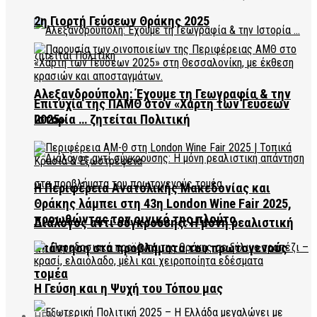
2η Γιορτή Γεύσεων Θράκης 2025
Αλεξανδρούπολη: Έχουμε τη Γεωγραφία & την
Επιτυχία της ΠΑΜΘ στον «Χάρτη των Γεύσεων
2025»
Ιστορία … ζητείται Πολιτική
Η Περιφέρεια Ανατολικής Μακεδονίας και
Θράκης λάμπει στη 43η London Wine Fair 2025,
προωθώντας τον οινικό της πλούτο
Διάλογος αντί σύγκρουσης: Η μόνη ρεαλιστική
απάντηση στα προβλήματα του πρωτογενούς
τομέα
Η Γεύση και η Ψυχή του Τόπου μας
HEALTH