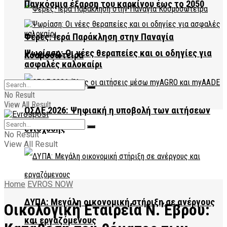
Παγκόσμια έξαρση του καρκίνου έως το 2050
Φέρες: Ιερά Παράκληση στην Παναγία
Ψωρίαση: Οι νέες θεραπείες και οι οδηγίες για
Κοσμοσώτειρα
ασφαλές καλοκαίρι
No Result
View All Result
ΟΣΔΕ 2026: Ψηφιακή η υποβολή των αιτήσεων
ενίσχυσης
No Result
View All Result
Home
EVROS NOW
ΔΥΠΑ: Μεγάλη οικονομική στήριξη σε ανέργους
Οικολογική Εταιρεία Ν. Έβρου:
και εργαζόμενους