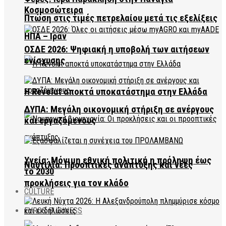
Κοσμοσώτειρα
Πτώση στις τιμές πετρελαίου μετά τις εξελίξεις
ΗΠΑ – Ιράν
ΟΣΔΕ 2026: Ψηφιακή η υποβολή των αιτήσεων
ενίσχυσης
Η Revolut αποκτά υποκατάστημα στην Ελλάδα
ΔΥΠΑ: Μεγάλη οικονομική στήριξη σε ανέργους
και εργαζόμενους
Υγεία: Μόνιμη εθνική πολιτική η πρόληψη έως
Ναυτιλία: Προοπτικές ανάπτυξης και νέες
το 2030
προκλήσεις για τον κλάδο
CULTURE
EVROS BUSINESS