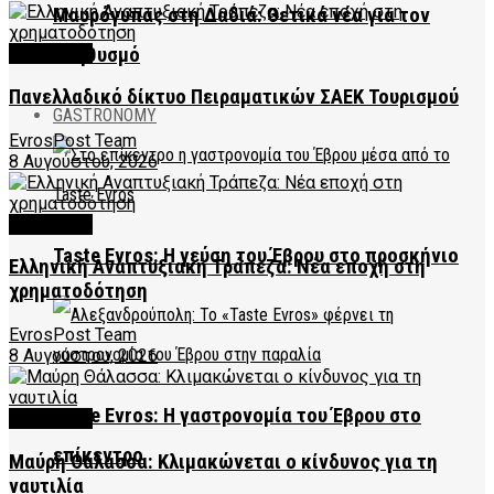
Μαυρόγυπας στη Δαδιά: Θετικά νέα για τον
FEATURED
πληθυσμό
Πανελλαδικό δίκτυο Πειραματικών ΣΑΕΚ Τουρισμού
GASTRONOMY
EvrosPost Team
8 Αυγούστου, 2026
FEATURED
Taste Evros: Η γεύση του Έβρου στο προσκήνιο
Ελληνική Αναπτυξιακή Τράπεζα: Νέα εποχή στη
χρηματοδότηση
EvrosPost Team
8 Αυγούστου, 2026
Taste Evros: Η γαστρονομία του Έβρου στο
FEATURED
επίκεντρο
Μαύρη Θάλασσα: Κλιμακώνεται ο κίνδυνος για τη
ναυτιλία