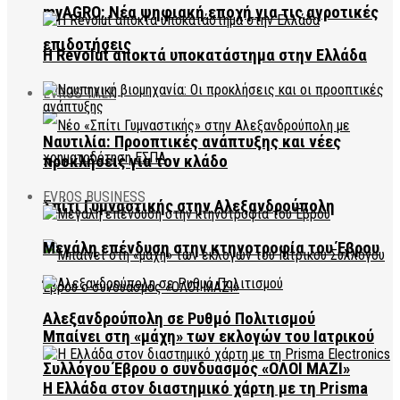
myAGRO: Νέα ψηφιακή εποχή για τις αγροτικές
επιδοτήσεις
Η Revolut αποκτά υποκατάστημα στην Ελλάδα
EVROS TALK
Ναυτιλία: Προοπτικές ανάπτυξης και νέες
προκλήσεις για τον κλάδο
EVROS BUSINESS
Σπίτι Γυμναστικής στην Αλεξανδρούπολη
Μεγάλη επένδυση στην κτηνοτροφία του Έβρου
Αλεξανδρούπολη σε Ρυθμό Πολιτισμού
Μπαίνει στη «μάχη» των εκλογών του Ιατρικού
Συλλόγου Έβρου ο συνδυασμός «ΟΛΟΙ ΜΑΖΙ»
Η Ελλάδα στον διαστημικό χάρτη με τη Prisma