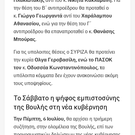
την θέση του Β΄ αντιπροέδρου θα προταθεί ο
κ.
Γιώργο Γεωργαντά
αντί του
Χαράλαμπου
Αθανασίου,
ενώ για την θέση του Γ΄
αντιπροέδρου θα επαναπροταθεί ο κ.
Θανάσης
Μπούρας
.
Για τις υπολοιπες θέσεις ο ΣΥΡΙΖΑ θα προτείνει
την κυρία
Ολγα Γεροβασίλη, ενώ το ΠΑΣΟΚ
τον
κ.
Οδυσσέα Κωνσταντινόπουλος. τ
α
υπόλοιπα κόμματα δεν έχουν ανακοινώσει ακόμη
τους υποψηφίους.
Το Σάββατο η ψήφος εμπιστοσύνης
της Βουλής στη νέα κυβέρνηση
Την Πέμπτη, 6 Ιουλίου,
θα αρχίσει η τριήμερη
συζήτηση, στην ολομέλεια της Βουλής, επί των
προγραμματικών δηλώσεων της νέας κυβέρνησης