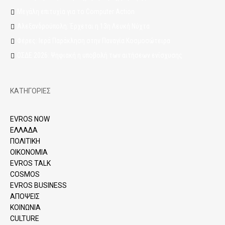
Μεγάλη επιτυχία για το Computer Action
Αλεξανδρούπολη: Έρχεται η 13η Λευκή Νύχτα
Φέρες: Ιερά Παράκληση στην Παναγία Κοσμοσώτειρα
ΟΣΔΕ 2026: Ψηφιακή η υποβολή των αιτήσεων ενίσχυσης
ΚΑΤΗΓΟΡΙΕΣ
EVROS NOW
ΕΛΛΑΔΑ
ΠΟΛΙΤΙΚΗ
ΟΙΚΟΝΟΜΙΑ
EVROS TALK
COSMOS
EVROS BUSINESS
ΑΠΟΨΕΙΣ
ΚΟΙΝΩΝΙΑ
CULTURE