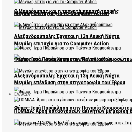
Ο Μαυρόγυπας και η τεχνητή παροχή τροφής
Μεγάλη επιτυχία για το Computer Action
Αλεξανδρούπολη: Έρχεται η 13η Λευκή Νύχτα
Μεγάλη επιτυχία για το Computer Action
Φέρες: Ιερά Παράκληση στην Παναγία Κοσμοσώτει
Αλεξανδρούπολη: Έρχεται η 13η Λευκή Νύχτα
Μεγάλη επένδυση στην κτηνοτροφία του Έβρου
ΕΛΛΑΔΑ
Φέρες: Ιερά Παράκληση στην Παναγία Κοσμοσώτει
ΠΟΜΙΔΑ: Άρση κατασχέσεων ακινήτων με μερική 