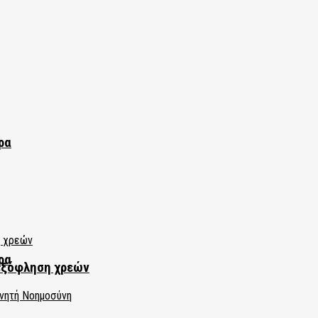
ρα
ρα
εξόφληση χρεών