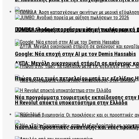
COSMOS
ΠΟΜΙΔΑ: Άρση κατασχέσεων ακινήτων με μερική 
JUMBO: Ανοδική πορεία με αύξηση πωλήσεων το 
Google: Νέα εποχή στην AI με τον Demis Hassabis
ΔΥΠΑ: Μεγάλη οικονομική στήριξη σε ανέργους κ
Πτώση στις τιμές πετρελαίου μετά τις εξελίξεις Η
Νέα προγράμματα τουριστικής εκπαίδευσης στην 
Η Revolut αποκτά υποκατάστημα στην Ελλάδα
EVROS TALK
Ναυτιλία: Προοπτικές ανάπτυξης και νέες προκλή