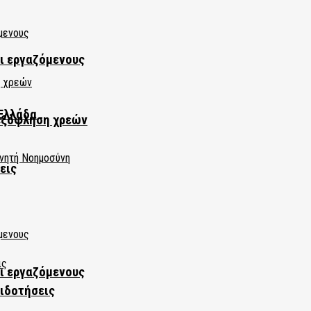
αι εργαζόμενους
Ελλάδα
εξόφληση χρεών
εις
αι εργαζόμενους
πιδοτήσεις