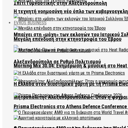
Σπίτι Γυμναστικής στην Αλεξανδρούπολη
Η τεχνητή νοημοσύνη νέο όπλο των κυβερνοεγκλ
EVROS BUSINESS
Μπαίνει στη «μάχη» των εκλογών του Ιατρικού Συ
Μεγάλη επένδυση στην κτηνοτροφία του Έβρου
Αλεξανδρούπολη σε Ρυθμό Πολιτισμού
Morning Mix 30.04: Ενημέρωση & μουσική στο Heat 
Η Ελλάδα στον διαστημικό χάρτη με τη Prisma Elec
Μητροπολίτης Αλεξανδρουπόλεως: Όταν η ψυχραιμ
Prisma Electronics στο Athens Defence Conference