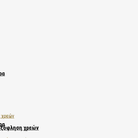
ρα
ρα
εξόφληση χρεών