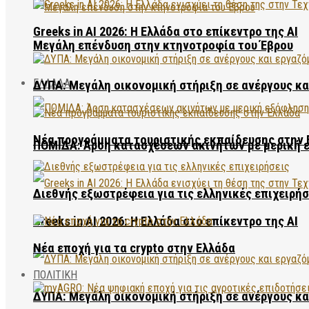
Greeks in AI 2026: Η Ελλάδα στο επίκεντρο της AI
Μεγάλη επένδυση στην κτηνοτροφία του Έβρου
ΕΛΛΑΔΑ
ΔΥΠΑ: Μεγάλη οικονομική στήριξη σε ανέργους κ
Νέα προγράμματα τουριστικής εκπαίδευσης στην 
ΠΟΜΙΔΑ: Άρση κατασχέσεων ακινήτων με μερική 
Διεθνής εξωστρέφεια για τις ελληνικές επιχειρήσ
Greeks in AI 2026: Η Ελλάδα στο επίκεντρο της AI
Νέα εποχή για τα crypto στην Ελλάδα
ΠΟΛΙΤΙΚΗ
ΔΥΠΑ: Μεγάλη οικονομική στήριξη σε ανέργους κ