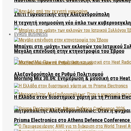
Σπίτι Γυμναστικής στην Αλεξανδρούπολη
Η τεχνητή νοημοσύνη νέο όπλο των κυβερνοεγκλ
EVROS BUSINESS
Μπαίνει στη «μάχη» των εκλογών του Ιατρικού Συ
Μεγάλη επένδυση στην κτηνοτροφία του Έβρου
Αλεξανδρούπολη σε Ρυθμό Πολιτισμού
Morning Mix 30.04: Ενημέρωση & μουσική στο Heat 
Η Ελλάδα στον διαστημικό χάρτη με τη Prisma Elec
Μητροπολίτης Αλεξανδρουπόλεως: Όταν η ψυχραιμ
Prisma Electronics στο Athens Defence Conference