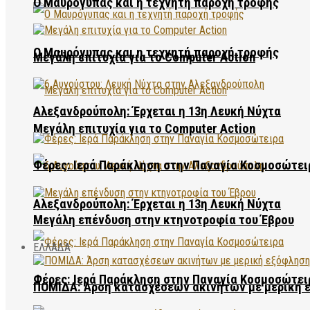
Ο Μαυρόγυπας και η τεχνητή παροχή τροφής
Ο Μαυρόγυπας και η τεχνητή παροχή τροφής
Μεγάλη επιτυχία για το Computer Action
Αλεξανδρούπολη: Έρχεται η 13η Λευκή Νύχτα
Μεγάλη επιτυχία για το Computer Action
Φέρες: Ιερά Παράκληση στην Παναγία Κοσμοσώτει
Αλεξανδρούπολη: Έρχεται η 13η Λευκή Νύχτα
Μεγάλη επένδυση στην κτηνοτροφία του Έβρου
ΕΛΛΑΔΑ
Φέρες: Ιερά Παράκληση στην Παναγία Κοσμοσώτει
ΠΟΜΙΔΑ: Άρση κατασχέσεων ακινήτων με μερική 