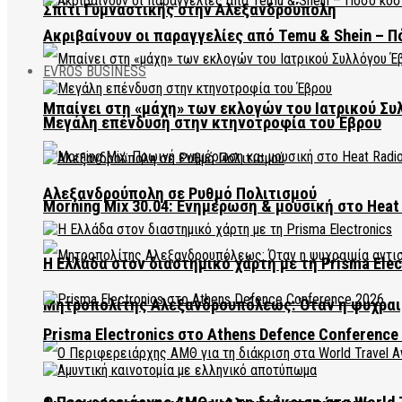
Σπίτι Γυμναστικής στην Αλεξανδρούπολη
Ακριβαίνουν οι παραγγελίες από Temu & Shein – Π
EVROS BUSINESS
Μπαίνει στη «μάχη» των εκλογών του Ιατρικού Συ
Μεγάλη επένδυση στην κτηνοτροφία του Έβρου
Αλεξανδρούπολη σε Ρυθμό Πολιτισμού
Morning Mix 30.04: Ενημέρωση & μουσική στο Heat 
Η Ελλάδα στον διαστημικό χάρτη με τη Prisma Elec
Μητροπολίτης Αλεξανδρουπόλεως: Όταν η ψυχραιμ
Prisma Electronics στο Athens Defence Conference