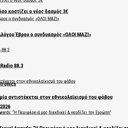
όσο κοστίζει ο νέος δασμός 3€
λλόγου Έβρου ο συνδυασμός «ΟΛΟΙ ΜΑΖΙ»
Radio 88.3
tronics
ία αντιστέκεται στον εθνικολαϊκισμό του φόβου
 2026