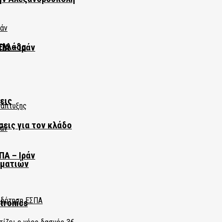
Ελλάδα
ΠΑ – Ιράν
εις
σεις για τον κλάδο
ΠΑ – Ιράν
ηματιών
tronics