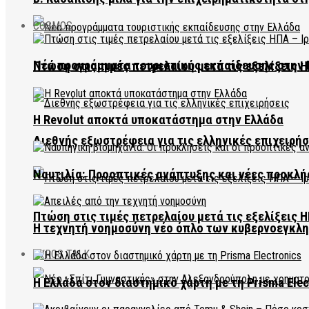
COSMOS
Νέα προγράμματα τουριστικής εκπαίδευσης στην 
Πτώση στις τιμές πετρελαίου μετά τις εξελίξεις Η
Η Revolut αποκτά υποκατάστημα στην Ελλάδα
Διεθνής εξωστρέφεια για τις ελληνικές επιχειρήσ
Ναυτιλία: Προοπτικές ανάπτυξης και νέες προκλή
Πτώση στις τιμές πετρελαίου μετά τις εξελίξεις Η
Η τεχνητή νοημοσύνη νέο όπλο των κυβερνοεγκλ
EVROS TALK
Η Ελλάδα στον διαστημικό χάρτη με τη Prisma Elec