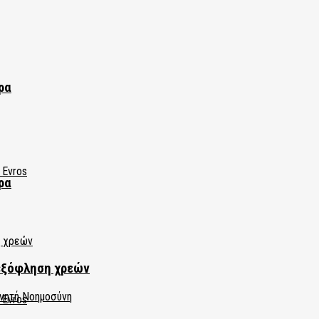
ρα
ρα
εξόφληση χρεών