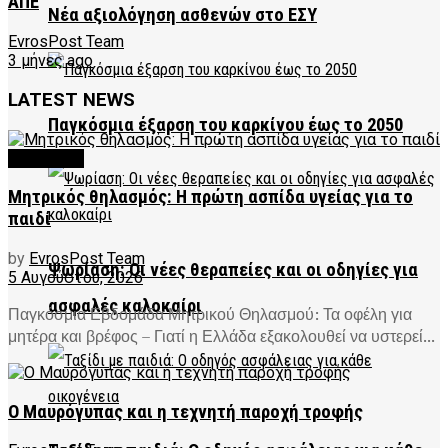
ΑΠΕ
Νέα αξιολόγηση ασθενών στο ΕΣΥ
EvrosPost Team
3 μήνες ago
LATEST NEWS
Παγκόσμια έξαρση του καρκίνου έως το 2050
FEATURED
Μητρικός θηλασμός: Η πρώτη ασπίδα υγείας για το
παιδί
by
EvrosPost Team
Ψωρίαση: Οι νέες θεραπείες και οι οδηγίες για
5 Αυγούστου, 2026
ασφαλές καλοκαίρι
Παγκόσμια Εβδομάδα Μητρικού Θηλασμού: Τα οφέλη για
μητέρα και βρέφος – Γιατί η Ελλάδα εξακολουθεί να υστερεί...
Ο Μαυρόγυπας και η τεχνητή παροχή τροφής