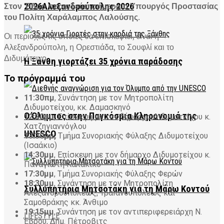
Στον Έβρο περιοδεύει σήμερα ο Υπουργός Προστασίας
2026Αλεξανδρούπολης 2026
του Πολίτη Χαράλαμπος Λαλούσης
.
Οι περιοχές τις οποίες θα επισκεφτεί, είναι η
Αλεξανδρούπολη, η Ορεστιάδα, το Σουφλί και το
Διδυμότειχο.
Η Ξάνθη γιορτάζει 35 χρόνια παράδοσης
Το πρόγραμμά του
11:30πμ
, Συνάντηση με τον Μητροπολίτη
Διδυμοτείχου, κκ. Δαμασκηνό
Ο Όλυμπος στην Παγκόσμια Κληρονομιά της
12:30μμ
, Επίσκεψη με τον δήμαρχο Διδυμοτείχου κ.
Χατζηγιαννόγλου
UNESCO
13:30μμ,
Τμήμα Συνοριακής Φύλαξης Διδυμοτείχου
(Ισαάκιο)
14:30μμ
, Επίσκεψη με τον δήμαρχο Διδυμοτείχου κ.
Παναγιώτη Καλακίκο
17:30μμ
, Τμήμα Συνοριακής Φύλαξης Φερών
18:30μμ
, Συνάντηση με τον Μητροπολίτη
Συλλυπητήρια Μητσοτάκη για τη Μάρω Κοντού
Αλεξανδρουπόλεως, ΤραΙανουπόλεως και
Σαμοθράκης κκ. Άνθιμο
19:15μμ
, Συνάντηση με τον αντιπεριφερειάρχη Ν.
LIFESTYLE
Έβρου, Δημ. Πέτροβιτς