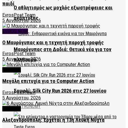
παιδί
Ο αθλητισμός ως μοχλός εξωστρέφειας και
EvrosPost Team
ανάπτυξης
5 Αυγούστου, 2026
EVROS NOW
Ο Μαυρόγυπας και η τεχνητή παροχή τροφής
Μαυρόγυπας στη Δαδιά: Θετικά νέα για τον
EvrosPost Team
5 Αυγούστου, 2026
πληθυσμό
CULTURE
Μεγάλη επιτυχία για το Computer Action
Σουφλί: Silk City Run 2026 στις 27 Ιουνίου
EvrosPost Team
5 Αυγούστου, 2026
GASTRONOMY
CULTURE
Αλεξανδρούπολη: Έρχεται η 13η Λευκή Νύχτα