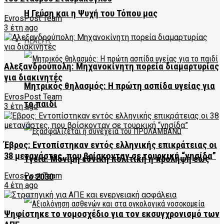
Η Γεύση και η Ψυχή του Τόπου μας
EvrosPost Team
3 έτη ago
HEALTH
Αλεξανδρούπολη: Μηχανοκίνητη πορεία διαμαρτυρίας
για διακινητές
Μητρικός θηλασμός: Η πρώτη ασπίδα υγείας για
EvrosPost Team
το παιδί
3 έτη ago
Έβρος: Εντοπίστηκαν εντός ελληνικής επικράτειας οι
38 μετανάστες, που βρίσκονταν σε τουρκική “νησίδα”
Υγεία: Μόνιμη εθνική πολιτική η πρόληψη έως
EvrosPost Team
το 2030
4 έτη ago
Ψηφίστηκε το νομοσχέδιο για τον εκσυγχρονισμό των