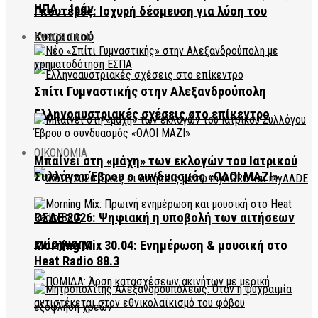
ΗΠΑ – Ιράν
Γκουτέρες: Ισχυρή δέσμευση για λύση του
Κυπριακού
EVROS TALK
Σπίτι Γυμναστικής στην Αλεξανδρούπολη
Ελληνοαυστριακές σχέσεις στο επίκεντρο
ΟΙΚΟΝΟΜΙΑ
Μπαίνει στη «μάχη» των εκλογών του Ιατρικού
Συλλόγου Έβρου ο συνδυασμός «ΟΛΟΙ ΜΑΖΙ»
ΟΣΔΕ 2026: Ψηφιακή η υποβολή των αιτήσεων
ενίσχυσης
Morning Mix 30.04: Ενημέρωση & μουσική στο
Heat Radio 88.3