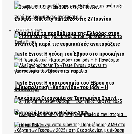
Σουφλί: Silk City Run 2026 στις 27 Ιουνίου
GASTRONOMY
Σημαντικό το προβάδισμα της Ελλάδας στην
ανάπτυξη παρά τις ευρωπαϊκές αναταράξεις
Taste Evros: Η γεύση του Έβρου στο προσκήνιο
Taste Evros: Η γαστρονομία του Έβρου στο
Η Γεωπολιτική «Καταιγίδα» του Ιράν – Η
επίκεντρο
Παγκόσμια Οικονομία σε Τεντωμένο Σχοινί
2η Γιορτή Γεύσεων Θράκης 2025