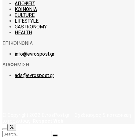
ΑΠΟΨΕΙΣ
ΚΟΙΝΩΝΙΑ
CULTURE
LIFESTYLE
GASTRONOMY
HEALTH
ΕΠΙΚΟΙΝΩΝΙΑ
info@evrospost.gr
ΔΙΑΦΗΜΙΣΗ
ads@evrospost.gr
© Copyright 2022 EvrosPost.gr – Σχεδιασμός & κατασκεύη
ιστοσελίδας:
Respect Web