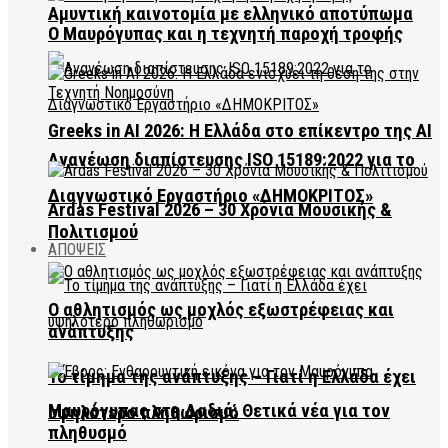
Αμυντική καινοτομία με ελληνικό αποτύπωμα
Ο Μαυρόγυπας και η τεχνητή παροχή τροφής
Greeks in AI 2026: Η Ελλάδα στο επίκεντρο της AI
Ανανέωση διαπίστευσης ISO 15189:2022 για το
Διαγνωστικό Εργαστήριο «ΔΗΜΟΚΡΙΤΟΣ»
Ardas Festival 2026 – 30 Χρόνια Μουσικής &
Πολιτισμού
ΑΠΟΨΕΙΣ
Ο αθλητισμός ως μοχλός εξωστρέφειας και
ανάπτυξης
Το τίμημα της ανάπτυξης – Γιατί η Ελλάδα έχει
Μαυρόγυπας στη Δαδιά: Θετικά νέα για τον
υψηλότερο πληθωρισμό
πληθυσμό