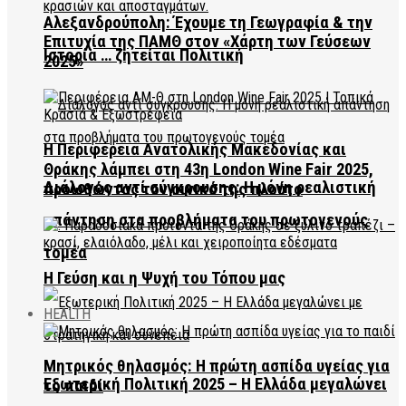
Αλεξανδρούπολη: Έχουμε τη Γεωγραφία & την
Επιτυχία της ΠΑΜΘ στον «Χάρτη των Γεύσεων
Ιστορία … ζητείται Πολιτική
2025»
Η Περιφέρεια Ανατολικής Μακεδονίας και
Θράκης λάμπει στη 43η London Wine Fair 2025,
Διάλογος αντί σύγκρουσης: Η μόνη ρεαλιστική
προωθώντας τον οινικό της πλούτο
απάντηση στα προβλήματα του πρωτογενούς
τομέα
Η Γεύση και η Ψυχή του Τόπου μας
HEALTH
Μητρικός θηλασμός: Η πρώτη ασπίδα υγείας για
Εξωτερική Πολιτική 2025 – Η Ελλάδα μεγαλώνει
το παιδί