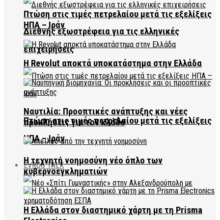
Πτώση στις τιμές πετρελαίου μετά τις εξελίξεις
ΗΠΑ – Ιράν
Διεθνής εξωστρέφεια για τις ελληνικές
επιχειρήσεις
Η Revolut αποκτά υποκατάστημα στην Ελλάδα
Ναυτιλία: Προοπτικές ανάπτυξης και νέες
Πτώση στις τιμές πετρελαίου μετά τις εξελίξεις
προκλήσεις για τον κλάδο
ΗΠΑ – Ιράν
Η τεχνητή νοημοσύνη νέο όπλο των
EVROS TALK
κυβερνοεγκληματιών
Η Ελλάδα στον διαστημικό χάρτη με τη Prisma