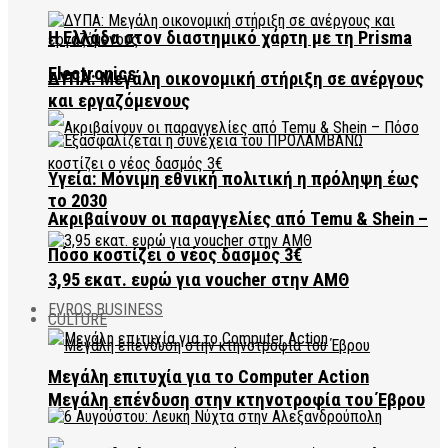
Η Ελλάδα στον διαστημικό χάρτη με τη Prisma
Electronics
ΔΥΠΑ: Μεγάλη οικονομική στήριξη σε ανέργους
και εργαζόμενους
Υγεία: Μόνιμη εθνική πολιτική η πρόληψη έως
το 2030
Ακριβαίνουν οι παραγγελίες από Temu & Shein –
Πόσο κοστίζει ο νέος δασμός 3€
3,95 εκατ. ευρώ για voucher στην ΑΜΘ
EVROS BUSINESS
CULTURE
Μεγάλη επιτυχία για το Computer Action
Μεγάλη επένδυση στην κτηνοτροφία του Έβρου