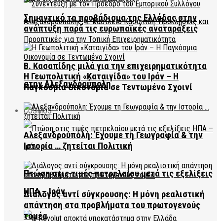
Σημαντικό το προβάδισμα της Ελλάδας στην
ανάπτυξη παρά τις ευρωπαϊκές αναταράξεις
Β. Κασαπίδης μιλά για την επιχειρηματικότητα
Η Γεωπολιτική «Καταιγίδα» του Ιράν – Η
στην Αλεξανδρούπολη
Παγκόσμια Οικονομία σε Τεντωμένο Σχοινί
COSMOS
Αλεξανδρούπολη: Έχουμε τη Γεωγραφία & την
Ιστορία … ζητείται Πολιτική
Πτώση στις τιμές πετρελαίου μετά τις εξελίξεις
ΗΠΑ – Ιράν
Διάλογος αντί σύγκρουσης: Η μόνη ρεαλιστική
απάντηση στα προβλήματα του πρωτογενούς
τομέα