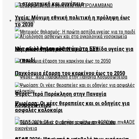
με στρατηγική και συνέπεια
Υγεία: Μόνιμη εθνική πολιτική η πρόληψη έως
ΚΟΙΝΩΝΙΑ
το 2030
Νέα αξιολόγηση ασθενών στο ΕΣΥ
Μητρικός θηλασμός: Η πρώτη ασπίδα υγείας για
το παιδί
Παγκόσμια έξαρση του καρκίνου έως το 2050
Φέρες: Ιερά Παράκληση στην Παναγία
Ψωρίαση: Οι νέες θεραπείες και οι οδηγίες για
Κοσμοσώτειρα
ασφαλές καλοκαίρι