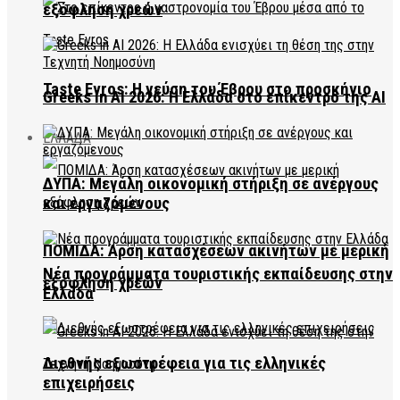
εξόφληση χρεών
Taste Evros: Η γεύση του Έβρου στο προσκήνιο
Greeks in AI 2026: Η Ελλάδα στο επίκεντρο της AI
ΕΛΛΑΔΑ
ΔΥΠΑ: Μεγάλη οικονομική στήριξη σε ανέργους
και εργαζόμενους
ΠΟΜΙΔΑ: Άρση κατασχέσεων ακινήτων με μερική
Νέα προγράμματα τουριστικής εκπαίδευσης στην
εξόφληση χρεών
Ελλάδα
Διεθνής εξωστρέφεια για τις ελληνικές
επιχειρήσεις