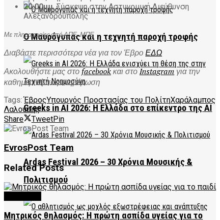
20:00μμ
, Σύσκεψη στην Αστυνομική Διεύθυνση
Αλεξανδρούπολης
Με πληροφορίες από ΑΠΕ-ΜΠΕ
Ο Μαυρόγυπας και η τεχνητή παροχή τροφής
Διαβάστε περισσότερα νέα για τον Έβρο
ΕΔΩ
Ακολουθήστε μας στο
facebook
και στο
Instagram
για την
καθημερινή σας ενημέρωση
Tags:
Έβρος
Υπουργός Προστασίας του Πολίτη
Χαράλαμπος
Greeks in AI 2026: Η Ελλάδα στο επίκεντρο της AI
Λαλούσης
Share
Tweet
Pin
EvrosPost Team
Ardas Festival 2026 – 30 Χρόνια Μουσικής &
Related
Posts
Πολιτισμού
FEATURED
Μητρικός θηλασμός: Η πρώτη ασπίδα υγείας για το