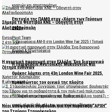
Επιτυχία της ΠΑΜΘ στον «Χάρτη των Γεύσεων
Σήμερα το Φεστιβάλ ΚΝΕ – Οδηγητή στην
Αλεξανδρούπολη
2025»
EvrosPost Team
2 έτη ago
Η αγροτική παραγωγή στην Ελλάδα: Ένα διαχρονικό
Η Περιφέρεια Ανατολικής Μακεδονίας και
ζήτημα ευθυνών
Θράκης λάμπει στη 43η London Wine Fair 2025,
Χρήστος Κουπελίδης
8 μήνες ago
προωθώντας τον οινικό της πλούτο
Νέοι υποψήφιοι σύμβουλοι για την παράταξη “ΑΡΧΗ”
του Σταύρου Σταυράκογλου