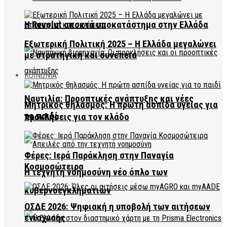
Η Revolut αποκτά υποκατάστημα στην Ελλάδα
Εξωτερική Πολιτική 2025 – Η Ελλάδα μεγαλώνει
με στρατηγική και συνέπεια
ΚΟΙΝΩΝΙΑ
Ναυτιλία: Προοπτικές ανάπτυξης και νέες
Μητρικός θηλασμός: Η πρώτη ασπίδα υγείας για
το παιδί
προκλήσεις για τον κλάδο
Φέρες: Ιερά Παράκληση στην Παναγία
Κοσμοσώτειρα
Η τεχνητή νοημοσύνη νέο όπλο των
κυβερνοεγκληματιών
ΟΣΔΕ 2026: Ψηφιακή η υποβολή των αιτήσεων
ενίσχυσης