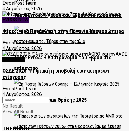
EvrosPost Team
4 Αυγούστου, 2026
Taste Evros: Η γεύση του Έβρου στο προσκήνιο
EVROS NOW
Φέρες: Ιερά Παράκληση στην Παναγία Κοσμοσώτειρα
EvrosPost Team
4 Αυγούστου, 2026
Taste Evros: Η γαστρονομία του Έβρου στο
FEATURED
επίκεντρο
ΟΣΔΕ 2026: Ψηφιακή η υποβολή των αιτήσεων
ενίσχυσης
EvrosPost Team
4 Αυγούστου, 2026
2η Γιορτή Γεύσεων Θράκης 2025
No Result
View All Result
TRENDING