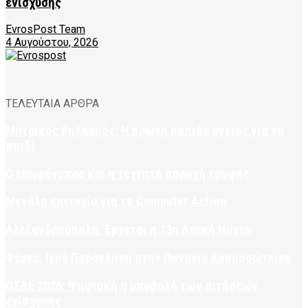
ενίσχυσης
EvrosPost Team
4 Αυγούστου, 2026
ΤΕΛΕΥΤΑΙΑ ΑΡΘΡΑ
Μητρικός θηλασμός: Η πρώτη ασπίδα υγείας για το
παιδί
Ο Μαυρόγυπας και η τεχνητή παροχή τροφής
Μεγάλη επιτυχία για το Computer Action
Αλεξανδρούπολη: Έρχεται η 13η Λευκή Νύχτα
Φέρες: Ιερά Παράκληση στην Παναγία Κοσμοσώτειρα
ΟΣΔΕ 2026: Ψηφιακή η υποβολή των αιτήσεων
ενίσχυσης