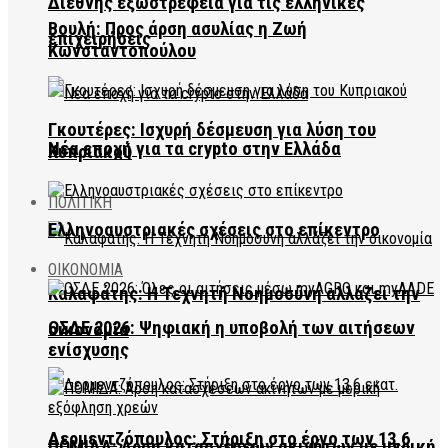
Διεθνής εξωστρέφεια για τις ελληνικές
Βουλή: Προς άρση ασυλίας η Ζωή
επιχειρήσεις
Κωνσταντοπούλου
Γκουτέρες: Ισχυρή δέσμευση για λύση του
Νέα εποχή για τα crypto στην Ελλάδα
Κυπριακού
ΠΟΛΙΤΙΚΗ
Ελληνοαυστριακές σχέσεις στο επίκεντρο
ΟΙΚΟΝΟΜΙΑ
Καλαφάτης: Η Τεχνητή Νοημοσύνη αλλάζει την
ΟΣΔΕ 2026: Ψηφιακή η υποβολή των αιτήσεων
οικονομία
ενίσχυσης
Δερμεντζόπουλος: Στήριξη στο έργο των 13,6
ΠΟΜΙΔΑ: Άρση κατασχέσεων ακινήτων με μερική