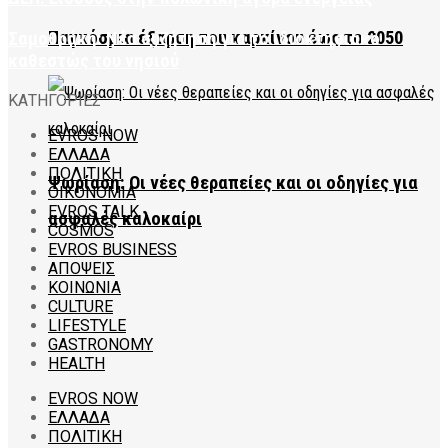
Παγκόσμια έξαρση του καρκίνου έως το 2050
Σαμοθράκη: Νέα συζήτηση για το ιδιοκτησιακό
καθεστώς του νησιού
ΚΑΤΗΓΟΡΙΕΣ
EVROS NOW
ΕΛΛΑΔΑ
ΠΟΛΙΤΙΚΗ
Ψωρίαση: Οι νέες θεραπείες και οι οδηγίες για
ΟΙΚΟΝΟΜΙΑ
EVROS TALK
ασφαλές καλοκαίρι
COSMOS
EVROS BUSINESS
ΑΠΟΨΕΙΣ
ΚΟΙΝΩΝΙΑ
CULTURE
LIFESTYLE
GASTRONOMY
HEALTH
EVROS NOW
ΕΛΛΑΔΑ
ΠΟΛΙΤΙΚΗ