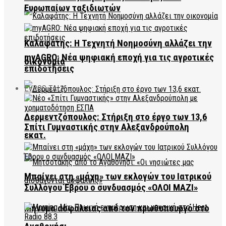
Ευρωπαίων ταξιδιωτών
Καλαφάτης: Η Τεχνητή Νοημοσύνη αλλάζει την
myAGRO: Νέα ψηφιακή εποχή για τις αγροτικές
οικονομία
επιδοτήσεις
EVROS TALK
Δερμεντζόπουλος: Στήριξη στο έργο των 13,6
Σπίτι Γυμναστικής στην Αλεξανδρούπολη
εκατ.
Μπαίνει στη «μάχη» των εκλογών του Ιατρικού
Συλλόγου Έβρου ο συνδυασμός «ΟΛΟΙ ΜΑΖΙ»
Μήνυμα ασφάλειας από τον πρωθυπουργό στο