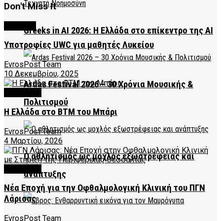
Don't Miss It
CULTURE
Greeks in AI 2026: Η Ελλάδα στο επίκεντρο της AI
Υποτροφίες UWC για μαθητές Λυκείου
EvrosPost Team
10 Δεκεμβρίου, 2025
Ardas Festival 2026 – 30 Χρόνια Μουσικής &
FEATURED
Πολιτισμού
Η Ελλάδα στο BTM του Μπάρι
EvrosPost Team
4 Μαρτίου, 2026
Ο αθλητισμός ως μοχλός εξωστρέφειας και
FEATURED
ανάπτυξης
Νέα Εποχή για την Οφθαλμολογική Κλινική του ΠΓΝ
Λάρισας
EvrosPost Team