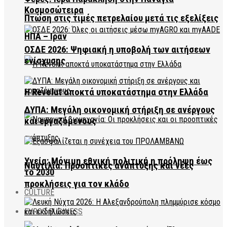
Κοσμοσώτειρα
Πτώση στις τιμές πετρελαίου μετά τις εξελίξεις
ΗΠΑ – Ιράν
ΟΣΔΕ 2026: Ψηφιακή η υποβολή των αιτήσεων
ενίσχυσης
Η Revolut αποκτά υποκατάστημα στην Ελλάδα
ΔΥΠΑ: Μεγάλη οικονομική στήριξη σε ανέργους
και εργαζόμενους
Υγεία: Μόνιμη εθνική πολιτική η πρόληψη έως
Ναυτιλία: Προοπτικές ανάπτυξης και νέες
το 2030
προκλήσεις για τον κλάδο
CULTURE
EVROS BUSINESS