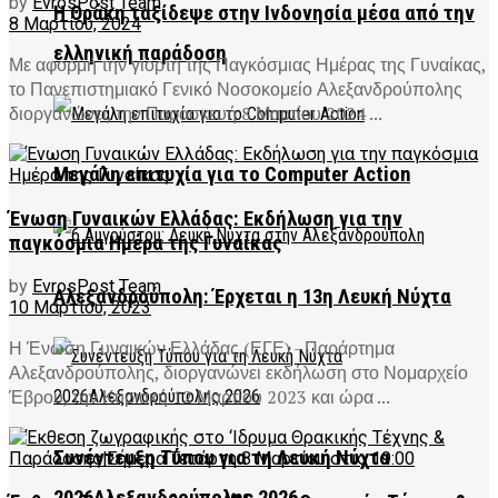
by
EvrosPost Team
Η Θράκη ταξίδεψε στην Ινδονησία μέσα από την
8 Μαρτίου, 2024
ελληνική παράδοση
Με αφορμή την γιορτή της Παγκόσμιας Ημέρας της Γυναίκας,
το Πανεπιστημιακό Γενικό Νοσοκομείο Αλεξανδρούπολης
διοργανώνει, την Παρασκευή 8 Μαρτίου 2024 ...
Μεγάλη επιτυχία για το Computer Action
Ένωση Γυναικών Ελλάδας: Εκδήλωση για την
παγκόσμια Ημέρα της Γυναίκας
by
EvrosPost Team
Αλεξανδρούπολη: Έρχεται η 13η Λευκή Νύχτα
10 Μαρτίου, 2023
Η Ένωση Γυναικών Ελλάδας (ΕΓΕ) - Παράρτημα
Αλεξανδρούπολης, διοργανώνει εκδήλωση στο Νομαρχείο
Έβρου, την Κυριακή 12 Μαρτίου 2023 και ώρα ...
Συνέντευξη Τύπου για τη Λευκή Νύχτα