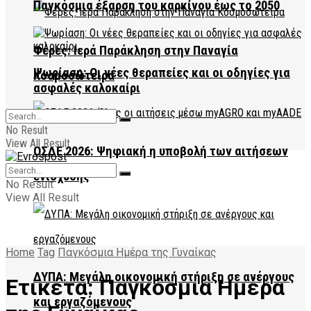
Παγκόσμια έξαρση του καρκίνου έως το 2050
Φέρες: Ιερά Παράκληση στην Παναγία
Ψωρίαση: Οι νέες θεραπείες και οι οδηγίες για
Κοσμοσώτειρα
ασφαλές καλοκαίρι
No Result
View All Result
ΟΣΔΕ 2026: Ψηφιακή η υποβολή των αιτήσεων
ενίσχυσης
No Result
View All Result
Home
Tag
Παγκόσμια Ημέρα της Γυναίκας
ΔΥΠΑ: Μεγάλη οικονομική στήριξη σε ανέργους
Ετικέτα:
Παγκόσμια Ημέρα
και εργαζόμενους