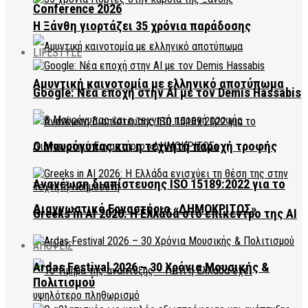
Conference 2026
Η Ξάνθη γιορτάζει 35 χρόνια παράδοσης
LIFESTYLE
Αμυντική καινοτομία με ελληνικό αποτύπωμα
Google: Νέα εποχή στην AI με τον Demis Hassabis
Ο Μαυρόγυπας και η τεχνητή παροχή τροφής
Ανανέωση διαπίστευσης ISO 15189:2022 για το
Διαγνωστικό Εργαστήριο «ΔΗΜΟΚΡΙΤΟΣ»
Greeks in AI 2026: Η Ελλάδα στο επίκεντρο της AI
ΑΠΟΨΕΙΣ
Ardas Festival 2026 – 30 Χρόνια Μουσικής &
Πολιτισμού