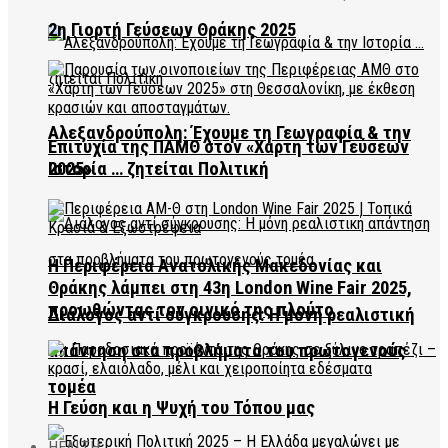
2η Γιορτή Γεύσεων Θράκης 2025
Αλεξανδρούπολη: Έχουμε τη Γεωγραφία & την
Επιτυχία της ΠΑΜΘ στον «Χάρτη των Γεύσεων
2025»
Ιστορία … ζητείται Πολιτική
Η Περιφέρεια Ανατολικής Μακεδονίας και
Θράκης λάμπει στη 43η London Wine Fair 2025,
προωθώντας τον οινικό της πλούτο
Διάλογος αντί σύγκρουσης: Η μόνη ρεαλιστική
απάντηση στα προβλήματα του πρωτογενούς
τομέα
Η Γεύση και η Ψυχή του Τόπου μας
HEALTH