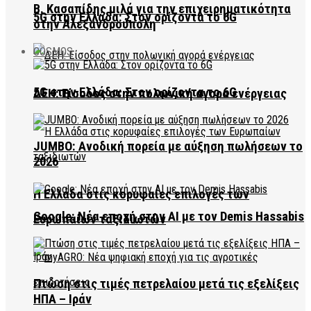
Β. Κασαπίδης μιλά για την επιχειρηματικότητα
5G στην Ελλάδα: Στον ορίζοντα το 6G
στην Αλεξανδρούπολη
COSMOS
5G στην Ελλάδα: Στον ορίζοντα το 6G
ΔΕΗ: Είσοδος στην πολωνική αγορά ενέργειας
JUMBO: Ανοδική πορεία με αύξηση πωλήσεων το
2026
Η Ελλάδα στις κορυφαίες επιλογές των
Google: Νέα εποχή στην AI με τον Demis Hassabis
Ευρωπαίων ταξιδιωτών
Πτώση στις τιμές πετρελαίου μετά τις εξελίξεις
ΗΠΑ – Ιράν