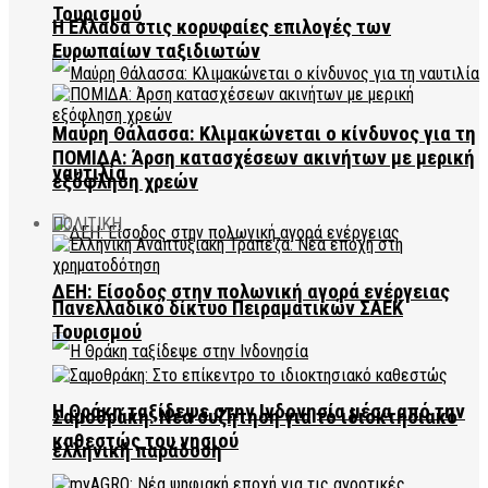
Τουρισμού
Η Ελλάδα στις κορυφαίες επιλογές των
Ευρωπαίων ταξιδιωτών
Μαύρη Θάλασσα: Κλιμακώνεται ο κίνδυνος για τη
ΠΟΜΙΔΑ: Άρση κατασχέσεων ακινήτων με μερική
ναυτιλία
εξόφληση χρεών
ΠΟΛΙΤΙΚΗ
ΔΕΗ: Είσοδος στην πολωνική αγορά ενέργειας
Πανελλαδικό δίκτυο Πειραματικών ΣΑΕΚ
Τουρισμού
Η Θράκη ταξίδεψε στην Ινδονησία μέσα από την
Σαμοθράκη: Νέα συζήτηση για το ιδιοκτησιακό
καθεστώς του νησιού
ελληνική παράδοση