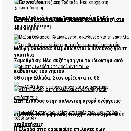
Πανελλαδικό δίκτυο Πειραματικών ΣΑΕΚ
Ελληνική Αναπτυξιακή Τράπεζα: Νέα εποχή στη
χρηματοδότηση
Τουρισμού
Μαύρη Θάλασσα: Κλιμακώνεται ο κίνδυνος για τη
ναυτιλία
Σαμοθράκη: Νέα συζήτηση για το ιδιοκτησιακό
καθεστώς του νησιού
5G στην Ελλάδα: Στον ορίζοντα το 6G
ΔΕΗ: Είσοδος στην πολωνική αγορά ενέργειας
myAGRO: Νέα ψηφιακή εποχή για τις αγροτικές
επιδοτήσεις
Η Ελλάδα στις κορυφαίες επιλογές των