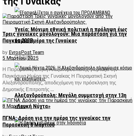
της Γυναίκας
Υγεία: Μόνιμη εθνική πολιτική η πρόληψη έως
Τρεις γυναίκες μονολογούν: Μια παράσταση για την
το 2030
Παγκόσμια Ημέρα της Γυναίκας
by
EvrosPost Team
CULTURE
5 Μαρτίου, 2025
Η Πειραματική Σκηνή Αλεξανδρούπολης γιορτάζει την
Παγκόσμια Ημέρα της Γυναίκας Η Πειραματική Σκηνή
Αλεξανδρούπολης, αποδεχόμενη την πρόσκληση της
Δημοτικής Επιτροπής ...
Αλεξανδρούπολη: Μεγάλη συμμετοχή στην 13η
«Λευκή Νύχτα»
ΠΓΝΑ: Δράση για την ημέρα της γυναίκας την
Παρασκευή 8 Μαρτίου