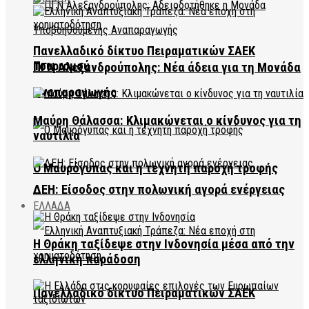
Πανελλαδικό δίκτυο Πειραματικών ΣΑΕΚ
Τουρισμού
ΠΓΝ Αλεξανδρούπολης: Νέα άδεια για τη Μονάδα
Αναπαραγωγής
Μαύρη Θάλασσα: Κλιμακώνεται ο κίνδυνος για τη
ναυτιλία
Ο Μαυρόγυπας και η τεχνητή παροχή τροφής
ΔΕΗ: Είσοδος στην πολωνική αγορά ενέργειας
ΕΛΛΑΔΑ
Η Θράκη ταξίδεψε στην Ινδονησία μέσα από την
ελληνική παράδοση
Πανελλαδικό δίκτυο Πειραματικών ΣΑΕΚ