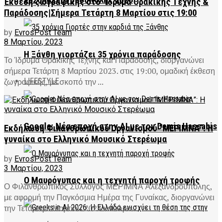
2026Αλεξανδρούπολης 2026
Έκθεση ζωγραφικής στο ‘Ιδρυμα Θρακικής Τέχνης &
Παράδοσης|Σήμερα Τετάρτη 8 Μαρτίου στις 19:00
by
EvrosPost Team
8 Μαρτίου, 2023
Η Ξάνθη γιορτάζει 35 χρόνια παράδοσης
Το Ίδρυμα Θρακικής Τέχνης και Παράδοσης, διοργανώνει
σήμερα Τετάρτη 8 Μαρτίου 2023. στις 19:00, ομαδική έκθεση
ζωγραφικής, με σκοπό την ...
LIFESTYLE
Google: Νέα εποχή στην AI με τον Demis Hassabis
Εκδήλωση Φιλανθρωπικού Οργανισμού “ΜΕΡΙΜΝΑ”: Η
γυναίκα στο Ελληνικό Μουσικό Στερέωμα
by
EvrosPost Team
3 Μαρτίου, 2023
Ο Μαυρόγυπας και η τεχνητή παροχή τροφής
Ο Φιλανθρωπικός Σύλλογος ΜΕΡΙΜΝΑ Αλεξανδρούπολης,
με αφορμή την Παγκόσμια Ημέρα της Γυναίκας, διοργανώνει
την Τετάρτη 8 Μαρτίου 2023 και ώρα ...