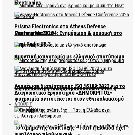
Electronics
Prisma Electronics στο Athens Defence
Conference 2026
Morning Mix 30.04: Ενημέρωση & μουσική στο
Heat Radio 88.3
Αμυντική καινοτομία με ελληνικό αποτύπωμα
Ανανέωση διαπίστευσης ISO 15189:2022 για το
Μητροπολίτης Αλεξανδρουπόλεως: Όταν η
Διαγνωστικό Εργαστήριο «ΔΗΜΟΚΡΙΤΟΣ»
ψυχραιμία αντιστέκεται στον εθνικολαϊκισμό
ΑΠΟΨΕΙΣ
του φόβου
Το τίμημα της ανάπτυξης – Γιατί η Ελλάδα έχει
υψηλότερο πληθωρισμό