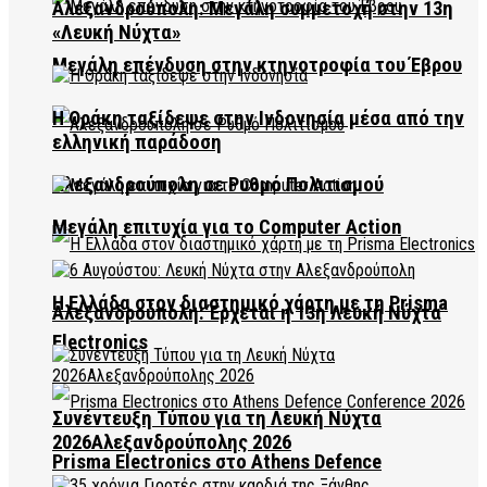
Αλεξανδρούπολη: Μεγάλη συμμετοχή στην 13η
«Λευκή Νύχτα»
Μεγάλη επένδυση στην κτηνοτροφία του Έβρου
Η Θράκη ταξίδεψε στην Ινδονησία μέσα από την
ελληνική παράδοση
Αλεξανδρούπολη σε Ρυθμό Πολιτισμού
Μεγάλη επιτυχία για το Computer Action
Η Ελλάδα στον διαστημικό χάρτη με τη Prisma
Αλεξανδρούπολη: Έρχεται η 13η Λευκή Νύχτα
Electronics
Συνέντευξη Τύπου για τη Λευκή Νύχτα
2026Αλεξανδρούπολης 2026
Prisma Electronics στο Athens Defence