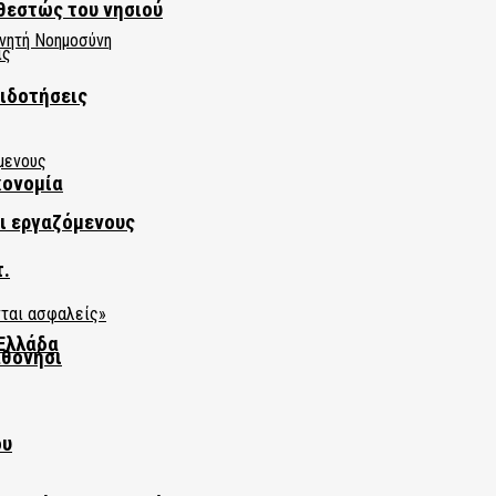
θεστώς του νησιού
πιδοτήσεις
κονομία
αι εργαζόμενους
τ.
Ελλάδα
αθονήσι
ου