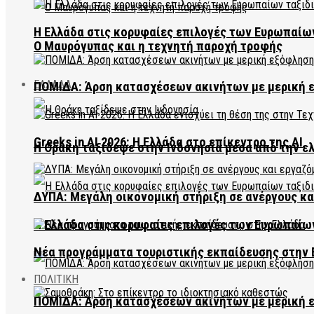
Η Ελλάδα στις κορυφαίες επιλογές των Ευρωπαίω
Ο Μαυρόγυπας και η τεχνητή παροχή τροφής
ΕΛΛΑΔΑ
ΠΟΜΙΔΑ: Άρση κατασχέσεων ακινήτων με μερική 
Greeks in AI 2026: Η Ελλάδα στο επίκεντρο της AI
Η Θράκη ταξίδεψε στην Ινδονησία μέσα από την ε
ΔΥΠΑ: Μεγάλη οικονομική στήριξη σε ανέργους κ
Η Ελλάδα στις κορυφαίες επιλογές των Ευρωπαίω
Νέα προγράμματα τουριστικής εκπαίδευσης στην 
ΠΟΛΙΤΙΚΗ
ΠΟΜΙΔΑ: Άρση κατασχέσεων ακινήτων με μερική 