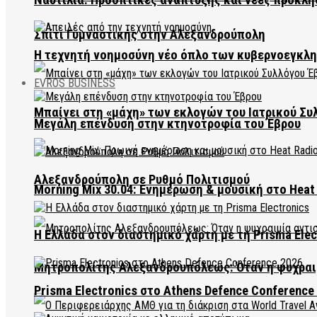
Σπίτι Γυμναστικής στην Αλεξανδρούπολη
Η τεχνητή νοημοσύνη νέο όπλο των κυβερνοεγκλ
EVROS BUSINESS
Μπαίνει στη «μάχη» των εκλογών του Ιατρικού Συ
Μεγάλη επένδυση στην κτηνοτροφία του Έβρου
Αλεξανδρούπολη σε Ρυθμό Πολιτισμού
Morning Mix 30.04: Ενημέρωση & μουσική στο Heat 
Η Ελλάδα στον διαστημικό χάρτη με τη Prisma Elec
Μητροπολίτης Αλεξανδρουπόλεως: Όταν η ψυχραιμ
Prisma Electronics στο Athens Defence Conference