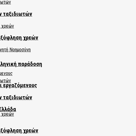
ν ταξιδιωτών
εξόφληση χρεών
λληνική παράδοση
αι εργαζόμενους
ν ταξιδιωτών
Ελλάδα
εξόφληση χρεών