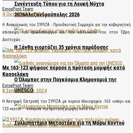
Συνέντευξη Τύπου για τη Λευκή Νύχτα
EvrosPost Team
2026Αλεξανδρούπολης 2026
4 Οκτωβρίου, 2024
Η Ανακοίνωση του ΣΥΡΙΖΑ - Προοδευτική Συμμαχία για την κυβερνητική
επίσκεψη του πρωθυπουργού και του επιτελείου του στον Έβρο.
Δυστυχώς ...
Η Ξάνθη γιορτάζει 35 χρόνια παράδοσης
Με 163-123 ψήφους πέρασε η πρόταση μομφής κατά
Κασσελάκη
Ο Όλυμπος στην Παγκόσμια Κληρονομιά της
EvrosPost Team
UNESCO
8 Σεπτεμβρίου, 2024
Η Κεντρική Επιτροπή του ΣΥΡΙΖΑ με ευρεία πλειοψηφία -163 «υπέρ» και
123 «κατά» – ενέκρινε την πρόταση μομφής κατά του ...
Συλλυπητήρια Μητσοτάκη για τη Μάρω Κοντού