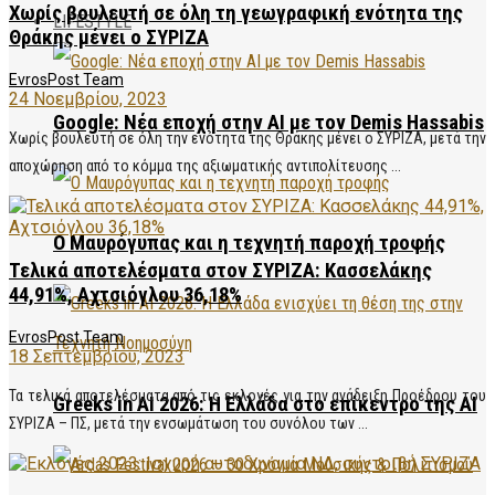
Χωρίς βουλευτή σε όλη τη γεωγραφική ενότητα της
LIFESTYLE
Θράκης μένει ο ΣΥΡΙΖΑ
EvrosPost Team
24 Νοεμβρίου, 2023
Google: Νέα εποχή στην AI με τον Demis Hassabis
Χωρίς βουλευτή σε όλη την ενότητα της Θράκης μένει ο ΣΥΡΙΖΑ, μετά την
αποχώρηση από το κόμμα της αξιωματικής αντιπολίτευσης ...
Ο Μαυρόγυπας και η τεχνητή παροχή τροφής
Τελικά αποτελέσματα στον ΣΥΡΙΖΑ: Κασσελάκης
44,91%, Αχτσιόγλου 36,18%
EvrosPost Team
18 Σεπτεμβρίου, 2023
Τα τελικά αποτελέσματα από τις εκλογές για την ανάδειξη Προέδρου του
Greeks in AI 2026: Η Ελλάδα στο επίκεντρο της AI
ΣΥΡΙΖΑ – ΠΣ, μετά την ενσωμάτωση του συνόλου των ...