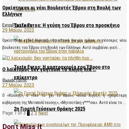
Ορκίστηκαν οι νέοι Βουλευτές Έβρου στη Βουλή των
Ελλήνων
Taste Evros: Η γεύση του Έβρου στο προσκήνιο
EvrosPost Team
29 Μαΐου, 2023
Ορκίστηκαν εχθές Κυριακή ουσιαστικά για μία ημέρα, οι τέσσερις νέοι
βουλευτές του Έβρου στη Βουλή των Ελλήνων. Αυτό συμβαίνει γιατί ...
Taste Evros: Η γαστρονομία του Έβρου στο
Ο λαϊκισμός δεν γοητεύει τα πλήθη πια …
επίκεντρο
Θωμάς Γαζής
27 Μαΐου, 2023
Ο «Κούλης», ο «δεν το ‘χει το παιδί», «είναι λίγος», η «χειρότερη
κυβέρνηση της Μεταπολίτευσης», «Μητσοτάκη γ***σαι». Αυτό είναι το ...
2η Γιορτή Γεύσεων Θράκης 2025
Page 1 of 3
1
2
3
Next
Don't Miss It