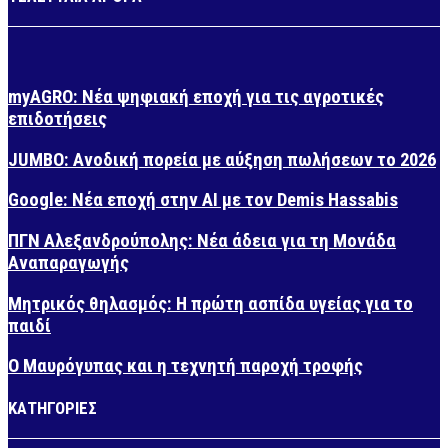
myAGRO: Νέα ψηφιακή εποχή για τις αγροτικές
επιδοτήσεις
JUMBO: Ανοδική πορεία με αύξηση πωλήσεων το 2026
Google: Νέα εποχή στην AI με τον Demis Hassabis
ΠΓΝ Αλεξανδρούπολης: Νέα άδεια για τη Μονάδα
Αναπαραγωγής
Μητρικός θηλασμός: Η πρώτη ασπίδα υγείας για το
παιδί
Ο Μαυρόγυπας και η τεχνητή παροχή τροφής
ΚΑΤΗΓΟΡΙΕΣ