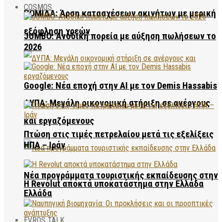
COSMOS
ΠΟΜΙΔΑ: Άρση κατασχέσεων ακινήτων με μερική
εξόφληση χρεών
JUMBO: Ανοδική πορεία με αύξηση πωλήσεων το
2026
Google: Νέα εποχή στην AI με τον Demis Hassabis
ΔΥΠΑ: Μεγάλη οικονομική στήριξη σε ανέργους
και εργαζόμενους
Πτώση στις τιμές πετρελαίου μετά τις εξελίξεις
ΗΠΑ – Ιράν
Νέα προγράμματα τουριστικής εκπαίδευσης στην
Η Revolut αποκτά υποκατάστημα στην Ελλάδα
Ελλάδα
EVROS TALK