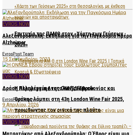
EVROS NOW
Επιτυχία της ΠΑΜΘ στον «Χάρτη των Γεύσεων
Αλεξανδρούπολη: Εκδήλωση για την Παγκόσμια Ημέρα
Alzheimer
2025»
EvrosPost Team
15 Σεπτεμβρίου, 2023
EVROS NOW
Δράση Αλληλεγγύης της ΟΝΝΕΔ Έβρου
Η Περιφέρεια Ανατολικής Μακεδονίας και
Θράκης λάμπει στη 43η London Wine Fair 2025,
EvrosPost Team
9 Απριλίου, 2026
προωθώντας τον οινικό της πλούτο
EVROS NOW
Μητσοτάκης από Αλεξανδρούπολη: Ο Έβρος είναι μια