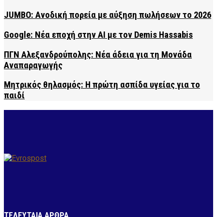
JUMBO: Ανοδική πορεία με αύξηση πωλήσεων το 2026
Google: Νέα εποχή στην AI με τον Demis Hassabis
ΠΓΝ Αλεξανδρούπολης: Νέα άδεια για τη Μονάδα
Αναπαραγωγής
Μητρικός θηλασμός: Η πρώτη ασπίδα υγείας για το
παιδί
ΤΕΛΕΥΤΑΙΑ ΑΡΘΡΑ