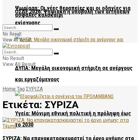
Ψωρίαση: Οι νέες θεραπείες και οι οδηγίες για
ΟΣΔΕ 2026: Ψηφιακή η υποβολή των αιτήσεων
ασφαλές καλοκαίρι
ενίσχυσης
No Result
View All Result
No Result
View All Result
ΔΥΠΑ: Μεγάλη οικονομική στήριξη σε ανέργους
και εργαζόμενους
Home
Tag
ΣΥΡΙΖΑ
Ετικέτα:
ΣΥΡΙΖΑ
Υγεία: Μόνιμη εθνική πολιτική η πρόληψη έως
το 2030
ΣΥΡΙΖΑ: Να επανακατασκευαστεί το έργο μνήμης στα