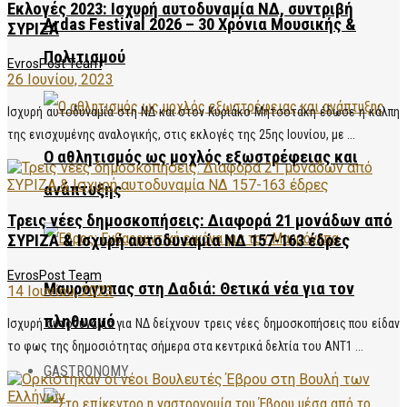
Εκλογές 2023: Ισχυρή αυτοδυναμία ΝΔ, συντριβή
Ardas Festival 2026 – 30 Χρόνια Μουσικής &
ΣΥΡΙΖΑ
Πολιτισμού
EvrosPost Team
26 Ιουνίου, 2023
Ισχυρή αυτοδυναμία στη ΝΔ και στον Κυριάκο Μητσοτάκη έδωσε η κάλπη
της ενισχυμένης αναλογικής, στις εκλογές της 25ης Ιουνίου, με ...
Ο αθλητισμός ως μοχλός εξωστρέφειας και
ανάπτυξης
Τρεις νέες δημοσκοπήσεις: Διαφορά 21 μονάδων από
ΣΥΡΙΖΑ & Iσχυρή αυτοδυναμία ΝΔ 157-163 έδρες
EvrosPost Team
Μαυρόγυπας στη Δαδιά: Θετικά νέα για τον
14 Ιουνίου, 2023
πληθυσμό
Ισχυρή αυτοδυναμία για ΝΔ δείχνουν τρεις νέες δημοσκοπήσεις που είδαν
το φως της δημοσιότητας σήμερα στα κεντρικά δελτία του ΑΝΤ1 ...
GASTRONOMY