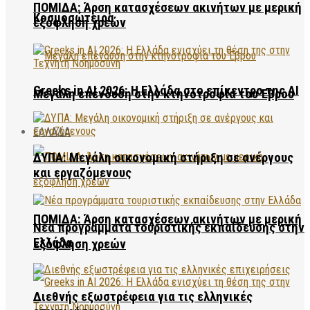
ΠΟΜΙΔΑ: Άρση κατασχέσεων ακινήτων με μερική
Κοσμοσώτειρα
εξόφληση χρεών
Greeks in AI 2026: Η Ελλάδα στο επίκεντρο της AI
Μεγάλη επένδυση στην κτηνοτροφία του Έβρου
ΕΛΛΑΔΑ
ΔΥΠΑ: Μεγάλη οικονομική στήριξη σε ανέργους
και εργαζόμενους
ΠΟΜΙΔΑ: Άρση κατασχέσεων ακινήτων με μερική
Νέα προγράμματα τουριστικής εκπαίδευσης στην
Ελλάδα
εξόφληση χρεών
Διεθνής εξωστρέφεια για τις ελληνικές