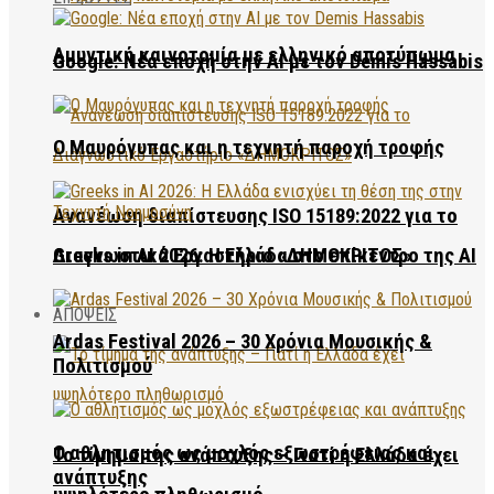
Αμυντική καινοτομία με ελληνικό αποτύπωμα
Google: Νέα εποχή στην AI με τον Demis Hassabis
Ο Μαυρόγυπας και η τεχνητή παροχή τροφής
Ανανέωση διαπίστευσης ISO 15189:2022 για το
Διαγνωστικό Εργαστήριο «ΔΗΜΟΚΡΙΤΟΣ»
Greeks in AI 2026: Η Ελλάδα στο επίκεντρο της AI
ΑΠΟΨΕΙΣ
Ardas Festival 2026 – 30 Χρόνια Μουσικής &
Πολιτισμού
Ο αθλητισμός ως μοχλός εξωστρέφειας και
Το τίμημα της ανάπτυξης – Γιατί η Ελλάδα έχει
ανάπτυξης