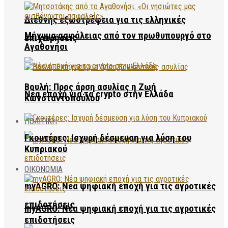
Διεθνής εξωστρέφεια για τις ελληνικές
Μήνυμα ασφάλειας από τον πρωθυπουργό στο
επιχειρήσεις
Αγαθονήσι
Βουλή: Προς άρση ασυλίας η Ζωή
Νέα εποχή για τα crypto στην Ελλάδα
Κωνσταντοπούλου
ΠΟΛΙΤΙΚΗ
Γκουτέρες: Ισχυρή δέσμευση για λύση του
Κυπριακού
ΟΙΚΟΝΟΜΙΑ
myAGRO: Νέα ψηφιακή εποχή για τις αγροτικές
επιδοτήσεις
myAGRO: Νέα ψηφιακή εποχή για τις αγροτικές
επιδοτήσεις