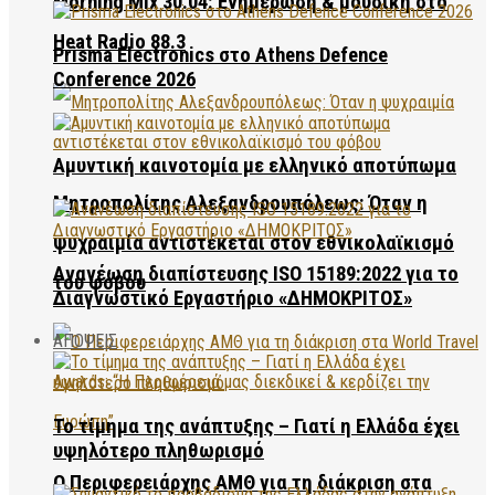
Morning Mix 30.04: Ενημέρωση & μουσική στο
Heat Radio 88.3
Prisma Electronics στο Athens Defence
Conference 2026
Αμυντική καινοτομία με ελληνικό αποτύπωμα
Μητροπολίτης Αλεξανδρουπόλεως: Όταν η
ψυχραιμία αντιστέκεται στον εθνικολαϊκισμό
Ανανέωση διαπίστευσης ISO 15189:2022 για το
του φόβου
Διαγνωστικό Εργαστήριο «ΔΗΜΟΚΡΙΤΟΣ»
ΑΠΟΨΕΙΣ
Το τίμημα της ανάπτυξης – Γιατί η Ελλάδα έχει
υψηλότερο πληθωρισμό
Ο Περιφερειάρχης ΑΜΘ για τη διάκριση στα