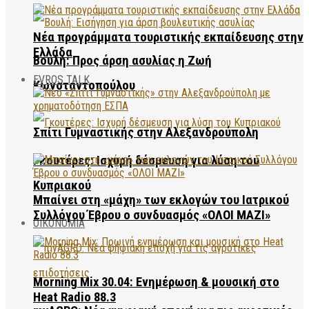
Νέα προγράμματα τουριστικής εκπαίδευσης στην
Ελλάδα
Βουλή: Προς άρση ασυλίας η Ζωή
EVROS TALK
Κωνσταντοπούλου
Σπίτι Γυμναστικής στην Αλεξανδρούπολη
Γκουτέρες: Ισχυρή δέσμευση για λύση του
Κυπριακού
Μπαίνει στη «μάχη» των εκλογών του Ιατρικού
Συλλόγου Έβρου ο συνδυασμός «ΟΛΟΙ ΜΑΖΙ»
ΟΙΚΟΝΟΜΙΑ
Morning Mix 30.04: Ενημέρωση & μουσική στο
Heat Radio 88.3