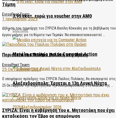
Τέμπη
EvrosPost Team
3,95 εκατ. ευρώ για voucher στην ΑΜΘ
1 Ιανουαρίου, 2025
Δήλωση του τομεάρχη του ΣΥΡΙΖΑ Βασίλη Κόκκαλη για τη βεβήλωση του
CULTURE
έργου μνήμης για τα θύματα των Τεμπών. Να επανακατασκευαστεί ...
Μεγάλη επιτυχία για το Computer Action
Περιοδεία του Παύλου Πολάκη στη Θράκη
EvrosPost Team
25 Οκτωβρίου, 2024
Ο υποψήφιος πρόεδρος του ΣΥΡΙΖΑ Παύλος Πολάκης, θα επισκεφτεί στις
Αλεξανδρούπολη: Έρχεται η 13η Λευκή Νύχτα
25 Οκτωβρίου την Κομοτηνή και την Αλεξανδρούπολη. Στο πλαίσιο της ...
ΣΥΡΙΖΑ: Είναι η κυβέρνηση του κ. Μητσοτάκη που έχει
καταδικάσει τον Έβρο σε απομόνωση