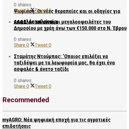
0 shares
Share
0
Tweet
0
Ψωρίαση: Οι νέες θεραπείες και οι οδηγίες για
ασφαλές καλοκαίρι
ΑΑΔΕ: Αυτοί είναι οι μεγαλοοφειλέτες του
Δημοσίου με χρέη άνω των €150.000 στο Ν. Έβρου
0 shares
Share
0
Tweet
0
Σταμάτης Ντούμπας: ‘Οποιος επιλέξει να
ταξιδέψει με τα λεωφορεία μας, θα έχει ένα
ασφαλές & άνετο ταξίδι
0 shares
Share
0
Tweet
0
Recommended
myAGRO: Νέα ψηφιακή εποχή για τις αγροτικές
επιδοτήσεις