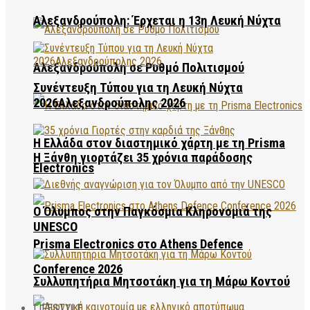
Αλεξανδρούπολη: Έρχεται η 13η Λευκή Νύχτα
Αλεξανδρούπολη σε Ρυθμό Πολιτισμού
Συνέντευξη Τύπου για τη Λευκή Νύχτα
2026Αλεξανδρούπολης 2026
Η Ελλάδα στον διαστημικό χάρτη με τη Prisma
Η Ξάνθη γιορτάζει 35 χρόνια παράδοσης
Electronics
Ο Όλυμπος στην Παγκόσμια Κληρονομιά της
UNESCO
Prisma Electronics στο Athens Defence
Conference 2026
Συλλυπητήρια Μητσοτάκη για τη Μάρω Κοντού
LIFESTYLE