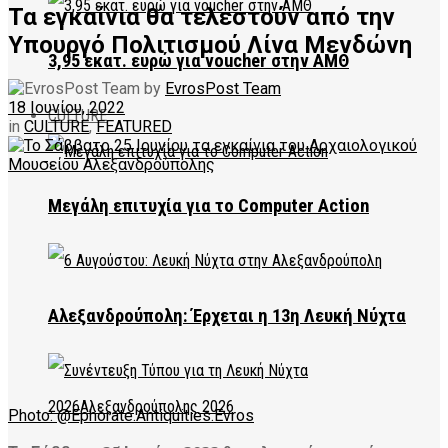
Τα εγκαίνια θα τελεστούν από την
Υπουργό Πολιτισμού Λίνα Μενδώνη
3,95 εκατ. ευρώ για voucher στην ΑΜΘ
by
EvrosPost Team
18 Ιουνίου, 2022
CULTURE
in
CULTURE
,
FEATURED
Μεγάλη επιτυχία για το Computer Action
Αλεξανδρούπολη: Έρχεται η 13η Λευκή Νύχτα
Photo: @Ephorate.Antiquities.Evros