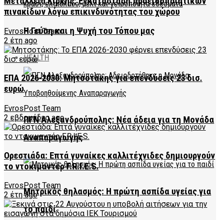
Μεταλλεία Κίρκης: Εγκατάσταση προειδοποιητικών
πινακίδων λόγω επικινδυνότητας του χώρου
Η Γεύση και η Ψυχή του Τόπου μας
EvrosPost Team
2 έτη ago
HEALTH
ΕΠΑ 2026-2030: Μητσοτάκης για επενδύσεις 23 δισ.
ευρώ
EvrosPost Team
2 εβδομάδες ago
ΠΓΝ Αλεξανδρούπολης: Νέα άδεια για τη Μονάδα
Αναπαραγωγής
Ορεστιάδα: Επτά γυναίκες καλλιτέχνιδες δημιουργούν
το ντοκιμαντέρ F.R.I.E.S.
EvrosPost Team
Μητρικός θηλασμός: Η πρώτη ασπίδα υγείας για
2 έτη ago
το παιδί