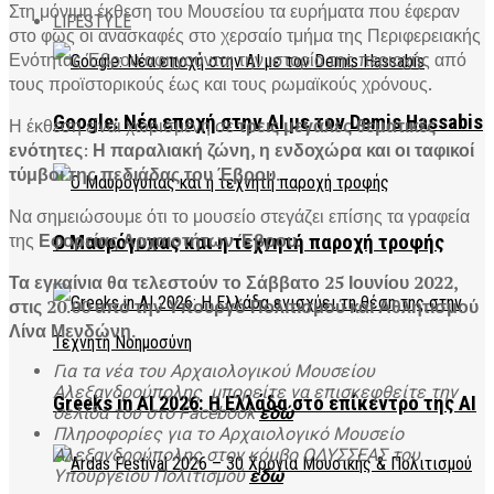
Στη μόνιμη έκθεση του Μουσείου τα ευρήματα που έφεραν
LIFESTYLE
στο φως οι ανασκαφές στο χερσαίο τμήμα της Περιφερειακής
Ενότητας Έβρου αφηγούνται την ιστορία της περιοχής από
τους προϊστορικούς έως και τους ρωμαϊκούς χρόνους.
Google: Νέα εποχή στην AI με τον Demis Hassabis
Η έκθεση είναι χωρισμένη σε
τρεις μεγάλες θεματικές
ενότητες
:
Η παραλιακή ζώνη, η ενδοχώρα και οι ταφικοί
τύμβοι της πεδιάδας του Έβρου.
Να σημειώσουμε ότι το μουσείο στεγάζει επίσης τα γραφεία
της
Εφορείας Αρχαιοτήτων Έβρου.
Ο Μαυρόγυπας και η τεχνητή παροχή τροφής
Τα εγκαίνια θα τελεστούν το Σάββατο 25 Ιουνίου 2022,
στις 20.00 από την Υπουργό Πολιτισμού και Αθλητισμού
Λίνα Μενδώνη.
Για τα νέα του Αρχαιολογικού Μουσείου
Αλεξανδρούπολης μπορείτε να επισκεφθείτε την
Greeks in AI 2026: Η Ελλάδα στο επίκεντρο της AI
σελίδα του στο Facebook
εδώ
Πληροφορίες για το Αρχαιολογικό Μουσείο
Αλεξανδρούπολης στον κόμβο ΟΔΥΣΣΕΑΣ του
Υπουργείου Πολιτισμού
εδώ