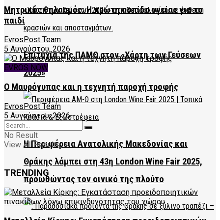
Μητρικός θηλασμός: Η πρώτη ασπίδα υγείας για το
παιδί
EvrosPost Team
5 Αυγούστου, 2026
Επιτυχία της ΠΑΜΘ στον «Χάρτη των Γεύσεων
EVROS NOW
2025»
Ο Μαυρόγυπας και η τεχνητή παροχή τροφής
EvrosPost Team
5 Αυγούστου, 2026
No Result
Η Περιφέρεια Ανατολικής Μακεδονίας και
View All Result
Θράκης λάμπει στη 43η London Wine Fair 2025,
TRENDING
προωθώντας τον οινικό της πλούτο