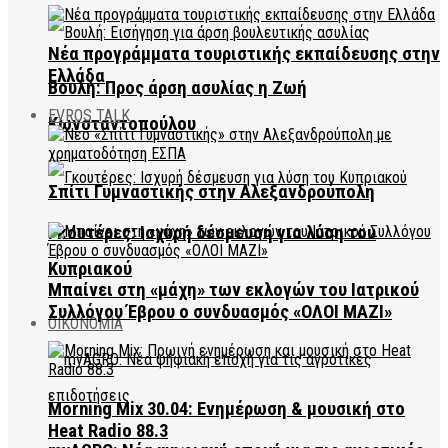
Νέα προγράμματα τουριστικής εκπαίδευσης στην
Ελλάδα
Βουλή: Προς άρση ασυλίας η Ζωή
EVROS TALK
Κωνσταντοπούλου
Σπίτι Γυμναστικής στην Αλεξανδρούπολη
Γκουτέρες: Ισχυρή δέσμευση για λύση του
Κυπριακού
Μπαίνει στη «μάχη» των εκλογών του Ιατρικού
Συλλόγου Έβρου ο συνδυασμός «ΟΛΟΙ ΜΑΖΙ»
ΟΙΚΟΝΟΜΙΑ
Morning Mix 30.04: Ενημέρωση & μουσική στο
Heat Radio 88.3