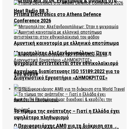
Morning Mix 30.04: Ενημέρωση & μουσική στο
Heat Radio 88.3
Prisma Electronics στο Athens Defence
Conference 2026
Αμυντική καινοτομία με ελληνικό αποτύπωμα
Μητροπολίτης Αλεξανδρουπόλεως: Όταν η
ψυχραιμία αντιστέκεται στον εθνικολαϊκισμό
Ανανέωση διαπίστευσης ISO 15189:2022 για το
του φόβου
Διαγνωστικό Εργαστήριο «ΔΗΜΟΚΡΙΤΟΣ»
ΑΠΟΨΕΙΣ
Το τίμημα της ανάπτυξης – Γιατί η Ελλάδα έχει
υψηλότερο πληθωρισμό
Ο Περιφερειάρχης ΑΜΘ για τη διάκριση στα