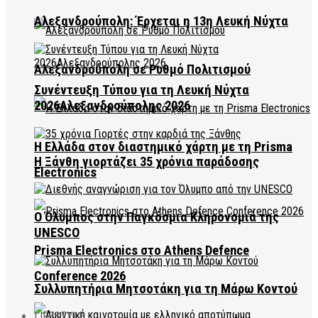
Αλεξανδρούπολη: Έρχεται η 13η Λευκή Νύχτα
Αλεξανδρούπολη σε Ρυθμό Πολιτισμού
Συνέντευξη Τύπου για τη Λευκή Νύχτα
2026Αλεξανδρούπολης 2026
Η Ελλάδα στον διαστημικό χάρτη με τη Prisma
Η Ξάνθη γιορτάζει 35 χρόνια παράδοσης
Electronics
Ο Όλυμπος στην Παγκόσμια Κληρονομιά της
UNESCO
Prisma Electronics στο Athens Defence
Conference 2026
Συλλυπητήρια Μητσοτάκη για τη Μάρω Κοντού
LIFESTYLE