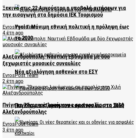
Ξεκινά στις 22 Αυγούστου η υποβολή αιτήσεων για
την εισαγωγή στα δημόσια ΙΕΚ Τουρισμού
Υγεία: Μόνιμη εθνική πολιτική η πρόληψη έως
EvrosPost Team
4 έτη ago
το 2030
Αλεξανδρούπολη: Ναυτική Εβδομάδα με δύο
ξεχωριστές μουσικές συναυλίες
Νέα αξιολόγηση ασθενών στο ΕΣΥ
EvrosPost Team
2 έτη ago
Πνίγηκε 79χρονος λουόμενος σε παραλία στη Χιλή
Παγκόσμια έξαρση του καρκίνου έως το 2050
Αλεξανδρούπολης
EvrosPost Team
3 έτη ago