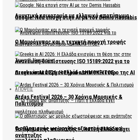
Αμυντική καινοτομία με ελληνικό αποτύπωμα
Google: Νέα εποχή στην AI με τον Demis Hassabis
Ο Μαυρόγυπας και η τεχνητή παροχή τροφής
Ανανέωση διαπίστευσης ISO 15189:2022 για το
Διαγνωστικό Εργαστήριο «ΔΗΜΟΚΡΙΤΟΣ»
Greeks in AI 2026: Η Ελλάδα στο επίκεντρο της AI
ΑΠΟΨΕΙΣ
Ardas Festival 2026 – 30 Χρόνια Μουσικής &
Πολιτισμού
Ο αθλητισμός ως μοχλός εξωστρέφειας και
Το τίμημα της ανάπτυξης – Γιατί η Ελλάδα έχει
ανάπτυξης