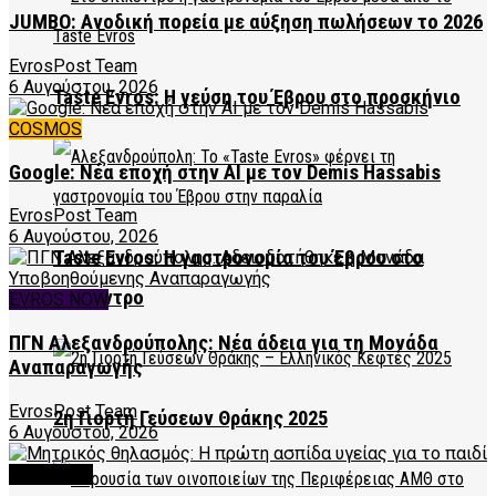
JUMBO: Ανοδική πορεία με αύξηση πωλήσεων το 2026
EvrosPost Team
6 Αυγούστου, 2026
Taste Evros: Η γεύση του Έβρου στο προσκήνιο
COSMOS
Google: Νέα εποχή στην AI με τον Demis Hassabis
EvrosPost Team
6 Αυγούστου, 2026
Taste Evros: Η γαστρονομία του Έβρου στο
επίκεντρο
EVROS NOW
ΠΓΝ Αλεξανδρούπολης: Νέα άδεια για τη Μονάδα
Αναπαραγωγής
EvrosPost Team
2η Γιορτή Γεύσεων Θράκης 2025
6 Αυγούστου, 2026
FEATURED