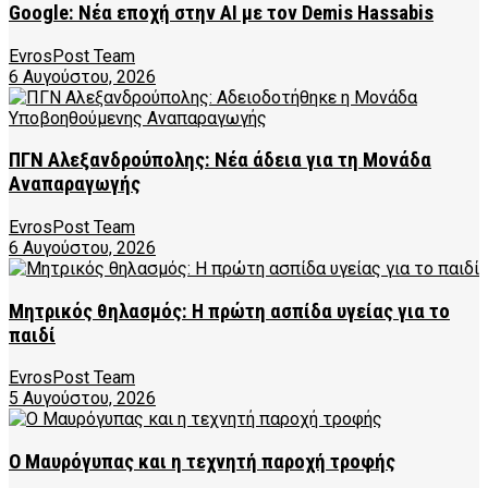
Google: Νέα εποχή στην AI με τον Demis Hassabis
EvrosPost Team
6 Αυγούστου, 2026
ΠΓΝ Αλεξανδρούπολης: Νέα άδεια για τη Μονάδα
Αναπαραγωγής
EvrosPost Team
6 Αυγούστου, 2026
Μητρικός θηλασμός: Η πρώτη ασπίδα υγείας για το
παιδί
EvrosPost Team
5 Αυγούστου, 2026
Ο Μαυρόγυπας και η τεχνητή παροχή τροφής