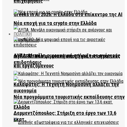
επιχειρήσεις
Greeks in AI 2026: Η Ελλάδα στο επίκεντρο της AI
Νέα εποχή για τα crypto στην Ελλάδα
ΠΟΛΙΤΙΚΗ
ΔΥΠΑ: Μεγάλη οικονομική στήριξη σε ανέργους
myAGRO: Νέα ψηφιακή εποχή για τις αγροτικές
επιδοτήσεις
και εργαζόμενους
Καλαφάτης: Η Τεχνητή Νοημοσύνη αλλάζει την
οικονομία
Νέα προγράμματα τουριστικής εκπαίδευσης στην
Ελλάδα
Δερμεντζόπουλος: Στήριξη στο έργο των 13,6
εκατ.