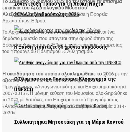
Το Σάββατο 25 Ιουνίου 2022 θα τελεστούν τα επίσημα
Συνέντευξη Τύπου για τη Λευκή Νύχτα
εγκαίνια του Αρχαιολογικού Μουσείου
Αλεξανδρούπολης
, όπως ανακοίνωσε η Εφορεία
2026Αλεξανδρούπολης 2026
Αρχαιοτήτων Έβρου.
Το Αρχαιολογικό Μουσείο Αλεξανδρούπολης είναι ένα
δημόσιο μουσείο που υπάγεται στην αρμοδιότητα της
Εφορείας Αρχαιοτήτων Έβρου, περιφερειακής υπηρεσίας
Η Ξάνθη γιορτάζει 35 χρόνια παράδοσης
του Υπουργείου Πολιτισμού & Αθλητισμού.
Η οικοδόμηση του κτιρίου ολοκληρώθηκε το 2016
με την
Ο Όλυμπος στην Παγκόσμια Κληρονομιά της
αξιοποίηση των πιστώσεων του Επιχειρησιακού
Προγράμματος «Ανταγωνιστικότητα και Επιχειρηματικότητα
UNESCO
2007-2013». Η μόνιμη έκθεση του Μουσείου ολοκληρώθηκε
το 2022 με δαπάνες του Επιχειρησιακού Προγράμματος
«Ανταγωνιστικότητα, Επιχειρηματικότητα, Καινοτομία 2014-
2020».
Συλλυπητήρια Μητσοτάκη για τη Μάρω Κοντού