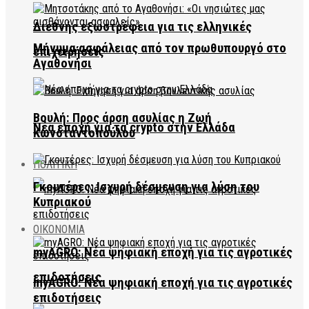
Διεθνής εξωστρέφεια για τις ελληνικές
Μήνυμα ασφάλειας από τον πρωθυπουργό στο
επιχειρήσεις
Αγαθονήσι
Βουλή: Προς άρση ασυλίας η Ζωή
Νέα εποχή για τα crypto στην Ελλάδα
Κωνσταντοπούλου
ΠΟΛΙΤΙΚΗ
Γκουτέρες: Ισχυρή δέσμευση για λύση του
Κυπριακού
ΟΙΚΟΝΟΜΙΑ
myAGRO: Νέα ψηφιακή εποχή για τις αγροτικές
επιδοτήσεις
myAGRO: Νέα ψηφιακή εποχή για τις αγροτικές
επιδοτήσεις