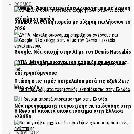
COSMOS
ΠΟΜΙΔΑ: Άρση κατασχέσεων ακινήτων με μερική
εξόφληση χρεών
JUMBO: Ανοδική πορεία με αύξηση πωλήσεων το
2026
Google: Νέα εποχή στην AI με τον Demis Hassabis
ΔΥΠΑ: Μεγάλη οικονομική στήριξη σε ανέργους
και εργαζόμενους
Πτώση στις τιμές πετρελαίου μετά τις εξελίξεις
ΗΠΑ – Ιράν
Νέα προγράμματα τουριστικής εκπαίδευσης στην
Η Revolut αποκτά υποκατάστημα στην Ελλάδα
Ελλάδα
EVROS TALK