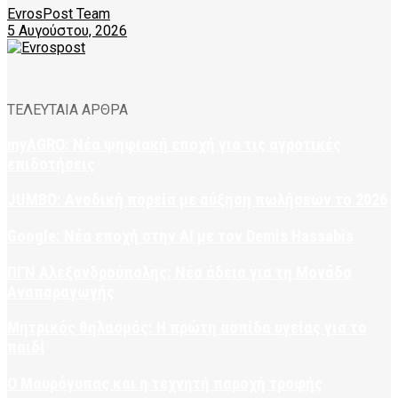
EvrosPost Team
5 Αυγούστου, 2026
ΤΕΛΕΥΤΑΙΑ ΑΡΘΡΑ
myAGRO: Νέα ψηφιακή εποχή για τις αγροτικές
επιδοτήσεις
JUMBO: Ανοδική πορεία με αύξηση πωλήσεων το 2026
Google: Νέα εποχή στην AI με τον Demis Hassabis
ΠΓΝ Αλεξανδρούπολης: Νέα άδεια για τη Μονάδα
Αναπαραγωγής
Μητρικός θηλασμός: Η πρώτη ασπίδα υγείας για το
παιδί
Ο Μαυρόγυπας και η τεχνητή παροχή τροφής