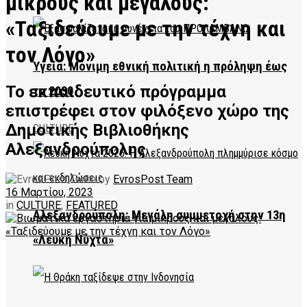
μικρούς και μεγάλους:
«Ταξιδεύουμε με την τέχνη και
τον Λόγο»
Υγεία: Μόνιμη εθνική πολιτική η πρόληψη έως
Το εκπαιδευτικό πρόγραμμα
το 2030
επιστρέφει στον φιλόξενο χώρο της
Δημοτικής Βιβλιοθήκης
CULTURE
Αλεξανδρούπολης
by
EvrosPost Team
16 Μαρτίου, 2023
in
CULTURE
,
FEATURED
Αλεξανδρούπολη: Μεγάλη συμμετοχή στην 13η
«Λευκή Νύχτα»