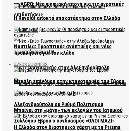
myAGRO: Νέα ψηφιακή εποχή για τις αγροτικές
επιδοτήσεις
Η Revolut αποκτά υποκατάστημα στην Ελλάδα
EVROS TALK
Ναυτιλία: Προοπτικές ανάπτυξης και νέες
προκλήσεις για τον κλάδο
EVROS BUSINESS
Σπίτι Γυμναστικής στην Αλεξανδρούπολη
Μεγάλη επένδυση στην κτηνοτροφία του Έβρου
Αλεξανδρούπολη σε Ρυθμό Πολιτισμού
Μπαίνει στη «μάχη» των εκλογών του Ιατρικού
Συλλόγου Έβρου ο συνδυασμός «ΟΛΟΙ ΜΑΖΙ»
Η Ελλάδα στον διαστημικό χάρτη με τη Prisma