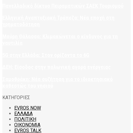
Πανελλαδικό δίκτυο Πειραματικών ΣΑΕΚ Τουρισμού
Ελληνική Αναπτυξιακή Τράπεζα: Νέα εποχή στη
χρηματοδότηση
Μαύρη Θάλασσα: Κλιμακώνεται ο κίνδυνος για τη
ναυτιλία
5G στην Ελλάδα: Στον ορίζοντα το 6G
ΔΕΗ: Είσοδος στην πολωνική αγορά ενέργειας
Σαμοθράκη: Νέα συζήτηση για το ιδιοκτησιακό
καθεστώς του νησιού
ΚΑΤΗΓΟΡΙΕΣ
EVROS NOW
ΕΛΛΑΔΑ
ΠΟΛΙΤΙΚΗ
ΟΙΚΟΝΟΜΙΑ
EVROS TALK