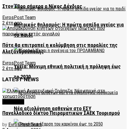
Στον Έβρο σήμερα ο Νίκος Δένδιας
EvrosPost Team
2 έτη ago
Μητρικός θηλασμός: Η πρώτη ασπίδα υγείας για
το παιδί
Πότε θα επιτραπεί η κολύμβηση στις παραλίες της
Αλεξανδρούπολης
EvrosPost Team
Υγεία: Μόνιμη εθνική πολιτική η πρόληψη έως
2 έτη ago
το 2030
LATEST NEWS
FEATURED
Νέα αξιολόγηση ασθενών στο ΕΣΥ
Πανελλαδικό δίκτυο Πειραματικών ΣΑΕΚ Τουρισμού
by
EvrosPost Team