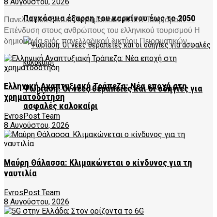
8 Αυγούστου, 2026
Παγκόσμια έξαρση του καρκίνου έως το 2050
Πανελλαδικό δίκτυο Πειραματικών ΣΑΕΚ Τουρισμού:
Επένδυση στους ανθρώπους του ελληνικού τουρισμού Η
δημιουργία ενός πανελλαδικού δικτύου Πειραματικών...
Ελληνική Αναπτυξιακή Τράπεζα: Νέα εποχή στη
Ψωρίαση: Οι νέες θεραπείες και οι οδηγίες για
χρηματοδότηση
ασφαλές καλοκαίρι
EvrosPost Team
8 Αυγούστου, 2026
Μαύρη Θάλασσα: Κλιμακώνεται ο κίνδυνος για τη
ναυτιλία
EvrosPost Team
8 Αυγούστου, 2026