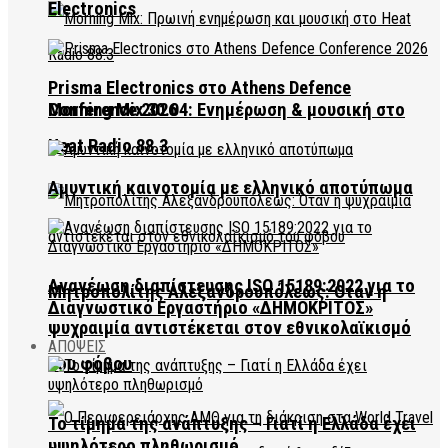
Electronics
Prisma Electronics στο Athens Defence
Conference 2026
Morning Mix 30.04: Ενημέρωση & μουσική στο
Heat Radio 88.3
Αμυντική καινοτομία με ελληνικό αποτύπωμα
Ανανέωση διαπίστευσης ISO 15189:2022 για το
Μητροπολίτης Αλεξανδρουπόλεως: Όταν η
Διαγνωστικό Εργαστήριο «ΔΗΜΟΚΡΙΤΟΣ»
ψυχραιμία αντιστέκεται στον εθνικολαϊκισμό
ΑΠΟΨΕΙΣ
του φόβου
Το τίμημα της ανάπτυξης – Γιατί η Ελλάδα έχει
υψηλότερο πληθωρισμό