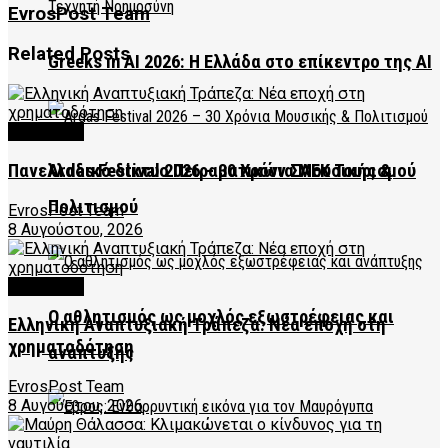
EvrosPost Team
Related
Posts
Greeks in AI 2026: Η Ελλάδα στο επίκεντρο της AI
FEATURED
Πανελλαδικό δίκτυο Πειραματικών ΣΑΕΚ Τουρισμού
Ardas Festival 2026 – 30 Χρόνια Μουσικής &
Πολιτισμού
EvrosPost Team
8 Αυγούστου, 2026
FEATURED
Ο αθλητισμός ως μοχλός εξωστρέφειας και
Ελληνική Αναπτυξιακή Τράπεζα: Νέα εποχή στη
χρηματοδότηση
ανάπτυξης
EvrosPost Team
8 Αυγούστου, 2026