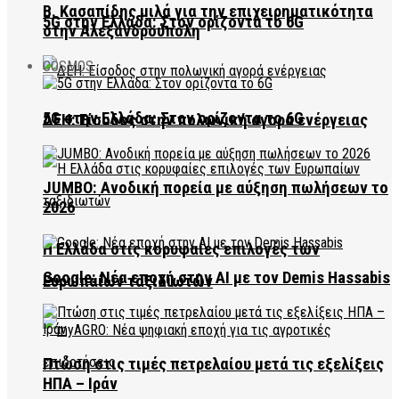
Β. Κασαπίδης μιλά για την επιχειρηματικότητα
5G στην Ελλάδα: Στον ορίζοντα το 6G
στην Αλεξανδρούπολη
COSMOS
5G στην Ελλάδα: Στον ορίζοντα το 6G
ΔΕΗ: Είσοδος στην πολωνική αγορά ενέργειας
JUMBO: Ανοδική πορεία με αύξηση πωλήσεων το
2026
Η Ελλάδα στις κορυφαίες επιλογές των
Google: Νέα εποχή στην AI με τον Demis Hassabis
Ευρωπαίων ταξιδιωτών
Πτώση στις τιμές πετρελαίου μετά τις εξελίξεις
ΗΠΑ – Ιράν