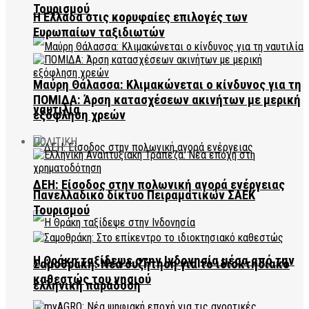
Τουρισμού
Η Ελλάδα στις κορυφαίες επιλογές των
Ευρωπαίων ταξιδιωτών
Μαύρη Θάλασσα: Κλιμακώνεται ο κίνδυνος για τη
ΠΟΜΙΔΑ: Άρση κατασχέσεων ακινήτων με μερική
ναυτιλία
εξόφληση χρεών
ΠΟΛΙΤΙΚΗ
ΔΕΗ: Είσοδος στην πολωνική αγορά ενέργειας
Πανελλαδικό δίκτυο Πειραματικών ΣΑΕΚ
Τουρισμού
Η Θράκη ταξίδεψε στην Ινδονησία μέσα από την
Σαμοθράκη: Νέα συζήτηση για το ιδιοκτησιακό
καθεστώς του νησιού
ελληνική παράδοση