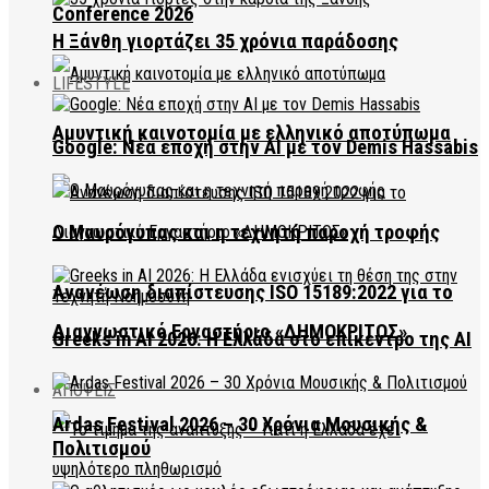
Conference 2026
Η Ξάνθη γιορτάζει 35 χρόνια παράδοσης
LIFESTYLE
Αμυντική καινοτομία με ελληνικό αποτύπωμα
Google: Νέα εποχή στην AI με τον Demis Hassabis
Ο Μαυρόγυπας και η τεχνητή παροχή τροφής
Ανανέωση διαπίστευσης ISO 15189:2022 για το
Διαγνωστικό Εργαστήριο «ΔΗΜΟΚΡΙΤΟΣ»
Greeks in AI 2026: Η Ελλάδα στο επίκεντρο της AI
ΑΠΟΨΕΙΣ
Ardas Festival 2026 – 30 Χρόνια Μουσικής &
Πολιτισμού