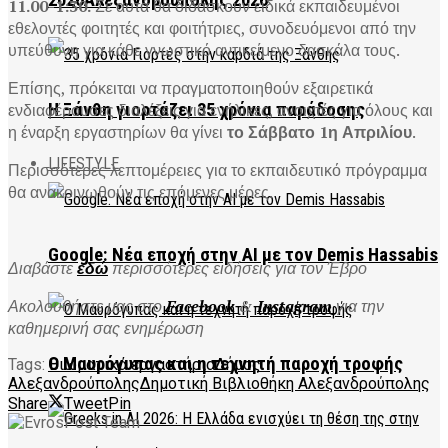
2026Αλεξανδρούπολης 2026
11.00-1:30.
Σε αυτά θα διδάσκουν ειδικά εκπαιδευμένοι
εθελοντές φοιτητές και φοιτήτριες, συνοδευόμενοι από την
υπεύθυνη για κάθε γνωστικό αντικείμενο δασκάλα τους.
Επίσης, πρόκειται να πραγματοποιηθούν εξαιρετικά
Η Ξάνθη γιορτάζει 35 χρόνια παράδοσης
ενδιαφέρουσες διαλέξεις για ενήλικες, ανοιχτές για όλους και
η έναρξη εργαστηρίων θα γίνει
το Σάββατο 1η Απριλίου
.
LIFESTYLE
Περισσότερες λεπτομέρειες για το εκπαιδευτικό πρόγραμμα
θα ανακοινωθούν τις επόμενες μέρες.
Google: Νέα εποχή στην AI με τον Demis Hassabis
Διαβάστε
εδώ
περισσότερες ειδήσεις για τον Έβρο
Ακολουθήστε μας στο
Facebook
&
Instagram
για την
καθημερινή σας ενημέρωση
Ο Μαυρόγυπας και η τεχνητή παροχή τροφής
Tags:
Βιωματικά εργαστήρια
Δήμος
Αλεξανδρούπολης
Δημοτική Βιβλιοθήκη Αλεξανδρούπολης
Share
Tweet
Pin