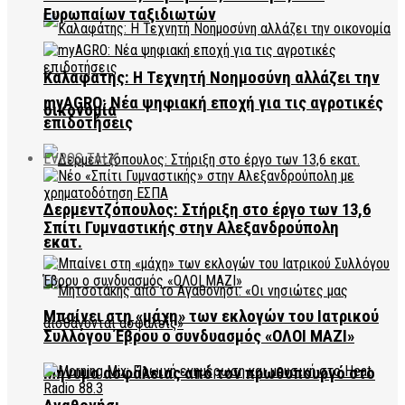
Ευρωπαίων ταξιδιωτών
Καλαφάτης: Η Τεχνητή Νοημοσύνη αλλάζει την
myAGRO: Νέα ψηφιακή εποχή για τις αγροτικές
οικονομία
επιδοτήσεις
EVROS TALK
Δερμεντζόπουλος: Στήριξη στο έργο των 13,6
Σπίτι Γυμναστικής στην Αλεξανδρούπολη
εκατ.
Μπαίνει στη «μάχη» των εκλογών του Ιατρικού
Συλλόγου Έβρου ο συνδυασμός «ΟΛΟΙ ΜΑΖΙ»
Μήνυμα ασφάλειας από τον πρωθυπουργό στο