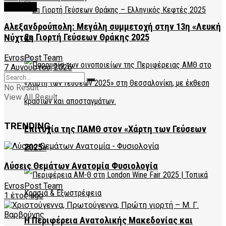
CULTURE
Αλεξανδρούπολη: Μεγάλη συμμετοχή στην 13η «Λευκή
2η Γιορτή Γεύσεων Θράκης 2025
Νύχτα»
EvrosPost Team
7 Αυγούστου, 2026
No Result
View All Result
TRENDING
Επιτυχία της ΠΑΜΘ στον «Χάρτη των Γεύσεων
2025»
Λύσεις Θεμάτων Ανατομία Φυσιολογία
EvrosPost Team
1 έτος ago
Η Περιφέρεια Ανατολικής Μακεδονίας και