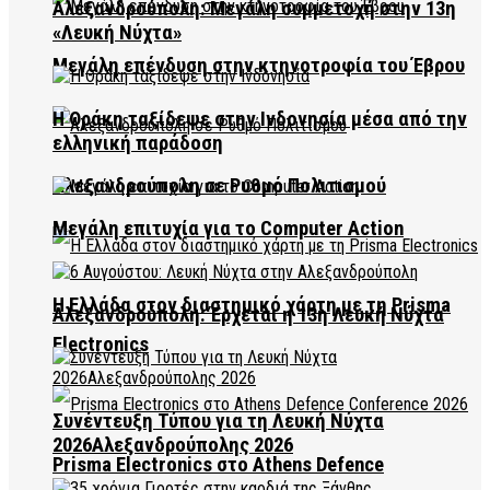
Αλεξανδρούπολη: Μεγάλη συμμετοχή στην 13η
«Λευκή Νύχτα»
Μεγάλη επένδυση στην κτηνοτροφία του Έβρου
Η Θράκη ταξίδεψε στην Ινδονησία μέσα από την
ελληνική παράδοση
Αλεξανδρούπολη σε Ρυθμό Πολιτισμού
Μεγάλη επιτυχία για το Computer Action
Η Ελλάδα στον διαστημικό χάρτη με τη Prisma
Αλεξανδρούπολη: Έρχεται η 13η Λευκή Νύχτα
Electronics
Συνέντευξη Τύπου για τη Λευκή Νύχτα
2026Αλεξανδρούπολης 2026
Prisma Electronics στο Athens Defence