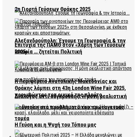
2η Γιορτή Γεύσεων Θράκης 2025
Αλεξανδρούπολη: Έχουμε τη Γεωγραφία & την
Επιτυχία της ΠΑΜΘ στον «Χάρτη των Γεύσεων
2025»
Ιστορία … ζητείται Πολιτική
Η Περιφέρεια Ανατολικής Μακεδονίας και
Θράκης λάμπει στη 43η London Wine Fair 2025,
προωθώντας τον οινικό της πλούτο
Διάλογος αντί σύγκρουσης: Η μόνη ρεαλιστική
απάντηση στα προβλήματα του πρωτογενούς
τομέα
Η Γεύση και η Ψυχή του Τόπου μας
HEALTH