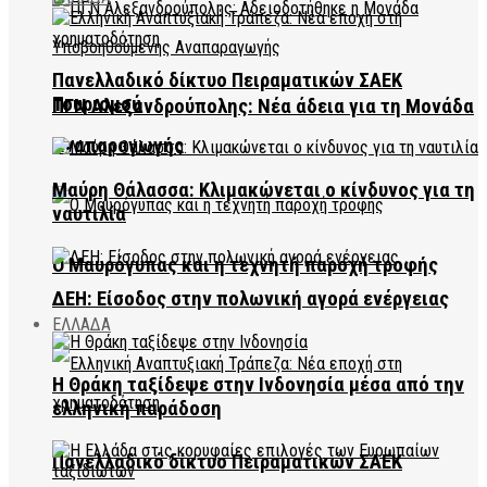
Πανελλαδικό δίκτυο Πειραματικών ΣΑΕΚ
Τουρισμού
ΠΓΝ Αλεξανδρούπολης: Νέα άδεια για τη Μονάδα
Αναπαραγωγής
Μαύρη Θάλασσα: Κλιμακώνεται ο κίνδυνος για τη
ναυτιλία
Ο Μαυρόγυπας και η τεχνητή παροχή τροφής
ΔΕΗ: Είσοδος στην πολωνική αγορά ενέργειας
ΕΛΛΑΔΑ
Η Θράκη ταξίδεψε στην Ινδονησία μέσα από την
ελληνική παράδοση
Πανελλαδικό δίκτυο Πειραματικών ΣΑΕΚ