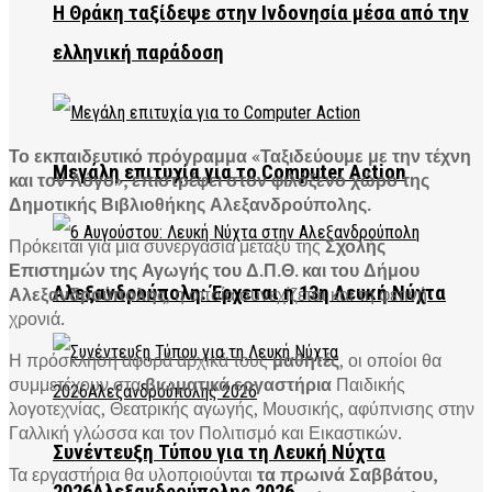
Η Θράκη ταξίδεψε στην Ινδονησία μέσα από την
ελληνική παράδοση
Το εκπαιδευτικό πρόγραμμα «Ταξιδεύουμε με την τέχνη
Μεγάλη επιτυχία για το Computer Action
και τον Λόγο», επιστρέφει στον φιλόξενο χώρο της
Δημοτικής Βιβλιοθήκης Αλεξανδρούπολης.
Πρόκειται για μια συνεργασία μεταξύ της
Σχολής
Επιστημών της Αγωγής του Δ.Π.Θ. και του Δήμου
Αλεξανδρούπολη: Έρχεται η 13η Λευκή Νύχτα
Αλεξανδρούπολης
, η οποία συνεχίζεται και τη φετινή
χρονιά.
Η πρόσκληση αφορά αρχικά τους
μαθητές
, οι οποίοι θα
συμμετέχουν στα
βιωματικά εργαστήρια
Παιδικής
λογοτεχνίας, Θεατρικής αγωγής, Μουσικής, αφύπνισης στην
Γαλλική γλώσσα και τον Πολιτισμό και Εικαστικών.
Συνέντευξη Τύπου για τη Λευκή Νύχτα
Τα εργαστήρια θα υλοποιούνται
τα πρωινά Σαββάτου,