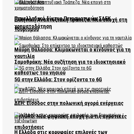
Πανελλαδικό δίκτυο Πειραματικών ΣΑΕΚ
Ελληνική Αναπτυξιακή Τράπεζα: Νέα εποχή στη
χρηματοδότηση
Τουρισμού
Μαύρη Θάλασσα: Κλιμακώνεται ο κίνδυνος για τη
ναυτιλία
Σαμοθράκη: Νέα συζήτηση για το ιδιοκτησιακό
καθεστώς του νησιού
5G στην Ελλάδα: Στον ορίζοντα το 6G
ΔΕΗ: Είσοδος στην πολωνική αγορά ενέργειας
myAGRO: Νέα ψηφιακή εποχή για τις αγροτικές
επιδοτήσεις
Η Ελλάδα στις κορυφαίες επιλογές των