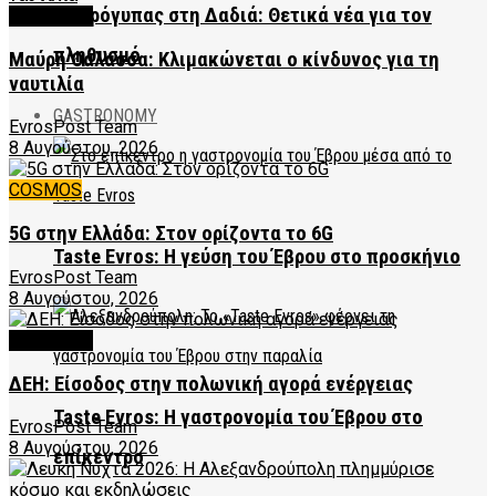
Μαυρόγυπας στη Δαδιά: Θετικά νέα για τον
FEATURED
πληθυσμό
Μαύρη Θάλασσα: Κλιμακώνεται ο κίνδυνος για τη
ναυτιλία
GASTRONOMY
EvrosPost Team
8 Αυγούστου, 2026
COSMOS
5G στην Ελλάδα: Στον ορίζοντα το 6G
Taste Evros: Η γεύση του Έβρου στο προσκήνιο
EvrosPost Team
8 Αυγούστου, 2026
FEATURED
ΔΕΗ: Είσοδος στην πολωνική αγορά ενέργειας
Taste Evros: Η γαστρονομία του Έβρου στο
EvrosPost Team
8 Αυγούστου, 2026
επίκεντρο