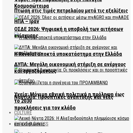
Κοσμοσώτειρα
Πτώση στις τιμές πετρελαίου μετά τις εξελίξεις
ΗΠΑ – Ιράν
ΟΣΔΕ 2026: Ψηφιακή η υποβολή των αιτήσεων
ενίσχυσης
Η Revolut αποκτά υποκατάστημα στην Ελλάδα
ΔΥΠΑ: Μεγάλη οικονομική στήριξη σε ανέργους
και εργαζόμενους
Υγεία: Μόνιμη εθνική πολιτική η πρόληψη έως
Ναυτιλία: Προοπτικές ανάπτυξης και νέες
το 2030
προκλήσεις για τον κλάδο
CULTURE
EVROS BUSINESS