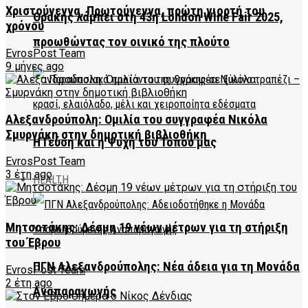
Χριστούγεννα, Πρωτούγεννα, πρώτη γιορτή του
Θράκης λάμπει στη 43η London Wine Fair 2025,
χρόνου
προωθώντας τον οινικό της πλούτο
EvrosPost Team
9 μήνες ago
Αλεξανδρούπολη: Ομιλία του συγγραφέα Νικόλα
Σμυρνάκη στην δημοτική βιβλιοθήκη
Η Γεύση και η Ψυχή του Τόπου μας
EvrosPost Team
3 έτη ago
HEALTH
Μητσοτάκης: Δέσμη 19 νέων μέτρων για τη στήριξη
του Έβρου
ΠΓΝ Αλεξανδρούπολης: Νέα άδεια για τη Μονάδα
EvrosPost Team
2 έτη ago
Αναπαραγωγής