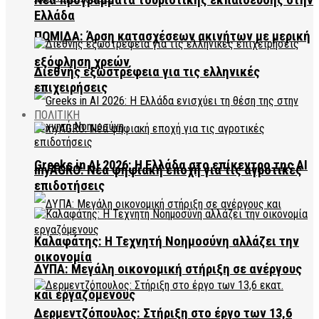
Νέα προγράμματα τουριστικής εκπαίδευσης στην
Ελλάδα
ΠΟΜΙΔΑ: Άρση κατασχέσεων ακινήτων με μερική
εξόφληση χρεών
Διεθνής εξωστρέφεια για τις ελληνικές
επιχειρήσεις
ΠΟΛΙΤΙΚΗ
Greeks in AI 2026: Η Ελλάδα στο επίκεντρο της AI
myAGRO: Νέα ψηφιακή εποχή για τις αγροτικές
επιδοτήσεις
Καλαφάτης: Η Τεχνητή Νοημοσύνη αλλάζει την
οικονομία
ΔΥΠΑ: Μεγάλη οικονομική στήριξη σε ανέργους
και εργαζόμενους
Δερμεντζόπουλος: Στήριξη στο έργο των 13,6