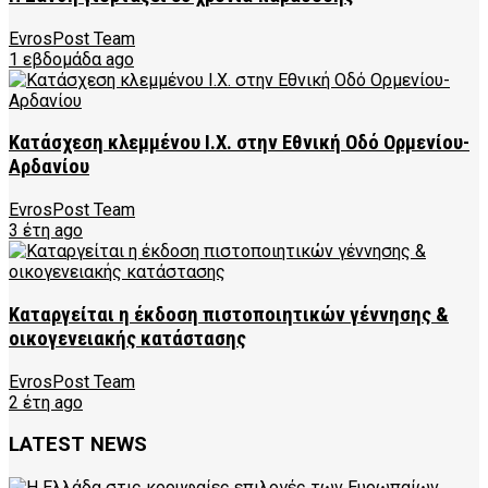
EvrosPost Team
1 εβδομάδα ago
Κατάσχεση κλεμμένου Ι.Χ. στην Εθνική Οδό Ορμενίου-
Αρδανίου
EvrosPost Team
3 έτη ago
Καταργείται η έκδοση πιστοποιητικών γέννησης &
οικογενειακής κατάστασης
EvrosPost Team
2 έτη ago
LATEST NEWS