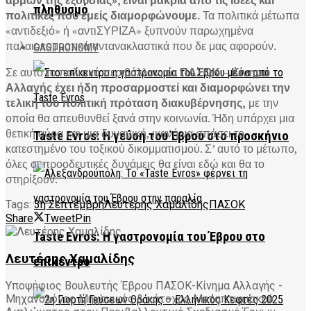
αρμών της εξουσίας», είναι μακριά από τις ιδέες και
πληθυσμό
πολιτικές που εμείς διαμορφώνουμε.
Τα πολιτικά μέτωπα
«αντιδεξιό» ή «αντιΣΥΡΙΖΑ» ξυπνούν παρωχημένα
παλαιοκομματικά αντανακλαστικά που δε μας αφορούν.
GASTRONOMY
Σε αυτό το πολιτικό περιβάλλον,
το ΠΑΣΟΚ – Κίνημα
Αλλαγής έχει ήδη προσαρμοστεί και διαμορφώνει την
τελική του πολιτική πρόταση διακυβέρνησης,
με την
οποία θα απευθυνθεί ξανά στην κοινωνία. Ήδη υπάρχει μια
θετική αύρα και μια δυναμική, ικανή να σπάσει το
Taste Evros: Η γεύση του Έβρου στο προσκήνιο
κατεστημένο του τοξικού δικομματισμού. Σ’ αυτό το μέτωπο,
όλες οι προοδευτικές δυνάμεις θα είναι εδώ και θα το
στηρίξουν.
Tags:
3η Σεπτέμβρη
Λευτέρης Χαμαλίδης
ΠΑΣΟΚ
Share
Tweet
Pin
Taste Evros: Η γαστρονομία του Έβρου στο
Λευτέρης Χαμαλίδης
επίκεντρο
Υποψήφιος Βουλευτής Έβρου ΠΑΣΟΚ-Κίνημα Αλλαγής -
Μηχανολόγος Μηχανικός & κάτοχος Μεταπτυχιακού