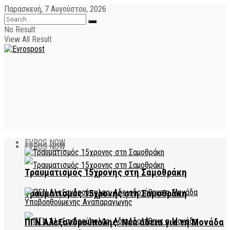
Παρασκευή, 7 Αυγούστου, 2026
No Result
View All Result
EVROS NOW
EVROS NOW
Τραυματισμός 15χρονης στη Σαμοθράκη
Τραυματισμός 15χρονης στη Σαμοθράκη
ΠΓΝ Αλεξανδρούπολης: Νέα άδεια για τη Μονάδα