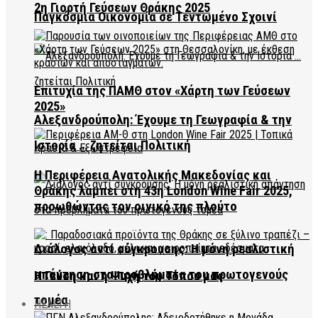
2η Γιορτή Γεύσεων Θράκης 2025
Παγκόσμια Οικονομία σε Τεντωμένο Σχοινί
Επιτυχία της ΠΑΜΘ στον «Χάρτη των Γεύσεων
2025»
Αλεξανδρούπολη: Έχουμε τη Γεωγραφία & την
Ιστορία … ζητείται Πολιτική
Η Περιφέρεια Ανατολικής Μακεδονίας και
Θράκης λάμπει στη 43η London Wine Fair 2025,
προωθώντας τον οινικό της πλούτο
Διάλογος αντί σύγκρουσης: Η μόνη ρεαλιστική
απάντηση στα προβλήματα του πρωτογενούς
Η Γεύση και η Ψυχή του Τόπου μας
τομέα
HEALTH