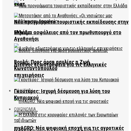
εκατ.
Νέα προγράμματα τουριστικής εκπαίδευσης στην
Ελλάδα
Μήνυμα ασφάλειας από τον πρωθυπουργό στο
Αγαθονήσι
Βουλή: Προς άρση ασυλίας η Ζωή
Διεθνής εξωστρέφεια για τις ελληνικές
Κωνσταντοπούλου
επιχειρήσεις
Γκουτέρες: Ισχυρή δέσμευση για λύση του
ΠΟΛΙΤΙΚΗ
Κυπριακού
ΟΙΚΟΝΟΜΙΑ
myAGRO: Νέα ψηφιακή εποχή για τις αγροτικές