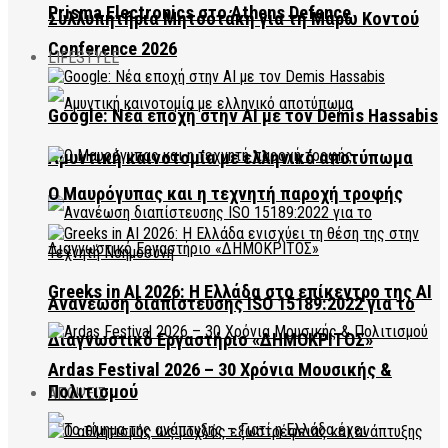
Prisma Electronics στο Athens Defence
Συλλυπητήρια Μητσοτάκη για τη Μάρω Κοντού
Conference 2026
LIFESTYLE
Google: Νέα εποχή στην AI με τον Demis Hassabis
Αμυντική καινοτομία με ελληνικό αποτύπωμα
Ο Μαυρόγυπας και η τεχνητή παροχή τροφής
Greeks in AI 2026: Η Ελλάδα στο επίκεντρο της AI
Ανανέωση διαπίστευσης ISO 15189:2022 για το
Διαγνωστικό Εργαστήριο «ΔΗΜΟΚΡΙΤΟΣ»
Ardas Festival 2026 – 30 Χρόνια Μουσικής &
Πολιτισμού
ΑΠΟΨΕΙΣ