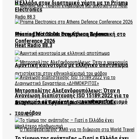
Η Ελλάδα στον διαστημικό χάρτη με τη Prisma
Electronics
Prisma Electronics στο Athens Defence
Morning Mix 30.04: Ενημέρωση & μουσική στο
Conference 2026
Heat Radio 88.3
Αμυντική καινοτομία με ελληνικό αποτύπωμα
Μητροπολίτης Αλεξανδρουπόλεως: Όταν η
Ανανέωση διαπίστευσης ISO 15189:2022 για το
ψυχραιμία αντιστέκεται στον εθνικολαϊκισμό
Διαγνωστικό Εργαστήριο «ΔΗΜΟΚΡΙΤΟΣ»
του φόβου
ΑΠΟΨΕΙΣ
Το τίμημα της ανάπτυξης – Γιατί η Ελλάδα έχει