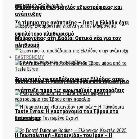
Ο αθλητισμός ως μοχλός εξωστρέφειας και
ανάπτυξης
Το τίμημα της ανάπτυξης – Γιατί η Ελλάδα έχει
υψηλότερο πληθωρισμό
Μαυρόγυπας στη Δαδιά: Θετικά νέα για τον
πληθυσμό
GASTRONOMY
Σημαντικό το προβάδισμα της Ελλάδας στην
Taste Evros: Η γεύση του Έβρου στο προσκήνιο
ανάπτυξη παρά τις ευρωπαϊκές αναταράξεις
Taste Evros: Η γαστρονομία του Έβρου στο
επίκεντρο
Η Γεωπολιτική «Καταιγίδα» του Ιράν – Η