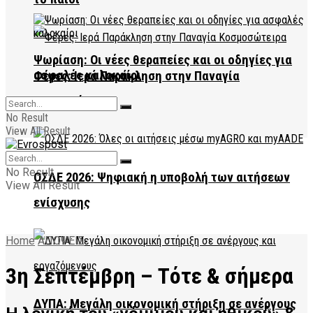
Ψωρίαση: Οι νέες θεραπείες και οι οδηγίες για
ασφαλές καλοκαίρι
Φέρες: Ιερά Παράκληση στην Παναγία
Κοσμοσώτειρα
No Result
View All Result
No Result
ΟΣΔΕ 2026: Ψηφιακή η υποβολή των αιτήσεων
View All Result
ενίσχυσης
Home
ΑΠΟΨΕΙΣ
3η Σεπτέμβρη – Tότε & σήμερα
ΔΥΠΑ: Μεγάλη οικονομική στήριξη σε ανέργους