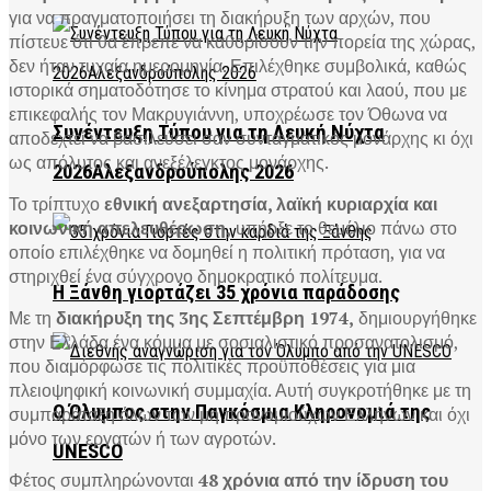
για να πραγματοποιήσει τη διακήρυξη των αρχών, που
πίστευε ότι θα έπρεπε να καθορίσουν την πορεία της χώρας,
δεν ήταν τυχαία ημερομηνία. Επιλέχθηκε συμβολικά, καθώς
ιστορικά σηματοδότησε το κίνημα στρατού και λαού, που με
επικεφαλής τον Μακρυγιάννη, υποχρέωσε τον Όθωνα να
Συνέντευξη Τύπου για τη Λευκή Νύχτα
αποδεχτεί να βασιλεύσει σαν συνταγματικός μονάρχης κι όχι
ως απόλυτος και ανεξέλεγκτος μονάρχης.
2026Αλεξανδρούπολης 2026
Το τρίπτυχο
εθνική ανεξαρτησία, λαϊκή κυριαρχία και
κοινωνική απελευθέρωση,
υπήρξε το θεμέλιο πάνω στο
οποίο επιλέχθηκε να δομηθεί η πολιτική πρόταση, για να
στηριχθεί ένα σύγχρονο δημοκρατικό πολίτευμα.
Η Ξάνθη γιορτάζει 35 χρόνια παράδοσης
Με τη
διακήρυξη της 3ης Σεπτέμβρη 1974,
δημιουργήθηκε
στην Ελλάδα ένα κόμμα με σοσιαλιστικό προσανατολισμό,
που διαμόρφωσε τις πολιτικές προϋποθέσεις για μια
πλειοψηφική κοινωνική συμμαχία. Αυτή συγκροτήθηκε με τη
Ο Όλυμπος στην Παγκόσμια Κληρονομιά της
συμπαράταξη όλων των μη προνομιούχων Ελλήνων και όχι
μόνο των εργατών ή των αγροτών.
UNESCO
Φέτος συμπληρώνονται
48 χρόνια από την ίδρυση του