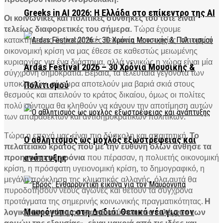
Greeks in AI 2026: Η Ελλάδα στο επίκεντρο της AI
Οι κοινωνικές και πολιτικές συνθήκες του τότε είναι
τελείως διαφορετικές του σήμερα.
Τώρα έχουμε
κατακτήσει τις δημοκρατικές θεσμικές λειτουργίες. Μπορεί η
οικονομική κρίση να μας έθεσε σε καθεστώς μειωμένης
κυριαρχίας για ένα διάστημα, αλλά γενικώς η χώρα είναι μία
Ardas Festival 2026 – 30 Χρόνια Μουσικής &
σύγχρονη δημοκρατία. Βέβαια, τα τελευταία γεγονότα των
υποκλοπών, σίγουρα αποτελούν μια βαριά σκιά στους
Πολιτισμού
θεσμούς και απειλούν το κράτος δικαίου, όμως οι πολίτες
πολύ σύντομα θα κληθούν να κάνουν την αποτίμηση αυτών
των απαράδεκτων και αντιδημοκρατικών πολιτικών.
Τώρα η εποχή μας είναι πιο δύσκολη και απαιτητική.
Το
Ο αθλητισμός ως μοχλός εξωστρέφειας και
πελατειακό κράτος που με την ευθύνη όλων άνθησε τα
προηγούμενα χρόνια
που πέρασαν, η πολυετής οικονομική
ανάπτυξης
κρίση, η πρόσφατη υγειονομική κρίση, το δημογραφικό, η
μεγάλη πρόκληση της κλιματικής αλλαγής, όλα αυτά θα
πυροδοτήσουν νέους αγώνες και θέτουν τα σύγχρονα
προτάγματα της σημερινής κοινωνικής πραγματικότητας.
Η
λογική του «νόμιμου και ηθικού» και του «ελέγχου των
Μαυρόγυπας στη Δαδιά: Θετικά νέα για τον