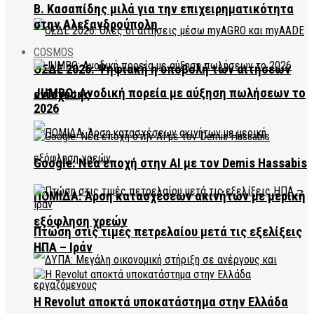
Β. Κασαπίδης μιλά για την επιχειρηματικότητα
στην Αλεξανδρούπολη
COSMOS
ΟΣΔΕ 2026: Ψηφιακή η υποβολή των αιτήσεων
JUMBO: Ανοδική πορεία με αύξηση πωλήσεων το
ενίσχυσης
2026
Google: Νέα εποχή στην AI με τον Demis Hassabis
ΠΟΜΙΔΑ: Άρση κατασχέσεων ακινήτων με μερική
εξόφληση χρεών
Πτώση στις τιμές πετρελαίου μετά τις εξελίξεις
ΗΠΑ – Ιράν
Η Revolut αποκτά υποκατάστημα στην Ελλάδα