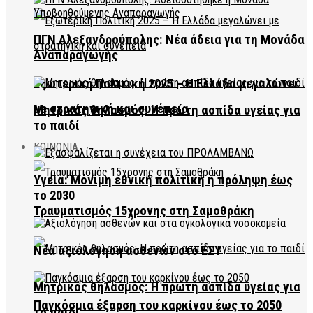
ΠΓΝ Αλεξανδρούπολης: Νέα άδεια για τη Μονάδα
Αναπαραγωγής
Εξωτερική Πολιτική 2025 – Η Ελλάδα μεγαλώνει
με στρατηγική και συνέπεια
Μητρικός θηλασμός: Η πρώτη ασπίδα υγείας για
το παιδί
ΚΟΙΝΩΝΙΑ
Υγεία: Μόνιμη εθνική πολιτική η πρόληψη έως
το 2030
Τραυματισμός 15χρονης στη Σαμοθράκη
Νέα αξιολόγηση ασθενών στο ΕΣΥ
Μητρικός θηλασμός: Η πρώτη ασπίδα υγείας για
Παγκόσμια έξαρση του καρκίνου έως το 2050
το παιδί