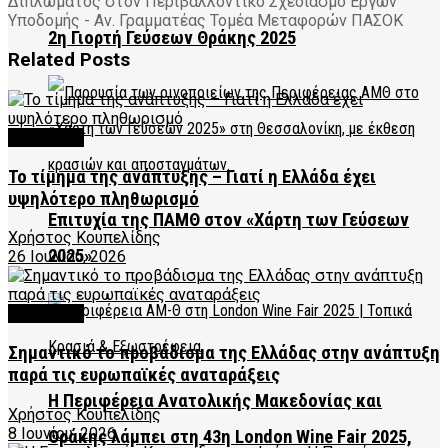
Διπλώματος στον Περιβαλλοντικό Σχεδιασμό Έργων
Υποδομής - Αν. Γραμματέας Τομέα Μεταφορών ΠΑΣΟΚ
2η Γιορτή Γεύσεων Θράκης 2025
Related
Posts
FEATURED
Το τίμημα της ανάπτυξης – Γιατί η Ελλάδα έχει
υψηλότερο πληθωρισμό
Επιτυχία της ΠΑΜΘ στον «Χάρτη των Γεύσεων
Χρήστος Κουπελίδης
2025»
26 Ιουλίου, 2026
FEATURED
Σημαντικό το προβάδισμα της Ελλάδας στην ανάπτυξη
παρά τις ευρωπαϊκές αναταράξεις
Η Περιφέρεια Ανατολικής Μακεδονίας και
Χρήστος Κουπελίδης
8 Ιουνίου, 2026
Θράκης λάμπει στη 43η London Wine Fair 2025,