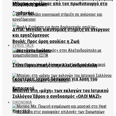
Μήνυμα ασφάλειας από τον πρωθυπουργό στο
εξόφληση χρεών
Αγαθονήσι
ΔΥΠΑ: Μεγάλη οικονομική στήριξη σε ανέργους
και εργαζόμενους
Βουλή: Προς άρση ασυλίας η Ζωή
EVROS TALK
Κωνσταντοπούλου
Σπίτι Γυμναστικής στην Αλεξανδρούπολη
Γκουτέρες: Ισχυρή δέσμευση για λύση του
Κυπριακού
Μπαίνει στη «μάχη» των εκλογών του Ιατρικού
Συλλόγου Έβρου ο συνδυασμός «ΟΛΟΙ ΜΑΖΙ»
ΟΙΚΟΝΟΜΙΑ