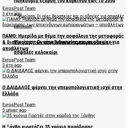
Παγκόσμια έξαρση του καρκίνου έως το 2050
EvrosPost Team
3 έτη ago
ΠΑΜΘ: Ημερίδα με θέμα την ασφάλεια της μεταφοράς
Ψωρίαση: Οι νέες θεραπείες και οι οδηγίες για
& διακίνησης των επικίνδυνων εμπορευμάτων –
αποβλήτων
ασφαλές καλοκαίρι
EvrosPost Team
3 έτη ago
Ο ΔΑΙΔΑΛΟΣ φέρνει την υπερυπολογιστική ισχύ στην
Ελλάδα
EvrosPost Team
5 μήνες ago
Η Ξάνθη γιορτάζει 35 χρόνια παράδοσης