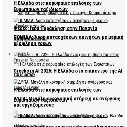
Η Ελλάδα στις κορυφαίες επιλογές των
Ευρωπαίων ταξιδιωτών
Φέρες: Ιερά Παράκληση στην Παναγία
ΠΟΜΙΔΑ: Άρση κατασχέσεων ακινήτων με μερική
Κοσμοσώτειρα
εξόφληση χρεών
ΕΛΛΑΔΑ
Greeks in AI 2026: Η Ελλάδα στο επίκεντρο της AI
Η Ελλάδα στις κορυφαίες επιλογές των
ΔΥΠΑ: Μεγάλη οικονομική στήριξη σε ανέργους
Ευρωπαίων ταξιδιωτών
και εργαζόμενους