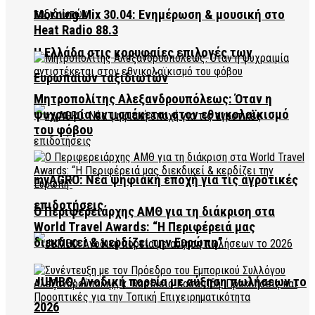
Morning Mix 30.04: Ενημέρωση & μουσική στο
Heat Radio 88.3
Η Ελλάδα στις κορυφαίες επιλογές των
Ευρωπαίων ταξιδιωτών
Μητροπολίτης Αλεξανδρουπόλεως: Όταν η
ψυχραιμία αντιστέκεται στον εθνικολαϊκισμό
του φόβου
myAGRO: Νέα ψηφιακή εποχή για τις αγροτικές
επιδοτήσεις
Ο Περιφερειάρχης ΑΜΘ για τη διάκριση στα
World Travel Awards: “Η Περιφέρειά μας
διεκδικεί & κερδίζει την Ευρώπη”
JUMBO: Ανοδική πορεία με αύξηση πωλήσεων το
2026