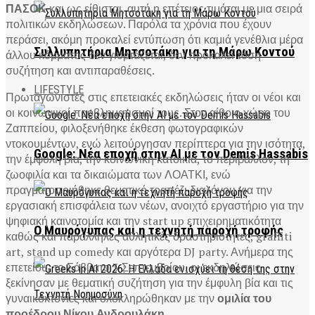
ΠΑΣΟΚ
και ως είθισται, αυτή η επέτειος τιμάται με μια σειρά
πολιτικών εκδηλώσεων. Παρόλα τα χρόνια που έχουν
περάσει, ακόμη προκαλεί εντύπωση ότι καμιά γενέθλια μέρα
Συλλυπητήρια Μητσοτάκη για τη Μάρω Κοντού
άλλου κόμματος δεν γιορτάζεται, δεν προκαλεί τόση
συζήτηση και αντιπαραθέσεις.
LIFESTYLE
Πρωταγωνιστές στις επετειακές εκδηλώσεις ήταν οι νέοι και
οι κοινωνικοί προβληματισμοί τους. Στον αίθριο χώρο του
Ζαππείου, φιλοξενήθηκε έκθεση φωτογραφικών
ντοκουμέντων, ενώ λειτούργησαν περίπτερα για την ισότητα,
Google: Νέα εποχή στην AI με τον Demis Hassabis
την έμφυλη βία, την κοινωνική κατοικία, το περιβάλλον, τη
ζωοφιλία και τα δικαιώματα των ΛΟΑΤΚΙ, ενώ
πραγματοποιήθηκε θεματικό τραπέζι διαλόγου για την
εργασιακή επισφάλεια των νέων, ανοιχτό εργαστήριο για την
ψηφιακή καινοτομία και την start up επιχειρηματικότητα
Ο Μαυρόγυπας και η τεχνητή παροχή τροφής
καθώς και παράλληλες αθλητικές δραστηριότητες, graffiti
art, stand up comedy και αργότερα DJ party. Ανήμερα της
επετείου, το Σάββατο 3 Σεπτεμβρίου, οι εκδηλώσεις
ξεκίνησαν με θεματική συζήτηση για την έμφυλη βία και τις
γυναικοκτονίες και ολοκληρώθηκαν με την
ομιλία του
προέδρου Νίκου Ανδρουλάκη.