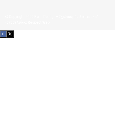
© Copyright 2022 EvrosPost.gr – Σχεδιασμός & κατασκεύη
ιστοσελίδας:
Respect Web