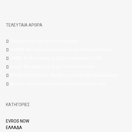
ΤΕΛΕΥΤΑΙΑ ΑΡΘΡΑ
Τραυματισμός 15χρονης στη Σαμοθράκη
myAGRO: Νέα ψηφιακή εποχή για τις αγροτικές επιδοτήσεις
JUMBO: Ανοδική πορεία με αύξηση πωλήσεων το 2026
Google: Νέα εποχή στην AI με τον Demis Hassabis
ΠΓΝ Αλεξανδρούπολης: Νέα άδεια για τη Μονάδα Αναπαραγωγής
Μητρικός θηλασμός: Η πρώτη ασπίδα υγείας για το παιδί
ΚΑΤΗΓΟΡΙΕΣ
EVROS NOW
ΕΛΛΑΔΑ