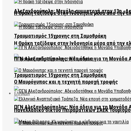
Αλεξανδρούπολη: Μεγάλη συμμετοχή στην 13η «Λ
Η Θράκη ταξίδεψε στην Ινδονησία μέσα από την ε
Τραυματισμός 15χρονης στη Σαμοθράκη
Η Θράκη ταξίδεψε στην Ινδονησία μέσα από την ε
ΠΓΝ Αλεξανδρούπολης: Νέα άδεια για τη Μονάδα
Τραυματισμός 15χρονης στη Σαμοθράκη
Ο Μαυρόγυπας και η τεχνητή παροχή τροφής
ΕΛΛΑΔΑ
ΠΓΝ Αλεξανδρούπολης: Νέα άδεια για τη Μονάδα
Πανελλαδικό δίκτυο Πειραματικών ΣΑΕΚ Τουρισμο