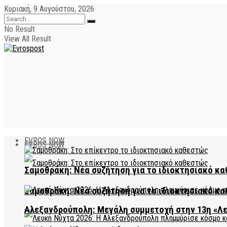
Κυριακή, 9 Αυγούστου, 2026
No Result
View All Result
EVROS NOW
EVROS NOW
Σαμοθράκη: Νέα συζήτηση για το ιδιοκτησιακό κα
Σαμοθράκη: Νέα συζήτηση για το ιδιοκτησιακό κα
Αλεξανδρούπολη: Μεγάλη συμμετοχή στην 13η «Λ