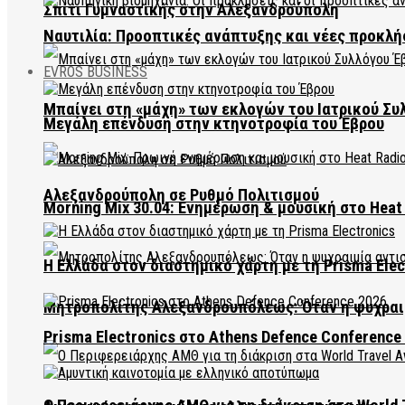
Σπίτι Γυμναστικής στην Αλεξανδρούπολη
Ναυτιλία: Προοπτικές ανάπτυξης και νέες προκλή
EVROS BUSINESS
Μπαίνει στη «μάχη» των εκλογών του Ιατρικού Συ
Μεγάλη επένδυση στην κτηνοτροφία του Έβρου
Αλεξανδρούπολη σε Ρυθμό Πολιτισμού
Morning Mix 30.04: Ενημέρωση & μουσική στο Heat 
Η Ελλάδα στον διαστημικό χάρτη με τη Prisma Elec
Μητροπολίτης Αλεξανδρουπόλεως: Όταν η ψυχραιμ
Prisma Electronics στο Athens Defence Conference