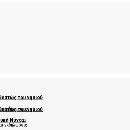
θεστώς του νησιού
θεστώς του νησιού
ευκή Νύχτα»