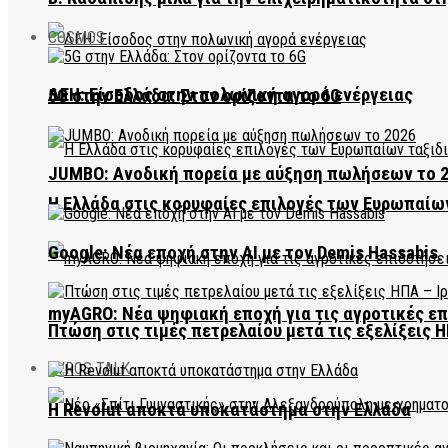
COSMOS
ΔΕΗ: Είσοδος στην πολωνική αγορά ενέργειας
5G στην Ελλάδα: Στον ορίζοντα το 6G
JUMBO: Ανοδική πορεία με αύξηση πωλήσεων το 
Η Ελλάδα στις κορυφαίες επιλογές των Ευρωπαίω
Google: Νέα εποχή στην AI με τον Demis Hassabis
myAGRO: Νέα ψηφιακή εποχή για τις αγροτικές ε
Πτώση στις τιμές πετρελαίου μετά τις εξελίξεις Η
EVROS TALK
Η Revolut αποκτά υποκατάστημα στην Ελλάδα