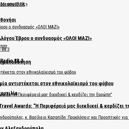
αθονήσι
λλόγου Έβρου ο συνδυασμός «ΟΛΟΙ ΜΑΖΙ»
Radio 88.3
χρηματοδότηση
ία αντιστέκεται στον εθνικολαϊκισμό του φόβου
ναυτιλία
Travel Awards: “Η Περιφέρειά μας διεκδικεί & κερδίζει 
την Αλεξανδρούπολη