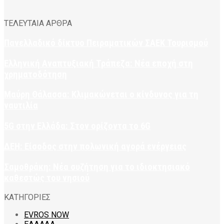
ΤΕΛΕΥΤΑΙΑ ΑΡΘΡΑ
Πανελλαδικό δίκτυο Πειραματικών ΣΑΕΚ Τουρισμού
Ελληνική Αναπτυξιακή Τράπεζα: Νέα εποχή στη
χρηματοδότηση
Μαύρη Θάλασσα: Κλιμακώνεται ο κίνδυνος για τη
ναυτιλία
5G στην Ελλάδα: Στον ορίζοντα το 6G
ΔΕΗ: Είσοδος στην πολωνική αγορά ενέργειας
Σαμοθράκη: Νέα συζήτηση για το ιδιοκτησιακό
καθεστώς του νησιού
ΚΑΤΗΓΟΡΙΕΣ
EVROS NOW