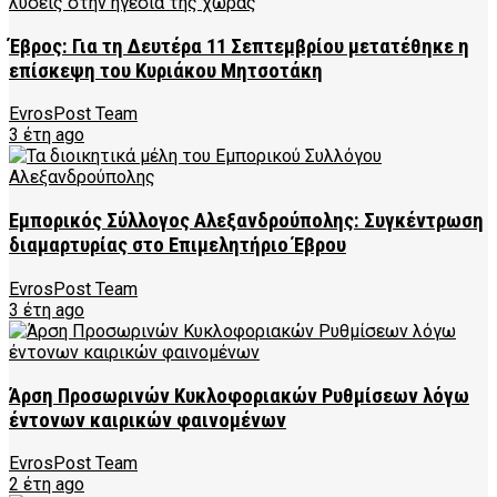
Έβρος: Για τη Δευτέρα 11 Σεπτεμβρίου μετατέθηκε η
επίσκεψη του Κυριάκου Μητσοτάκη
EvrosPost Team
3 έτη ago
Εμπορικός Σύλλογος Αλεξανδρούπολης: Συγκέντρωση
διαμαρτυρίας στο Επιμελητήριο Έβρου
EvrosPost Team
3 έτη ago
Άρση Προσωρινών Κυκλοφοριακών Ρυθμίσεων λόγω
έντονων καιρικών φαινομένων
EvrosPost Team
2 έτη ago