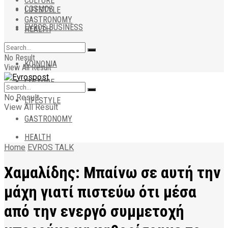
CULTURE
COSMOS
LIFESTYLE
GASTRONOMY
EVROS BUSINESS
HEALTH
ΑΠΟΨΕΙΣ
No Result
ΚΟΙΝΩΝΙΑ
View All Result
CULTURE
No Result
LIFESTYLE
View All Result
GASTRONOMY
HEALTH
Home
EVROS TALK
Χαμαλίδης: Μπαίνω σε αυτή την
μάχη γιατί πιστεύω ότι μέσα
από την ενεργό συμμετοχή