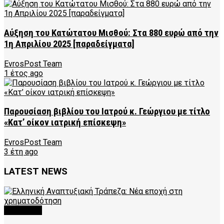
Αύξηση του Κατώτατου Μισθού: Στα 880 ευρώ από την
1η Απριλίου 2025 [παραδείγματα]
EvrosPost Team
1 έτος ago
Παρουσίαση βιβλίου του Ιατρού κ. Γεώργιου με τίτλο
«Κατ’ οίκον ιατρική επίσκεψη»
EvrosPost Team
3 έτη ago
LATEST NEWS
FEATURED