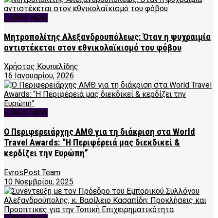
EVROS NOW
Μητροπολίτης Αλεξανδρουπόλεως: Όταν η ψυχραιμία
αντιστέκεται στον εθνικολαϊκισμό του φόβου
Χρήστος Κουπελίδης
16 Ιανουαρίου, 2026
EVROS NOW
Ο Περιφερειάρχης ΑΜΘ για τη διάκριση στα World
Travel Awards: “Η Περιφέρειά μας διεκδικεί &
κερδίζει την Ευρώπη”
EvrosPost Team
10 Νοεμβρίου, 2025