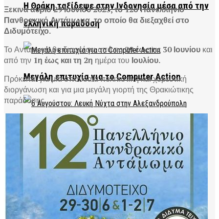
Η Θράκη ταξίδεψε στην Ινδονησία μέσα από την
Ξεκινά αύριο 29 Ιουνίου 2023, το 12ο Πανελλήνιο
Πανθρακικό Αντάμωμα, το οποίο θα διεξαχθεί στο
ελληνική παράδοση
Διδυμότειχο.
Το Αντάμωμα θα διαρκέσει από τις
29 έως τις 30 Ιουνίου
και
από την
1η έως και τη 2η
ημέρα του
Ιουλίου.
Μεγάλη επιτυχία για το Computer Action
Πρόκειται για μία σπουδαία πολιτιστική και χορευτική
διοργάνωση και για μια μεγάλη γιορτή της Θρακιώτικης
παράδοσης.
Αλεξανδρούπολη: Έρχεται η 13η Λευκή Νύχτα
Συνέντευξη Τύπου για τη Λευκή Νύχτα