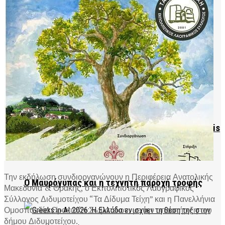
2026Αλεξανδρούπολης 2026
Η Ξάνθη γιορτάζει 35 χρόνια παράδοσης
LIFESTYLE
Google: Νέα εποχή στην AI με τον Demis Hassabis
Την εκδήλωση συνδιοργανώνουν η Περιφέρεια Ανατολικής
Ο Μαυρόγυπας και η τεχνητή παροχή τροφής
Μακεδονία & Θράκης, ο Εκπολιτιστικός Λαογραφικός
Σύλλογος Διδυμοτείχου “Τα Δίδυμα Τείχη” και η Πανελλήνια
Ομοσπονδία Θρακικών Σωματείων, με την υποστήριξη του
δήμου Διδυμοτείχου.