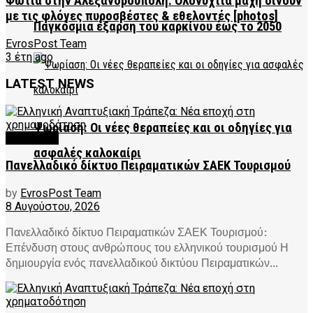
Φωτιά στην Αλεξανδρούπολη: Oλονύχτια μάχη δίνουν
με τις φλόγες πυροσβέστες & εθελοντές [photos]
Παγκόσμια έξαρση του καρκίνου έως το 2050
EvrosPost Team
3 έτη ago
LATEST NEWS
Ψωρίαση: Οι νέες θεραπείες και οι οδηγίες για
FEATURED
ασφαλές καλοκαίρι
Πανελλαδικό δίκτυο Πειραματικών ΣΑΕΚ Τουρισμού
by
EvrosPost Team
8 Αυγούστου, 2026
Πανελλαδικό δίκτυο Πειραματικών ΣΑΕΚ Τουρισμού:
Επένδυση στους ανθρώπους του ελληνικού τουρισμού Η
δημιουργία ενός πανελλαδικού δικτύου Πειραματικών...