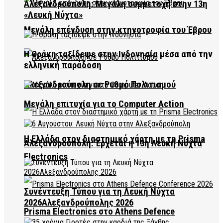
Αλεξανδρούπολη: Μεγάλη συμμετοχή στην 13η
«Λευκή Νύχτα»
Μεγάλη επένδυση στην κτηνοτροφία του Έβρου
Η Θράκη ταξίδεψε στην Ινδονησία μέσα από την
ελληνική παράδοση
Αλεξανδρούπολη σε Ρυθμό Πολιτισμού
Μεγάλη επιτυχία για το Computer Action
Η Ελλάδα στον διαστημικό χάρτη με τη Prisma
Αλεξανδρούπολη: Έρχεται η 13η Λευκή Νύχτα
Electronics
Συνέντευξη Τύπου για τη Λευκή Νύχτα
2026Αλεξανδρούπολης 2026
Prisma Electronics στο Athens Defence