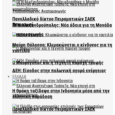
Πανελλαδικό δίκτυο Πειραματικών ΣΑΕΚ
Τουρισμού
ΠΓΝ Αλεξανδρούπολης: Νέα άδεια για τη Μονάδα
Αναπαραγωγής
Μαύρη Θάλασσα: Κλιμακώνεται ο κίνδυνος για τη
ναυτιλία
Ο Μαυρόγυπας και η τεχνητή παροχή τροφής
ΔΕΗ: Είσοδος στην πολωνική αγορά ενέργειας
ΕΛΛΑΔΑ
Η Θράκη ταξίδεψε στην Ινδονησία μέσα από την
ελληνική παράδοση
Πανελλαδικό δίκτυο Πειραματικών ΣΑΕΚ