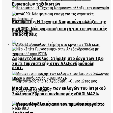
Ευρωπαίων ταξιδιωτών
Καλαφάτης: Η Τεχνητή Νοημοσύνη αλλάζει την
myAGRO: Νέα ψηφιακή εποχή για τις αγροτικές
οικονομία
επιδοτήσεις
EVROS TALK
Δερμεντζόπουλος: Στήριξη στο έργο των 13,6
Σπίτι Γυμναστικής στην Αλεξανδρούπολη
εκατ.
Μπαίνει στη «μάχη» των εκλογών του Ιατρικού
Συλλόγου Έβρου ο συνδυασμός «ΟΛΟΙ ΜΑΖΙ»
Μήνυμα ασφάλειας από τον πρωθυπουργό στο