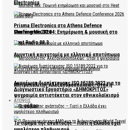
Electronics
Prisma Electronics στο Athens Defence
Conference 2026
Morning Mix 30.04: Ενημέρωση & μουσική στο
Heat Radio 88.3
Αμυντική καινοτομία με ελληνικό αποτύπωμα
Ανανέωση διαπίστευσης ISO 15189:2022 για το
Μητροπολίτης Αλεξανδρουπόλεως: Όταν η
Διαγνωστικό Εργαστήριο «ΔΗΜΟΚΡΙΤΟΣ»
ψυχραιμία αντιστέκεται στον εθνικολαϊκισμό
ΑΠΟΨΕΙΣ
του φόβου
Το τίμημα της ανάπτυξης – Γιατί η Ελλάδα έχει
υψηλότερο πληθωρισμό