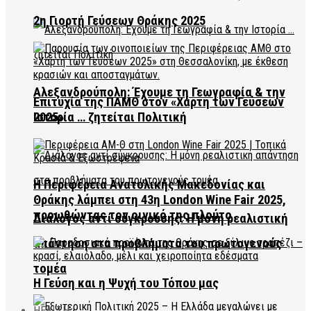
2η Γιορτή Γεύσεων Θράκης 2025
Αλεξανδρούπολη: Έχουμε τη Γεωγραφία & την
Επιτυχία της ΠΑΜΘ στον «Χάρτη των Γεύσεων
2025»
Ιστορία … ζητείται Πολιτική
Η Περιφέρεια Ανατολικής Μακεδονίας και
Θράκης λάμπει στη 43η London Wine Fair 2025,
προωθώντας τον οινικό της πλούτο
Διάλογος αντί σύγκρουσης: Η μόνη ρεαλιστική
απάντηση στα προβλήματα του πρωτογενούς
τομέα
Η Γεύση και η Ψυχή του Τόπου μας
HEALTH