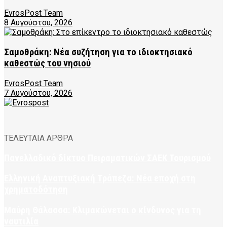
EvrosPost Team
8 Αυγούστου, 2026
Σαμοθράκη: Νέα συζήτηση για το ιδιοκτησιακό
καθεστώς του νησιού
EvrosPost Team
7 Αυγούστου, 2026
ΤΕΛΕΥΤΑΙΑ ΑΡΘΡΑ
Πανελλαδικό δίκτυο Πειραματικών ΣΑΕΚ Τουρισμού
Ελληνική Αναπτυξιακή Τράπεζα: Νέα εποχή στη
χρηματοδότηση
Μαύρη Θάλασσα: Κλιμακώνεται ο κίνδυνος για τη
ναυτιλία