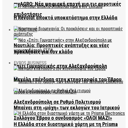
myAGRO: Νέα ψηφιακή εποχή για τις αγροτικές
επιδοτήσεις
Η Revolut αποκτά υποκατάστημα στην Ελλάδα
EVROS TALK
Ναυτιλία: Προοπτικές ανάπτυξης και νέες
προκλήσεις για τον κλάδο
EVROS BUSINESS
Σπίτι Γυμναστικής στην Αλεξανδρούπολη
Μεγάλη επένδυση στην κτηνοτροφία του Έβρου
Αλεξανδρούπολη σε Ρυθμό Πολιτισμού
Μπαίνει στη «μάχη» των εκλογών του Ιατρικού
Συλλόγου Έβρου ο συνδυασμός «ΟΛΟΙ ΜΑΖΙ»
Η Ελλάδα στον διαστημικό χάρτη με τη Prisma