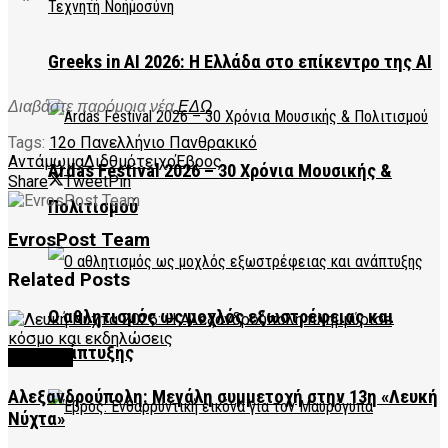
Greeks in AI 2026: Η Ελλάδα στο επίκεντρο της AI
Διαβάστε παρόμοια νέα
ΕΔΩ
Tags:
12ο Πανελλήνιο Πανθρακικό
Αντάμωμα
Διδθμότειχο
Έβρος
Ardas Festival 2026 – 30 Χρόνια Μουσικής &
Share
Tweet
Pin
Πολιτισμού
EvrosPost Team
Related
Posts
Ο αθλητισμός ως μοχλός εξωστρέφειας και
ανάπτυξης
CULTURE
Αλεξανδρούπολη: Μεγάλη συμμετοχή στην 13η «Λευκή
Νύχτα»