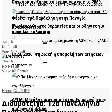
Παγκόσμια έξαρση του καρκίνου έως το 2050
Φέρες: Ιερά Παράκληση στην Παναγία
Ψωρίαση: Οι νέες θεραπείες και οι οδηγίες για
Κοσμοσώτειρα
ασφαλές καλοκαίρι
No Result
View All Result
ΟΣΔΕ 2026: Ψηφιακή η υποβολή των αιτήσεων
ενίσχυσης
No Result
View All Result
Home
CULTURE
ΔΥΠΑ: Μεγάλη οικονομική στήριξη σε ανέργους
Διδυμότειχο: 12ο Πανελλήνιο
και εργαζόμενους