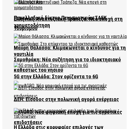
Πανελλαδικό δίκτυο Πειραματικών ΣΑΕΚ
Ελληνική Αναπτυξιακή Τράπεζα: Νέα εποχή στη
χρηματοδότηση
Τουρισμού
Μαύρη Θάλασσα: Κλιμακώνεται ο κίνδυνος για τη
ναυτιλία
Σαμοθράκη: Νέα συζήτηση για το ιδιοκτησιακό
καθεστώς του νησιού
5G στην Ελλάδα: Στον ορίζοντα το 6G
ΔΕΗ: Είσοδος στην πολωνική αγορά ενέργειας
myAGRO: Νέα ψηφιακή εποχή για τις αγροτικές
επιδοτήσεις
Η Ελλάδα στις κορυφαίες επιλογές των