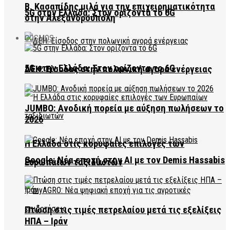
Β. Κασαπίδης μιλά για την επιχειρηματικότητα
5G στην Ελλάδα: Στον ορίζοντα το 6G
στην Αλεξανδρούπολη
COSMOS
5G στην Ελλάδα: Στον ορίζοντα το 6G
ΔΕΗ: Είσοδος στην πολωνική αγορά ενέργειας
JUMBO: Ανοδική πορεία με αύξηση πωλήσεων το
2026
Η Ελλάδα στις κορυφαίες επιλογές των
Google: Νέα εποχή στην AI με τον Demis Hassabis
Ευρωπαίων ταξιδιωτών
Πτώση στις τιμές πετρελαίου μετά τις εξελίξεις
ΗΠΑ – Ιράν