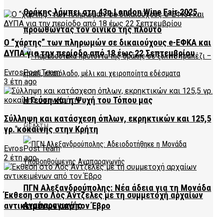
Θράκης λάμπει στη 43η London Wine Fair 2025,
προωθώντας τον οινικό της πλούτο
O “χάρτης” των πληρωμών σε δικαιούχους e-ΕΦΚΑ και
ΔΥΠΑ για την περίοδο από 18 έως 22 Σεπτεμβρίου
EvrosPost Team
3 έτη ago
Η Γεύση και η Ψυχή του Τόπου μας
Σύλληψη και κατάσχεση όπλων, εκρηκτικών και 125,5
HEALTH
γρ. κοκαΐνης στην Κρήτη
EvrosPost Team
2 έτη ago
ΠΓΝ Αλεξανδρούπολης: Νέα άδεια για τη Μονάδα
Έκθεση στο Λος Άντζελες με τη συμμετοχή αρχαίων
Αναπαραγωγής
αντικειμένων από τον Έβρο