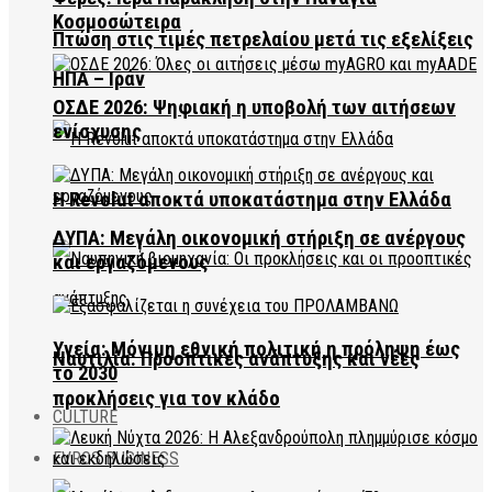
Κοσμοσώτειρα
Πτώση στις τιμές πετρελαίου μετά τις εξελίξεις
ΗΠΑ – Ιράν
ΟΣΔΕ 2026: Ψηφιακή η υποβολή των αιτήσεων
ενίσχυσης
Η Revolut αποκτά υποκατάστημα στην Ελλάδα
ΔΥΠΑ: Μεγάλη οικονομική στήριξη σε ανέργους
και εργαζόμενους
Υγεία: Μόνιμη εθνική πολιτική η πρόληψη έως
Ναυτιλία: Προοπτικές ανάπτυξης και νέες
το 2030
προκλήσεις για τον κλάδο
CULTURE
EVROS BUSINESS