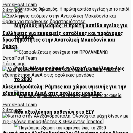
EvrosPost Team
2 έτη ago
Μητρικός θηλασμός: Η πρώτη ασπίδα υγείας για
Συλλήψεις για εκκρεμείς καταδίκες και παράνομες
το παιδί
δραστηριότητες στην Ανατολική Μακεδονία και
Θράκη
EvrosPost Team
1 έτος ago
Υγεία: Μόνιμη εθνική πολιτική η πρόληψη έως
το 2030
Αλεξανδρούπολη: Ράμπες και χώροι υγιεινής για την
εξυπηρέτηση ΑμεΑ στις σχολικές μονάδες
EvrosPost Team
2 έτη ago
Νέα αξιολόγηση ασθενών στο ΕΣΥ