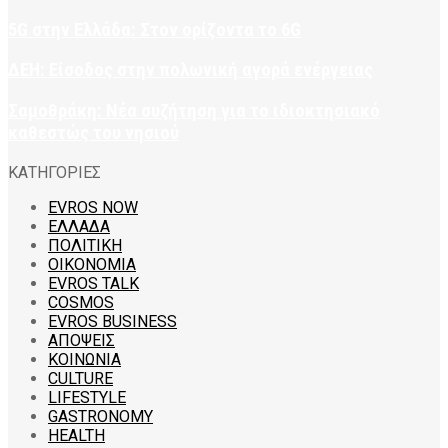
5G στην Ελλάδα: Στον ορίζοντα το 6G
ΔΕΗ: Είσοδος στην πολωνική αγορά ενέργειας
Σαμοθράκη: Νέα συζήτηση για το ιδιοκτησιακό
καθεστώς του νησιού
ΚΑΤΗΓΟΡΙΕΣ
EVROS NOW
ΕΛΛΑΔΑ
ΠΟΛΙΤΙΚΗ
ΟΙΚΟΝΟΜΙΑ
EVROS TALK
COSMOS
EVROS BUSINESS
ΑΠΟΨΕΙΣ
ΚΟΙΝΩΝΙΑ
CULTURE
LIFESTYLE
GASTRONOMY
HEALTH