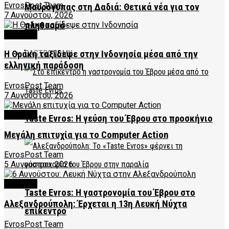
EvrosPost Team
Μαυρόγυπας στη Δαδιά: Θετικά νέα για τον
7 Αυγούστου, 2026
πληθυσμό
CULTURE
GASTRONOMY
Η Θράκη ταξίδεψε στην Ινδονησία μέσα από την
ελληνική παράδοση
EvrosPost Team
7 Αυγούστου, 2026
CULTURE
Taste Evros: Η γεύση του Έβρου στο προσκήνιο
Μεγάλη επιτυχία για το Computer Action
EvrosPost Team
5 Αυγούστου, 2026
CULTURE
Taste Evros: Η γαστρονομία του Έβρου στο
Αλεξανδρούπολη: Έρχεται η 13η Λευκή Νύχτα
επίκεντρο
EvrosPost Team