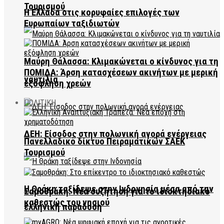
Τουρισμού
Η Ελλάδα στις κορυφαίες επιλογές των
Ευρωπαίων ταξιδιωτών
Μαύρη Θάλασσα: Κλιμακώνεται ο κίνδυνος για τη
ΠΟΜΙΔΑ: Άρση κατασχέσεων ακινήτων με μερική
ναυτιλία
εξόφληση χρεών
ΠΟΛΙΤΙΚΗ
ΔΕΗ: Είσοδος στην πολωνική αγορά ενέργειας
Πανελλαδικό δίκτυο Πειραματικών ΣΑΕΚ
Τουρισμού
Η Θράκη ταξίδεψε στην Ινδονησία μέσα από την
Σαμοθράκη: Νέα συζήτηση για το ιδιοκτησιακό
καθεστώς του νησιού
ελληνική παράδοση