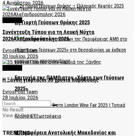
4 Αυγούστου, 2026
CULTURE
2η Γιορτή Γεύσεων Θράκης 2025
Συνέντευξη Τύπου για τη Λευκή Νύχτα
2026Αλεξανδρούπολης 2026
EvrosPost Team
30 Ιουλίου, 2026
CULTURE
Επιτυχία της ΠΑΜΘ στον «Χάρτη των Γεύσεων
Η Ξάνθη γιορτάζει 35 χρόνια παράδοσης
2025»
EvrosPost Team
28 Ιουλίου, 2026
No Result
View All Result
Η Περιφέρεια Ανατολικής Μακεδονίας και
TRENDING