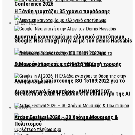
Conference 2026
Η Ξάνθη γιορτάζει 35 χρόνια παράδοσης
LIFESTYLE
Αμυντική καινοτομία με ελληνικό αποτύπωμα
Google: Νέα εποχή στην AI με τον Demis Hassabis
Ο Μαυρόγυπας και η τεχνητή παροχή τροφής
Ανανέωση διαπίστευσης ISO 15189:2022 για το
Διαγνωστικό Εργαστήριο «ΔΗΜΟΚΡΙΤΟΣ»
Greeks in AI 2026: Η Ελλάδα στο επίκεντρο της AI
ΑΠΟΨΕΙΣ
Ardas Festival 2026 – 30 Χρόνια Μουσικής &
Πολιτισμού