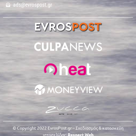
ads@evrospost.gr
© Copyright 2022 EvrosPost.gr – Σχεδιασμός & κατασκεύη
ιστοσελίδας:
Respect Web