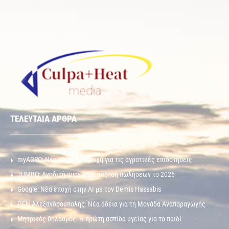
ΤΕΛΕΥΤΑΙΑ ΑΡΘΡΑ
myAGRO: Νέα ψηφιακή εποχή για τις αγροτικές επιδοτήσεις
JUMBO: Ανοδική πορεία με αύξηση πωλήσεων το 2026
Google: Νέα εποχή στην AI με τον Demis Hassabis
ΠΓΝ Αλεξανδρούπολης: Νέα άδεια για τη Μονάδα Αναπαραγωγής
Μητρικός θηλασμός: Η πρώτη ασπίδα υγείας για το παιδί