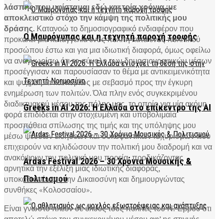
λάσπης που υφίσταμαι εδώ και τρία χρόνια, με
αποκλειστικό στόχο την κάμψη της πολιτικής μου
δράσης.
Κατανοώ το δημοσιογραφικό ενδιαφέρον που
Ο Μαυρόγυπας και η τεχνητή παροχή τροφής
προκαλεί μια καταγγελία ενός πολίτη κατά ενός πολιτικού
προσώπου έστω και για μια ιδιωτική διαφορά, όμως οφείλω
να αναγνωρίσω ότι το σύνολο των δημοσιογραφικών μέσων
προσέγγισαν και παρουσίασαν το θέμα με αντικειμενικότητα
και ψυχραιμία και κυρίως με σεβασμό προς την έγκυρη
ενημέρωση των πολιτών. Όλα πλην ενός συγκεκριμένου
διαδικτυακού μέσου της πόλης μας, το οποίο για μία ακόμη
Greeks in AI 2026: Η Ελλάδα στο επίκεντρο της AI
φορά επιδίδεται στην στοχευμένη και υποβολιμαία
προσπάθεια σπίλωσης της τιμής και της υπόληψης μου
μέσω ψευδών ειδήσεων και συκοφαντικών ισχυρισμών που
επιχειρούν να κηλιδώσουν την πολιτική μου διαδρομή και να
ανακόψουν την πολιτική μου πορεία, προδικάζοντας
Ardas Festival 2026 – 30 Χρόνια Μουσικής &
αρνητικά την εξέλιξη μιας ιδιωτικής διαφοράς,
Πολιτισμού
υποκαθιστώντας την Δικαιοσύνη και δημιουργώντας
συνθήκες «Κολοσσαίου».
Είναι γνωστό πλέον σε όλους τους πολίτες του Ν. Έβρου ότι