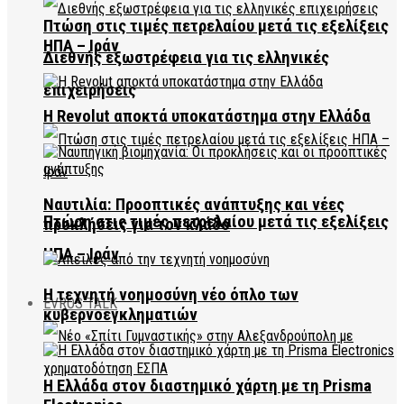
Πτώση στις τιμές πετρελαίου μετά τις εξελίξεις
ΗΠΑ – Ιράν
Διεθνής εξωστρέφεια για τις ελληνικές
επιχειρήσεις
Η Revolut αποκτά υποκατάστημα στην Ελλάδα
Ναυτιλία: Προοπτικές ανάπτυξης και νέες
Πτώση στις τιμές πετρελαίου μετά τις εξελίξεις
προκλήσεις για τον κλάδο
ΗΠΑ – Ιράν
Η τεχνητή νοημοσύνη νέο όπλο των
EVROS TALK
κυβερνοεγκληματιών
Η Ελλάδα στον διαστημικό χάρτη με τη Prisma