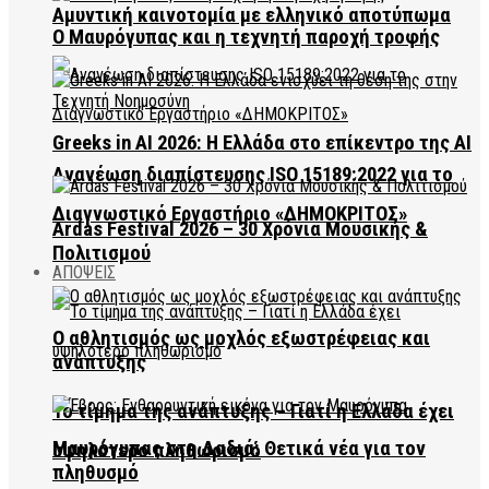
Αμυντική καινοτομία με ελληνικό αποτύπωμα
Ο Μαυρόγυπας και η τεχνητή παροχή τροφής
Greeks in AI 2026: Η Ελλάδα στο επίκεντρο της AI
Ανανέωση διαπίστευσης ISO 15189:2022 για το
Διαγνωστικό Εργαστήριο «ΔΗΜΟΚΡΙΤΟΣ»
Ardas Festival 2026 – 30 Χρόνια Μουσικής &
Πολιτισμού
ΑΠΟΨΕΙΣ
Ο αθλητισμός ως μοχλός εξωστρέφειας και
ανάπτυξης
Το τίμημα της ανάπτυξης – Γιατί η Ελλάδα έχει
Μαυρόγυπας στη Δαδιά: Θετικά νέα για τον
υψηλότερο πληθωρισμό
πληθυσμό