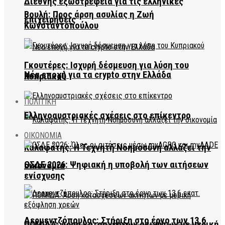
Διεθνής εξωστρέφεια για τις ελληνικές
Βουλή: Προς άρση ασυλίας η Ζωή
επιχειρήσεις
Κωνσταντοπούλου
Γκουτέρες: Ισχυρή δέσμευση για λύση του
Νέα εποχή για τα crypto στην Ελλάδα
Κυπριακού
ΠΟΛΙΤΙΚΗ
Ελληνοαυστριακές σχέσεις στο επίκεντρο
ΟΙΚΟΝΟΜΙΑ
Καλαφάτης: Η Τεχνητή Νοημοσύνη αλλάζει την
ΟΣΔΕ 2026: Ψηφιακή η υποβολή των αιτήσεων
οικονομία
ενίσχυσης
Δερμεντζόπουλος: Στήριξη στο έργο των 13,6
ΠΟΜΙΔΑ: Άρση κατασχέσεων ακινήτων με μερική