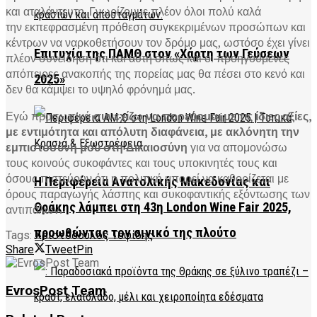
και αταλάντευτη. Γνωρίζουμε πλέον όλοι πολύ καλά
την εκπεφρασμένη πρόθεση συγκεκριμένων προσώπων και
κέντρων να ναρκοθετήσουν τον δρόμο μας, ωστόσο έχει γίνει
Επιτυχία της ΠΑΜΘ στον «Χάρτη των Γεύσεων
πλέον συνείδηση ότι και αυτή όπως και οι προηγούμενες
απόπειρες ανακοπής της πορείας μας θα πέσει στο κενό και
2025»
δεν θα κάμψει το υψηλό φρόνημά μας.
Εγώ προσωπικά
συνεχίζω να πορεύομαι με τις ίδιες αξίες,
με εντιμότητα και απόλυτη διαφάνεια, με ακλόνητη την
εμπιστοσύνη μου στη Δικαιοσύνη
για να απομονώσω
τους κοινούς συκοφάντες και τους υποκινητές τους και
όσους πιστεύουν ότι η πολιτική μπορεί να καθορίζεται με
Η Περιφέρεια Ανατολικής Μακεδονίας και
όρους παραγωγής λάσπης και συκοφαντικής εξόντωσης των
Θράκης λάμπει στη 43η London Wine Fair 2025,
αντιπάλων.
προωθώντας τον οινικό της πλούτο
Tags:
Χριστόδουλος Τοψίδης
Share
Tweet
Pin
EvrosPost Team