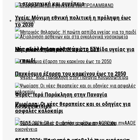
με στρατηγική και συνέπεια
Υγεία: Μόνιμη εθνική πολιτική η πρόληψη έως
ΚΟΙΝΩΝΙΑ
το 2030
Νέα αξιολόγηση ασθενών στο ΕΣΥ
Μητρικός θηλασμός: Η πρώτη ασπίδα υγείας για
το παιδί
Παγκόσμια έξαρση του καρκίνου έως το 2050
Φέρες: Ιερά Παράκληση στην Παναγία
Ψωρίαση: Οι νέες θεραπείες και οι οδηγίες για
Κοσμοσώτειρα
ασφαλές καλοκαίρι