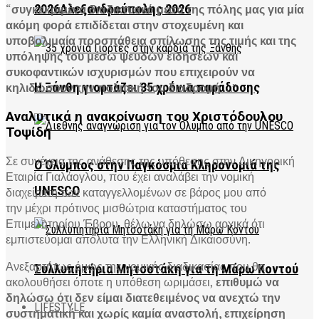
“
συγκεκριμένο διαδικτυακό μέσο της πόλης μας για μία
2026Αλεξανδρούπολης 2026
ακόμη φορά επιδίδεται στην στοχευμένη και
υποβολιμαία προσπάθεια σπίλωσης της τιμής και της
υπόληψης του μέσω ψευδών ειδήσεων και
συκοφαντικών ισχυρισμών που επιχειρούν να
Η Ξάνθη γιορτάζει 35 χρόνια παράδοσης
κηλιδώσουν την πολιτική του διαδρομή
…”
Αναλυτικά η ανακοίνωση του Χριστόδουλου
Τοψίδη
Σε συνέχεια της ανάθεσης της υπόθεσης στην Δικηγορική
Ο Όλυμπος στην Παγκόσμια Κληρονομιά της
Εταιρία Γιαλάογλου, που έχει αναλάβει την νομική
UNESCO
διαχείριση των καταγγελλομένων σε βάρος μου από
την μέχρι πρότινος μισθώτρια καταστήματος του
Επιμελητηρίου Έβρου, θέλω να δηλώσω αρχικά ότι
εμπιστεύομαι απόλυτα την Ελληνική Δικαιοσύνη.
Ανεξαρτήτως όμως της νομικής διαδικασίας που θα
Συλλυπητήρια Μητσοτάκη για τη Μάρω Κοντού
ακολουθήσει όποτε η υπόθεση ωριμάσει,
επιθυμώ να
δηλώσω ότι δεν είμαι διατεθειμένος να ανεχτώ την
LIFESTYLE
συστηματική και χωρίς καμία αναστολή, επιχείρηση