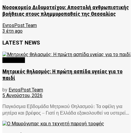
Νοσοκομείο Διδυμοτείχου: Αποστολή ανθρωπιστικής
βοήθειας στους πλημμυροπαθείς της Θεσσαλίας
EvrosPost Team
3 έτη ago
LATEST NEWS
FEATURED
Μητρικός θηλασμός: Η πρώτη ασπίδα υγείας για το
παιδί
by
EvrosPost Team
5 Αυγούστου, 2026
Παγκόσμια Εβδομάδα Μητρικού Θηλασμού: Τα οφέλη για
μητέρα και βρέφος – Γιατί η Ελλάδα εξακολουθεί να υστερεί...