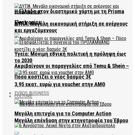
Η Ελλάδα στον διαστημικό χάρτη με τη Prisma
Electronics
ΔΥΠΑ: Μεγάλη οικονομική στήριξη σε ανέργους
και εργαζόμενους
Υγεία: Μόνιμη εθνική πολιτική η πρόληψη έως
το 2030
Ακριβαίνουν οι παραγγελίες από Temu & Shein –
Πόσο κοστίζει ο νέος δασμός 3€
3,95 εκατ. ευρώ για voucher στην ΑΜΘ
EVROS BUSINESS
CULTURE
Μεγάλη επιτυχία για το Computer Action
Μεγάλη επένδυση στην κτηνοτροφία του Έβρου