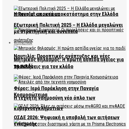
Η Revolut αποκτά υποκατάστημα στην Ελλάδα
Εξωτερική Πολιτική 2025 – Η Ελλάδα μεγαλώνει
με στρατηγική και συνέπεια
ΚΟΙΝΩΝΙΑ
Ναυτιλία: Προοπτικές ανάπτυξης και νέες
Μητρικός θηλασμός: Η πρώτη ασπίδα υγείας για
το παιδί
προκλήσεις για τον κλάδο
Φέρες: Ιερά Παράκληση στην Παναγία
Κοσμοσώτειρα
Η τεχνητή νοημοσύνη νέο όπλο των
κυβερνοεγκληματιών
ΟΣΔΕ 2026: Ψηφιακή η υποβολή των αιτήσεων
ενίσχυσης