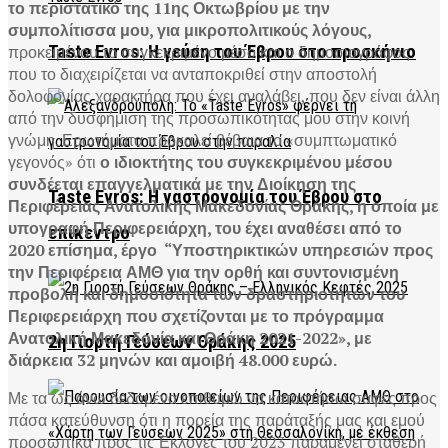
το περιστατικό της 11ης Οκτωβρίου με την
συμπολίτισσα μου, για μικροπολιτικούς λόγους,
Taste Evros: Η γεύση του Έβρου στο προσκήνιο
προκειμένου το συγκεκριμένο μέσο και ο δημοσιογράφος
που το διαχειρίζεται να ανταποκριθεί στην αποστολή
δολοφονίας χαρακτήρα που έχει αναλάβει, που δεν είναι άλλη
από την δυσφήμιση της προσωπικότητας μου στην κοινή
γνώμη. Ερωτήματα προκαλεί βέβαια το «συμπτωματικό
γεγονός» ότι
ο ιδιοκτήτης του συγκεκριμένου μέσου
συνδέεται επαγγελματικά με την Διοίκηση της
Taste Evros: Η γαστρονομία του Έβρου στο
Περιφέρειας Ανατολικής Μακεδονίας Θράκης, η οποία με
υπογραφή Περιφερειάρχη, του έχει αναθέσει από το
επίκεντρο
2020 επίσημα, έργο “Υποστηρικτικών υπηρεσιών προς
την Περιφέρεια ΑΜΘ για την ορθή και συντονισμένη
προβολή και δημοσιότητα των δραστηριοτήτων του
Περιφερειάρχη που σχετίζονται με το πρόγραμμα
Ανατολική Μακεδονία και Θράκη 2021-2022», με
2η Γιορτή Γεύσεων Θράκης 2025
διάρκεια 32 μηνών και αμοιβή 48.000 ευρώ.
Με τα ως άνω δεδομένα επιθυμώ να καταστήσω σαφές προς
πάσα κατεύθυνση ότι η πορεία της παράταξής μας και εμού
προσωπικά προς τις Εκλογές του 2023 παραμένει σταθερή