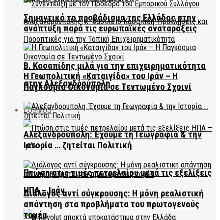
Σημαντικό το προβάδισμα της Ελλάδας στην
ανάπτυξη παρά τις ευρωπαϊκές αναταράξεις
Β. Κασαπίδης μιλά για την επιχειρηματικότητα
Η Γεωπολιτική «Καταιγίδα» του Ιράν – Η
στην Αλεξανδρούπολη
Παγκόσμια Οικονομία σε Τεντωμένο Σχοινί
COSMOS
Αλεξανδρούπολη: Έχουμε τη Γεωγραφία & την
Ιστορία … ζητείται Πολιτική
Πτώση στις τιμές πετρελαίου μετά τις εξελίξεις
ΗΠΑ – Ιράν
Διάλογος αντί σύγκρουσης: Η μόνη ρεαλιστική
απάντηση στα προβλήματα του πρωτογενούς
τομέα