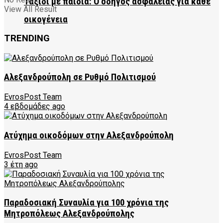
Ταξίδι με παιδιά: Ο οδηγός ασφάλειας για κάθε
View All Result
οικογένεια
TRENDING
Αλεξανδρούπολη σε Ρυθμό Πολιτισμού
EvrosPost Team
4 εβδομάδες ago
Ατύχημα οικοδόμων στην Αλεξανδρούπολη
EvrosPost Team
3 έτη ago
Παραδοσιακή Συναυλία για 100 χρόνια της
Μητροπόλεως Αλεξανδρούπολης