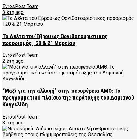
EvrosPost Team
3 έτη ago
Το Δέλτα του Έβρου ως Ορνιθοτουριστικός
προορισμός | 20 & 21 Μαρτίου
EvrosPost Team
2 έτη ago
“Μαζί για την αλλαγή” στην περιφέρεια ΑΜΘ: Το
προγραμματικό πλαίσιο της παράταξης του Δαμιανού
Καγγελίδη
EvrosPost Team
3 έτη ago