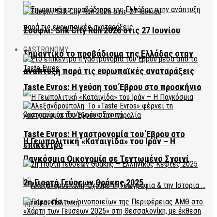
Σουφλί: Silk City Run 2026 στις 27 Ιουνίου
GASTRONOMY
Σημαντικό το προβάδισμα της Ελλάδας στην
ανάπτυξη παρά τις ευρωπαϊκές αναταράξεις
Taste Evros: Η γεύση του Έβρου στο προσκήνιο
Taste Evros: Η γαστρονομία του Έβρου στο
Η Γεωπολιτική «Καταιγίδα» του Ιράν – Η
επίκεντρο
Παγκόσμια Οικονομία σε Τεντωμένο Σχοινί
2η Γιορτή Γεύσεων Θράκης 2025