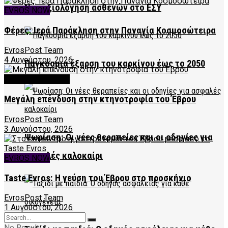
Νέα αξιολόγηση ασθενών στο ΕΣΥ
EVROS NOW
Φέρες: Ιερά Παράκληση στην Παναγία Κοσμοσώτειρα
EvrosPost Team
4 Αυγούστου, 2026
Παγκόσμια έξαρση του καρκίνου έως το 2050
EVROS BUSINESS
Μεγάλη επένδυση στην κτηνοτροφία του Έβρου
EvrosPost Team
3 Αυγούστου, 2026
Ψωρίαση: Οι νέες θεραπείες και οι οδηγίες για
ασφαλές καλοκαίρι
EVROS NOW
Taste Evros: Η γεύση του Έβρου στο προσκήνιο
EvrosPost Team
1 Αυγούστου, 2026
No Result