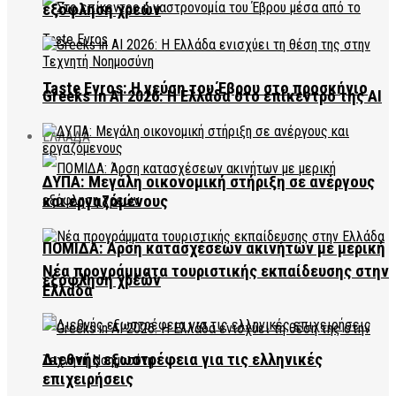
εξόφληση χρεών
Taste Evros: Η γεύση του Έβρου στο προσκήνιο
Greeks in AI 2026: Η Ελλάδα στο επίκεντρο της AI
ΕΛΛΑΔΑ
ΔΥΠΑ: Μεγάλη οικονομική στήριξη σε ανέργους
και εργαζόμενους
ΠΟΜΙΔΑ: Άρση κατασχέσεων ακινήτων με μερική
Νέα προγράμματα τουριστικής εκπαίδευσης στην
εξόφληση χρεών
Ελλάδα
Διεθνής εξωστρέφεια για τις ελληνικές
επιχειρήσεις