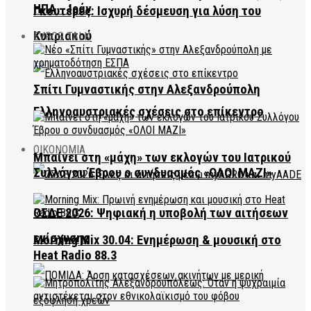
ΗΠΑ – Ιράν
Γκουτέρες: Ισχυρή δέσμευση για λύση του
Κυπριακού
EVROS TALK
Σπίτι Γυμναστικής στην Αλεξανδρούπολη
Ελληνοαυστριακές σχέσεις στο επίκεντρο
ΟΙΚΟΝΟΜΙΑ
Μπαίνει στη «μάχη» των εκλογών του Ιατρικού
Συλλόγου Έβρου ο συνδυασμός «ΟΛΟΙ ΜΑΖΙ»
ΟΣΔΕ 2026: Ψηφιακή η υποβολή των αιτήσεων
ενίσχυσης
Morning Mix 30.04: Ενημέρωση & μουσική στο
Heat Radio 88.3