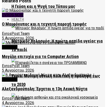
Related
Posts
Η Γεύση και η Ψυχή του Τόπου μας
EVROS NOW
HEALTH
Ο Μαυρόγυπας και η τεχνητή παροχή τροφής
EvrosPost Team
5 Αυγούστου, 2026
Μητρικός θηλασμός: Η πρώτη ασπίδα υγείας για
CULTURE
το παιδί
Μεγάλη επιτυχία για το Computer Action
EvrosPost Team
5 Αυγούστου, 2026
Υγεία: Μόνιμη εθνική πολιτική η πρόληψη έως
CULTURE
το 2030
Αλεξανδρούπολη: Έρχεται η 13η Λευκή Νύχτα
EvrosPost Team
4 Αυγούστου, 2026