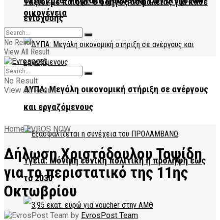
ΟΣΔΕ 2026: Ψηφιακή η υποβολή των αιτήσεων
Ταξίδι με παιδιά: Ο οδηγός ασφάλειας για κάθε
οικογένεια
ενίσχυσης
No Result
View All Result
No Result
ΔΥΠΑ: Μεγάλη οικονομική στήριξη σε ανέργους
View All Result
και εργαζόμενους
Home
EVROS NOW
Δήλωση Χριστόδουλου Τοψίδη
Υγεία: Μόνιμη εθνική πολιτική η πρόληψη έως
για το περιστατικό της 11ης
το 2030
Οκτωβρίου
by
EvrosPost Team