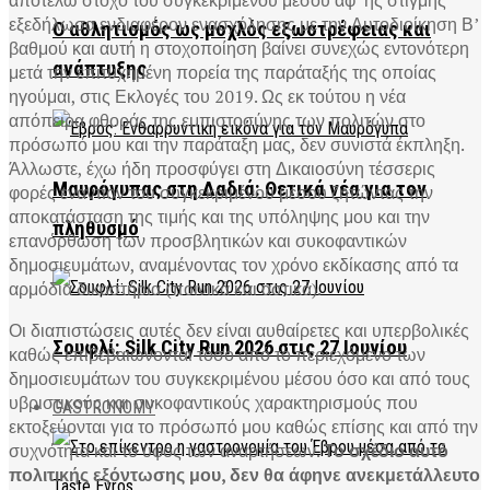
αποτελώ στόχο του συγκεκριμένου μέσου αφ’ ης στιγμής
εξεδήλωσα ενδιαφέρον ενασχόλησης με την Αυτοδιοίκηση Β’
Ο αθλητισμός ως μοχλός εξωστρέφειας και
βαθμού και αυτή η στοχοποίηση βαίνει συνεχώς εντονότερη
ανάπτυξης
μετά την επιτυχημένη πορεία της παράταξής της οποίας
ηγούμαι, στις Εκλογές του 2019. Ως εκ τούτου η νέα
απόπειρα φθοράς της εμπιστοσύνης των πολιτών στο
πρόσωπό μου και την παράταξη μας, δεν συνιστά έκπληξη.
Άλλωστε, έχω ήδη προσφύγει στη Δικαιοσύνη τέσσερις
Μαυρόγυπας στη Δαδιά: Θετικά νέα για τον
φορές εναντίον του συγκεκριμένου μέσου ζητώντας την
αποκατάσταση της τιμής και της υπόληψης μου και την
πληθυσμό
επανόρθωση των προσβλητικών και συκοφαντικών
δημοσιευμάτων, αναμένοντας τον χρόνο εκδίκασης από τα
αρμόδια δικαστήρια (ποινικά και αστικά).
Οι διαπιστώσεις αυτές δεν είναι αυθαίρετες και υπερβολικές
Σουφλί: Silk City Run 2026 στις 27 Ιουνίου
καθώς επιβεβαιώνονται τόσο από το περιεχόμενο των
δημοσιευμάτων του συγκεκριμένου μέσου όσο και από τους
υβριστικούς και συκοφαντικούς χαρακτηρισμούς που
GASTRONOMY
εκτοξεύονται για το πρόσωπό μου καθώς επίσης και από την
συχνότητα και το ύφος των αναρτήσεων.
Το σχέδιο αυτό
πολιτικής εξόντωσης μου, δεν θα άφηνε ανεκμετάλλευτο