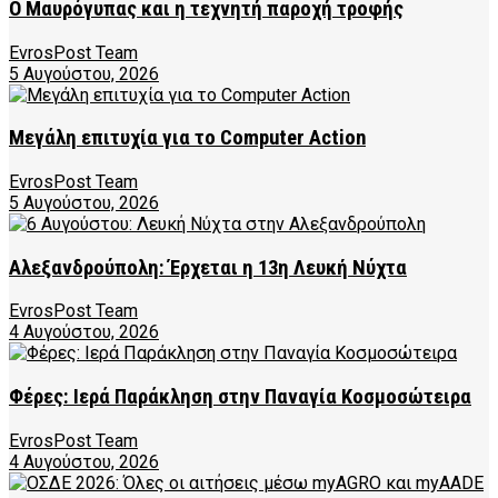
Ο Μαυρόγυπας και η τεχνητή παροχή τροφής
EvrosPost Team
5 Αυγούστου, 2026
Μεγάλη επιτυχία για το Computer Action
EvrosPost Team
5 Αυγούστου, 2026
Αλεξανδρούπολη: Έρχεται η 13η Λευκή Νύχτα
EvrosPost Team
4 Αυγούστου, 2026
Φέρες: Ιερά Παράκληση στην Παναγία Κοσμοσώτειρα
EvrosPost Team
4 Αυγούστου, 2026