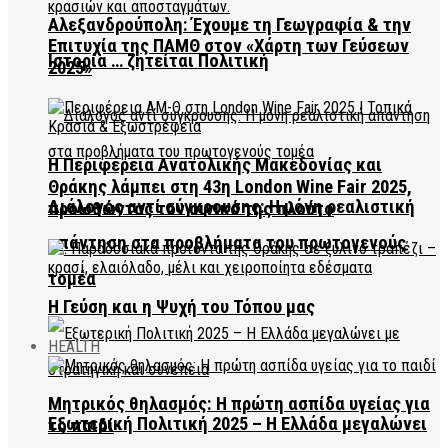
Αλεξανδρούπολη: Έχουμε τη Γεωγραφία & την
Επιτυχία της ΠΑΜΘ στον «Χάρτη των Γεύσεων
Ιστορία … ζητείται Πολιτική
2025»
Η Περιφέρεια Ανατολικής Μακεδονίας και
Θράκης λάμπει στη 43η London Wine Fair 2025,
Διάλογος αντί σύγκρουσης: Η μόνη ρεαλιστική
προωθώντας τον οινικό της πλούτο
απάντηση στα προβλήματα του πρωτογενούς
τομέα
Η Γεύση και η Ψυχή του Τόπου μας
HEALTH
Μητρικός θηλασμός: Η πρώτη ασπίδα υγείας για
Εξωτερική Πολιτική 2025 – Η Ελλάδα μεγαλώνει
το παιδί