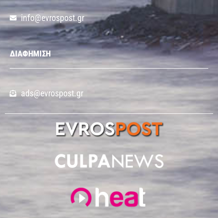
info@evrospost.gr
ΔΙΑΦΗΜΙΣΗ
ads@evrospost.gr