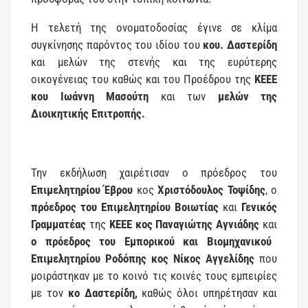
Η τελετή της ονοματοδοσίας έγινε σε κλίμα
συγκίνησης παρόντος του ιδίου του
κου. Δαστερίδη
και μελών της στενής και της ευρύτερης
οικογένειας του καθώς και του Προέδρου της
ΚΕΕΕ
κου Ιωάννη Μασούτη
και των
μελών της
Διοικητικής Επιτροπής.
Την εκδήλωση χαιρέτισαν ο πρόεδρος του
Επιμελητηρίου Έβρου
κος
Χριστόδουλος Τοψίδης
, ο
πρόεδρος του Επιμελητηρίου Βοιωτίας
και
Γενικός
Γραμματέας
της
ΚΕΕΕ κος Παναγιώτης Αγνιάδης
και
ο πρόεδρος του Εμπορικού και Βιομηχανικού
Επιμελητηρίου Ροδόπης κος Νίκος Αγγελίδης
που
μοιράστηκαν με το κοινό τις κοινές τους εμπειρίες
με τον
κο Δαστερίδη,
καθώς όλοι υπηρέτησαν και