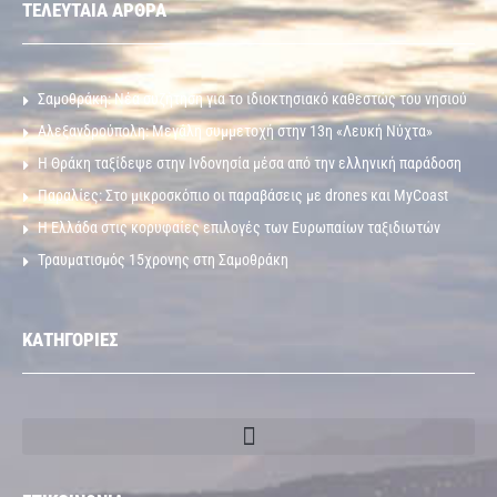
ΤΕΛΕΥΤΑΙΑ ΑΡΘΡΑ
Σαμοθράκη: Νέα συζήτηση για το ιδιοκτησιακό καθεστώς του νησιού
Αλεξανδρούπολη: Μεγάλη συμμετοχή στην 13η «Λευκή Νύχτα»
Η Θράκη ταξίδεψε στην Ινδονησία μέσα από την ελληνική παράδοση
Παραλίες: Στο μικροσκόπιο οι παραβάσεις με drones και MyCoast
Η Ελλάδα στις κορυφαίες επιλογές των Ευρωπαίων ταξιδιωτών
Τραυματισμός 15χρονης στη Σαμοθράκη
ΚΑΤΗΓΟΡΙΕΣ