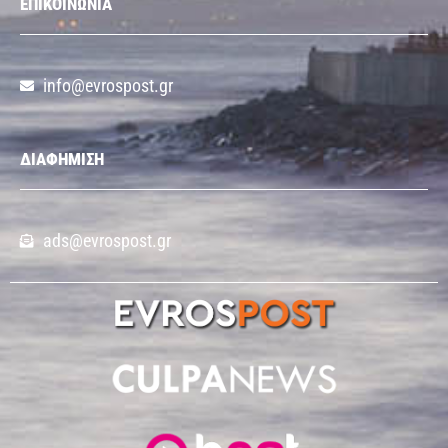
ΕΠΙΚΟΙΝΩΝΙΑ
info@evrospost.gr
ΔΙΑΦΗΜΙΣΗ
ads@evrospost.gr