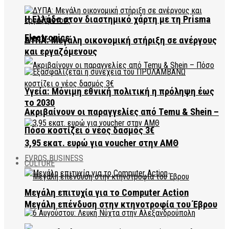
Η Ελλάδα στον διαστημικό χάρτη με τη Prisma
Electronics
ΔΥΠΑ: Μεγάλη οικονομική στήριξη σε ανέργους
και εργαζόμενους
Υγεία: Μόνιμη εθνική πολιτική η πρόληψη έως
το 2030
Ακριβαίνουν οι παραγγελίες από Temu & Shein –
Πόσο κοστίζει ο νέος δασμός 3€
3,95 εκατ. ευρώ για voucher στην ΑΜΘ
EVROS BUSINESS
CULTURE
Μεγάλη επιτυχία για το Computer Action
Μεγάλη επένδυση στην κτηνοτροφία του Έβρου