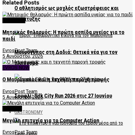
Related
Posts
Ο αθλητισμός ως μοχλός εξωστρέφειας και
ανάπτυξης
FEATURED
Μητρικός θηλασμός: Η πρώτη ασπίδα υγείας για το
παιδί
EvrosPost Team
Μαυρόγυπας στη Δαδιά: Θετικά νέα για τον
5 Αυγούστου, 2026
πληθυσμό
EVROS NOW
Ο Μαυρόγυπας και η τεχνητή παροχή τροφής
EvrosPost Team
Σουφλί: Silk City Run 2026 στις 27 Ιουνίου
5 Αυγούστου, 2026
CULTURE
GASTRONOMY
Μεγάλη επιτυχία για το Computer Action
EvrosPost Team