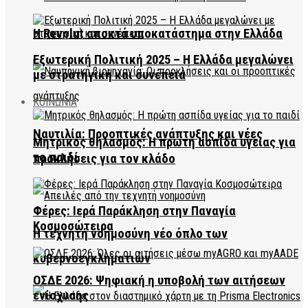
Η Revolut αποκτά υποκατάστημα στην Ελλάδα
Εξωτερική Πολιτική 2025 – Η Ελλάδα μεγαλώνει
με στρατηγική και συνέπεια
ΚΟΙΝΩΝΙΑ
Ναυτιλία: Προοπτικές ανάπτυξης και νέες
Μητρικός θηλασμός: Η πρώτη ασπίδα υγείας για
το παιδί
προκλήσεις για τον κλάδο
Φέρες: Ιερά Παράκληση στην Παναγία
Κοσμοσώτειρα
Η τεχνητή νοημοσύνη νέο όπλο των
κυβερνοεγκληματιών
ΟΣΔΕ 2026: Ψηφιακή η υποβολή των αιτήσεων
ενίσχυσης