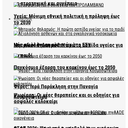
με στρατηγική και συνέπεια
Υγεία: Μόνιμη εθνική πολιτική η πρόληψη έως
ΚΟΙΝΩΝΙΑ
το 2030
Νέα αξιολόγηση ασθενών στο ΕΣΥ
Μητρικός θηλασμός: Η πρώτη ασπίδα υγείας για
το παιδί
Παγκόσμια έξαρση του καρκίνου έως το 2050
Φέρες: Ιερά Παράκληση στην Παναγία
Ψωρίαση: Οι νέες θεραπείες και οι οδηγίες για
Κοσμοσώτειρα
ασφαλές καλοκαίρι