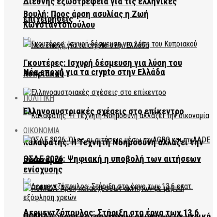
Διεθνής εξωστρέφεια για τις ελληνικές
Βουλή: Προς άρση ασυλίας η Ζωή
επιχειρήσεις
Κωνσταντοπούλου
Γκουτέρες: Ισχυρή δέσμευση για λύση του
Νέα εποχή για τα crypto στην Ελλάδα
Κυπριακού
ΠΟΛΙΤΙΚΗ
Ελληνοαυστριακές σχέσεις στο επίκεντρο
ΟΙΚΟΝΟΜΙΑ
Καλαφάτης: Η Τεχνητή Νοημοσύνη αλλάζει την
ΟΣΔΕ 2026: Ψηφιακή η υποβολή των αιτήσεων
οικονομία
ενίσχυσης
Δερμεντζόπουλος: Στήριξη στο έργο των 13,6
ΠΟΜΙΔΑ: Άρση κατασχέσεων ακινήτων με μερική