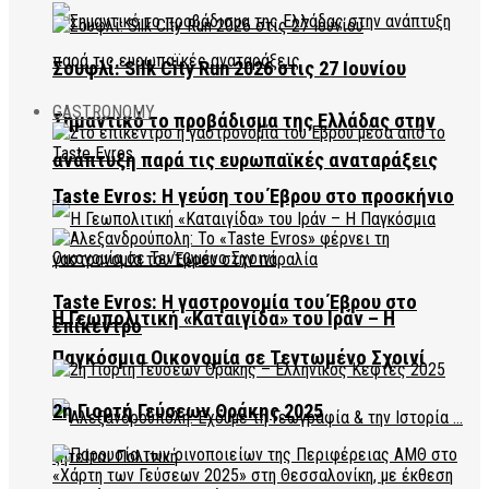
Σουφλί: Silk City Run 2026 στις 27 Ιουνίου
GASTRONOMY
Σημαντικό το προβάδισμα της Ελλάδας στην
ανάπτυξη παρά τις ευρωπαϊκές αναταράξεις
Taste Evros: Η γεύση του Έβρου στο προσκήνιο
Taste Evros: Η γαστρονομία του Έβρου στο
Η Γεωπολιτική «Καταιγίδα» του Ιράν – Η
επίκεντρο
Παγκόσμια Οικονομία σε Τεντωμένο Σχοινί
2η Γιορτή Γεύσεων Θράκης 2025