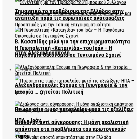
Σημαντικό το προβάδισμα της Ελλάδας στην
ανάπτυξη παρά τις ευρωπαϊκές αναταράξεις
Β. Κασαπίδης μιλά για την επιχειρηματικότητα
Η Γεωπολιτική «Καταιγίδα» του Ιράν – Η
στην Αλεξανδρούπολη
Παγκόσμια Οικονομία σε Τεντωμένο Σχοινί
COSMOS
Αλεξανδρούπολη: Έχουμε τη Γεωγραφία & την
Ιστορία … ζητείται Πολιτική
Πτώση στις τιμές πετρελαίου μετά τις εξελίξεις
ΗΠΑ – Ιράν
Διάλογος αντί σύγκρουσης: Η μόνη ρεαλιστική
απάντηση στα προβλήματα του πρωτογενούς
τομέα