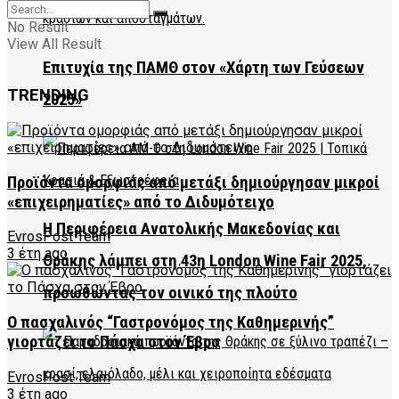
No Result
View All Result
Επιτυχία της ΠΑΜΘ στον «Χάρτη των Γεύσεων
TRENDING
2025»
Προϊόντα ομορφιάς από μετάξι δημιούργησαν μικροί
«επιχειρηματίες» από το Διδυμότειχο
Η Περιφέρεια Ανατολικής Μακεδονίας και
EvrosPost Team
3 έτη ago
Θράκης λάμπει στη 43η London Wine Fair 2025,
προωθώντας τον οινικό της πλούτο
Ο πασχαλινός “Γαστρονόμος της Καθημερινής”
γιορτάζει το Πάσχα στον Έβρο
EvrosPost Team
3 έτη ago