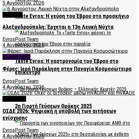
5 Αυγούστου, 2026
CULTURE
Taste Evros: Η γεύση του Έβρου στο προσκήνιο
Αλεξανδρούπολη: Έρχεται η 13η Λευκή Νύχτα
EvrosPost Team
4 Αυγούστου, 2026
EVROS NOW
Taste Evros: Η γαστρονομία του Έβρου στο
Φέρες: Ιερά Παράκληση στην Παναγία Κοσμοσώτειρα
επίκεντρο
EvrosPost Team
4 Αυγούστου, 2026
FEATURED
2η Γιορτή Γεύσεων Θράκης 2025
ΟΣΔΕ 2026: Ψηφιακή η υποβολή των αιτήσεων
ενίσχυσης
EvrosPost Team
4 Αυγούστου, 2026