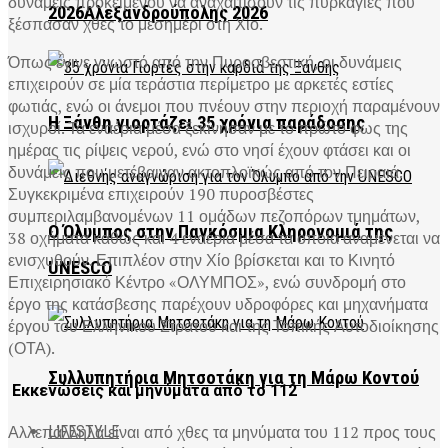
δυνάμεις προκειμένου να αναχαιτίσουν τις πυρκαγιές που
2026Αλεξανδρούπολης 2026
ξέσπασαν χθες το μεσημέρι στη Χίο.
Όπως έγινε γνωστό από την Πυροσβεστική, οι δυνάμεις
επιχειρούν σε μία τεράστια περίμετρο με αρκετές εστίες
φωτιάς, ενώ οι άνεμοι που πνέουν στην περιοχή παραμένουν
Η Ξάνθη γιορτάζει 35 χρόνια παράδοσης
ισχυροί. Τα εναέρια μέσα ξεκίνησαν με το πρώτο φως της
ημέρας τις ρίψεις νερού, ενώ στο νησί έχουν φτάσει και οι
δυνάμεις που μετέβαιναν ακτοπλοϊκώς από τον Πειραιά.
Συγκεκριμένα επιχειρούν 190 πυροσβέστες
συμπεριλαμβανομένων 11 ομάδων πεζοπόρων τμημάτων,
Ο Όλυμπος στην Παγκόσμια Κληρονομιά της
38 οχήματα καθώς και 4 εναέρια μέσα τα οποία αναμένεται να
ενισχυθούν. Επιπλέον στην Χίο βρίσκεται και το Κινητό
UNESCO
Επιχειρησιακό Κέντρο «ΟΛΥΜΠΟΣ», ενώ συνδρομή στο
έργο της κατάσβεσης παρέχουν υδροφόρες και μηχανήματα
έργου του Ελληνικού Στρατού και της Τοπικής Αυτοδιοίκησης
(ΟΤΑ).
Συλλυπητήρια Μητσοτάκη για τη Μάρω Κοντού
Εκκενώσεις και μηνύματα από το 112
Αλλεπάλληλα είναι από χθες τα μηνύματα του 112 προς τους
LIFESTYLE