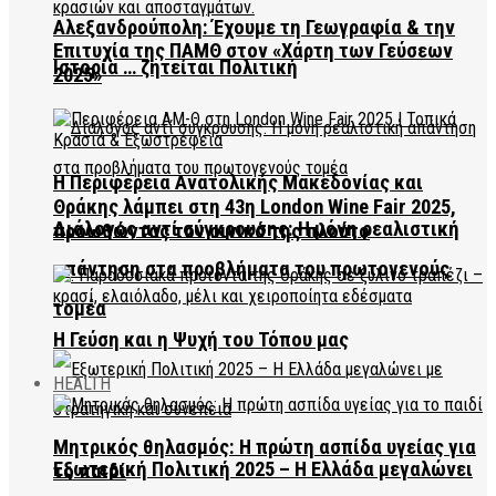
Αλεξανδρούπολη: Έχουμε τη Γεωγραφία & την
Επιτυχία της ΠΑΜΘ στον «Χάρτη των Γεύσεων
Ιστορία … ζητείται Πολιτική
2025»
Η Περιφέρεια Ανατολικής Μακεδονίας και
Θράκης λάμπει στη 43η London Wine Fair 2025,
Διάλογος αντί σύγκρουσης: Η μόνη ρεαλιστική
προωθώντας τον οινικό της πλούτο
απάντηση στα προβλήματα του πρωτογενούς
τομέα
Η Γεύση και η Ψυχή του Τόπου μας
HEALTH
Μητρικός θηλασμός: Η πρώτη ασπίδα υγείας για
Εξωτερική Πολιτική 2025 – Η Ελλάδα μεγαλώνει
το παιδί