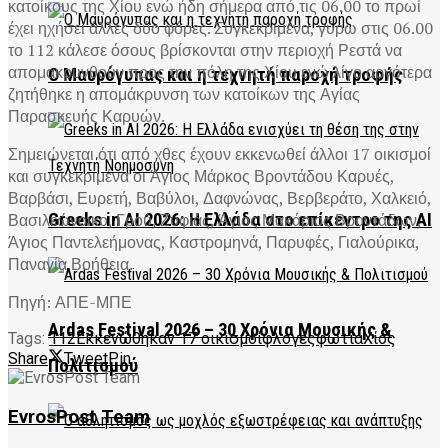
κατοίκους της Χίου ενώ ήδη σήμερα από τις 06.00 το πρωί
έχει ηχήσει άλλες δύο φόρες. Συγκεκριμένα, γύρω στις 06.00
το 112 κάλεσε όσους βρίσκονται στην περιοχή Ρεστά να
απομακρυνθούν προς την πόλη της Χίου ενώ λίγο αργότερα
Ο Μαυρόγυπας και η τεχνητή παροχή τροφής
ζητήθηκε η απομάκρυνση των κατοίκων της Αγίας
Παρασκευής Καρυών.
Σημειώνεται ότι από χθες έχουν εκκενωθεί άλλοι 17 οικισμοί
και συγκεκριμένα οι Άγιος Μάρκος Βροντάδου Καρυές,
Βαρβάσι, Ευρετή, Βαβύλοι, Δαφνώνας, Βερβεράτο, Χαλκειό,
Βασιλεώνοικο, Γρού, Ζυφιάς, Άγιος Μακάριος Βροντάδων,
Greeks in AI 2026: Η Ελλάδα στο επίκεντρο της AI
Άγιος Παντελεήμονας, Καστρομηνά, Παρυφές, Γιαλούρικα,
Παναγία Βοήθεια.
Πηγή: ΑΠΕ-ΜΠΕ
Ardas Festival 2026 – 30 Χρόνια Μουσικής &
Tags:
112
Εκκενώθηκαν 17 οικισμοί
φλόγες
φωτιά
Χίος
Share
Tweet
Pin
Πολιτισμού
EvrosPost Team