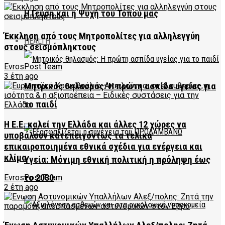
Η Γεύση και η Ψυχή του Τόπου μας
Έκκληση από τους Μητροπολίτες για αλληλεγγύη
HEALTH
στους σεισμόπληκτους
EvrosPost Team
3 έτη ago
Μητρικός θηλασμός: Η πρώτη ασπίδα υγείας για
το παιδί
Η Ε.Ε. καλεί την Ελλάδα και άλλες 12 χώρες να
υποβάλουν κατεπειγόντως τα τελικά
επικαιροποιημένα εθνικά σχέδια για ενέργεια και
κλίμα
Υγεία: Μόνιμη εθνική πολιτική η πρόληψη έως
το 2030
EvrosPost Team
2 έτη ago