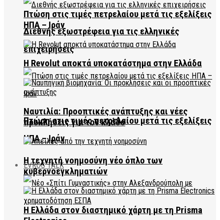
Πτώση στις τιμές πετρελαίου μετά τις εξελίξεις
ΗΠΑ – Ιράν
Διεθνής εξωστρέφεια για τις ελληνικές
επιχειρήσεις
Η Revolut αποκτά υποκατάστημα στην Ελλάδα
Ναυτιλία: Προοπτικές ανάπτυξης και νέες
Πτώση στις τιμές πετρελαίου μετά τις εξελίξεις
προκλήσεις για τον κλάδο
ΗΠΑ – Ιράν
Η τεχνητή νοημοσύνη νέο όπλο των
EVROS TALK
κυβερνοεγκληματιών
Η Ελλάδα στον διαστημικό χάρτη με τη Prisma