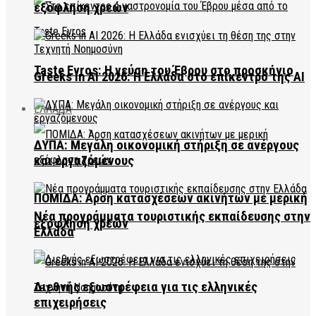
εξόφληση χρεών
Taste Evros: Η γεύση του Έβρου στο προσκήνιο
Greeks in AI 2026: Η Ελλάδα στο επίκεντρο της AI
ΕΛΛΑΔΑ
ΔΥΠΑ: Μεγάλη οικονομική στήριξη σε ανέργους
και εργαζόμενους
ΠΟΜΙΔΑ: Άρση κατασχέσεων ακινήτων με μερική
Νέα προγράμματα τουριστικής εκπαίδευσης στην
εξόφληση χρεών
Ελλάδα
Διεθνής εξωστρέφεια για τις ελληνικές
επιχειρήσεις