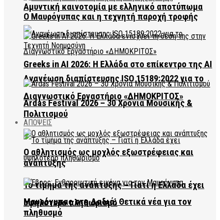
Αμυντική καινοτομία με ελληνικό αποτύπωμα
Ο Μαυρόγυπας και η τεχνητή παροχή τροφής
Greeks in AI 2026: Η Ελλάδα στο επίκεντρο της AI
Ανανέωση διαπίστευσης ISO 15189:2022 για το
Διαγνωστικό Εργαστήριο «ΔΗΜΟΚΡΙΤΟΣ»
Ardas Festival 2026 – 30 Χρόνια Μουσικής &
Πολιτισμού
ΑΠΟΨΕΙΣ
Ο αθλητισμός ως μοχλός εξωστρέφειας και
ανάπτυξης
Το τίμημα της ανάπτυξης – Γιατί η Ελλάδα έχει
Μαυρόγυπας στη Δαδιά: Θετικά νέα για τον
υψηλότερο πληθωρισμό
πληθυσμό