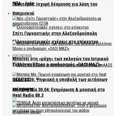
ΗΠΑ – Ιράν
Γκουτέρες: Ισχυρή δέσμευση για λύση του
Κυπριακού
EVROS TALK
Σπίτι Γυμναστικής στην Αλεξανδρούπολη
Ελληνοαυστριακές σχέσεις στο επίκεντρο
ΟΙΚΟΝΟΜΙΑ
Μπαίνει στη «μάχη» των εκλογών του Ιατρικού
Συλλόγου Έβρου ο συνδυασμός «ΟΛΟΙ ΜΑΖΙ»
ΟΣΔΕ 2026: Ψηφιακή η υποβολή των αιτήσεων
ενίσχυσης
Morning Mix 30.04: Ενημέρωση & μουσική στο
Heat Radio 88.3