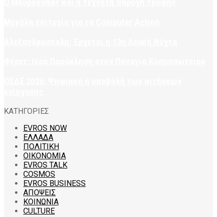
Ο Μαυρόγυπας και η τεχνητή παροχή τροφής
Μεγάλη επιτυχία για το Computer Action
Αλεξανδρούπολη: Έρχεται η 13η Λευκή Νύχτα
Φέρες: Ιερά Παράκληση στην Παναγία Κοσμοσώτειρα
ΟΣΔΕ 2026: Ψηφιακή η υποβολή των αιτήσεων
ενίσχυσης
ΚΑΤΗΓΟΡΙΕΣ
EVROS NOW
ΕΛΛΑΔΑ
ΠΟΛΙΤΙΚΗ
ΟΙΚΟΝΟΜΙΑ
EVROS TALK
COSMOS
EVROS BUSINESS
ΑΠΟΨΕΙΣ
ΚΟΙΝΩΝΙΑ
CULTURE