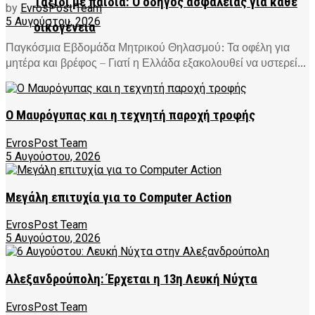
Ταξίδι με παιδιά: Ο οδηγός ασφάλειας για κάθε
by
EvrosPost Team
5 Αυγούστου, 2026
οικογένεια
Παγκόσμια Εβδομάδα Μητρικού Θηλασμού: Τα οφέλη για
μητέρα και βρέφος – Γιατί η Ελλάδα εξακολουθεί να υστερεί...
Ο Μαυρόγυπας και η τεχνητή παροχή τροφής
EvrosPost Team
5 Αυγούστου, 2026
Μεγάλη επιτυχία για το Computer Action
EvrosPost Team
5 Αυγούστου, 2026
Αλεξανδρούπολη: Έρχεται η 13η Λευκή Νύχτα
EvrosPost Team