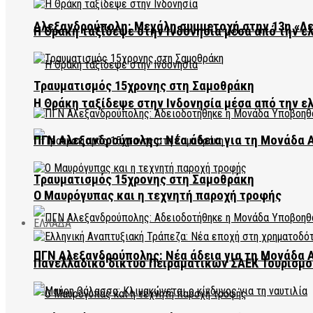
Αλεξανδρούπολη: Μεγάλη συμμετοχή στην 13η «Λ
Η Θράκη ταξίδεψε στην Ινδονησία μέσα από την ε
Τραυματισμός 15χρονης στη Σαμοθράκη
Η Θράκη ταξίδεψε στην Ινδονησία μέσα από την ε
ΠΓΝ Αλεξανδρούπολης: Νέα άδεια για τη Μονάδα
Τραυματισμός 15χρονης στη Σαμοθράκη
Ο Μαυρόγυπας και η τεχνητή παροχή τροφής
ΕΛΛΑΔΑ
ΠΓΝ Αλεξανδρούπολης: Νέα άδεια για τη Μονάδα
Πανελλαδικό δίκτυο Πειραματικών ΣΑΕΚ Τουρισμο