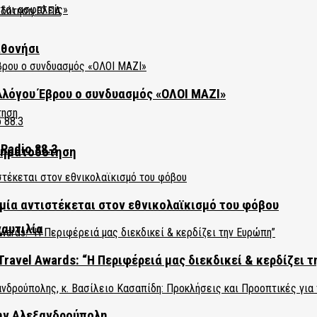
αθονήσι
λλόγου Έβρου ο συνδυασμός «ΟΛΟΙ ΜΑΖΙ»
Radio 88.3
χρηματοδότηση
ία αντιστέκεται στον εθνικολαϊκισμό του φόβου
ναυτιλία
Travel Awards: “Η Περιφέρειά μας διεκδικεί & κερδίζει 
την Αλεξανδρούπολη