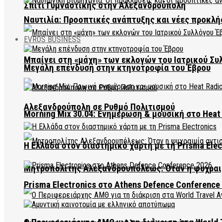
Σπίτι Γυμναστικής στην Αλεξανδρούπολη
Ναυτιλία: Προοπτικές ανάπτυξης και νέες προκλή
EVROS BUSINESS
Μπαίνει στη «μάχη» των εκλογών του Ιατρικού Συ
Μεγάλη επένδυση στην κτηνοτροφία του Έβρου
Αλεξανδρούπολη σε Ρυθμό Πολιτισμού
Morning Mix 30.04: Ενημέρωση & μουσική στο Heat 
Η Ελλάδα στον διαστημικό χάρτη με τη Prisma Elec
Μητροπολίτης Αλεξανδρουπόλεως: Όταν η ψυχραιμ
Prisma Electronics στο Athens Defence Conference