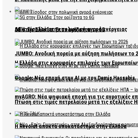
COSMOS
ΔΕΗ: Είσοδος στην πολωνική αγορά ενέργειας
5G στην Ελλάδα: Στον ορίζοντα το 6G
JUMBO: Ανοδική πορεία με αύξηση πωλήσεων το 
Η Ελλάδα στις κορυφαίες επιλογές των Ευρωπαίω
Google: Νέα εποχή στην AI με τον Demis Hassabis
myAGRO: Νέα ψηφιακή εποχή για τις αγροτικές ε
Πτώση στις τιμές πετρελαίου μετά τις εξελίξεις Η
EVROS TALK
Η Revolut αποκτά υποκατάστημα στην Ελλάδα