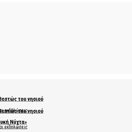
θεστώς του νησιού
θεστώς του νησιού
ευκή Νύχτα»