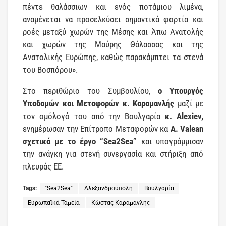
πέντε θαλάσσιων και ενός ποτάμιου λιμένα,
αναμένεται να προσελκύσει σημαντικά φορτία και
ροές μεταξύ χωρών της Μέσης και Άπω Ανατολής
και χωρών της Μαύρης Θάλασσας και της
Ανατολικής Ευρώπης, καθώς παρακάμπτει τα στενά
του Βοσπόρου».
Στο περιθώριο του Συμβουλίου,
ο Υπουργός
Υποδομών και Μεταφορών κ. Καραμανλής
μαζί με
τον ομόλογό του από την Βουλγαρία
κ. Alexiev,
ενημέρωσαν την Επίτροπο Μεταφορών κα
Α. Valean
σχετικά με το έργο “Sea2Sea”
και υπογράμμισαν
την ανάγκη για στενή συνεργασία και στήριξη από
πλευράς ΕΕ.
Tags:
"Sea2Sea"
Αλεξανδρούπολη
Βουλγαρία
Ευρωπαϊκά Ταμεία
Κώστας Καραμανλής