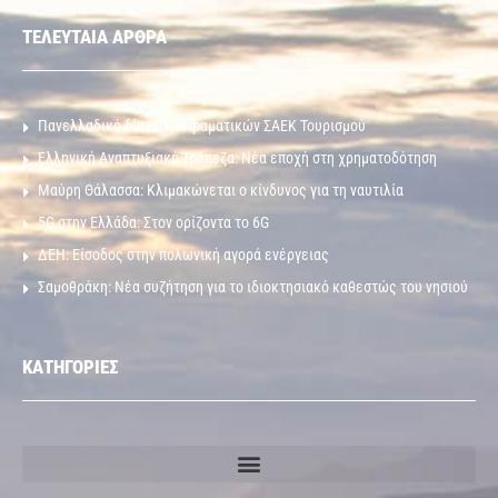
ΤΕΛΕΥΤΑΙΑ ΑΡΘΡΑ
Πανελλαδικό δίκτυο Πειραματικών ΣΑΕΚ Τουρισμού
Ελληνική Αναπτυξιακή Τράπεζα: Νέα εποχή στη χρηματοδότηση
Μαύρη Θάλασσα: Κλιμακώνεται ο κίνδυνος για τη ναυτιλία
5G στην Ελλάδα: Στον ορίζοντα το 6G
ΔΕΗ: Είσοδος στην πολωνική αγορά ενέργειας
Σαμοθράκη: Νέα συζήτηση για το ιδιοκτησιακό καθεστώς του νησιού
ΚΑΤΗΓΟΡΙΕΣ