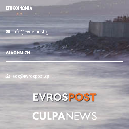
ΕΠΙΚΟΙΝΩΝΙΑ
info@evrospost.gr
ΔΙΑΦΗΜΙΣΗ
ads@evrospost.gr