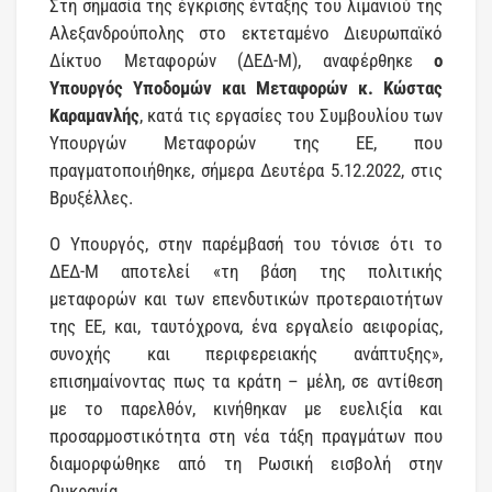
Στη σημασία της έγκρισης ένταξης του λιμανιού της
Αλεξανδρούπολης στο εκτεταμένο Διευρωπαϊκό
Δίκτυο Μεταφορών (ΔΕΔ-Μ), αναφέρθηκε
ο
Υπουργός Υποδομών και Μεταφορών κ. Κώστας
Καραμανλής
, κατά τις εργασίες του Συμβουλίου των
Υπουργών Μεταφορών της ΕΕ, που
πραγματοποιήθηκε, σήμερα Δευτέρα 5.12.2022, στις
Βρυξέλλες.
Ο Υπουργός, στην παρέμβασή του τόνισε ότι το
ΔΕΔ-Μ αποτελεί «τη βάση της πολιτικής
μεταφορών και των επενδυτικών προτεραιοτήτων
της ΕΕ, και, ταυτόχρονα, ένα εργαλείο αειφορίας,
συνοχής και περιφερειακής ανάπτυξης»,
επισημαίνοντας πως τα κράτη – μέλη, σε αντίθεση
με το παρελθόν, κινήθηκαν με ευελιξία και
προσαρμοστικότητα στη νέα τάξη πραγμάτων που
διαμορφώθηκε από τη Ρωσική εισβολή στην
Ουκρανία.