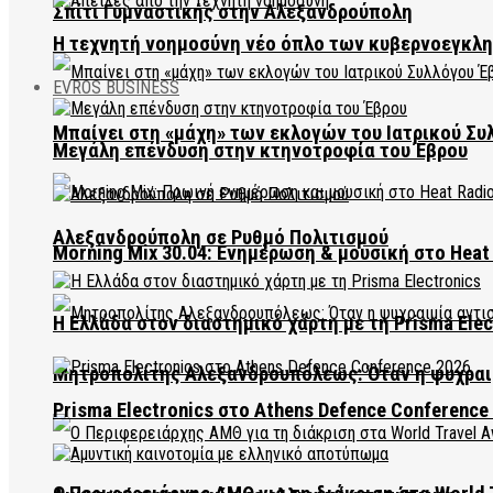
Σπίτι Γυμναστικής στην Αλεξανδρούπολη
Η τεχνητή νοημοσύνη νέο όπλο των κυβερνοεγκλ
EVROS BUSINESS
Μπαίνει στη «μάχη» των εκλογών του Ιατρικού Συ
Μεγάλη επένδυση στην κτηνοτροφία του Έβρου
Αλεξανδρούπολη σε Ρυθμό Πολιτισμού
Morning Mix 30.04: Ενημέρωση & μουσική στο Heat 
Η Ελλάδα στον διαστημικό χάρτη με τη Prisma Elec
Μητροπολίτης Αλεξανδρουπόλεως: Όταν η ψυχραιμ
Prisma Electronics στο Athens Defence Conference