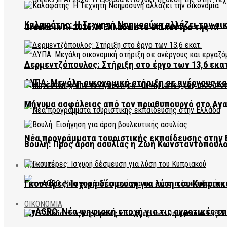
Καλαφάτης: Η Τεχνητή Νοημοσύνη αλλάζει την οι
Greeks in AI 2026: Η Ελλάδα στο επίκεντρο της AI
Δερμεντζόπουλος: Στήριξη στο έργο των 13,6 εκα
ΔΥΠΑ: Μεγάλη οικονομική στήριξη σε ανέργους κ
Μήνυμα ασφάλειας από τον πρωθυπουργό στο Αγ
Νέα προγράμματα τουριστικής εκπαίδευσης στην 
Βουλή: Προς άρση ασυλίας η Ζωή Κωνσταντοπούλ
ΠΟΛΙΤΙΚΗ
Γκουτέρες: Ισχυρή δέσμευση για λύση του Κυπριακ
ΟΙΚΟΝΟΜΙΑ
myAGRO: Νέα ψηφιακή εποχή για τις αγροτικές ε