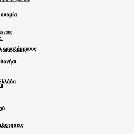
κονομία
τ.
αι εργαζόμενους
αθονήσι
Ελλάδα
ου
ού
πιδοτήσεις