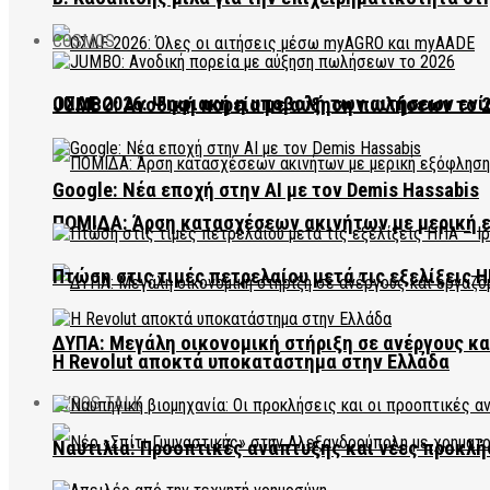
COSMOS
ΟΣΔΕ 2026: Ψηφιακή η υποβολή των αιτήσεων ενί
JUMBO: Ανοδική πορεία με αύξηση πωλήσεων το 
Google: Νέα εποχή στην AI με τον Demis Hassabis
ΠΟΜΙΔΑ: Άρση κατασχέσεων ακινήτων με μερική 
Πτώση στις τιμές πετρελαίου μετά τις εξελίξεις Η
ΔΥΠΑ: Μεγάλη οικονομική στήριξη σε ανέργους κ
Η Revolut αποκτά υποκατάστημα στην Ελλάδα
EVROS TALK
Ναυτιλία: Προοπτικές ανάπτυξης και νέες προκλή