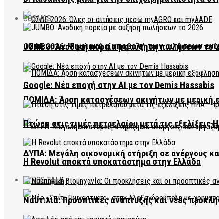
COSMOS
ΟΣΔΕ 2026: Ψηφιακή η υποβολή των αιτήσεων ενί
JUMBO: Ανοδική πορεία με αύξηση πωλήσεων το 
Google: Νέα εποχή στην AI με τον Demis Hassabis
ΠΟΜΙΔΑ: Άρση κατασχέσεων ακινήτων με μερική 
Πτώση στις τιμές πετρελαίου μετά τις εξελίξεις Η
ΔΥΠΑ: Μεγάλη οικονομική στήριξη σε ανέργους κ
Η Revolut αποκτά υποκατάστημα στην Ελλάδα
EVROS TALK
Ναυτιλία: Προοπτικές ανάπτυξης και νέες προκλή