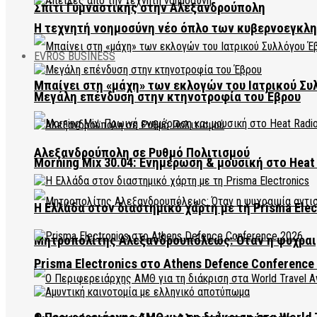
Σπίτι Γυμναστικής στην Αλεξανδρούπολη
Η τεχνητή νοημοσύνη νέο όπλο των κυβερνοεγκλ
EVROS BUSINESS
Μπαίνει στη «μάχη» των εκλογών του Ιατρικού Συ
Μεγάλη επένδυση στην κτηνοτροφία του Έβρου
Αλεξανδρούπολη σε Ρυθμό Πολιτισμού
Morning Mix 30.04: Ενημέρωση & μουσική στο Heat 
Η Ελλάδα στον διαστημικό χάρτη με τη Prisma Elec
Μητροπολίτης Αλεξανδρουπόλεως: Όταν η ψυχραιμ
Prisma Electronics στο Athens Defence Conference