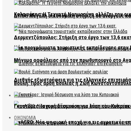
Καλαφάτης: Η Τεχνητή Νοημοσύνη αλλάζει την οι
ΔΥΠΑ: Μεγάλη οικονομική στήριξη σε ανέργους κ
Δερμεντζόπουλος: Στήριξη στο έργο των 13,6 εκα
Νέα προγράμματα τουριστικής εκπαίδευσης στην 
Μήνυμα ασφάλειας από τον πρωθυπουργό στο Αγ
Διεθνής εξωστρέφεια για τις ελληνικές επιχειρήσ
Βουλή: Προς άρση ασυλίας η Ζωή Κωνσταντοπούλ
ΠΟΛΙΤΙΚΗ
Γκουτέρες: Ισχυρή δέσμευση για λύση του Κυπριακ
ΟΙΚΟΝΟΜΙΑ
myAGRO: Νέα ψηφιακή εποχή για τις αγροτικές ε