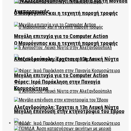
ΠΓΝ Αλεξανδρούπολης: Νέα άδεια για τη Μονάδα
Αναπαραγωγής
Ο Μαυρόγυπας και η τεχνητή παροχή τροφής
Μεγάλη επιτυχία για το Computer Action
Ο Μαυρόγυπας και η τεχνητή παροχή τροφής
Αλεξανδρούπολη: Έρχεται η 13η Λευκή Νύχτα
Μεγάλη επιτυχία για το Computer Action
Φέρες: Ιερά Παράκληση στην Παναγία
Κοσμοσώτειρα
Αλεξανδρούπολη: Έρχεται η 13η Λευκή Νύχτα
Μεγάλη επένδυση στην κτηνοτροφία του Έβρου
ΕΛΛΑΔΑ