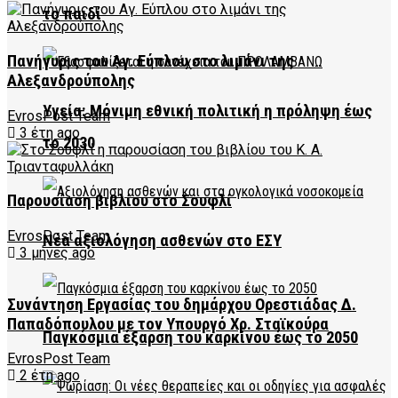
το παιδί
Πανήγυρις του Αγ. Εύπλου στο λιμάνι της
Αλεξανδρούπολης
Υγεία: Μόνιμη εθνική πολιτική η πρόληψη έως
EvrosPost Team
3 έτη ago
το 2030
Παρουσίαση βιβλίου στο Σουφλί
EvrosPost Team
Νέα αξιολόγηση ασθενών στο ΕΣΥ
3 μήνες ago
Συνάντηση Εργασίας του δημάρχου Ορεστιάδας Δ.
Παπαδόπουλου με τον Υπουργό Χρ. Σταϊκούρα
Παγκόσμια έξαρση του καρκίνου έως το 2050
EvrosPost Team
2 έτη ago