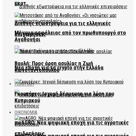
εκατ.
Διεθνής εξωστρέφεια για τις ελληνικές
Μήνυμα ασφάλειας από τον πρωθυπουργό στο
επιχειρήσεις
Αγαθονήσι
Βουλή: Προς άρση ασυλίας η Ζωή
Νέα εποχή για τα crypto στην Ελλάδα
Κωνσταντοπούλου
ΠΟΛΙΤΙΚΗ
Γκουτέρες: Ισχυρή δέσμευση για λύση του
Κυπριακού
ΟΙΚΟΝΟΜΙΑ
myAGRO: Νέα ψηφιακή εποχή για τις αγροτικές
επιδοτήσεις
myAGRO: Νέα ψηφιακή εποχή για τις αγροτικές