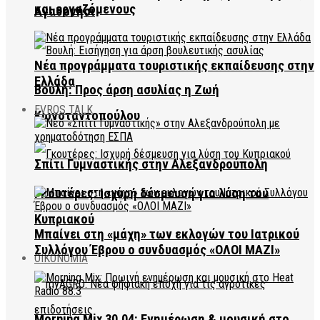
και εργαζόμενους
Αγαθονήσι
Νέα προγράμματα τουριστικής εκπαίδευσης στην
Ελλάδα
Βουλή: Προς άρση ασυλίας η Ζωή
EVROS TALK
Κωνσταντοπούλου
Σπίτι Γυμναστικής στην Αλεξανδρούπολη
Γκουτέρες: Ισχυρή δέσμευση για λύση του
Κυπριακού
Μπαίνει στη «μάχη» των εκλογών του Ιατρικού
Συλλόγου Έβρου ο συνδυασμός «ΟΛΟΙ ΜΑΖΙ»
ΟΙΚΟΝΟΜΙΑ
Morning Mix 30.04: Ενημέρωση & μουσική στο