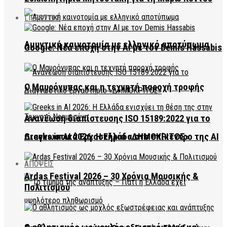
LIFESTYLE
Αμυντική καινοτομία με ελληνικό αποτύπωμα
Google: Νέα εποχή στην AI με τον Demis Hassabis
Ο Μαυρόγυπας και η τεχνητή παροχή τροφής
Ανανέωση διαπίστευσης ISO 15189:2022 για το
Διαγνωστικό Εργαστήριο «ΔΗΜΟΚΡΙΤΟΣ»
Greeks in AI 2026: Η Ελλάδα στο επίκεντρο της AI
ΑΠΟΨΕΙΣ
Ardas Festival 2026 – 30 Χρόνια Μουσικής &
Πολιτισμού