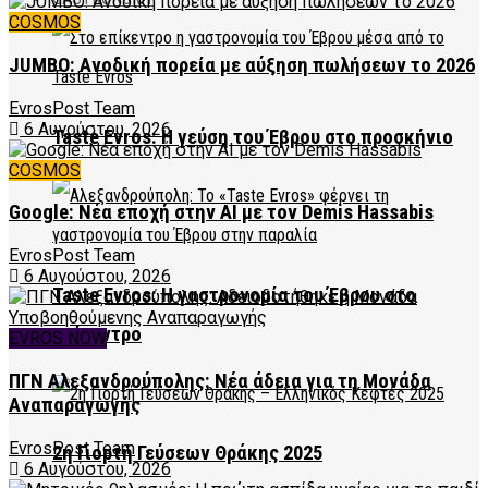
COSMOS
JUMBO: Ανοδική πορεία με αύξηση πωλήσεων το 2026
EvrosPost Team
6 Αυγούστου, 2026
Taste Evros: Η γεύση του Έβρου στο προσκήνιο
COSMOS
Google: Νέα εποχή στην AI με τον Demis Hassabis
EvrosPost Team
6 Αυγούστου, 2026
Taste Evros: Η γαστρονομία του Έβρου στο
επίκεντρο
EVROS NOW
ΠΓΝ Αλεξανδρούπολης: Νέα άδεια για τη Μονάδα
Αναπαραγωγής
EvrosPost Team
2η Γιορτή Γεύσεων Θράκης 2025
6 Αυγούστου, 2026