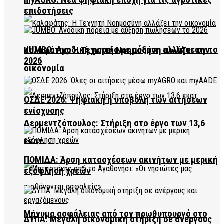
επιδοτήσεις
JUMBO: Ανοδική πορεία με αύξηση πωλήσεων το
Καλαφάτης: Η Τεχνητή Νοημοσύνη αλλάζει την
2026
οικονομία
ΟΣΔΕ 2026: Ψηφιακή η υποβολή των αιτήσεων
ενίσχυσης
Δερμεντζόπουλος: Στήριξη στο έργο των 13,6
εκατ.
ΠΟΜΙΔΑ: Άρση κατασχέσεων ακινήτων με μερική
εξόφληση χρεών
Μήνυμα ασφάλειας από τον πρωθυπουργό στο
ΔΥΠΑ: Μεγάλη οικονομική στήριξη σε ανέργους