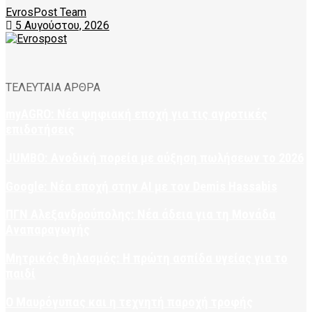
EvrosPost Team
5 Αυγούστου, 2026
ΤΕΛΕΥΤΑΙΑ ΑΡΘΡΑ
myAGRO: Νέα ψηφιακή εποχή για τις αγροτικές
επιδοτήσεις
JUMBO: Ανοδική πορεία με αύξηση πωλήσεων το 2026
Google: Νέα εποχή στην AI με τον Demis Hassabis
ΠΓΝ Αλεξανδρούπολης: Νέα άδεια για τη Μονάδα
Αναπαραγωγής
Μητρικός θηλασμός: Η πρώτη ασπίδα υγείας για το
παιδί
Ο Μαυρόγυπας και η τεχνητή παροχή τροφής