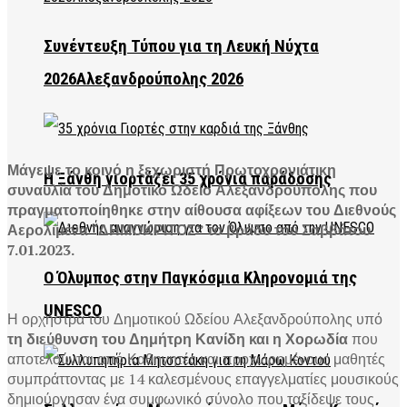
Συνέντευξη Τύπου για τη Λευκή Νύχτα
2026Αλεξανδρούπολης 2026
Μάγεψε το κοινό η ξεχωριστή Πρωτοχρονιάτικη
Η Ξάνθη γιορτάζει 35 χρόνια παράδοσης
συναυλία του Δημοτικό Ωδείο Αλεξανδρούπολης που
πραγματοποίηθηκε στην αίθουσα αφίξεων του Διεθνούς
Αερολιμένα “ΔΗΜΟΚΡΙΤΟΣ” το βράδυ του Σαββάτου
7.01.2023.
Ο Όλυμπος στην Παγκόσμια Κληρονομιά της
UNESCO
Η ορχήστρα του Δημοτικού Ωδείου Αλεξανδρούπολης υπό
τη διεύθυνση του Δημήτρη Κανίδη και η Χορωδία
που
αποτελούνται από Καθηγητές και προχωρημένους μαθητές
συμπράττοντας με 14 καλεσμένους επαγγελματίες μουσικούς
δημιούργησαν ένα συμφωνικό σύνολο που ταξίδεψε τους