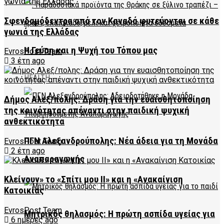
Σφενδαμόδεντρα από τον Καναδά φυτεύονται σε κάθε
γωνιά της Ελλάδας
Η Γεύση και η Ψυχή του Τόπου μας
EvrosPost Team
3 έτη ago
HEALTH
Δήμος Αλεξ/πολης: Δράση για την ευαισθητοποίηση
της κοινότητας απέναντι στην παιδική ψυχική
ανθεκτικότητα
ΠΓΝ Αλεξανδρούπολης: Νέα άδεια για τη Μονάδα
EvrosPost Team
2 έτη ago
Αναπαραγωγής
Κλείνουν» το «Σπίτι μου ΙΙ» και η «Ανακαίνιση
Κατοικίας
EvrosPost Team
Μητρικός θηλασμός: Η πρώτη ασπίδα υγείας για
6 ημέρες ago