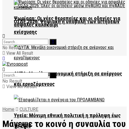
Ψωρίαση: Οι νέες θεραπείες και οι οδηγίες για
ΟΣΔΕ 2026: Ψηφιακή η υποβολή των αιτήσεων
ασφαλές καλοκαίρι
ενίσχυσης
No Result
View All Result
ΔΥΠΑ: Μεγάλη οικονομική στήριξη σε ανέργους
No Result
και εργαζόμενους
View All Result
Home
CULTURE
Υγεία: Μόνιμη εθνική πολιτική η πρόληψη έως
Μάγεψε το κοινό η συναυλία του
το 2030