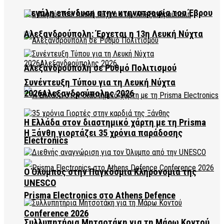
Μεγάλη επένδυση στην κτηνοτροφία του Έβρου
Αλεξανδρούπολη: Έρχεται η 13η Λευκή Νύχτα
Αλεξανδρούπολη σε Ρυθμό Πολιτισμού
Συνέντευξη Τύπου για τη Λευκή Νύχτα
2026Αλεξανδρούπολης 2026
Η Ελλάδα στον διαστημικό χάρτη με τη Prisma
Η Ξάνθη γιορτάζει 35 χρόνια παράδοσης
Electronics
Ο Όλυμπος στην Παγκόσμια Κληρονομιά της
UNESCO
Prisma Electronics στο Athens Defence
Conference 2026
Συλλυπητήρια Μητσοτάκη για τη Μάρω Κοντού