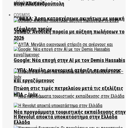
στην Αλεξανδρούπολη
COSMOS
ΠΟΜΙΔΑ: Άρση κατασχέσεων ακινήτων με μερική
εξόφληση χρεών
JUMBO: Ανοδική πορεία με αύξηση πωλήσεων το
2026
Google: Νέα εποχή στην AI με τον Demis Hassabis
ΔΥΠΑ: Μεγάλη οικονομική στήριξη σε ανέργους
και εργαζόμενους
Πτώση στις τιμές πετρελαίου μετά τις εξελίξεις
ΗΠΑ – Ιράν
Νέα προγράμματα τουριστικής εκπαίδευσης στην
Η Revolut αποκτά υποκατάστημα στην Ελλάδα
Ελλάδα