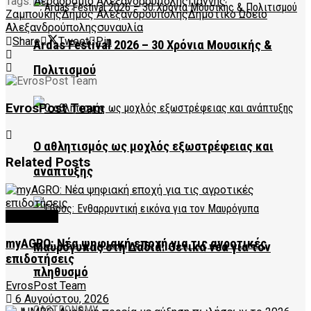
Tags:
Αεροδρόμιο Αλεξανδρούπολης
Γιάννης
Ζαμπούκης
Δήμος Αλεξανδρούπολης
Δημοτικό Ωδείο
Αλεξανδρούπολης
συναυλία
Share
Tweet
Pin
Ardas Festival 2026 – 30 Χρόνια Μουσικής &
Πολιτισμού
EvrosPost Team
Ο αθλητισμός ως μοχλός εξωστρέφειας και
Related
Posts
ανάπτυξης
FEATURED
myAGRO: Νέα ψηφιακή εποχή για τις αγροτικές
Μαυρόγυπας στη Δαδιά: Θετικά νέα για τον
επιδοτήσεις
πληθυσμό
EvrosPost Team
6 Αυγούστου, 2026
GASTRONOMY