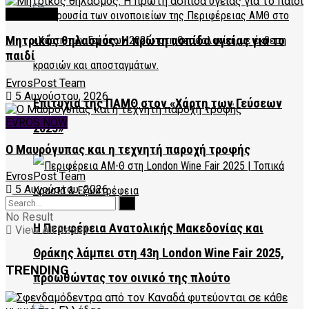
FEATURED
Μητρικός θηλασμός: Η πρώτη ασπίδα υγείας για το
παιδί
EvrosPost Team
5 Αυγούστου, 2026
Επιτυχία της ΠΑΜΘ στον «Χάρτη των Γεύσεων
EVROS NOW
2025»
Ο Μαυρόγυπας και η τεχνητή παροχή τροφής
EvrosPost Team
5 Αυγούστου, 2026
No Result
Η Περιφέρεια Ανατολικής Μακεδονίας και
View All Result
Θράκης λάμπει στη 43η London Wine Fair 2025,
TRENDING
προωθώντας τον οινικό της πλούτο