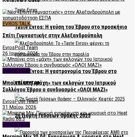
EVROS TALK
Taste Evros: Η γεύση του Έβρου στο προσκήνιο
Σπίτι Γυμναστικής στην Αλεξανδρούπολη
EvrosPost Team
26 Ιουνίου, 2026
EVROS NOW
Taste Evros: Η γαστρονομία του Έβρου στο
επίκεντρο
Μπαίνει στη «μάχη» των εκλογών του Ιατρικού
Συλλόγου Έβρου ο συνδυασμός «ΟΛΟΙ ΜΑΖΙ»
EvrosPost Team
31 Μαΐου, 2026
2η Γιορτή Γεύσεων Θράκης 2025
EVROS NOW
Morning Mix 30.04: Ενημέρωση & μουσική στο Heat