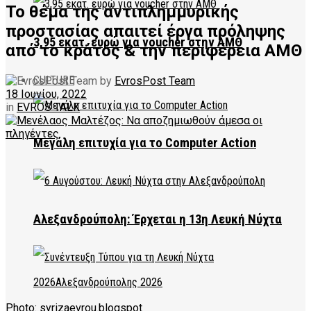
Το θέμα της αντιπλημμυρικής
προστασίας απαιτεί έργα πρόληψης
3,95 εκατ. ευρώ για voucher στην ΑΜΘ
από το κράτος & την περιφέρεια ΑΜΘ
CULTURE
by
EvrosPost Team
18 Ιουνίου, 2022
in
EVROS TALK
Μεγάλη επιτυχία για το Computer Action
Αλεξανδρούπολη: Έρχεται η 13η Λευκή Νύχτα
Photo: syrizaevrou.blogspot