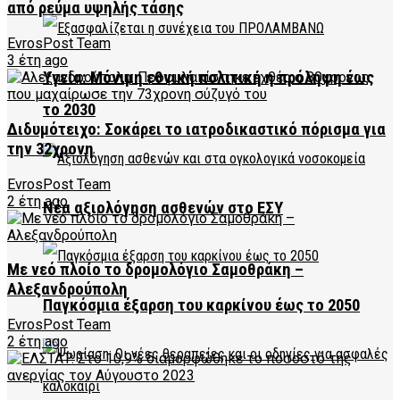
από ρεύμα υψηλής τάσης
EvrosPost Team
3 έτη ago
Υγεία: Μόνιμη εθνική πολιτική η πρόληψη έως
το 2030
Διδυμότειχο: Σοκάρει το ιατροδικαστικό πόρισμα για
την 32χρονη
EvrosPost Team
2 έτη ago
Νέα αξιολόγηση ασθενών στο ΕΣΥ
Με νεό πλοίο το δρομολόγιο Σαμοθράκη –
Αλεξανδρούπολη
Παγκόσμια έξαρση του καρκίνου έως το 2050
EvrosPost Team
2 έτη ago