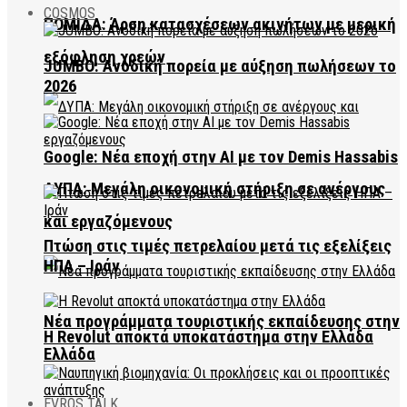
COSMOS
ΠΟΜΙΔΑ: Άρση κατασχέσεων ακινήτων με μερική
εξόφληση χρεών
JUMBO: Ανοδική πορεία με αύξηση πωλήσεων το
2026
Google: Νέα εποχή στην AI με τον Demis Hassabis
ΔΥΠΑ: Μεγάλη οικονομική στήριξη σε ανέργους
και εργαζόμενους
Πτώση στις τιμές πετρελαίου μετά τις εξελίξεις
ΗΠΑ – Ιράν
Νέα προγράμματα τουριστικής εκπαίδευσης στην
Η Revolut αποκτά υποκατάστημα στην Ελλάδα
Ελλάδα
EVROS TALK