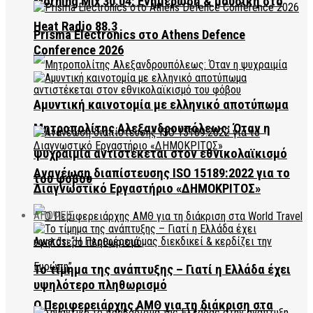
Morning Mix 30.04: Ενημέρωση & μουσική στο
Heat Radio 88.3
Prisma Electronics στο Athens Defence
Conference 2026
Αμυντική καινοτομία με ελληνικό αποτύπωμα
Μητροπολίτης Αλεξανδρουπόλεως: Όταν η
ψυχραιμία αντιστέκεται στον εθνικολαϊκισμό
Ανανέωση διαπίστευσης ISO 15189:2022 για το
του φόβου
Διαγνωστικό Εργαστήριο «ΔΗΜΟΚΡΙΤΟΣ»
ΑΠΟΨΕΙΣ
Το τίμημα της ανάπτυξης – Γιατί η Ελλάδα έχει
υψηλότερο πληθωρισμό
Ο Περιφερειάρχης ΑΜΘ για τη διάκριση στα