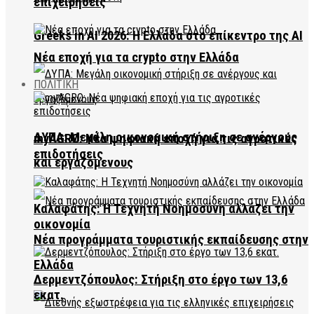
επιχειρήσεις
Greeks in AI 2026: Η Ελλάδα στο επίκεντρο της AI
Νέα εποχή για τα crypto στην Ελλάδα
ΠΟΛΙΤΙΚΗ
ΔΥΠΑ: Μεγάλη οικονομική στήριξη σε ανέργους
myAGRO: Νέα ψηφιακή εποχή για τις αγροτικές
επιδοτήσεις
και εργαζόμενους
Καλαφάτης: Η Τεχνητή Νοημοσύνη αλλάζει την
οικονομία
Νέα προγράμματα τουριστικής εκπαίδευσης στην
Ελλάδα
Δερμεντζόπουλος: Στήριξη στο έργο των 13,6
εκατ.