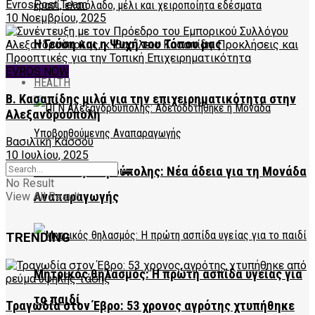
EvrosPost Team
10 Νοεμβρίου, 2025
Η Γεύση και η Ψυχή του Τόπου μας
EVROS NOW
HEALTH
Β. Κασαπίδης μιλά για την επιχειρηματικότητα στην
Αλεξανδρούπολη
Βασιλική Κάσσου
10 Ιουλίου, 2025
ΠΓΝ Αλεξανδρούπολης: Νέα άδεια για τη Μονάδα
No Result
Αναπαραγωγής
View All Result
TRENDING
Μητρικός θηλασμός: Η πρώτη ασπίδα υγείας για
το παιδί
Τραγωδία στον Έβρο: 53 χρονος αγρότης χτυπήθηκε