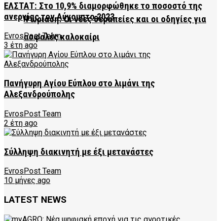
ΕΛΣΤΑΤ: Στο 10,9% διαμορφώθηκε το ποσοστό της
ανεργίας τον Αύγουστο 2023
Ψωρίαση: Οι νέες θεραπείες και οι οδηγίες για
EvrosPost Team
ασφαλές καλοκαίρι
3 έτη ago
Πανήγυρη Αγίου Εύπλου στο λιμάνι της
Αλεξανδρούπολης
EvrosPost Team
2 έτη ago
Σύλληψη διακινητή με έξι μετανάστες
EvrosPost Team
10 μήνες ago
LATEST NEWS