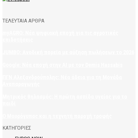
ΤΕΛΕΥΤΑΙΑ ΑΡΘΡΑ
myAGRO: Νέα ψηφιακή εποχή για τις αγροτικές
επιδοτήσεις
JUMBO: Ανοδική πορεία με αύξηση πωλήσεων το 2026
Google: Νέα εποχή στην AI με τον Demis Hassabis
ΠΓΝ Αλεξανδρούπολης: Νέα άδεια για τη Μονάδα
Αναπαραγωγής
Μητρικός θηλασμός: Η πρώτη ασπίδα υγείας για το
παιδί
Ο Μαυρόγυπας και η τεχνητή παροχή τροφής
ΚΑΤΗΓΟΡΙΕΣ