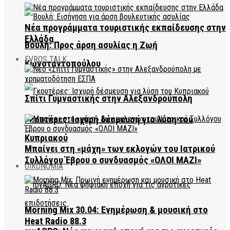
Νέα προγράμματα τουριστικής εκπαίδευσης στην
Ελλάδα
Βουλή: Προς άρση ασυλίας η Ζωή
EVROS TALK
Κωνσταντοπούλου
Σπίτι Γυμναστικής στην Αλεξανδρούπολη
Γκουτέρες: Ισχυρή δέσμευση για λύση του
Κυπριακού
Μπαίνει στη «μάχη» των εκλογών του Ιατρικού
Συλλόγου Έβρου ο συνδυασμός «ΟΛΟΙ ΜΑΖΙ»
ΟΙΚΟΝΟΜΙΑ
Morning Mix 30.04: Ενημέρωση & μουσική στο
Heat Radio 88.3