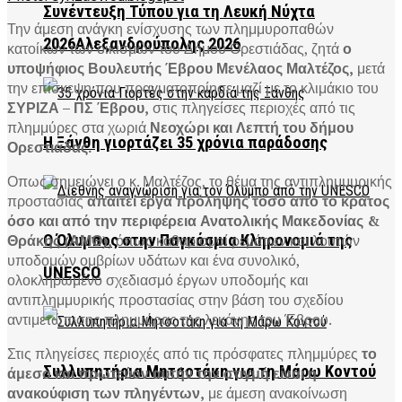
Συνέντευξη Τύπου για τη Λευκή Νύχτα
Την άμεση ανάγκη ενίσχυσης των πλημμυροπαθών
2026Αλεξανδρούπολης 2026
κατοίκων των οικισμών του Δήμου Ορεστιάδας, ζητά
ο
υποψήφιος Βουλευτής Έβρου Μενέλαος Μαλτέζος,
μετά
την επίσκεψη που πραγματοποίησε μαζί με το κλιμάκιο του
ΣΥΡΙΖΑ – ΠΣ Έβρου,
στις πληγείσες περιοχές από τις
πλημμύρες στα χωριά
Νεοχώρι και Λεπτή του δήμου
Η Ξάνθη γιορτάζει 35 χρόνια παράδοσης
Ορεστιάδας.
Οπως σημειώνει ο κ. Μαλτέζος, το θέμα της αντιπλημμυρικής
προστασίας
απαιτεί έργα πρόληψης τόσο από το κράτος
όσο και από την περιφέρεια Ανατολικής Μακεδονίας &
Θράκης (ΑΜΘ),
όπως καθαρισμοί ρεμάτων και λοιπών
Ο Όλυμπος στην Παγκόσμια Κληρονομιά της
υποδομών ομβρίων υδάτων και ένα συνολικό,
UNESCO
ολοκληρωμένο σχεδιασμό έργων υποδομής και
αντιπλημμυρικής προστασίας στην βάση του σχεδίου
αντιμετώπισης πλημμύρας της λεκάνης του Έβρου.
Στις πληγείσες περιοχές από τις πρόσφατες πλημμύρες
το
Συλλυπητήρια Μητσοτάκη για τη Μάρω Κοντού
άμεσο και πρωτεύον αυτήν την στιγμή είναι η
ανακούφιση των πληγέντων,
με άμεση ανακοίνωση