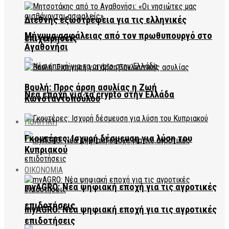
Διεθνής εξωστρέφεια για τις ελληνικές
Μήνυμα ασφάλειας από τον πρωθυπουργό στο
επιχειρήσεις
Αγαθονήσι
Βουλή: Προς άρση ασυλίας η Ζωή
Νέα εποχή για τα crypto στην Ελλάδα
Κωνσταντοπούλου
ΠΟΛΙΤΙΚΗ
Γκουτέρες: Ισχυρή δέσμευση για λύση του
Κυπριακού
ΟΙΚΟΝΟΜΙΑ
myAGRO: Νέα ψηφιακή εποχή για τις αγροτικές
επιδοτήσεις
myAGRO: Νέα ψηφιακή εποχή για τις αγροτικές
επιδοτήσεις