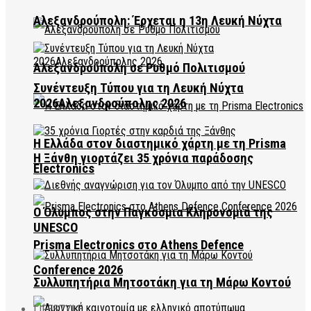
Αλεξανδρούπολη: Έρχεται η 13η Λευκή Νύχτα
Αλεξανδρούπολη σε Ρυθμό Πολιτισμού
Συνέντευξη Τύπου για τη Λευκή Νύχτα
2026Αλεξανδρούπολης 2026
Η Ελλάδα στον διαστημικό χάρτη με τη Prisma
Η Ξάνθη γιορτάζει 35 χρόνια παράδοσης
Electronics
Ο Όλυμπος στην Παγκόσμια Κληρονομιά της
UNESCO
Prisma Electronics στο Athens Defence
Conference 2026
Συλλυπητήρια Μητσοτάκη για τη Μάρω Κοντού
LIFESTYLE