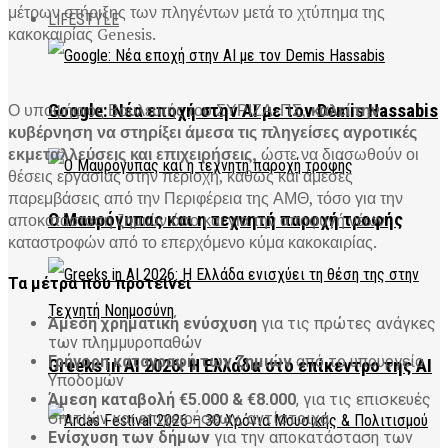
μέτρων στήριξης των πληγέντων μετά το χτύπημα της
LIFESTYLE
κακοκαιρίας Genesis.
Ο υποψήφιος Βουλευτής του ΣΥΡΙΖΑ-ΠΣ,
καλεί την
Google: Νέα εποχή στην AI με τον Demis Hassabis
κυβέρνηση να στηρίξει άμεσα τις πληγείσες αγροτικές
εκμεταλλεύσεις και επιχειρήσεις,
ώστε να διασωθούν οι
θέσεις εργασίας στην περιοχή, καθώς και άμεσες
παρεμβάσεις από την Περιφέρεια της ΑΜΘ, τόσο για την
αποκατάσταση ζημιών όσο και για την αποφυγή νέων
Ο Μαυρόγυπας και η τεχνητή παροχή τροφής
καταστροφών από το επερχόμενο κύμα κακοκαιρίας.
Τα μέτρα που προτείνει
Άμεση χρηματική ενύσχυση
για τις πρώτες ανάγκες
των πλημμυροπαθών
Γρήγορη καταγραφή των ζημιών
από το υπουργείο
Greeks in AI 2026: Η Ελλάδα στο επίκεντρο της AI
Υποδομών
Άμεση καταβ
ολή €5.000 & €8.000
, για τις επισκευές
σπιτιών και επιχειρήσεων, αντίστοιχα
Ενίσχυση των δήμων
για την αποκατάσταση των