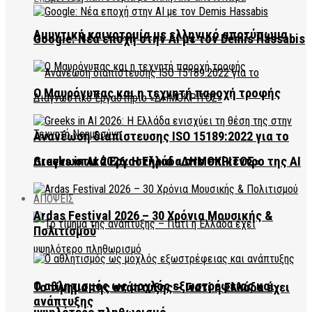
Αμυντική καινοτομία με ελληνικό αποτύπωμα
Google: Νέα εποχή στην AI με τον Demis Hassabis
Ο Μαυρόγυπας και η τεχνητή παροχή τροφής
Ανανέωση διαπίστευσης ISO 15189:2022 για το
Διαγνωστικό Εργαστήριο «ΔΗΜΟΚΡΙΤΟΣ»
Greeks in AI 2026: Η Ελλάδα στο επίκεντρο της AI
ΑΠΟΨΕΙΣ
Ardas Festival 2026 – 30 Χρόνια Μουσικής &
Πολιτισμού
Ο αθλητισμός ως μοχλός εξωστρέφειας και
Το τίμημα της ανάπτυξης – Γιατί η Ελλάδα έχει
ανάπτυξης