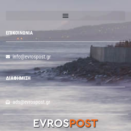
ΕΠΙΚΟΙΝΩΝΙΑ
info@evrospost.gr
ΔΙΑΦΗΜΙΣΗ
ads@evrospost.gr