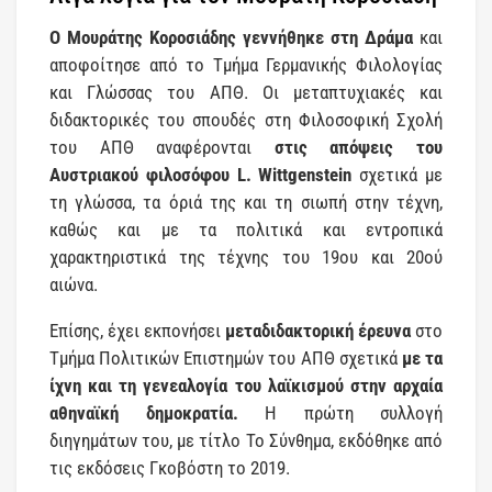
Ο Μουράτης Κοροσιάδης γεννήθηκε στη Δράμα
και
αποφοίτησε από το Τμήμα Γερμανικής Φιλολογίας
και Γλώσσας του ΑΠΘ. Οι μεταπτυχιακές και
διδακτορικές του σπουδές στη Φιλοσοφική Σχολή
του ΑΠΘ αναφέρονται
στις απόψεις του
Αυστριακού φιλοσόφου L. Wittgenstein
σχετικά με
τη γλώσσα, τα όριά της και τη σιωπή στην τέχνη,
καθώς και με τα πολιτικά και εντροπικά
χαρακτηριστικά της τέχνης του 19ου και 20ού
αιώνα.
Επίσης, έχει εκπονήσει
μεταδιδακτορική έρευνα
στο
Τμήμα Πολιτικών Επιστημών του ΑΠΘ σχετικά
με τα
ίχνη και τη γενεαλογία του λαϊκισμού στην αρχαία
αθηναϊκή δημοκρατία.
Η πρώτη συλλογή
διηγημάτων του, με τίτλο Το Σύνθημα, εκδόθηκε από
τις εκδόσεις Γκοβόστη το 2019.