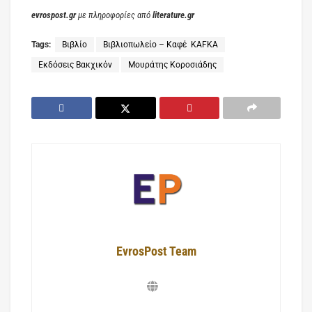
evrospost.gr
με πληροφορίες από
literature.gr
Tags:
Βιβλίο
Βιβλιοπωλείο – Καφέ ΚΑFΚΑ
Εκδόσεις Βακχικόν
Μουράτης Κοροσιάδης
EvrosPost Team