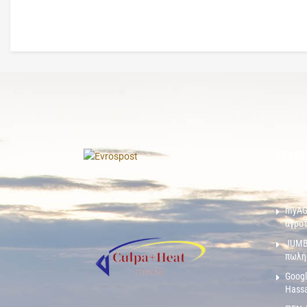
ΤΕΛΕΥ
myAGR
αγροτ
JUMBO
πωλή
Googl
Hassa