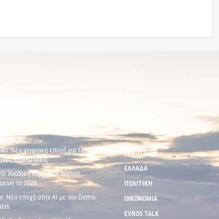
ΤΑΙΑ ΑΡΘΡΑ
ΚΑΤΗΓΟΡΙΕΣ
O: Νέα ψηφιακή εποχή για τις
EVROS NOW
ικές επιδοτήσεις
ΕΛΛΑΔΑ
: Ανοδική πορεία με αύξηση
σεων το 2026
ΠΟΛΙΤΙΚΗ
e: Νέα εποχή στην AI με τον Demis
ΟΙΚΟΝΟΜΙΑ
bis
EVROS TALK