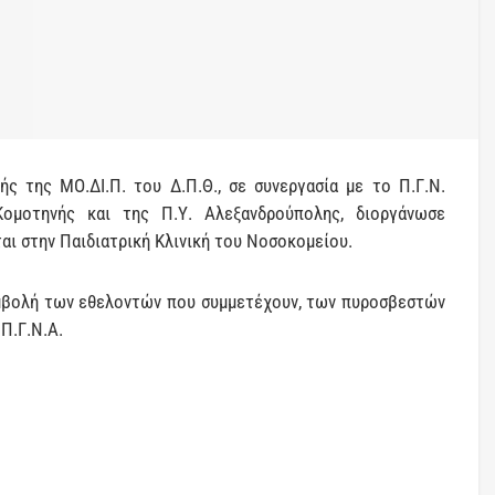
ς της ΜΟ.ΔΙ.Π. του Δ.Π.Θ., σε συνεργασία με το Π.Γ.Ν.
Κομοτηνής και της Π.Υ. Αλεξανδρούπολης, διοργάνωσε
αι στην Παιδιατρική Κλινική του Νοσοκομείου.
μβολή των εθελοντών που συμμετέχουν, των πυροσβεστών
Π.Γ.Ν.Α.