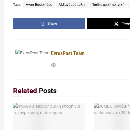
Tags:
Άγιοι Βασίληδες
Αλξανδρούπολη
Παιδιατρική κλινική
Share
Twe
EvrosPost Team
Related
Posts