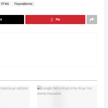
ΠΓΝΑ
Πυροσβέστες
et
Pin