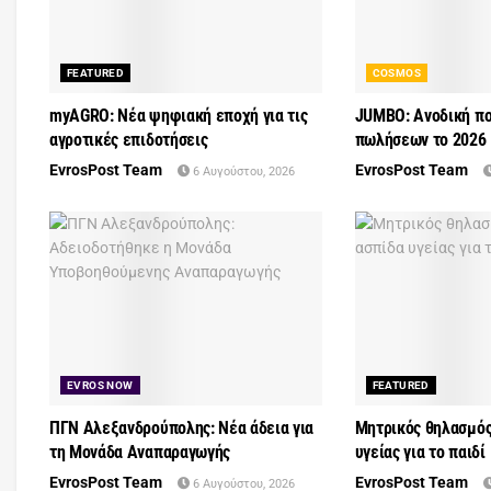
FEATURED
COSMOS
myAGRO: Νέα ψηφιακή εποχή για τις
JUMBO: Ανοδική πο
αγροτικές επιδοτήσεις
πωλήσεων το 2026
EvrosPost Team
EvrosPost Team
6 Αυγούστου, 2026
EVROS NOW
FEATURED
ΠΓΝ Αλεξανδρούπολης: Νέα άδεια για
Μητρικός θηλασμός
τη Μονάδα Αναπαραγωγής
υγείας για το παιδί
EvrosPost Team
EvrosPost Team
6 Αυγούστου, 2026