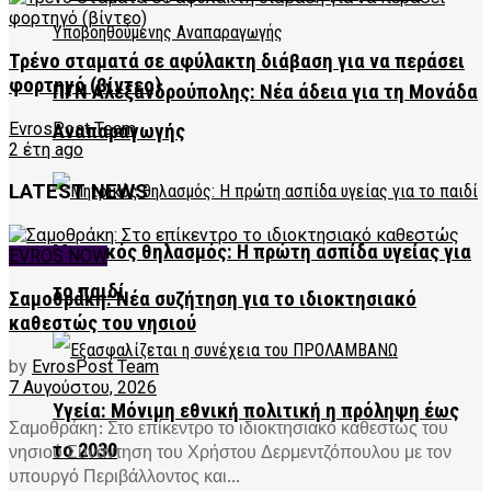
Τρένο σταματά σε αφύλακτη διάβαση για να περάσει
φορτηγό (βίντεο)
ΠΓΝ Αλεξανδρούπολης: Νέα άδεια για τη Μονάδα
EvrosPost Team
Αναπαραγωγής
2 έτη ago
LATEST NEWS
Μητρικός θηλασμός: Η πρώτη ασπίδα υγείας για
EVROS NOW
το παιδί
Σαμοθράκη: Νέα συζήτηση για το ιδιοκτησιακό
καθεστώς του νησιού
by
EvrosPost Team
7 Αυγούστου, 2026
Υγεία: Μόνιμη εθνική πολιτική η πρόληψη έως
Σαμοθράκη: Στο επίκεντρο το ιδιοκτησιακό καθεστώς του
το 2030
νησιού Συνάντηση του Χρήστου Δερμεντζόπουλου με τον
υπουργό Περιβάλλοντος και...