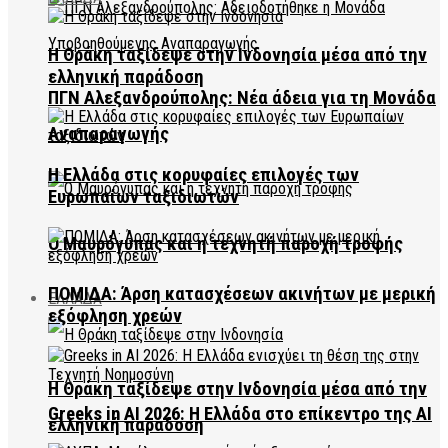
Η Θράκη ταξίδεψε στην Ινδονησία μέσα από την
ελληνική παράδοση
ΠΓΝ Αλεξανδρούπολης: Νέα άδεια για τη Μονάδα
Αναπαραγωγής
Η Ελλάδα στις κορυφαίες επιλογές των
Ευρωπαίων ταξιδιωτών
Ο Μαυρόγυπας και η τεχνητή παροχή τροφής
ΠΟΜΙΔΑ: Άρση κατασχέσεων ακινήτων με μερική
ΕΛΛΑΔΑ
εξόφληση χρεών
Η Θράκη ταξίδεψε στην Ινδονησία μέσα από την
Greeks in AI 2026: Η Ελλάδα στο επίκεντρο της AI
ελληνική παράδοση