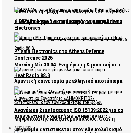
Μπαίνει στη «μάχη» των εκλογών του Ιατρικού
Η Ελλάδα στον διαστημικό χάρτη με τη Prisma
Συλλόγου Έβρου ο συνδυασμός «ΟΛΟΙ ΜΑΖΙ»
Electronics
Prisma Electronics στο Athens Defence
Conference 2026
Morning Mix 30.04: Ενημέρωση & μουσική στο
Heat Radio 88.3
Αμυντική καινοτομία με ελληνικό αποτύπωμα
Ανανέωση διαπίστευσης ISO 15189:2022 για το
Διαγνωστικό Εργαστήριο «ΔΗΜΟΚΡΙΤΟΣ»
Μητροπολίτης Αλεξανδρουπόλεως: Όταν η
ΑΠΟΨΕΙΣ
ψυχραιμία αντιστέκεται στον εθνικολαϊκισμό