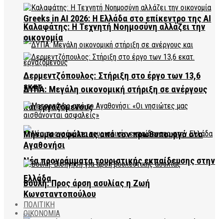
Greeks in AI 2026: Η Ελλάδα στο επίκεντρο της AI
Καλαφάτης: Η Τεχνητή Νοημοσύνη αλλάζει την
οικονομία
Δερμεντζόπουλος: Στήριξη στο έργο των 13,6
εκατ.
ΔΥΠΑ: Μεγάλη οικονομική στήριξη σε ανέργους
και εργαζόμενους
Μήνυμα ασφάλειας από τον πρωθυπουργό στο
Αγαθονήσι
Νέα προγράμματα τουριστικής εκπαίδευσης στην
Ελλάδα
Βουλή: Προς άρση ασυλίας η Ζωή
Κωνσταντοπούλου
ΠΟΛΙΤΙΚΗ
ΟΙΚΟΝΟΜΙΑ