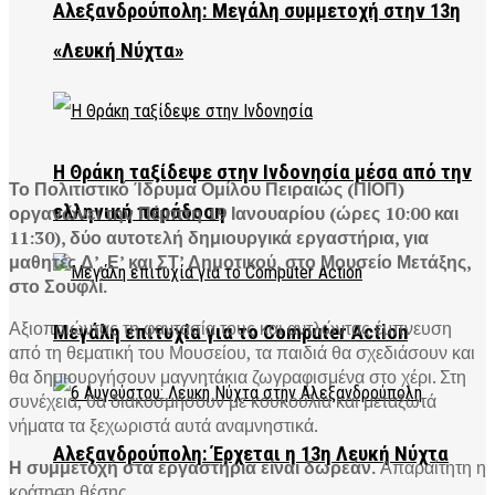
Αλεξανδρούπολη: Μεγάλη συμμετοχή στην 13η
«Λευκή Νύχτα»
Η Θράκη ταξίδεψε στην Ινδονησία μέσα από την
Το Πολιτιστικό Ίδρυμα Ομίλου Πειραιώς (ΠΙΟΠ)
ελληνική παράδοση
οργανώνει την Πέμπτη 19 Ιανουαρίου (ώρες 10:00 και
11:30), δύο αυτοτελή δημιουργικά εργαστήρια, για
μαθητές Δ’, Ε’ και ΣΤ’ Δημοτικού, στο Μουσείο Μετάξης,
στο Σουφλί.
Αξιοποιώντας τη φαντασία τους και αντλώντας έμπνευση
Μεγάλη επιτυχία για το Computer Action
από τη θεματική του Μουσείου, τα παιδιά θα σχεδιάσουν και
θα δημιουργήσουν μαγνητάκια ζωγραφισμένα στο χέρι. Στη
συνέχεια, θα διακοσμήσουν με κουκούλια και μεταξωτά
νήματα τα ξεχωριστά αυτά αναμνηστικά.
Αλεξανδρούπολη: Έρχεται η 13η Λευκή Νύχτα
Η συμμετοχή στα εργαστήρια είναι δωρεάν.
Απαραίτητη η
κράτηση θέσης.