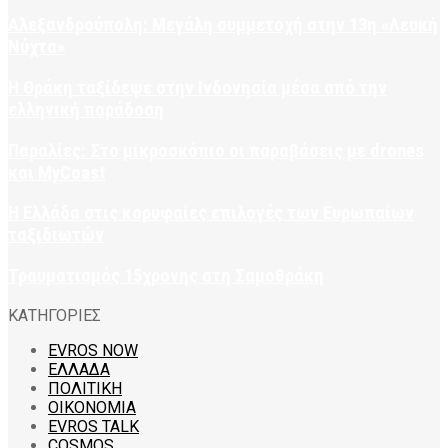
Αλεξανδρούπολη: Μεγάλη συμμετοχή στην 13η «Λευκή
Νύχτα»
Η Θράκη ταξίδεψε στην Ινδονησία μέσα από την
ελληνική παράδοση
Παραλίες: Στο μικροσκόπιο οι παραβάσεις με drones
και MyCoast
Η Ελλάδα στις κορυφαίες επιλογές των Ευρωπαίων
ταξιδιωτών
Τραυματισμός 15χρονης στη Σαμοθράκη
ΚΑΤΗΓΟΡΙΕΣ
EVROS NOW
ΕΛΛΑΔΑ
ΠΟΛΙΤΙΚΗ
ΟΙΚΟΝΟΜΙΑ
EVROS TALK
COSMOS