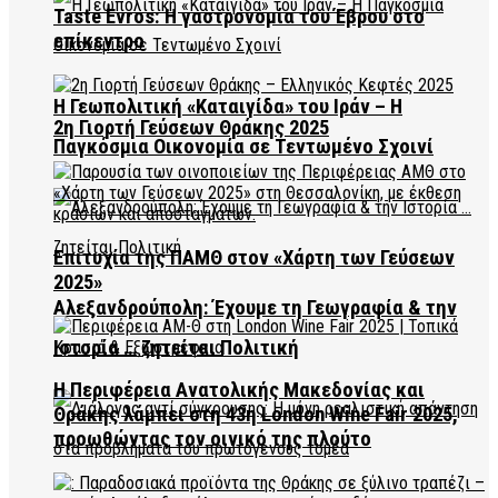
Taste Evros: Η γαστρονομία του Έβρου στο
επίκεντρο
Η Γεωπολιτική «Καταιγίδα» του Ιράν – Η
2η Γιορτή Γεύσεων Θράκης 2025
Παγκόσμια Οικονομία σε Τεντωμένο Σχοινί
Επιτυχία της ΠΑΜΘ στον «Χάρτη των Γεύσεων
2025»
Αλεξανδρούπολη: Έχουμε τη Γεωγραφία & την
Ιστορία … ζητείται Πολιτική
Η Περιφέρεια Ανατολικής Μακεδονίας και
Θράκης λάμπει στη 43η London Wine Fair 2025,
προωθώντας τον οινικό της πλούτο