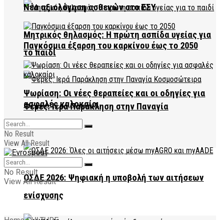
Νέα αξιολόγηση ασθενών στο ΕΣΥ
Μητρικός θηλασμός: Η πρώτη ασπίδα υγείας για
Παγκόσμια έξαρση του καρκίνου έως το 2050
το παιδί
Ψωρίαση: Οι νέες θεραπείες και οι οδηγίες για
ασφαλές καλοκαίρι
Φέρες: Ιερά Παράκληση στην Παναγία
Κοσμοσώτειρα
No Result
View All Result
No Result
ΟΣΔΕ 2026: Ψηφιακή η υποβολή των αιτήσεων
View All Result
ενίσχυσης