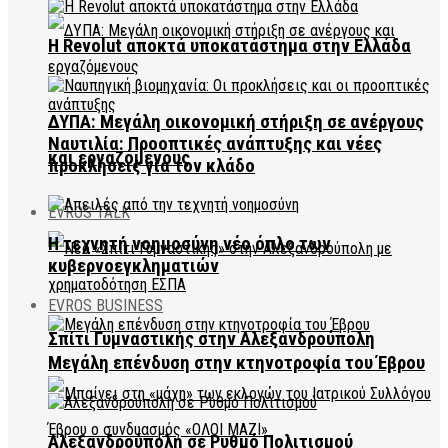
Η Revolut αποκτά υποκατάστημα στην Ελλάδα
ΔΥΠΑ: Μεγάλη οικονομική στήριξη σε ανέργους
Ναυτιλία: Προοπτικές ανάπτυξης και νέες
και εργαζόμενους
προκλήσεις για τον κλάδο
EVROS TALK
Η τεχνητή νοημοσύνη νέο όπλο των
κυβερνοεγκληματιών
EVROS BUSINESS
Σπίτι Γυμναστικής στην Αλεξανδρούπολη
Μεγάλη επένδυση στην κτηνοτροφία του Έβρου
Αλεξανδρούπολη σε Ρυθμό Πολιτισμού