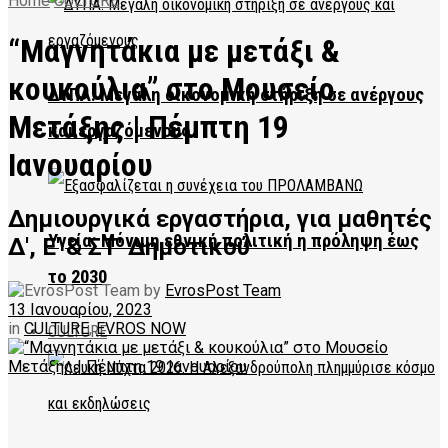
Home
CULTURE
“Μαγνητάκια με μετάξι &
κουκούλια” στο Μουσείο
ΔΥΠΑ: Μεγάλη οικονομική στήριξη σε ανέργους
Μετάξης | Πέμπτη 19
και εργαζόμενους
Ιανουαρίου
Δημιουργικά εργαστήρια, για μαθητές
Υγεία: Μόνιμη εθνική πολιτική η πρόληψη έως
Δ', Ε' & ΣΤ' Δημοτικού
το 2030
by
EvrosPost Team
13 Ιανουαρίου, 2023
in
CULTURE
,
EVROS NOW
CULTURE