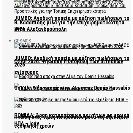
JUMBO: Ανοδική πορεία με αύξηση πωλήσεων το
Β. Κασαπίδης μιλά για την επιχειρηματικότητα
2026
στην Αλεξανδρούπολη
COSMOS
JUMBO: Ανοδική πορεία με αύξηση πωλήσεων το
ΟΣΔΕ 2026: Ψηφιακή η υποβολή των αιτήσεων
2026
ενίσχυσης
Google: Νέα εποχή στην AI με τον Demis Hassabis
ΠΟΜΙΔΑ: Άρση κατασχέσεων ακινήτων με μερική
Πτώση στις τιμές πετρελαίου μετά τις εξελίξεις
ΗΠΑ – Ιράν
εξόφληση χρεών