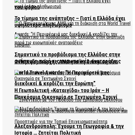
του φόβου
Το τίμημα της ανάπτυξης – Γιατί η Ελλάδα έχει
υψηλότερο πληθωρισμό
Σημαντικό το προβάδισμα της Ελλάδας στην
ανάπτυξη παρά τις ευρωπαϊκές αναταράξεις
Ο Περιφερειάρχης ΑΜΘ για τη διάκριση στα
World Travel Awards: “Η Περιφέρειά μας
διεκδικεί & κερδίζει την Ευρώπη”
Η Γεωπολιτική «Καταιγίδα» του Ιράν – Η
Παγκόσμια Οικονομία σε Τεντωμένο Σχοινί
Αλεξανδρούπολη: Έχουμε τη Γεωγραφία & την
Ιστορία … ζητείται Πολιτική