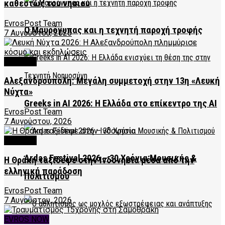
καθεστώς του νησιού
EvrosPost Team
Ο Μαυρόγυπας και η τεχνητή παροχή τροφής
7 Αυγούστου, 2026
CULTURE
Αλεξανδρούπολη: Μεγάλη συμμετοχή στην 13η «Λευκή
Νύχτα»
Greeks in AI 2026: Η Ελλάδα στο επίκεντρο της AI
EvrosPost Team
7 Αυγούστου, 2026
CULTURE
Ardas Festival 2026 – 30 Χρόνια Μουσικής &
Η Θράκη ταξίδεψε στην Ινδονησία μέσα από την
ελληνική παράδοση
Πολιτισμού
EvrosPost Team
7 Αυγούστου, 2026
EVROS NOW