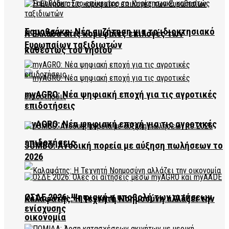
Σαμοθράκη: Νέα συζήτηση για το ιδιοκτησιακό
Η Ελλάδα στις κορυφαίες επιλογές των
Ευρωπαίων ταξιδιωτών
καθεστώς του νησιού
myAGRO: Νέα ψηφιακή εποχή για τις αγροτικές
επιδοτήσεις
myAGRO: Νέα ψηφιακή εποχή για τις αγροτικές
επιδοτήσεις
JUMBO: Ανοδική πορεία με αύξηση πωλήσεων το
2026
ΟΣΔΕ 2026: Ψηφιακή η υποβολή των αιτήσεων
Καλαφάτης: Η Τεχνητή Νοημοσύνη αλλάζει την
ενίσχυσης
οικονομία