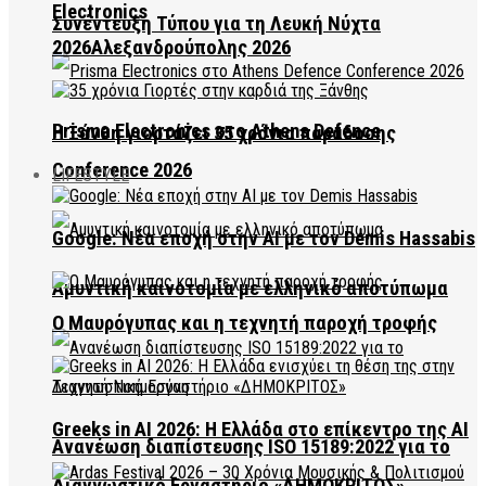
Electronics
Συνέντευξη Τύπου για τη Λευκή Νύχτα
2026Αλεξανδρούπολης 2026
Prisma Electronics στο Athens Defence
Η Ξάνθη γιορτάζει 35 χρόνια παράδοσης
Conference 2026
LIFESTYLE
Google: Νέα εποχή στην AI με τον Demis Hassabis
Αμυντική καινοτομία με ελληνικό αποτύπωμα
Ο Μαυρόγυπας και η τεχνητή παροχή τροφής
Greeks in AI 2026: Η Ελλάδα στο επίκεντρο της AI
Ανανέωση διαπίστευσης ISO 15189:2022 για το
Διαγνωστικό Εργαστήριο «ΔΗΜΟΚΡΙΤΟΣ»