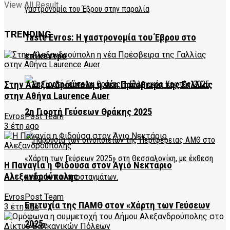
View All Result
TRENDING
Taste Evros: Η γαστρονομία του Έβρου στο
επίκεντρο
Στην Αλεξανδρούπολη η νέα Πρέσβειρα της Γαλλίας
στην Αθήνα Laurence Auer
2η Γιορτή Γεύσεων Θράκης 2025
EvrosPost Team
3 έτη ago
Η Παναγία η Φιδούσα στον Άγιο Νεκτάριο
Αλεξανδρούπολης
EvrosPost Team
Επιτυχία της ΠΑΜΘ στον «Χάρτη των Γεύσεων
3 έτη ago
2025»