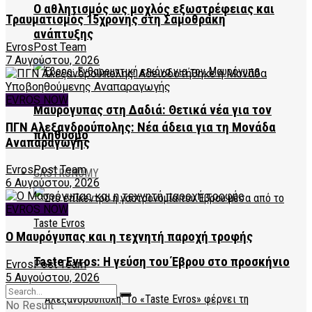
Ο αθλητισμός ως μοχλός εξωστρέφειας και
Τραυματισμός 15χρονης στη Σαμοθράκη
ανάπτυξης
EvrosPost Team
7 Αυγούστου, 2026
EVROS NOW
Μαυρόγυπας στη Δαδιά: Θετικά νέα για τον
ΠΓΝ Αλεξανδρούπολης: Νέα άδεια για τη Μονάδα
πληθυσμό
Αναπαραγωγής
EvrosPost Team
GASTRONOMY
6 Αυγούστου, 2026
EVROS NOW
Ο Μαυρόγυπας και η τεχνητή παροχή τροφής
Taste Evros: Η γεύση του Έβρου στο προσκήνιο
EvrosPost Team
5 Αυγούστου, 2026
No Result