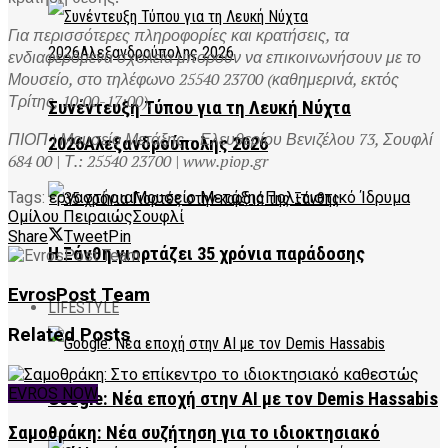
Για περισσότερες πληροφορίες και κρατήσεις, τα
ενδιαφερόμενα σχολεία μπορούν να επικοινωνήσουν με το
Μουσείο, στο τηλέφωνο 25540 23700 (καθημερινά, εκτός
Τρίτης, 10:00-17:00).
Συνέντευξη Τύπου για τη Λευκή Νύχτα
ΠΙΟΠ | Μουσείο Μετάξης – Ελευθερίου Βενιζέλου 73, Σουφλί
2026Αλεξανδρούπολης 2026
684 00 | Τ.: 25540 23700 | www.piop.gr
Tags:
εργαστήρια
Μουσείο Μετάξης
Πολιτιστικό Ίδρυμα
Ομίλου Πειραιώς
Σουφλί
Share
Tweet
Pin
Η Ξάνθη γιορτάζει 35 χρόνια παράδοσης
EvrosPost Team
LIFESTYLE
Related
Posts
EVROS NOW
Google: Νέα εποχή στην AI με τον Demis Hassabis
Σαμοθράκη: Νέα συζήτηση για το ιδιοκτησιακό