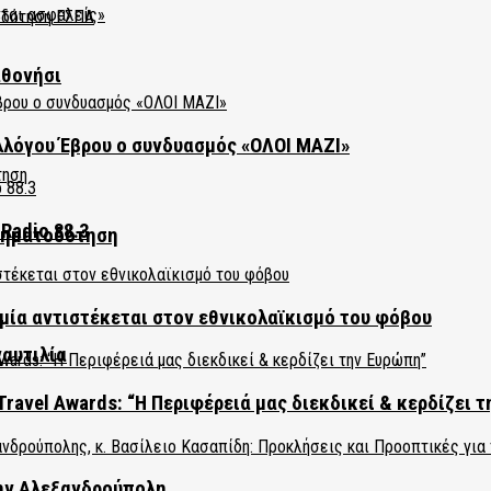
αθονήσι
λλόγου Έβρου ο συνδυασμός «ΟΛΟΙ ΜΑΖΙ»
Radio 88.3
χρηματοδότηση
ία αντιστέκεται στον εθνικολαϊκισμό του φόβου
ναυτιλία
Travel Awards: “Η Περιφέρειά μας διεκδικεί & κερδίζει 
την Αλεξανδρούπολη