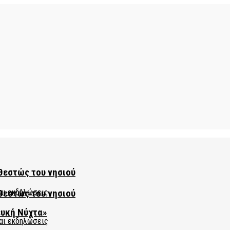
θεστώς του νησιού
θεστώς του νησιού
ευκή Νύχτα»