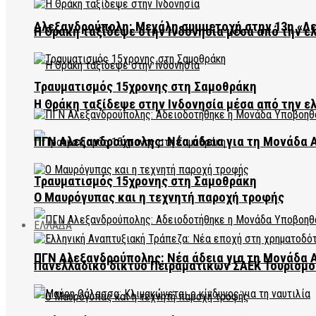
Αλεξανδρούπολη: Μεγάλη συμμετοχή στην 13η «Λ
Η Θράκη ταξίδεψε στην Ινδονησία μέσα από την ε
Τραυματισμός 15χρονης στη Σαμοθράκη
Η Θράκη ταξίδεψε στην Ινδονησία μέσα από την ε
ΠΓΝ Αλεξανδρούπολης: Νέα άδεια για τη Μονάδα
Τραυματισμός 15χρονης στη Σαμοθράκη
Ο Μαυρόγυπας και η τεχνητή παροχή τροφής
ΕΛΛΑΔΑ
ΠΓΝ Αλεξανδρούπολης: Νέα άδεια για τη Μονάδα
Πανελλαδικό δίκτυο Πειραματικών ΣΑΕΚ Τουρισμο