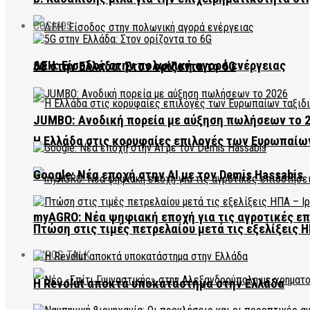
COSMOS
ΔΕΗ: Είσοδος στην πολωνική αγορά ενέργειας
5G στην Ελλάδα: Στον ορίζοντα το 6G
JUMBO: Ανοδική πορεία με αύξηση πωλήσεων το 
Η Ελλάδα στις κορυφαίες επιλογές των Ευρωπαίω
Google: Νέα εποχή στην AI με τον Demis Hassabis
myAGRO: Νέα ψηφιακή εποχή για τις αγροτικές ε
Πτώση στις τιμές πετρελαίου μετά τις εξελίξεις Η
EVROS TALK
Η Revolut αποκτά υποκατάστημα στην Ελλάδα