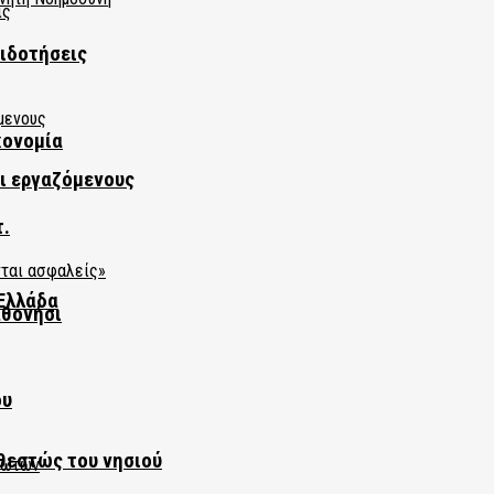
πιδοτήσεις
κονομία
αι εργαζόμενους
τ.
Ελλάδα
αθονήσι
ου
θεστώς του νησιού