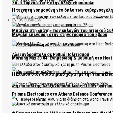
Σπίτι Γυμναστικής στην Αλεξανδρούπολη
Η τεχνητή νοημοσύνη νέο όπλο των κυβερνοεγκλ
EVROS BUSINESS
Μπαίνει στη «μάχη» των εκλογών του Ιατρικού Συ
Μεγάλη επένδυση στην κτηνοτροφία του Έβρου
Αλεξανδρούπολη σε Ρυθμό Πολιτισμού
Morning Mix 30.04: Ενημέρωση & μουσική στο Heat 
Η Ελλάδα στον διαστημικό χάρτη με τη Prisma Elec
Μητροπολίτης Αλεξανδρουπόλεως: Όταν η ψυχραιμ
Prisma Electronics στο Athens Defence Conference