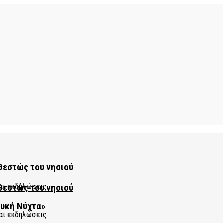
θεστώς του νησιού
θεστώς του νησιού
ευκή Νύχτα»