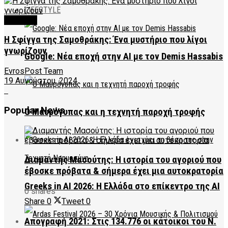
LIFESTYLE
CULTURE
Η Σφίγγα της Σαμοθράκης: Ένα μυστήριο που λίγοι
γνωρίζουν
Google: Νέα εποχή στην AI με τον Demis Hassabis
EvrosPost Team
19 Αυγούστου, 2024
Popular News
Ο Μαυρόγυπας και η τεχνητή παροχή τροφής
Διαμαντής Μασούτης: Η ιστορία του αγοριού που
έβοσκε πρόβατα & σήμερα έχει μια αυτοκρατορία
Greeks in AI 2026: Η Ελλάδα στο επίκεντρο της AI
0 shares
Share
0
Tweet
0
Απογραφή 2021: Στις 134.776 οι κάτοικοι του Ν.