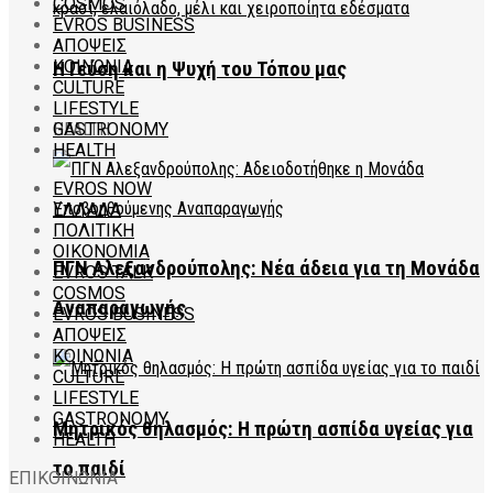
COSMOS
EVROS BUSINESS
ΑΠΟΨΕΙΣ
ΚΟΙΝΩΝΙΑ
Η Γεύση και η Ψυχή του Τόπου μας
CULTURE
LIFESTYLE
HEALTH
GASTRONOMY
HEALTH
EVROS NOW
ΕΛΛΑΔΑ
ΠΟΛΙΤΙΚΗ
ΟΙΚΟΝΟΜΙΑ
ΠΓΝ Αλεξανδρούπολης: Νέα άδεια για τη Μονάδα
EVROS TALK
COSMOS
Αναπαραγωγής
EVROS BUSINESS
ΑΠΟΨΕΙΣ
ΚΟΙΝΩΝΙΑ
CULTURE
LIFESTYLE
GASTRONOMY
Μητρικός θηλασμός: Η πρώτη ασπίδα υγείας για
HEALTH
το παιδί
ΕΠΙΚΟΙΝΩΝΙΑ