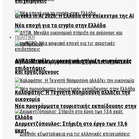
επιχειρήσεις
Greeks in AI 2026: Η Ελλάδα στο επίκεντρο της AI
Νέα εποχή για τα crypto στην Ελλάδα
ΠΟΛΙΤΙΚΗ
ΔΥΠΑ: Μεγάλη οικονομική στήριξη σε ανέργους
myAGRO: Νέα ψηφιακή εποχή για τις αγροτικές
επιδοτήσεις
και εργαζόμενους
Καλαφάτης: Η Τεχνητή Νοημοσύνη αλλάζει την
οικονομία
Νέα προγράμματα τουριστικής εκπαίδευσης στην
Ελλάδα
Δερμεντζόπουλος: Στήριξη στο έργο των 13,6
εκατ.