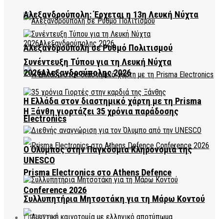
Αλεξανδρούπολη: Έρχεται η 13η Λευκή Νύχτα
Αλεξανδρούπολη σε Ρυθμό Πολιτισμού
Συνέντευξη Τύπου για τη Λευκή Νύχτα
2026Αλεξανδρούπολης 2026
Η Ελλάδα στον διαστημικό χάρτη με τη Prisma
Η Ξάνθη γιορτάζει 35 χρόνια παράδοσης
Electronics
Ο Όλυμπος στην Παγκόσμια Κληρονομιά της
UNESCO
Prisma Electronics στο Athens Defence
Conference 2026
Συλλυπητήρια Μητσοτάκη για τη Μάρω Κοντού
LIFESTYLE