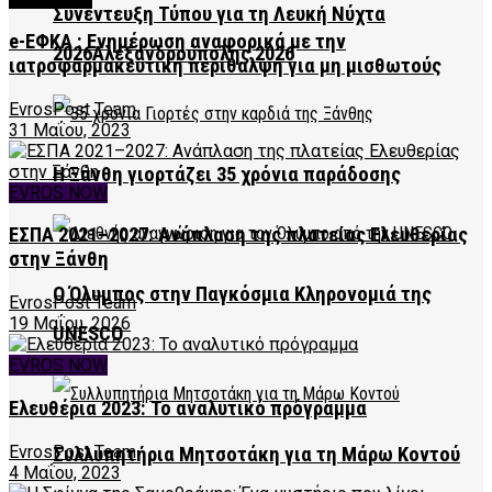
Συνέντευξη Τύπου για τη Λευκή Νύχτα
e-ΕΦΚΑ : Ενημέρωση αναφορικά με την
2026Αλεξανδρούπολης 2026
ιατροφαρμακευτική περίθαλψη για μη μισθωτούς
EvrosPost Team
31 Μαΐου, 2023
Η Ξάνθη γιορτάζει 35 χρόνια παράδοσης
EVROS NOW
ΕΣΠΑ 2021–2027: Ανάπλαση της πλατείας Ελευθερίας
στην Ξάνθη
Ο Όλυμπος στην Παγκόσμια Κληρονομιά της
EvrosPost Team
19 Μαΐου, 2026
UNESCO
EVROS NOW
Ελευθέρια 2023: Το αναλυτικό πρόγραμμα
EvrosPost Team
Συλλυπητήρια Μητσοτάκη για τη Μάρω Κοντού
4 Μαΐου, 2023