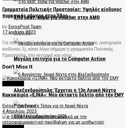
Γραμματεία Πολιτικής Προστασίας: Υψηλός κίνδυνος
πυρκαγιάς σήμερα στον Έβρο
3,95 εκατ. ευρώ για voucher στην ΑΜΘ
by
EvrosPost Team
17 Ιουλίου, 2023
CULTURE
Για πολύ υψηλό κίνδυνο εκδήλωσης πυρκαγιάς (κατηγορία
κινδύνου 3), κάνει λόγο σήμερα η γραμματεία Πολιτικής
Προστασίας στο κεντρικό και νότιο ...
Μεγάλη επιτυχία για το Computer Action
Don't Miss It
FEATURED
Αλεξανδρούπολη: Έρχεται η 13η Λευκή Νύχτα
Κακοκαιρία «ILINA»: Νέο έκτακτο δελτίο από την ΕΜΥ
EvrosPost Team
4 Απριλίου, 2023
FEATURED