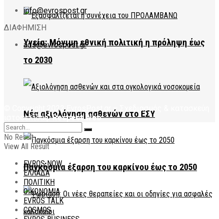
info@evrospost.gr
ΔΙΑΦΗΜΙΣΗ
Υγεία: Μόνιμη εθνική πολιτική η πρόληψη έως
ads@evrospost.gr
το 2030
© Copyright 2022 EvrosPost.gr – Σχεδιασμός & κατασκεύη
Νέα αξιολόγηση ασθενών στο ΕΣΥ
ιστοσελίδας:
Respect Web
No Result
View All Result
EVROS NOW
Παγκόσμια έξαρση του καρκίνου έως το 2050
ΕΛΛΑΔΑ
ΠΟΛΙΤΙΚΗ
ΟΙΚΟΝΟΜΙΑ
EVROS TALK
COSMOS