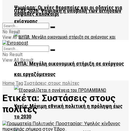
Ψωρίαση: Οι νέες θεραπείες και οι οδηγίες για
ΟΣΔΕ 2026: Ψηφιακή η υποβολή των αιτήσεων
ασφαλές καλοκαίρι
ενίσχυσης
No Result
View All Result
No Result
View All Result
ΔΥΠΑ: Μεγάλη οικονομική στήριξη σε ανέργους
και εργαζόμενους
Home
Tag
Συστάσεις στους πολίτες
Ετικέτα:
Συστάσεις στους
Υγεία: Μόνιμη εθνική πολιτική η πρόληψη έως
πολίτες
το 2030