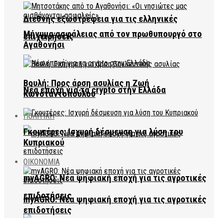
Διεθνής εξωστρέφεια για τις ελληνικές
Μήνυμα ασφάλειας από τον πρωθυπουργό στο
επιχειρήσεις
Αγαθονήσι
Βουλή: Προς άρση ασυλίας η Ζωή
Νέα εποχή για τα crypto στην Ελλάδα
Κωνσταντοπούλου
ΠΟΛΙΤΙΚΗ
Γκουτέρες: Ισχυρή δέσμευση για λύση του
Κυπριακού
ΟΙΚΟΝΟΜΙΑ
myAGRO: Νέα ψηφιακή εποχή για τις αγροτικές
επιδοτήσεις
myAGRO: Νέα ψηφιακή εποχή για τις αγροτικές
επιδοτήσεις