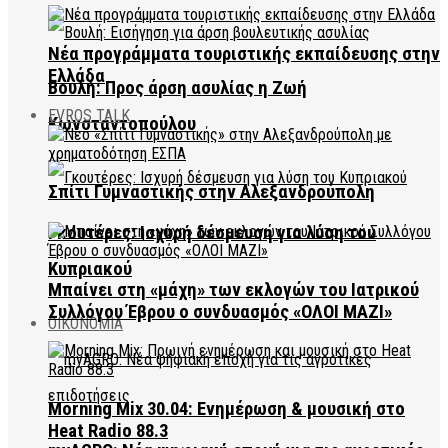
Νέα προγράμματα τουριστικής εκπαίδευσης στην
Ελλάδα
Βουλή: Προς άρση ασυλίας η Ζωή
EVROS TALK
Κωνσταντοπούλου
Σπίτι Γυμναστικής στην Αλεξανδρούπολη
Γκουτέρες: Ισχυρή δέσμευση για λύση του
Κυπριακού
Μπαίνει στη «μάχη» των εκλογών του Ιατρικού
Συλλόγου Έβρου ο συνδυασμός «ΟΛΟΙ ΜΑΖΙ»
ΟΙΚΟΝΟΜΙΑ
Morning Mix 30.04: Ενημέρωση & μουσική στο
Heat Radio 88.3