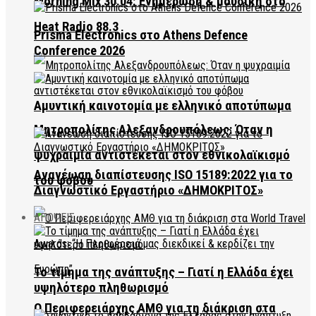
Morning Mix 30.04: Ενημέρωση & μουσική στο
Heat Radio 88.3
Prisma Electronics στο Athens Defence
Conference 2026
Αμυντική καινοτομία με ελληνικό αποτύπωμα
Μητροπολίτης Αλεξανδρουπόλεως: Όταν η
ψυχραιμία αντιστέκεται στον εθνικολαϊκισμό
Ανανέωση διαπίστευσης ISO 15189:2022 για το
του φόβου
Διαγνωστικό Εργαστήριο «ΔΗΜΟΚΡΙΤΟΣ»
ΑΠΟΨΕΙΣ
Το τίμημα της ανάπτυξης – Γιατί η Ελλάδα έχει
υψηλότερο πληθωρισμό
Ο Περιφερειάρχης ΑΜΘ για τη διάκριση στα