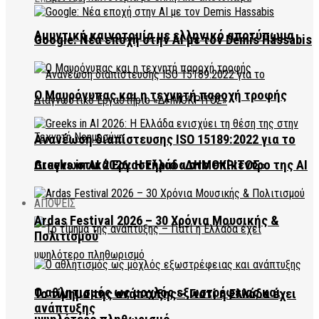
Αμυντική καινοτομία με ελληνικό αποτύπωμα
Google: Νέα εποχή στην AI με τον Demis Hassabis
Ο Μαυρόγυπας και η τεχνητή παροχή τροφής
Ανανέωση διαπίστευσης ISO 15189:2022 για το
Διαγνωστικό Εργαστήριο «ΔΗΜΟΚΡΙΤΟΣ»
Greeks in AI 2026: Η Ελλάδα στο επίκεντρο της AI
ΑΠΟΨΕΙΣ
Ardas Festival 2026 – 30 Χρόνια Μουσικής &
Πολιτισμού
Ο αθλητισμός ως μοχλός εξωστρέφειας και
Το τίμημα της ανάπτυξης – Γιατί η Ελλάδα έχει
ανάπτυξης