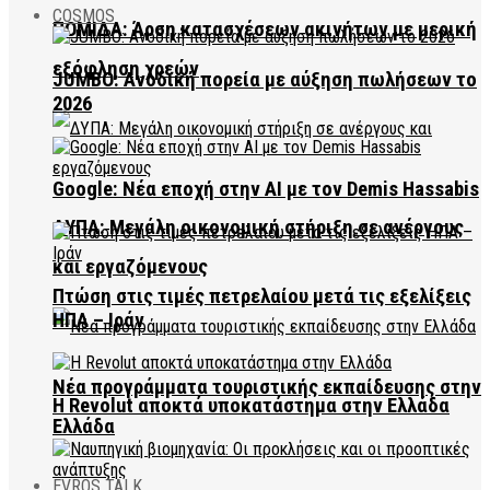
COSMOS
ΠΟΜΙΔΑ: Άρση κατασχέσεων ακινήτων με μερική
εξόφληση χρεών
JUMBO: Ανοδική πορεία με αύξηση πωλήσεων το
2026
Google: Νέα εποχή στην AI με τον Demis Hassabis
ΔΥΠΑ: Μεγάλη οικονομική στήριξη σε ανέργους
και εργαζόμενους
Πτώση στις τιμές πετρελαίου μετά τις εξελίξεις
ΗΠΑ – Ιράν
Νέα προγράμματα τουριστικής εκπαίδευσης στην
Η Revolut αποκτά υποκατάστημα στην Ελλάδα
Ελλάδα
EVROS TALK