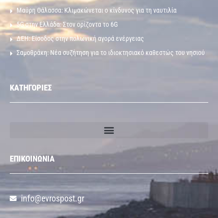
Μαύρη Θάλασσα: Κλιμακώνεται ο κίνδυνος για τη ναυτιλία
5G στην Ελλάδα: Στον ορίζοντα το 6G
ΔΕΗ: Είσοδος στην πολωνική αγορά ενέργειας
Σαμοθράκη: Νέα συζήτηση για το ιδιοκτησιακό καθεστώς του νησιού
ΚΑΤΗΓΟΡΙΕΣ
ΕΠΙΚΟΙΝΩΝΙΑ
info@evrospost.gr