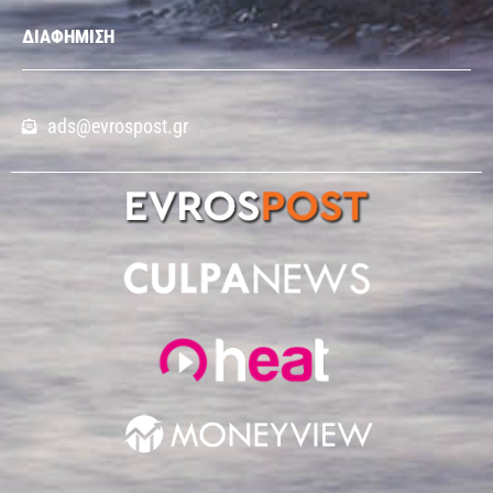
ΔΙΑΦΗΜΙΣΗ
ads@evrospost.gr