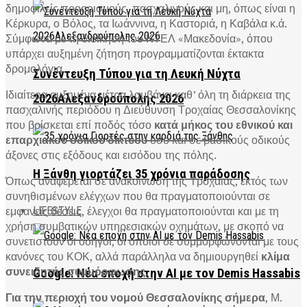
δημοφιλείς προορισμούς, πασχαλινούς και μη, όπως είναι η
Κέρκυρα, ο Βόλος, τα Ιωάννινα, η Καστοριά, η Καβάλα κ.ά.
Σύμφωνα με τη διοίκηση του ΚΤΕΛ «Μακεδονία», όπου
υπάρχει αυξημένη ζήτηση προγραμματίζονται έκτακτα
δρομολόγια.
Συνέντευξη Τύπου για τη Λευκή Νύχτα
Ιδιαίτερα αυξημένα μέτρα λαμβάνει καθ’ όλη τη διάρκεια της
2026Αλεξανδρούπολης 2026
πασχαλινής περιόδου η Διεύθυνση Τροχαίας Θεσσαλονίκης
που βρίσκεται επί ποδός τόσο
κατά μήκος του εθνικού και
επαρχιακού οδικού δικτύου
όσο και σε βασικούς οδικούς
άξονες στις εξόδους και εισόδου της πόλης.
Η Ξάνθη γιορτάζει 35 χρόνια παράδοσης
Όπως αναφέρεται σε ανακοίνωση της Τροχαίας, εκτός των
συνηθισμένων ελέγχων που θα πραγματοποιούνται σε
εμφανείς θέσεις, έλεγχοι θα πραγματοποιούνται και με τη
LIFESTYLE
χρήση συμβατικών υπηρεσιακών οχημάτων, με σκοπό να
συνετιστούν οι οδηγοί, οι οποίοι δε συμμορφώνονται με τους
κανόνες του ΚΟΚ, αλλά παράλληλα να δημιουργηθεί
κλίμα
συνειδητής συμμόρφωσης
.
Google: Νέα εποχή στην AI με τον Demis Hassabis
Για την περιοχή του νομού Θεσσαλονίκης σήμερα
, Μ.