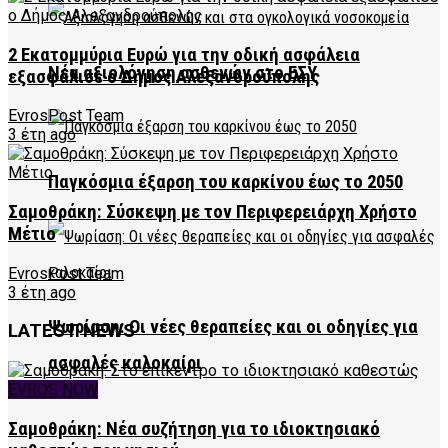
2 Εκατομμύρια Ευρώ για την οδική ασφάλεια
Νέα αξιολόγηση ασθενών στο ΕΣΥ
εξασφάλισε ο Δήμος Αλεξανδρούπολης
EvrosPost Team
3 έτη ago
Παγκόσμια έξαρση του καρκίνου έως το 2050
Σαμοθράκη: Σύσκεψη με τον Περιφερειάρχη Χρήστο
Μέτιο
EvrosPost Team
3 έτη ago
Ψωρίαση: Οι νέες θεραπείες και οι οδηγίες για
LATEST NEWS
ασφαλές καλοκαίρι
EVROS NOW
Σαμοθράκη: Νέα συζήτηση για το ιδιοκτησιακό