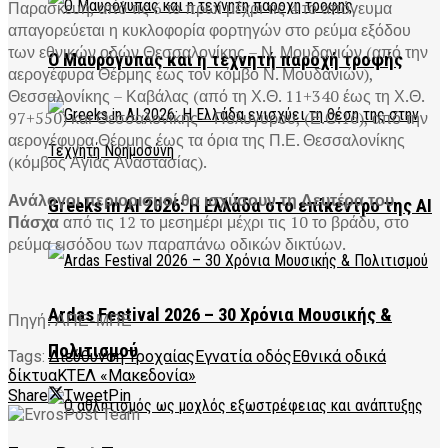
Παρασκευή, από τις 6 το πρωί μέχρι τις 4 το απόγευμα
απαγορεύεται η κυκλοφορία φορτηγών στο ρεύμα εξόδου
των εθνικών οδών Θεσσαλονίκης – Ν. Μουδανιών (από την
Ο Μαυρόγυπας και η τεχνητή παροχή τροφής
αερογέφυρα Θέρμης έως τον κόμβο Ν. Μουδανιών),
Θεσσαλονίκης – Καβάλας (από τη Χ.Θ. 11+340 έως τη Χ.Θ.
97+550) και Θεσσαλονίκης – Πολυγύρου, (Ε.Ο.16), από την
αερογέφυρα Θέρμης έως τα όρια της Π.Ε. Θεσσαλονίκης
(κόμβος Αγίας Αναστασίας).
Ανάλογοι περιορισμοί θα ισχύσουν τη Δευτέρα του
Greeks in AI 2026: Η Ελλάδα στο επίκεντρο της AI
Πάσχα
από τις 12 το μεσημέρι μέχρι τις 10 το βράδυ, στο
ρεύμα εισόδου των παραπάνω οδικών δικτύων.
Ardas Festival 2026 – 30 Χρόνια Μουσικής &
Πηγή: ΑΠΕ-ΜΠΕ
Πολιτισμού
Tags:
Διεύθυνση Τροχαίας
Εγνατία οδός
Εθνικά οδικά
δίκτυα
ΚΤΕΛ «Μακεδονία»
Share
Tweet
Pin