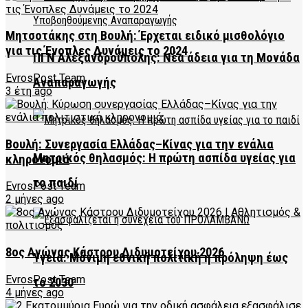
Μητσοτάκης στη Βουλή: Έρχεται ειδικό μισθολόγιο
για τις Ένοπλες Δυνάμεις το 2024
ΠΓΝ Αλεξανδρούπολης: Νέα άδεια για τη Μονάδα
EvrosPost Team
Αναπαραγωγής
3 έτη ago
Βουλή: Συνεργασία Ελλάδας–Κίνας για την ενάλια
Μητρικός θηλασμός: Η πρώτη ασπίδα υγείας για
κληρονομιά
το παιδί
EvrosPost Team
2 μήνες ago
8ος Αγώνας Κάστρου Διδυμοτείχου 2026
Υγεία: Μόνιμη εθνική πολιτική η πρόληψη έως
EvrosPost Team
το 2030
4 μήνες ago