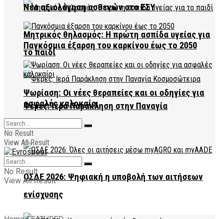
Νέα αξιολόγηση ασθενών στο ΕΣΥ
Μητρικός θηλασμός: Η πρώτη ασπίδα υγείας για
Παγκόσμια έξαρση του καρκίνου έως το 2050
το παιδί
Ψωρίαση: Οι νέες θεραπείες και οι οδηγίες για
ασφαλές καλοκαίρι
Φέρες: Ιερά Παράκληση στην Παναγία
Κοσμοσώτειρα
No Result
View All Result
No Result
ΟΣΔΕ 2026: Ψηφιακή η υποβολή των αιτήσεων
View All Result
ενίσχυσης