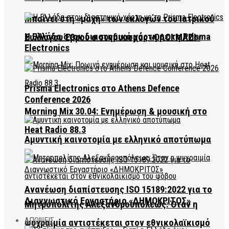
Μπαίνει στη «μάχη» των εκλογών του Ιατρικού
Η Ελλάδα στον διαστημικό χάρτη με τη Prisma
Συλλόγου Έβρου ο συνδυασμός «ΟΛΟΙ ΜΑΖΙ»
Electronics
Prisma Electronics στο Athens Defence
Conference 2026
Morning Mix 30.04: Ενημέρωση & μουσική στο
Heat Radio 88.3
Αμυντική καινοτομία με ελληνικό αποτύπωμα
Ανανέωση διαπίστευσης ISO 15189:2022 για το
Διαγνωστικό Εργαστήριο «ΔΗΜΟΚΡΙΤΟΣ»
Μητροπολίτης Αλεξανδρουπόλεως: Όταν η
ΑΠΟΨΕΙΣ
ψυχραιμία αντιστέκεται στον εθνικολαϊκισμό