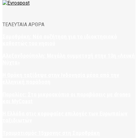
ΤΕΛΕΥΤΑΙΑ ΑΡΘΡΑ
Σαμοθράκη: Νέα συζήτηση για το ιδιοκτησιακό
καθεστώς του νησιού
Αλεξανδρούπολη: Μεγάλη συμμετοχή στην 13η «Λευκή
Νύχτα»
Η Θράκη ταξίδεψε στην Ινδονησία μέσα από την
ελληνική παράδοση
Παραλίες: Στο μικροσκόπιο οι παραβάσεις με drones
και MyCoast
Η Ελλάδα στις κορυφαίες επιλογές των Ευρωπαίων
ταξιδιωτών
Τραυματισμός 15χρονης στη Σαμοθράκη