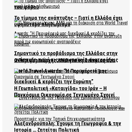
του φόβου
Το τίμημα της ανάπτυξης – Γιατί η Ελλάδα έχει
υψηλότερο πληθωρισμό
Σημαντικό το προβάδισμα της Ελλάδας στην
ανάπτυξη παρά τις ευρωπαϊκές αναταράξεις
Ο Περιφερειάρχης ΑΜΘ για τη διάκριση στα
World Travel Awards: “Η Περιφέρειά μας
διεκδικεί & κερδίζει την Ευρώπη”
Η Γεωπολιτική «Καταιγίδα» του Ιράν – Η
Παγκόσμια Οικονομία σε Τεντωμένο Σχοινί
Αλεξανδρούπολη: Έχουμε τη Γεωγραφία & την
Ιστορία … ζητείται Πολιτική