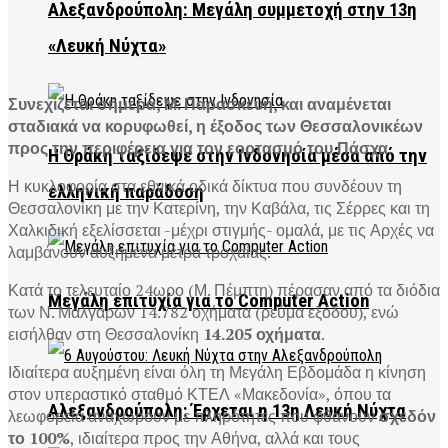
Αλεξανδρούπολη: Μεγάλη συμμετοχή στην 13η
«Λευκή Νύχτα»
Συνεχίζεται σήμερα, Μ. Παρασκευή, και αναμένεται
σταδιακά να κορυφωθεί, η έξοδος των Θεσσαλονικέων
προς την περιφέρεια για τον εορτασμό του Πάσχα.
Η Θράκη ταξίδεψε στην Ινδονησία μέσα από την
Η κυκλοφορία στα εθνικά οδικά δίκτυα που συνδέουν τη
ελληνική παράδοση
Θεσσαλονίκη με την Κατερίνη, την Καβάλα, τις Σέρρες και τη
Χαλκιδική εξελίσσεται -μέχρι στιγμής- ομαλά, με τις Αρχές να
λαμβάνουν αυξημένα μέτρα τροχαίας.
Κατά το τελευταίο 24ωρο (Μ. Πέμπτη) πέρασαν από τα διόδια
Μεγάλη επιτυχία για το Computer Action
των Ν. Μαλγάρων 14.782 οχήματα (ρεύμα εξόδου), ενώ
εισήλθαν στη Θεσσαλονίκη
14.205 οχήματα
.
Ιδιαίτερα αυξημένη είναι όλη τη Μεγάλη Εβδομάδα η κίνηση
στον υπεραστικό σταθμό ΚΤΕΛ «Μακεδονία», όπου τα
Αλεξανδρούπολη: Έρχεται η 13η Λευκή Νύχτα
λεωφορεία αναχωρούν με πληρότητες που φθάνουν
σχεδόν
το 100%
, ιδιαίτερα προς την Αθήνα, αλλά και τους