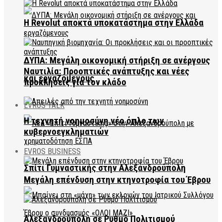
Η Revolut αποκτά υποκατάστημα στην Ελλάδα
ΔΥΠΑ: Μεγάλη οικονομική στήριξη σε ανέργους
Ναυτιλία: Προοπτικές ανάπτυξης και νέες
και εργαζόμενους
προκλήσεις για τον κλάδο
EVROS TALK
Η τεχνητή νοημοσύνη νέο όπλο των
κυβερνοεγκληματιών
EVROS BUSINESS
Σπίτι Γυμναστικής στην Αλεξανδρούπολη
Μεγάλη επένδυση στην κτηνοτροφία του Έβρου
Αλεξανδρούπολη σε Ρυθμό Πολιτισμού