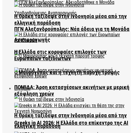
Η Θράκη ταξίδεψε στην Ινδονησία μέσα από την
ελληνική παράδοση
ΠΓΝ Αλεξανδρούπολης: Νέα άδεια για τη Μονάδα
Αναπαραγωγής
Η Ελλάδα στις κορυφαίες επιλογές των
Ευρωπαίων ταξιδιωτών
Ο Μαυρόγυπας και η τεχνητή παροχή τροφής
ΠΟΜΙΔΑ: Άρση κατασχέσεων ακινήτων με μερική
ΕΛΛΑΔΑ
εξόφληση χρεών
Η Θράκη ταξίδεψε στην Ινδονησία μέσα από την
Greeks in AI 2026: Η Ελλάδα στο επίκεντρο της AI
ελληνική παράδοση