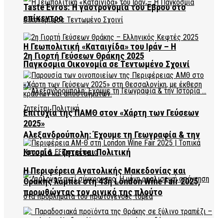
Taste Evros: Η γαστρονομία του Έβρου στο
επίκεντρο
Η Γεωπολιτική «Καταιγίδα» του Ιράν – Η
2η Γιορτή Γεύσεων Θράκης 2025
Παγκόσμια Οικονομία σε Τεντωμένο Σχοινί
Επιτυχία της ΠΑΜΘ στον «Χάρτη των Γεύσεων
2025»
Αλεξανδρούπολη: Έχουμε τη Γεωγραφία & την
Ιστορία … ζητείται Πολιτική
Η Περιφέρεια Ανατολικής Μακεδονίας και
Θράκης λάμπει στη 43η London Wine Fair 2025,
προωθώντας τον οινικό της πλούτο