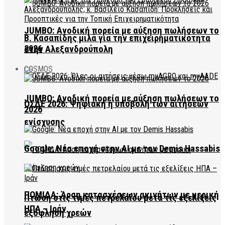
JUMBO: Ανοδική πορεία με αύξηση πωλήσεων το
Β. Κασαπίδης μιλά για την επιχειρηματικότητα
2026
στην Αλεξανδρούπολη
COSMOS
JUMBO: Ανοδική πορεία με αύξηση πωλήσεων το
ΟΣΔΕ 2026: Ψηφιακή η υποβολή των αιτήσεων
2026
ενίσχυσης
Google: Νέα εποχή στην AI με τον Demis Hassabis
ΠΟΜΙΔΑ: Άρση κατασχέσεων ακινήτων με μερική
Πτώση στις τιμές πετρελαίου μετά τις εξελίξεις
ΗΠΑ – Ιράν
εξόφληση χρεών