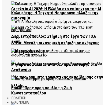
Greeks in AI 2026: Η Ελλάδα στο επίκεντρο της AI
Καλαφάτης: Η Τεχνητή Νοημοσύνη αλλάζει την
οικονομία
Δερμεντζόπουλος: Στήριξη στο έργο των 13,6
εκατ.
ΔΥΠΑ: Μεγάλη οικονομική στήριξη σε ανέργους
και εργαζόμενους
Μήνυμα ασφάλειας από τον πρωθυπουργό στο
Αγαθονήσι
Νέα προγράμματα τουριστικής εκπαίδευσης στην
Ελλάδα
Βουλή: Προς άρση ασυλίας η Ζωή
Κωνσταντοπούλου
ΠΟΛΙΤΙΚΗ
ΟΙΚΟΝΟΜΙΑ