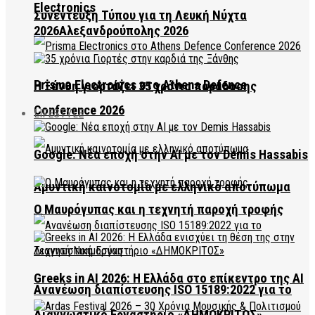
Electronics
Συνέντευξη Τύπου για τη Λευκή Νύχτα
2026Αλεξανδρούπολης 2026
Prisma Electronics στο Athens Defence
Η Ξάνθη γιορτάζει 35 χρόνια παράδοσης
Conference 2026
LIFESTYLE
Google: Νέα εποχή στην AI με τον Demis Hassabis
Αμυντική καινοτομία με ελληνικό αποτύπωμα
Ο Μαυρόγυπας και η τεχνητή παροχή τροφής
Greeks in AI 2026: Η Ελλάδα στο επίκεντρο της AI
Ανανέωση διαπίστευσης ISO 15189:2022 για το
Διαγνωστικό Εργαστήριο «ΔΗΜΟΚΡΙΤΟΣ»