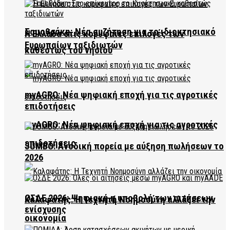
Σαμοθράκη: Νέα συζήτηση για το ιδιοκτησιακό
Η Ελλάδα στις κορυφαίες επιλογές των
Ευρωπαίων ταξιδιωτών
καθεστώς του νησιού
myAGRO: Νέα ψηφιακή εποχή για τις αγροτικές
επιδοτήσεις
myAGRO: Νέα ψηφιακή εποχή για τις αγροτικές
επιδοτήσεις
JUMBO: Ανοδική πορεία με αύξηση πωλήσεων το
2026
ΟΣΔΕ 2026: Ψηφιακή η υποβολή των αιτήσεων
Καλαφάτης: Η Τεχνητή Νοημοσύνη αλλάζει την
ενίσχυσης
οικονομία