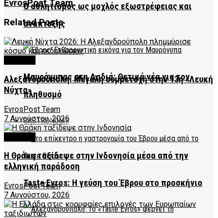
EvrosPost Team
Ο αθλητισμός ως μοχλός εξωστρέφειας και
Related
Posts
ανάπτυξης
CULTURE
Μαυρόγυπας στη Δαδιά: Θετικά νέα για τον
Αλεξανδρούπολη: Μεγάλη συμμετοχή στην 13η «Λευκή
Νύχτα»
πληθυσμό
EvrosPost Team
7 Αυγούστου, 2026
GASTRONOMY
CULTURE
Η Θράκη ταξίδεψε στην Ινδονησία μέσα από την
ελληνική παράδοση
Taste Evros: Η γεύση του Έβρου στο προσκήνιο
EvrosPost Team
7 Αυγούστου, 2026