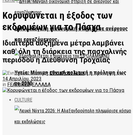
Home
FEATURED
Κορυφώνεται η έξοδος των
εκδρομέων για το Πάσχα
ΔΥΠΑ: Μεγάλη οικονομική στήριξη σε ανέργους
και εργαζόμενους
Ιδιαίτερα αυξημένα μέτρα λαμβάνει
καθ' όλη τη διάρκεια της πασχαλινής
περιόδου η Διεύθυνση Τροχαίας
Υγεία: Μόνιμη εθνική πολιτική η πρόληψη έως
by
EvrosPost Team
14 Απριλίου, 2023
το 2030
in
FEATURED
,
ΕΛΛΑΔΑ
CULTURE