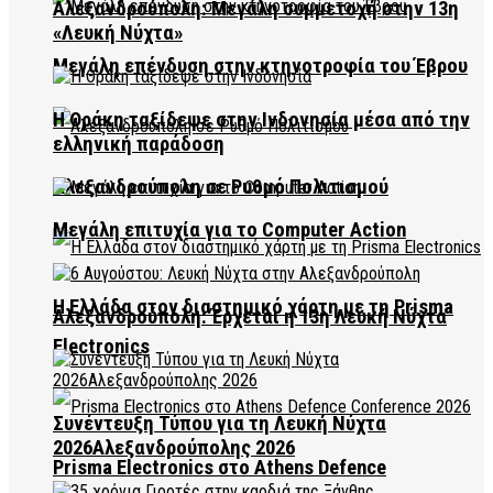
Αλεξανδρούπολη: Μεγάλη συμμετοχή στην 13η
«Λευκή Νύχτα»
Μεγάλη επένδυση στην κτηνοτροφία του Έβρου
Η Θράκη ταξίδεψε στην Ινδονησία μέσα από την
ελληνική παράδοση
Αλεξανδρούπολη σε Ρυθμό Πολιτισμού
Μεγάλη επιτυχία για το Computer Action
Η Ελλάδα στον διαστημικό χάρτη με τη Prisma
Αλεξανδρούπολη: Έρχεται η 13η Λευκή Νύχτα
Electronics
Συνέντευξη Τύπου για τη Λευκή Νύχτα
2026Αλεξανδρούπολης 2026
Prisma Electronics στο Athens Defence