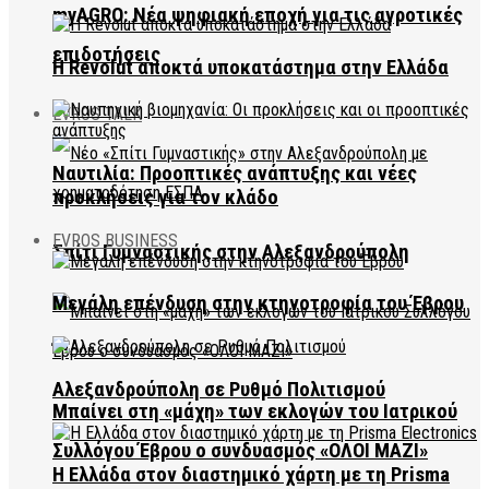
myAGRO: Νέα ψηφιακή εποχή για τις αγροτικές
επιδοτήσεις
Η Revolut αποκτά υποκατάστημα στην Ελλάδα
EVROS TALK
Ναυτιλία: Προοπτικές ανάπτυξης και νέες
προκλήσεις για τον κλάδο
EVROS BUSINESS
Σπίτι Γυμναστικής στην Αλεξανδρούπολη
Μεγάλη επένδυση στην κτηνοτροφία του Έβρου
Αλεξανδρούπολη σε Ρυθμό Πολιτισμού
Μπαίνει στη «μάχη» των εκλογών του Ιατρικού
Συλλόγου Έβρου ο συνδυασμός «ΟΛΟΙ ΜΑΖΙ»
Η Ελλάδα στον διαστημικό χάρτη με τη Prisma