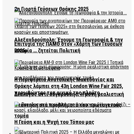
2η Γιορτή Γεύσεων Θράκης 2025
Αλεξανδρούπολη: Έχουμε τη Γεωγραφία & την
Επιτυχία της ΠΑΜΘ στον «Χάρτη των Γεύσεων
2025»
Ιστορία … ζητείται Πολιτική
Η Περιφέρεια Ανατολικής Μακεδονίας και
Θράκης λάμπει στη 43η London Wine Fair 2025,
προωθώντας τον οινικό της πλούτο
Διάλογος αντί σύγκρουσης: Η μόνη ρεαλιστική
απάντηση στα προβλήματα του πρωτογενούς
τομέα
Η Γεύση και η Ψυχή του Τόπου μας
HEALTH