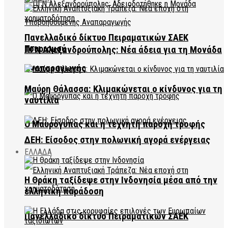
Πανελλαδικό δίκτυο Πειραματικών ΣΑΕΚ
Τουρισμού
ΠΓΝ Αλεξανδρούπολης: Νέα άδεια για τη Μονάδα
Αναπαραγωγής
Μαύρη Θάλασσα: Κλιμακώνεται ο κίνδυνος για τη
ναυτιλία
Ο Μαυρόγυπας και η τεχνητή παροχή τροφής
ΔΕΗ: Είσοδος στην πολωνική αγορά ενέργειας
ΕΛΛΑΔΑ
Η Θράκη ταξίδεψε στην Ινδονησία μέσα από την
ελληνική παράδοση
Πανελλαδικό δίκτυο Πειραματικών ΣΑΕΚ