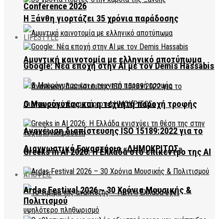
Conference 2026
Η Ξάνθη γιορτάζει 35 χρόνια παράδοσης
LIFESTYLE
Αμυντική καινοτομία με ελληνικό αποτύπωμα
Google: Νέα εποχή στην AI με τον Demis Hassabis
Ο Μαυρόγυπας και η τεχνητή παροχή τροφής
Ανανέωση διαπίστευσης ISO 15189:2022 για το
Διαγνωστικό Εργαστήριο «ΔΗΜΟΚΡΙΤΟΣ»
Greeks in AI 2026: Η Ελλάδα στο επίκεντρο της AI
ΑΠΟΨΕΙΣ
Ardas Festival 2026 – 30 Χρόνια Μουσικής &
Πολιτισμού