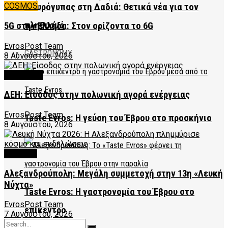
COSMOS
Μαυρόγυπας στη Δαδιά: Θετικά νέα για τον
πληθυσμό
5G στην Ελλάδα: Στον ορίζοντα το 6G
EvrosPost Team
GASTRONOMY
8 Αυγούστου, 2026
FEATURED
ΔΕΗ: Είσοδος στην πολωνική αγορά ενέργειας
EvrosPost Team
Taste Evros: Η γεύση του Έβρου στο προσκήνιο
8 Αυγούστου, 2026
CULTURE
Αλεξανδρούπολη: Μεγάλη συμμετοχή στην 13η «Λευκή
Νύχτα»
Taste Evros: Η γαστρονομία του Έβρου στο
EvrosPost Team
επίκεντρο
7 Αυγούστου, 2026