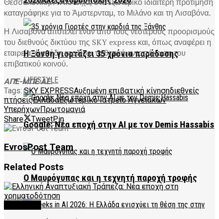
2026Αλεξανδρούπολης 2026
Θεσσαλονίκη
. Αντίστοιχα, στο εξωτερικό ιδιαίτερη προτίμηση
καταγράφηκε για το
Άμστερνταμ
, το
Μιλάνο
και τη
Λισαβόνα
.
Η Λισαβόνα αποτελεί έναν από τους νεότερους προορισμούς
του διεθνούς δικτύου της SKY express και, όπως αναφέρει η
εταιρεία, έχει ήδη κερδίσει τη θετική ανταπόκριση του
Η Ξάνθη γιορτάζει 35 χρόνια παράδοσης
επιβατικού κοινού.
LIFESTYLE
ΑΠΕ-ΜΠΕ ΑΕ.
Tags:
SKY EXPRESS
Αυξημένη επιβατική κίνηση
διεθνείς
πτήσεις
Ελλάδα
Εξωτερικό Ιατρείο Αγγειακών
Υπερήχων
Πρωτομαγιά
Share
Tweet
Pin
Google: Νέα εποχή στην AI με τον Demis Hassabis
EvrosPost Team
Related
Posts
Ο Μαυρόγυπας και η τεχνητή παροχή τροφής
FEATURED