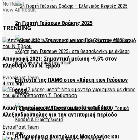
No Result
View All Result
2η Γιορτή Γεύσεων Θράκης 2025
TRENDING
Απογραφή 2021: Σημαντική μείωση -9,5% στον
πληθυσμό του Ν. Έβρου
EvrosPost Team
Επιτυχία της ΠΑΜΘ στον «Χάρτη των Γεύσεων
4 έτη ago
2025»
Λαϊκή Συσπείρωση: Προετοιμασία του δήμου
Αλεξανδρούπολης για την αντιπυρική περίοδο
EvrosPost Team
2 έτη ago
Η Περιφέρεια Ανατολικής Μακεδονίας και