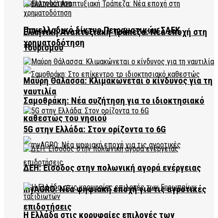
Πανελλαδικό δίκτυο Πειραματικών ΣΑΕΚ
Ελληνική Αναπτυξιακή Τράπεζα: Νέα εποχή στη
χρηματοδότηση
Τουρισμού
Μαύρη Θάλασσα: Κλιμακώνεται ο κίνδυνος για τη
ναυτιλία
Σαμοθράκη: Νέα συζήτηση για το ιδιοκτησιακό
καθεστώς του νησιού
5G στην Ελλάδα: Στον ορίζοντα το 6G
ΔΕΗ: Είσοδος στην πολωνική αγορά ενέργειας
myAGRO: Νέα ψηφιακή εποχή για τις αγροτικές
επιδοτήσεις
Η Ελλάδα στις κορυφαίες επιλογές των