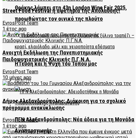
Θράκης λάμπει στη 43η London Wine Fair 2025,
Street Food Festival η αφετηρία της Απόλαυσης!
προωθώντας τον οινικό της πλούτο
EvrosPost Team
1 έτος ago
Ανοιχτή Εκδήλωση της Πανεπιστημιακής
Παιδοψυχιατρικής Κλινικής Π.Γ.Ν.Α.
Η Γεύση και η Ψυχή του Τόπου μας
EvrosPost Team
10 μήνες ago
HEALTH
Δήμος Αλεξανδρούπολης: Διάκριση για το σχολικό
πρόγραμμα ανακύκλωσης
ΠΓΝ Αλεξανδρούπολης: Νέα άδεια για τη Μονάδα
EvrosPost Team
1 έτος ago
Αναπαραγωγής