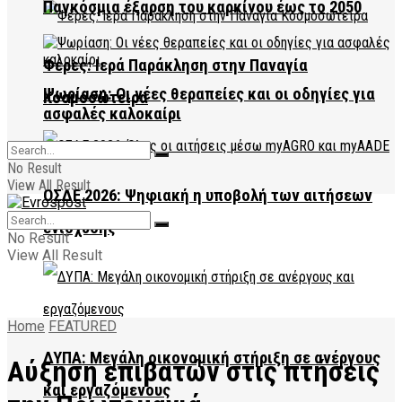
Παγκόσμια έξαρση του καρκίνου έως το 2050
Φέρες: Ιερά Παράκληση στην Παναγία
Ψωρίαση: Οι νέες θεραπείες και οι οδηγίες για
Κοσμοσώτειρα
ασφαλές καλοκαίρι
No Result
View All Result
ΟΣΔΕ 2026: Ψηφιακή η υποβολή των αιτήσεων
ενίσχυσης
No Result
View All Result
Home
FEATURED
ΔΥΠΑ: Μεγάλη οικονομική στήριξη σε ανέργους
Αύξηση επιβατών στις πτήσεις
και εργαζόμενους