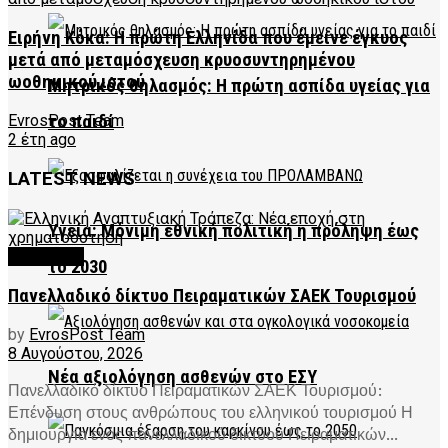
Ειρήνη Κόκα: Η πρώτη Ελληνίδα που έμεινε έγκυος
μετά από μεταμόσχευση κρυοσυντηρημένου
ωοθηκικού ιστού
Μητρικός θηλασμός: Η πρώτη ασπίδα υγείας για
το παιδί
EvrosPost Team
2 έτη ago
LATEST NEWS
Υγεία: Μόνιμη εθνική πολιτική η πρόληψη έως
FEATURED
το 2030
Πανελλαδικό δίκτυο Πειραματικών ΣΑΕΚ Τουρισμού
by
EvrosPost Team
8 Αυγούστου, 2026
Νέα αξιολόγηση ασθενών στο ΕΣΥ
Πανελλαδικό δίκτυο Πειραματικών ΣΑΕΚ Τουρισμού:
Επένδυση στους ανθρώπους του ελληνικού τουρισμού Η
δημιουργία ενός πανελλαδικού δικτύου Πειραματικών...