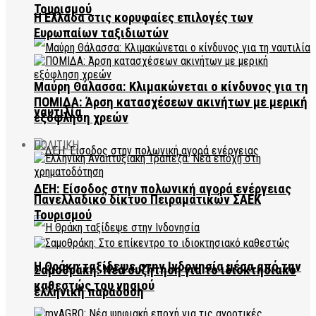
Τουρισμού
Η Ελλάδα στις κορυφαίες επιλογές των
Ευρωπαίων ταξιδιωτών
Μαύρη Θάλασσα: Κλιμακώνεται ο κίνδυνος για τη
ΠΟΜΙΔΑ: Άρση κατασχέσεων ακινήτων με μερική
ναυτιλία
εξόφληση χρεών
ΠΟΛΙΤΙΚΗ
ΔΕΗ: Είσοδος στην πολωνική αγορά ενέργειας
Πανελλαδικό δίκτυο Πειραματικών ΣΑΕΚ
Τουρισμού
Η Θράκη ταξίδεψε στην Ινδονησία μέσα από την
Σαμοθράκη: Νέα συζήτηση για το ιδιοκτησιακό
καθεστώς του νησιού
ελληνική παράδοση