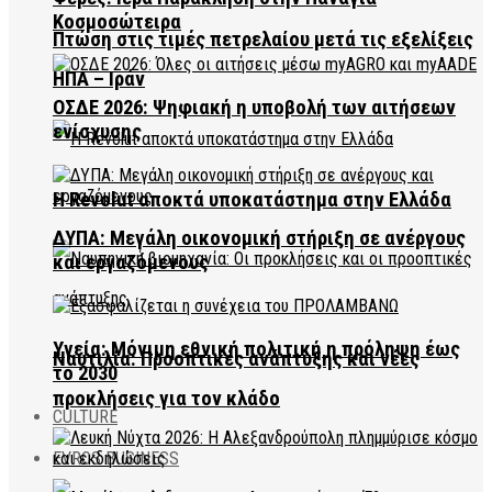
Κοσμοσώτειρα
Πτώση στις τιμές πετρελαίου μετά τις εξελίξεις
ΗΠΑ – Ιράν
ΟΣΔΕ 2026: Ψηφιακή η υποβολή των αιτήσεων
ενίσχυσης
Η Revolut αποκτά υποκατάστημα στην Ελλάδα
ΔΥΠΑ: Μεγάλη οικονομική στήριξη σε ανέργους
και εργαζόμενους
Υγεία: Μόνιμη εθνική πολιτική η πρόληψη έως
Ναυτιλία: Προοπτικές ανάπτυξης και νέες
το 2030
προκλήσεις για τον κλάδο
CULTURE
EVROS BUSINESS