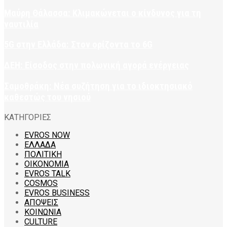
Μαύρη Θάλασσα: Κλιμακώνεται ο κίνδυνος για τη
ναυτιλία
5G στην Ελλάδα: Στον ορίζοντα το 6G
ΔΕΗ: Είσοδος στην πολωνική αγορά ενέργειας
Σαμοθράκη: Νέα συζήτηση για το ιδιοκτησιακό
καθεστώς του νησιού
ΚΑΤΗΓΟΡΙΕΣ
EVROS NOW
ΕΛΛΑΔΑ
ΠΟΛΙΤΙΚΗ
ΟΙΚΟΝΟΜΙΑ
EVROS TALK
COSMOS
EVROS BUSINESS
ΑΠΟΨΕΙΣ
ΚΟΙΝΩΝΙΑ
CULTURE