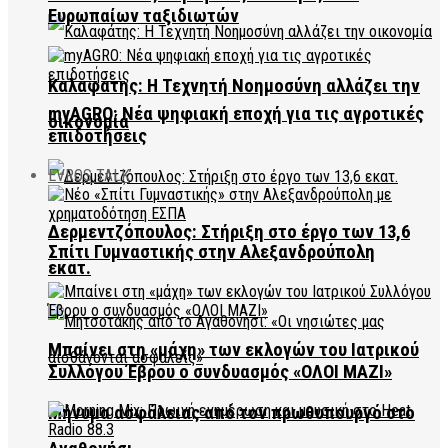
Ευρωπαίων ταξιδιωτών
Καλαφάτης: Η Τεχνητή Νοημοσύνη αλλάζει την
myAGRO: Νέα ψηφιακή εποχή για τις αγροτικές
οικονομία
επιδοτήσεις
EVROS TALK
Δερμεντζόπουλος: Στήριξη στο έργο των 13,6
Σπίτι Γυμναστικής στην Αλεξανδρούπολη
εκατ.
Μπαίνει στη «μάχη» των εκλογών του Ιατρικού
Συλλόγου Έβρου ο συνδυασμός «ΟΛΟΙ ΜΑΖΙ»
Μήνυμα ασφάλειας από τον πρωθυπουργό στο