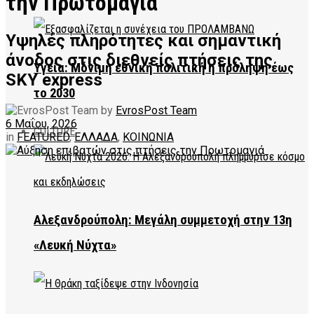
την Πρωτομαγιά
Υψηλές πληρότητες και σημαντική
άνοδος στις διεθνείς πτήσεις της
Υγεία: Μόνιμη εθνική πολιτική η πρόληψη έως
SKY express
το 2030
by
EvrosPost Team
6 Μαΐου, 2026
CULTURE
in
FEATURED
,
ΕΛΛΑΔΑ
,
ΚΟΙΝΩΝΙΑ
Αλεξανδρούπολη: Μεγάλη συμμετοχή στην 13η
«Λευκή Νύχτα»