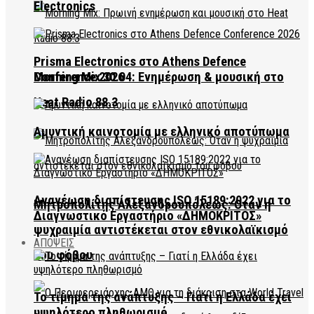
Electronics
Prisma Electronics στο Athens Defence
Conference 2026
Morning Mix 30.04: Ενημέρωση & μουσική στο
Heat Radio 88.3
Αμυντική καινοτομία με ελληνικό αποτύπωμα
Ανανέωση διαπίστευσης ISO 15189:2022 για το
Μητροπολίτης Αλεξανδρουπόλεως: Όταν η
Διαγνωστικό Εργαστήριο «ΔΗΜΟΚΡΙΤΟΣ»
ψυχραιμία αντιστέκεται στον εθνικολαϊκισμό
ΑΠΟΨΕΙΣ
του φόβου
Το τίμημα της ανάπτυξης – Γιατί η Ελλάδα έχει
υψηλότερο πληθωρισμό