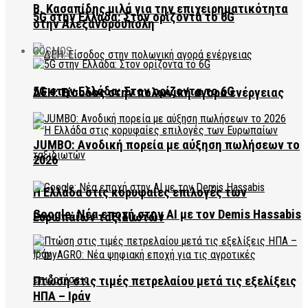
Β. Κασαπίδης μιλά για την επιχειρηματικότητα
5G στην Ελλάδα: Στον ορίζοντα το 6G
στην Αλεξανδρούπολη
COSMOS
5G στην Ελλάδα: Στον ορίζοντα το 6G
ΔΕΗ: Είσοδος στην πολωνική αγορά ενέργειας
JUMBO: Ανοδική πορεία με αύξηση πωλήσεων το
2026
Η Ελλάδα στις κορυφαίες επιλογές των
Google: Νέα εποχή στην AI με τον Demis Hassabis
Ευρωπαίων ταξιδιωτών
Πτώση στις τιμές πετρελαίου μετά τις εξελίξεις
ΗΠΑ – Ιράν